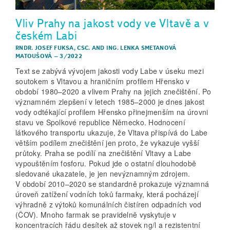
Vliv Prahy na jakost vody ve Vltavě a v
českém Labi
RNDR. JOSEF FUKSA, CSC.
AND
ING. LENKA SMETANOVÁ
MATOUŠOVÁ
–
3/2022
Text se zabývá vývojem jakosti vody Labe v úseku mezi
soutokem s Vltavou a hraničním profilem Hřensko v
období 1980–2020 a vlivem Prahy na jejich znečištění. Po
významném zlepšení v letech 1985–2000 je dnes jakost
vody odtékající profilem Hřensko přinejmenším na úrovni
stavu ve Spolkové republice Německo. Hodnocení
látkového transportu ukazuje, že Vltava přispívá do Labe
větším podílem znečištění jen proto, že vykazuje vyšší
průtoky. Praha se podílí na znečištění Vltavy a Labe
vypouštěním fosforu. Pokud jde o ostatní dlouhodobě
sledované ukazatele, je jen nevýznamným zdrojem.
V období 2010–2020 se standardně prokazuje významná
úroveň zatížení vodních toků farmaky, která pocházejí
výhradně z výtoků komunálních čistíren odpadních vod
(ČOV). Mnoho farmak se pravidelně vyskytuje v
koncentracích řádu desítek až stovek ng/l a rezistentní