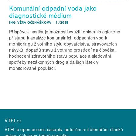
Komunální odpadní voda jako
diagnostické médium
ING. VĚRA OČENÁŠKOVÁ
–
1/2018
Příspěvek nastiňuje možnosti využití epidemiologického
přístupu k analýze komunálních odpadních vod k
monitoringu životního stylu obyvatelstva, stravovacích
návyků, dopadů stavu životního prostředí na člověka,
hodnocení zdravotního stavu populace a sledování
spotřeby nezákonných drog a dalších látek v
monitorované populaci.
VTEI.cz
VTEI je open access časopis, autorům ani čtenářům článků
nejsou účtovány žádné poplatky.