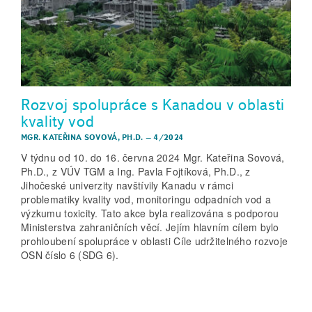
Rozvoj spolupráce s Kanadou v oblasti
kvality vod
MGR. KATEŘINA SOVOVÁ, PH.D.
–
4/2024
V týdnu od 10. do 16. června 2024 Mgr. Kateřina Sovová,
Ph.D., z VÚV TGM a Ing. Pavla Fojtíková, Ph.D., z
Jihočeské univerzity navštívily Kanadu v rámci
problematiky kvality vod, monitoringu odpadních vod a
výzkumu toxicity. Tato akce byla realizována s podporou
Ministerstva zahraničních věcí. Jejím hlavním cílem bylo
prohloubení spolupráce v oblasti Cíle udržitelného rozvoje
OSN číslo 6 (SDG 6).