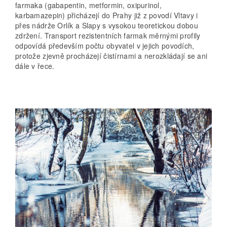
farmaka (gabapentin, metformin, oxipurinol,
karbamazepin) přicházejí do Prahy již z povodí Vltavy i
přes nádrže Orlík a Slapy s vysokou teoretickou dobou
zdržení. Transport rezistentních farmak měrnými profily
odpovídá především počtu obyvatel v jejich povodích,
protože zjevně procházejí čistírnami a nerozkládají se ani
dále v řece.