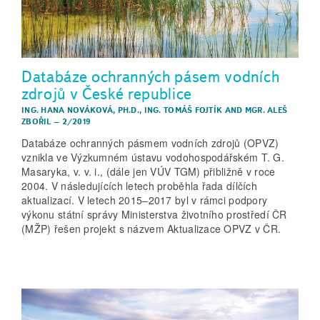
Databáze ochranných pásem vodních
zdrojů v České republice
ING. HANA NOVÁKOVÁ, PH.D.
,
ING. TOMÁŠ FOJTÍK
AND
MGR. ALEŠ
ZBOŘIL
–
2/2019
Databáze ochranných pásmem vodních zdrojů (OPVZ)
vznikla ve Výzkumném ústavu vodohospodářském T. G.
Masaryka, v. v. i., (dále jen VÚV TGM) přibližně v roce
2004. V následujících letech proběhla řada dílčích
aktualizací. V letech 2015–2017 byl v rámci podpory
výkonu státní správy Ministerstva životního prostředí ČR
(MŽP) řešen projekt s názvem Aktualizace OPVZ v ČR.