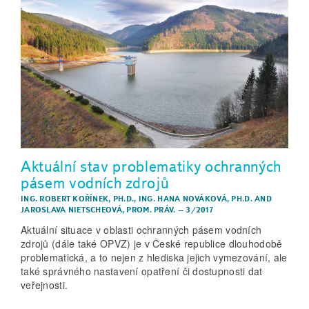
Aktuální stav problematiky ochranných
pásem vodních zdrojů
ING. ROBERT KOŘÍNEK, PH.D.
,
ING. HANA NOVÁKOVÁ, PH.D.
AND
JAROSLAVA NIETSCHEOVÁ, PROM. PRÁV.
–
3/2017
Aktuální situace v oblasti ochranných pásem vodních
zdrojů (dále také OPVZ) je v České republice dlouhodobě
problematická, a to nejen z hlediska jejich vymezování, ale
také správného nastavení opatření či dostupnosti dat
veřejnosti.