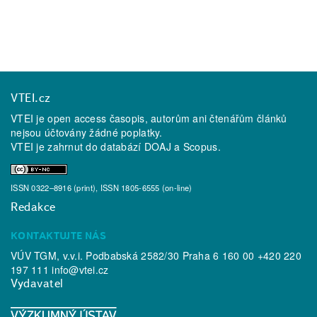
VTEI.cz
VTEI je open access časopis, autorům ani čtenářům článků
nejsou účtovány žádné poplatky.
VTEI je zahrnut do databází
DOAJ
a
Scopus
.
ISSN 0322–8916 (print), ISSN 1805-6555 (on-line)
Redakce
KONTAKTUJTE NÁS
VÚV TGM, v.v.i. Podbabská 2582/30 Praha 6 160 00 +420 220
197 111
info@vtei.cz
Vydavatel