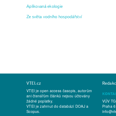
Aplikovaná ekologie
Ze světa vodního hospodářství
VTEI.cz
Redak
VTEI je open access časopis, autorům
KONTA
ani čtenářům článků nejsou účtovány
žádné poplatky.
VÚV TGM
VTEI je zahrnut do databází
DOAJ
a
Praha 6
Scopus
.
info@vt