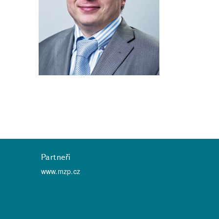
Partneři
www.mzp.cz