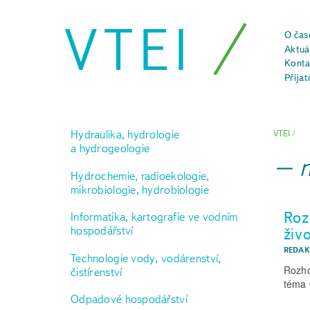
VTEI
O čas
Aktuál
Konta
Přijat
Hydraulika, hydrologie
VTEI
/
a hydrogeologie
Hydrochemie, radioekologie,
mikrobiologie, hydrobiologie
Roz
Informatika, kartografie ve vodním
hospodářství
živ
REDAK
Technologie vody, vodárenství,
Rozho
čistírenství
téma 
Odpadové hospodářství