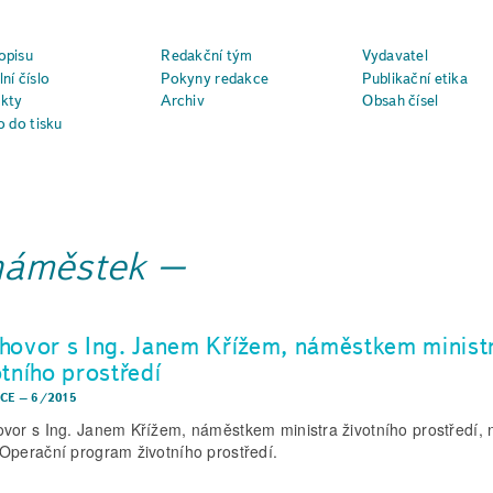
opisu
Redakční tým
Vydavatel
ní číslo
Pokyny redakce
Publikační etika
kty
Archiv
Obsah čísel
o do tisku
náměstek
hovor s Ing. Janem Křížem, náměstkem minist
otního prostředí
CE
–
6/2015
vor s Ing. Janem Křížem, náměstkem ministra životního prostředí, 
Operační program životního prostředí.