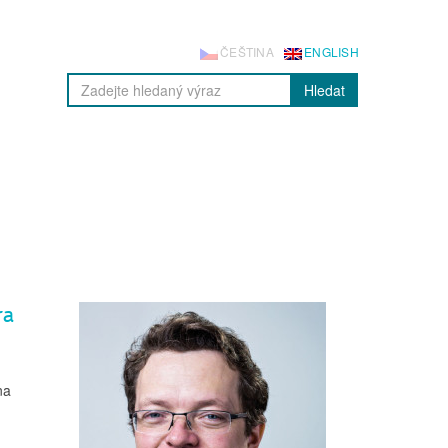
ČEŠTINA
ENGLISH
Hledat
ra
na