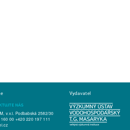
ce
Vydavatel
KTUJTE NÁS
, v.v.i. Podbabská 2582/30
 160 00 +420 220 197 111
ei.cz