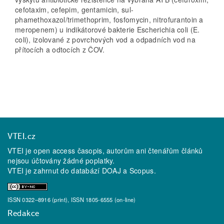
cefotaxim, cefepim, gentamicin, sul-
phamethoxazol/trimethoprim, fosfomycin, nitrofurantoin a
meropenem) u indikátorové bakterie Escherichia coli (E.
coli), izolované z povrchových vod a odpadních vod na
přítocích a odtocích z ČOV.
VTEI.cz
VTEI je open access časopis, autorům ani čtenářům článků
nejsou účtovány žádné poplatky.
VTEI je zahrnut do databází
DOAJ
a
Scopus
.
ISSN 0322–8916 (print), ISSN 1805-6555 (on-line)
Redakce