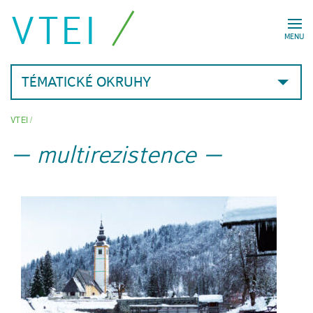
VTEI
MENU
TÉMATICKÉ OKRUHY
VTEI
/
multirezistence