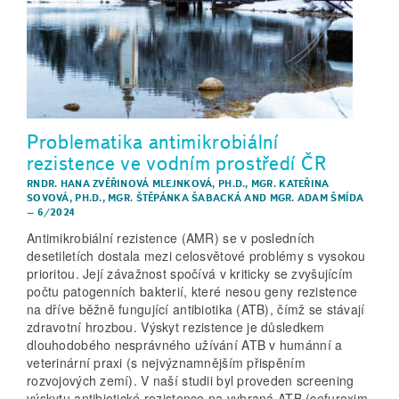
Problematika antimikrobiální
rezistence ve vodním prostředí ČR
RNDR. HANA ZVĚŘINOVÁ MLEJNKOVÁ, PH.D.
,
MGR. KATEŘINA
SOVOVÁ, PH.D.
,
MGR. ŠTĚPÁNKA ŠABACKÁ
AND
MGR. ADAM ŠMÍDA
–
6/2024
Antimikrobiální rezistence (AMR) se v posledních
desetiletích dostala mezi celosvětové problémy s vysokou
prioritou. Její závažnost spočívá v kriticky se zvyšujícím
počtu patogenních bakterií, které nesou geny rezistence
na dříve běžně fungující antibiotika (ATB), čímž se stávají
zdravotní hrozbou. Výskyt rezistence je důsledkem
dlouhodobého nesprávného užívání ATB v humánní a
veterinární praxi (s nejvýznamnějším přispěním
rozvojových zemí). V naší studii byl proveden screening
výskytu antibiotické rezistence na vybraná ATB (cefuroxim,