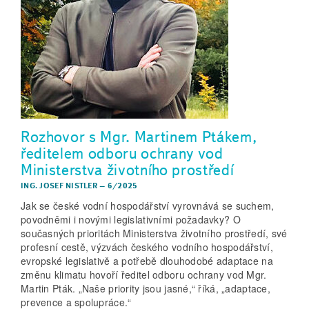
Rozhovor s Mgr. Martinem Ptákem,
ředitelem odboru ochrany vod
Ministerstva životního prostředí
ING. JOSEF NISTLER
–
6/2025
Jak se české vodní hospodářství vyrovnává se suchem,
povodněmi i novými legislativními požadavky? O
současných prioritách Ministerstva životního prostředí, své
profesní cestě, výzvách českého vodního hospodářství,
evropské legislativě a potřebě dlouhodobé adaptace na
změnu klimatu hovoří ředitel odboru ochrany vod Mgr.
Martin Pták. „Naše priority jsou jasné,“ říká, „adaptace,
prevence a spolupráce.“