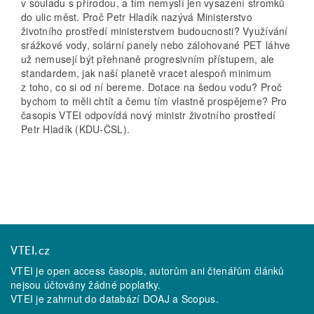
v souladu s přírodou, a tím nemyslí jen vysazení stromků
do ulic měst. Proč Petr Hladík nazývá Ministerstvo
životního prostředí ministerstvem budoucnosti? Využívání
srážkové vody, solární panely nebo zálohované PET láhve
už nemusejí být přehnaně progresivním přístupem, ale
standardem, jak naší planetě vracet alespoň minimum
z toho, co si od ní bereme. Dotace na šedou vodu? Proč
bychom to měli chtít a čemu tím vlastně prospějeme? Pro
časopis VTEI odpovídá nový ministr životního prostředí
Petr Hladík (KDU-ČSL).
VTEI.cz
VTEI je open access časopis, autorům ani čtenářům článků
nejsou účtovány žádné poplatky.
VTEI je zahrnut do databází
DOAJ
a
Scopus
.