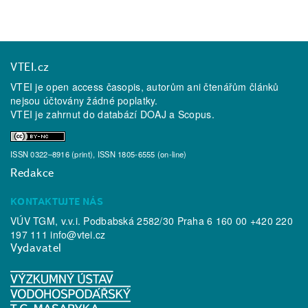
VTEI.cz
VTEI je open access časopis, autorům ani čtenářům článků
nejsou účtovány žádné poplatky.
VTEI je zahrnut do databází
DOAJ
a
Scopus
.
ISSN 0322–8916 (print), ISSN 1805-6555 (on-line)
Redakce
KONTAKTUJTE NÁS
VÚV TGM, v.v.i. Podbabská 2582/30 Praha 6 160 00 +420 220
197 111
info@vtei.cz
Vydavatel