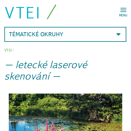
VTEI
MENU
TÉMATICKÉ OKRUHY
VTEI
/
letecké laserové
skenování