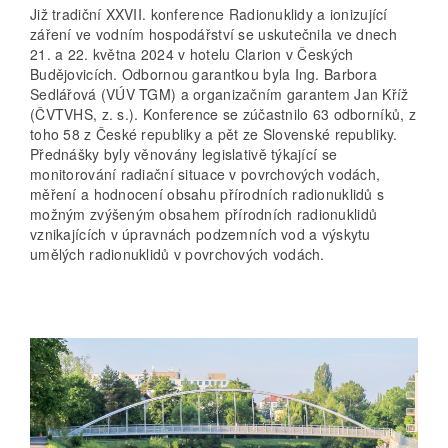
Již tradiční XXVII. konference Radionuklidy a ionizující
záření ve vodním hospodářství se uskutečnila ve dnech
21. a 22. května 2024 v hotelu Clarion v Českých
Budějovicích. Odbornou garantkou byla Ing. Barbora
Sedlářová (VÚV TGM) a organizačním garantem Jan Kříž
(ČVTVHS, z. s.). Konference se zúčastnilo 63 odborníků, z
toho 58 z České republiky a pět ze Slovenské republiky.
Přednášky byly věnovány legislativě týkající se
monitorování radiační situace v povrchových vodách,
měření a hodnocení obsahu přírodních radionuklidů s
možným zvýšeným obsahem přírodních radionuklidů
vznikajících v úpravnách podzemních vod a výskytu
umělých radionuklidů v povrchových vodách.