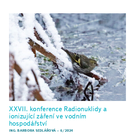
XXVII. konference Radionuklidy a
ionizující záření ve vodním
hospodářství
ING. BARBORA SEDLÁŘOVÁ
–
6/2024