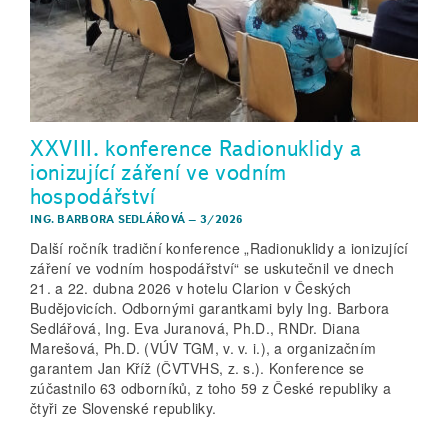
XXVIII. konference Radionuklidy a
ionizující záření ve vodním
hospodářství
ING. BARBORA SEDLÁŘOVÁ
–
3/2026
Další ročník tradiční konference „Radionuklidy a ionizující
záření ve vodním hospodářství“ se uskutečnil ve dnech
21. a 22. dubna 2026 v hotelu Clarion v Českých
Budějovicích. Odbornými garantkami byly Ing. Barbora
Sedlářová, Ing. Eva Juranová, Ph.D., RNDr. Diana
Marešová, Ph.D. (VÚV TGM, v. v. i.), a organizačním
garantem Jan Kříž (ČVTVHS, z. s.). Konference se
zúčastnilo 63 odborníků, z toho 59 z České republiky a
čtyři ze Slovenské republiky.