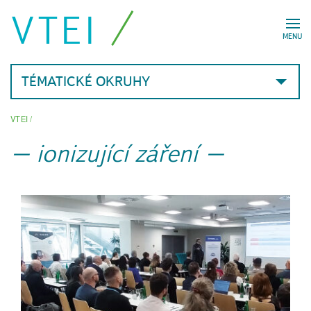
VTEI
MENU
TÉMATICKÉ OKRUHY
VTEI
/
ionizující záření