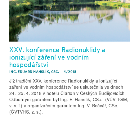
XXV. konference Radionuklidy a
ionizující záření ve vodním
hospodářství
ING. EDUARD HANSLÍK, CSC.
–
4/2018
Již tradiční XXV. konference Radionuklidy a ionizující
záření ve vodním hospodářství se uskutečnila ve dnech
24.–25. 4. 2018 v hotelu Clarion v Českých Budějovicích.
Odborným garantem byl Ing. E. Hanslík, CSc., (VÚV TGM,
v. v. i.) a organizačním garantem Ing. V. Bečvář, CSc.
(ČVTVHS, z. s.).