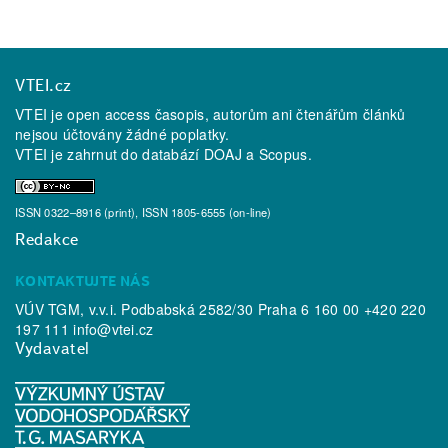
VTEI.cz
VTEI je open access časopis, autorům ani čtenářům článků
nejsou účtovány žádné poplatky.
VTEI je zahrnut do databází
DOAJ
a
Scopus
.
ISSN 0322–8916 (print), ISSN 1805-6555 (on-line)
Redakce
KONTAKTUJTE NÁS
VÚV TGM, v.v.i. Podbabská 2582/30 Praha 6 160 00 +420 220
197 111
info@vtei.cz
Vydavatel