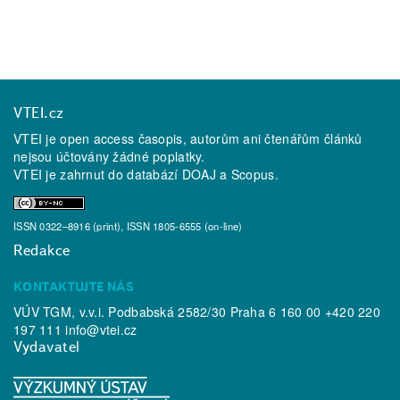
VTEI.cz
VTEI je open access časopis, autorům ani čtenářům článků
nejsou účtovány žádné poplatky.
VTEI je zahrnut do databází
DOAJ
a
Scopus
.
ISSN 0322–8916 (print), ISSN 1805-6555 (on-line)
Redakce
KONTAKTUJTE NÁS
VÚV TGM, v.v.i. Podbabská 2582/30 Praha 6 160 00 +420 220
197 111
info@vtei.cz
Vydavatel