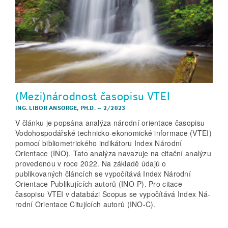
(Mezi)národnost časopisu VTEI
ING. LIBOR ANSORGE, PH.D.
–
2/2023
V článku je popsána analýza národní orientace časopisu
Vodohospodářské technicko-ekonomické informace (VTEI)
pomocí bibliometrického indikátoru Index Národní
Orientace (INO). Tato analýza navazuje na citační analýzu
provedenou v roce 2022. Na základě údajů o
publikovaných článcích se vypočítává Index Národní
Orientace Publikujících autorů (INO-P). Pro citace
časopisu VTEI v databázi Scopus se vypočítává Index Ná-
rodní Orientace Citujících autorů (INO-C).