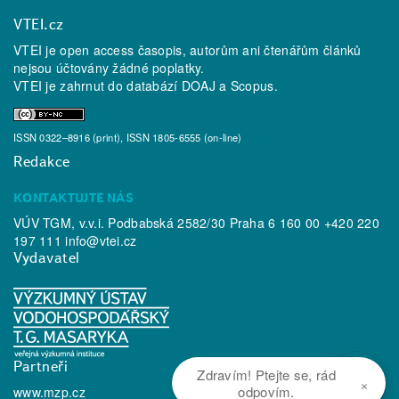
VTEI.cz
VTEI je open access časopis, autorům ani čtenářům článků
nejsou účtovány žádné poplatky.
VTEI je zahrnut do databází
DOAJ
a
Scopus
.
ISSN 0322–8916 (print), ISSN 1805-6555 (on-line)
Redakce
KONTAKTUJTE NÁS
VÚV TGM, v.v.i. Podbabská 2582/30 Praha 6 160 00 +420 220
197 111
info@vtei.cz
Vydavatel
Partneři
Zdravím! Ptejte se, rád
×
odpovím.
www.mzp.cz