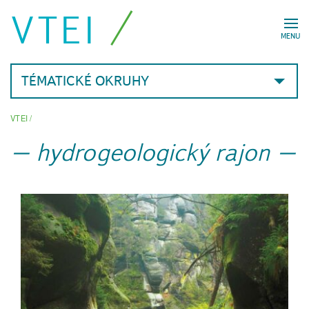
VTEI
MENU
TÉMATICKÉ OKRUHY
VTEI
/
hydrogeologický rajon