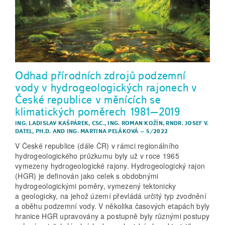
Odhad přírodních zdrojů podzemní
vody v hydrogeologických rajonech v
České republice v měnících se
klimatických poměrech 1981–2019
ING. LADISLAV KAŠPÁREK, CSC.
,
ING. ROMAN KOŽÍN
,
RNDR. JOSEF V.
DATEL, PH.D.
AND
ING. MARTINA PELÁKOVÁ
–
5/2022
V České republice (dále ČR) v rámci regionálního
hydrogeologického průzkumu byly už v roce 1965
vymezeny hydrogeologické rajony. Hydrogeologický rajon
(HGR) je definován jako celek s obdobnými
hydrogeologickými poměry, vymezený tektonicky
a geologicky, na jehož území převládá určitý typ zvodnění
a oběhu podzemní vody. V několika časových etapách byly
hranice HGR upravovány a postupně byly různými postupy