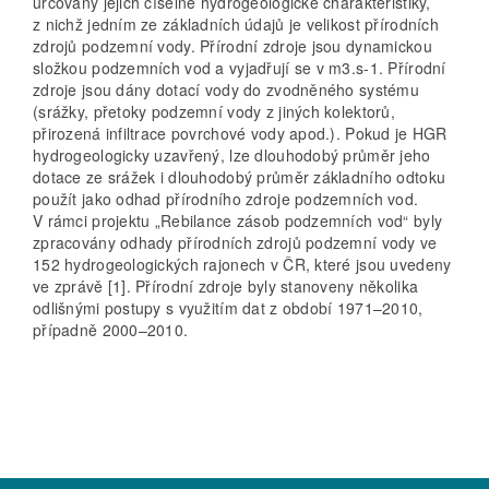
určovány jejich číselné hydrogeologické charakteristiky,
z nichž jedním ze základních údajů je velikost přírodních
zdrojů podzemní vody. Přírodní zdroje jsou dynamickou
složkou podzemních vod a vyjadřují se v m3.s-1. Přírodní
zdroje jsou dány dotací vody do zvodněného systému
(srážky, přetoky podzemní vody z jiných kolektorů,
přirozená infiltrace povrchové vody apod.). Pokud je HGR
hydrogeologicky uzavřený, lze dlouhodobý průměr jeho
dotace ze srážek i dlouhodobý průměr základního odtoku
použít jako odhad přírodního zdroje podzemních vod.
V rámci projektu „Rebilance zásob podzemních vod“ byly
zpracovány odhady přírodních zdrojů podzemní vody ve
152 hydrogeologických rajonech v ČR, které jsou uvedeny
ve zprávě [1]. Přírodní zdroje byly stanoveny několika
odlišnými postupy s využitím dat z období 1971–2010,
případně 2000–2010.