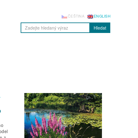
ČEŠTINA
ENGLISH
Hledat
–
N
ho
odel
n z