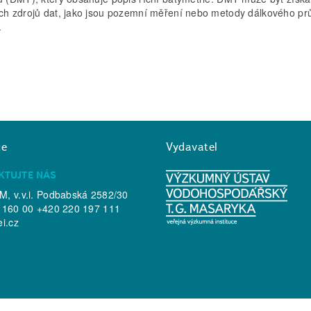
ch zdrojů dat, jako jsou pozemní měření nebo metody dálkového p
.
ce
Vydavatel
KTUJTE NÁS
, v.v.i. Podbabská 2582/30
 160 00 +420 220 197 111
ei.cz