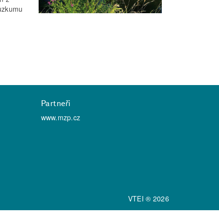
růzkumu
Partneři
www.mzp.cz
VTEI ® 2026