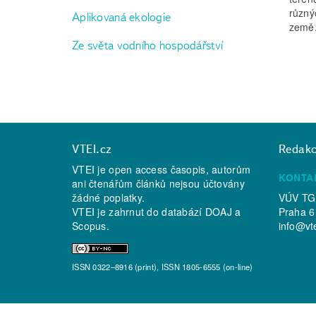
různý
Aplikovaná ekologie
země
Ze světa vodního hospodářství
VTEI.cz
Redak
VTEI je open access časopis, autorům
KONTA
ani čtenářům článků nejsou účtovány
žádné poplatky.
VÚV TGM
VTEI je zahrnut do databází
DOAJ
a
Praha 6
Scopus
.
info@vt
ISSN 0322–8916 (print), ISSN 1805-6555 (on-line)