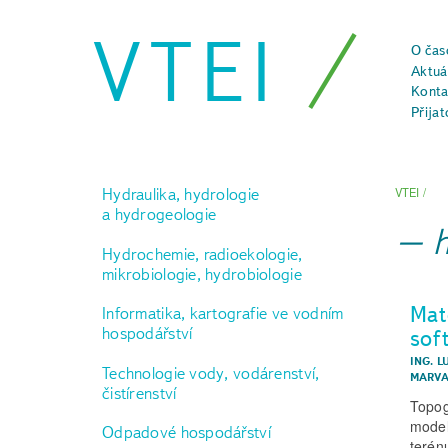
VTEI
O čas
Aktuál
Konta
Přijat
Hydraulika, hydrologie
VTEI
/
a hydrogeologie
Hydrochemie, radioekologie,
mikrobiologie, hydrobiologie
Mat
Informatika, kartografie ve vodním
hospodářství
sof
ING. 
Technologie vody, vodárenství,
MARVA
čistírenství
Topog
model
Odpadové hospodářství
terén