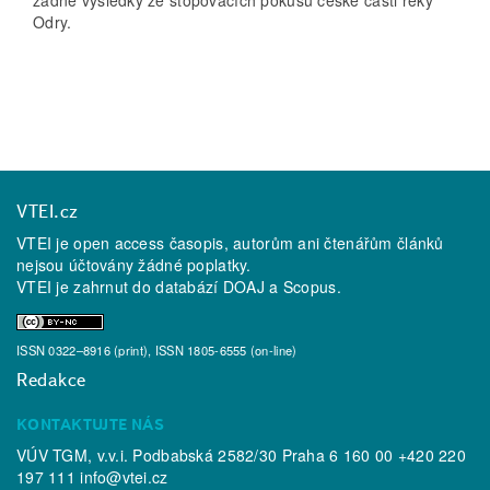
Odry.
VTEI.cz
VTEI je open access časopis, autorům ani čtenářům článků
nejsou účtovány žádné poplatky.
VTEI je zahrnut do databází
DOAJ
a
Scopus
.
ISSN 0322–8916 (print), ISSN 1805-6555 (on-line)
Redakce
KONTAKTUJTE NÁS
VÚV TGM, v.v.i. Podbabská 2582/30 Praha 6 160 00 +420 220
197 111
info@vtei.cz