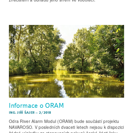
Informace o ORAM
ING. JIŘÍ ŠAJER
–
2/2018
Odra River Alarm Modul (ORAM) bude součástí projektu
NAVAROSO. V posledních dvaceti letech nejsou k dispozici
žádné výsledky ze stopovacích pokusů české části řeky