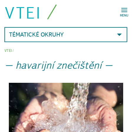
VTEI
MENU
TÉMATICKÉ OKRUHY
VTEI
/
havarijní znečištění