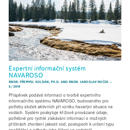
Expertní informační systém
NAVAROSO
RNDR. PŘEMYSL SOLDÁN, PH.D.
AND
RNDR. JAROSLAV ROČEK
–
6/2019
Příspěvek podává informaci o tvorbě expertního
informačního systému NAVAROSO, budovaného pro
potřeby složek aktivních při vzniku havarijní situace na
vodách. Systém poskytuje křížově provázané údaje,
potřebné pro rychlé získávání informací o možných
příčinách zhoršení jakosti vod, postupech k určení typu
znečištění a odhadu jeho šíření ve vodoteči.