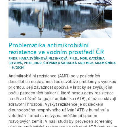
Problematika antimikrobiální
rezistence ve vodním prostředí ČR
RNDR. HANA ZVĚŘINOVÁ MLEJNKOVÁ, PH.D.
,
MGR. KATEŘINA
SOVOVÁ, PH.D.
,
MGR. ŠTĚPÁNKA ŠABACKÁ
AND
MGR. ADAM ŠMÍDA
–
6/2024
Antimikrobiální rezistence (AMR) se v posledních
desetiletích dostala mezi celosvětové problémy s vysokou
prioritou. Její závažnost spočívá v kriticky se zvyšujícím
počtu patogenních bakterií, které nesou geny rezistence
na dříve běžně fungující antibiotika (ATB), čímž se stávají
zdravotní hrozbou. Výskyt rezistence je důsledkem
dlouhodobého nesprávného užívání ATB v humánní a
veterinární praxi (s nejvýznamnějším přispěním
rozvojových zemí). V naší studii byl proveden screening
výskytu antibiotické rezistence na vybraná ATB (cefuroxim,