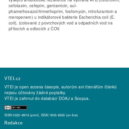
cefotaxim, cefepim, gentamicin, sul-
phamethoxazol/trimethoprim, fosfomycin, nitrofurantoin a
meropenem) u indikátorové bakterie Escherichia coli (E.
coli), izolované z povrchových vod a odpadních vod na
přítocích a odtocích z ČOV.
VTEI.cz
VTEI je open access časopis, autorům ani čtenářům článků
nejsou účtovány žádné poplatky.
VTEI je zahrnut do databází
DOAJ
a
Scopus
.
ISSN 0322–8916 (print), ISSN 1805-6555 (on-line)
Redakce