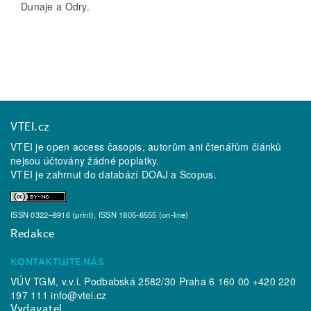
Dunaje a Odry.
VTEI.cz
VTEI je open access časopis, autorům ani čtenářům článků
nejsou účtovány žádné poplatky.
VTEI je zahrnut do databází
DOAJ
a
Scopus
.
ISSN 0322–8916 (print), ISSN 1805-6555 (on-line)
Redakce
KONTAKTUJTE NÁS
VÚV TGM, v.v.i. Podbabská 2582/30 Praha 6 160 00 +420 220
197 111
info@vtei.cz
Vydavatel