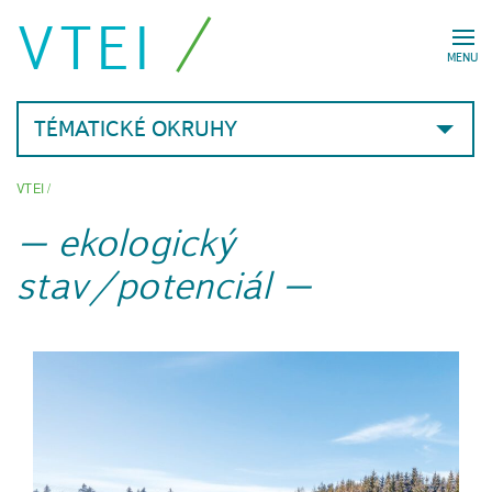
VTEI
MENU
TÉMATICKÉ OKRUHY
VTEI
/
ekologický
stav/potenciál