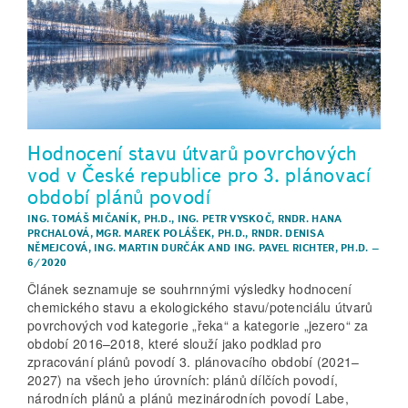
Hodnocení stavu útvarů povrchových
vod v České republice pro 3. plánovací
období plánů povodí
ING. TOMÁŠ MIČANÍK, PH.D.
,
ING. PETR VYSKOČ
,
RNDR. HANA
PRCHALOVÁ
,
MGR. MAREK POLÁŠEK, PH.D.
,
RNDR. DENISA
NĚMEJCOVÁ
,
ING. MARTIN DURČÁK
AND
ING. PAVEL RICHTER, PH.D.
–
6/2020
Článek seznamuje se souhrnnými výsledky hodnocení
chemického stavu a ekologického stavu/potenciálu útvarů
povrchových vod kategorie „řeka“ a kategorie „jezero“ za
období 2016–2018, které slouží jako podklad pro
zpracování plánů povodí 3. plánovacího období (2021–
2027) na všech jeho úrovních: plánů dílčích povodí,
národních plánů a plánů mezinárodních povodí Labe,