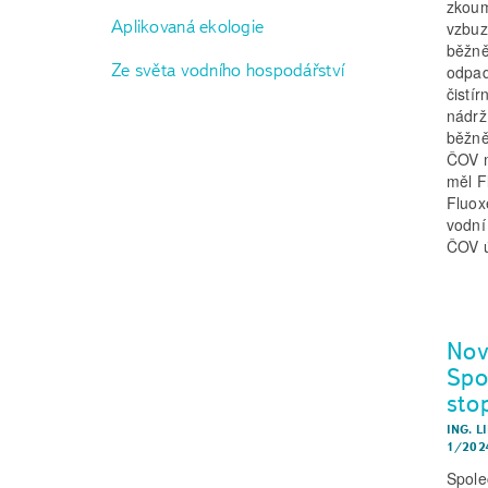
zkoum
Aplikovaná ekologie
vzbuz
běžně
Ze světa vodního hospodářství
odpad
čistí
nádrž
běžně
ČOV m
měl F
Fluox
vodní
ČOV ú
Nov
Spo
sto
ING. L
1/202
Spole