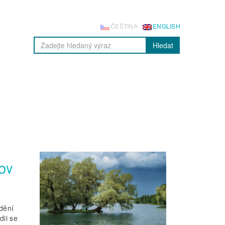
ČEŠTINA
ENGLISH
Hledat
ČOV
dění
dii se