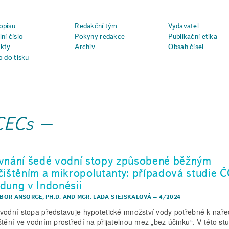
opisu
Redakční tým
Vydavatel
ní číslo
Pokyny redakce
Publikační etika
kty
Archiv
Obsah čísel
o do tisku
CECs
vnání šedé vodní stopy způsobené běžným
čištěním a mikropolutanty: případová studie 
dung v Indonésii
IBOR ANSORGE, PH.D.
AND
MGR. LADA STEJSKALOVÁ
–
4/2024
vodní stopa představuje hypotetické množství vody potřebné k naře
štění ve vodním prostředí na přijatelnou mez „bez účinku“. V této stu