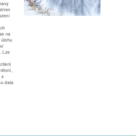
obavy
tíren
uzení
ých
 se na
o úlohu
ví
. Lze
itérií
itivní,
 s
ou data