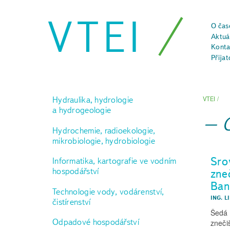
VTEI
O čas
Aktuál
Konta
Přijat
Hydraulika, hydrologie
VTEI
/
a hydrogeologie
Hydrochemie, radioekologie,
mikrobiologie, hydrobiologie
Sro
Informatika, kartografie ve vodním
hospodářství
zne
Ban
Technologie vody, vodárenství,
ING. L
čistírenství
Šedá 
Odpadové hospodářství
zneči