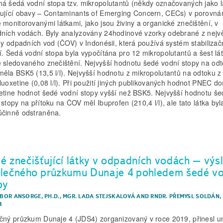
á šedá vodní stopa tzv. mikropolutantů (někdy označovaných jako l
ující obavy – Contaminants of Emerging Concern, CECs) v porovnán
 monitorovanými látkami, jako jsou živiny a organické znečištění, v
ních vodách. Byly analyzovány 24hodinové vzorky odebrané z nejvě
rny odpadních vod (ČOV) v Indonésii, která používá systém stabilizač
í. Šedá vodní stopa byla vypočítána pro 12 mikropolutantů a šest lá
 sledovaného znečištění. Nejvyšší hodnotu šedé vodní stopy na odt
ěla BSK5 (13,5 l/l). Nejvyšší hodnotu z mikropolutantů na odtoku 
luoxetine (0,08 l/l). Při použití jiných publikovaných hodnot PNEC do
etine hodnot šedé vodní stopy vyšší než BSK5. Nejvyšší hodnotu še
 stopy na přítoku na ČOV měl Ibuprofen (210,4 l/l), ale tato látka byl
činně odstraněna.
é znečišťující látky v odpadních vodách – výs
lečného průzkumu Dunaje 4 pohledem šedé v
py
IBOR ANSORGE, PH.D.
,
MGR. LADA STEJSKALOVÁ
AND
RNDR. PŘEMYSL SOLDÁN, 
4
čný průzkum Dunaje 4 (JDS4) zorganizovaný v roce 2019, přinesl un