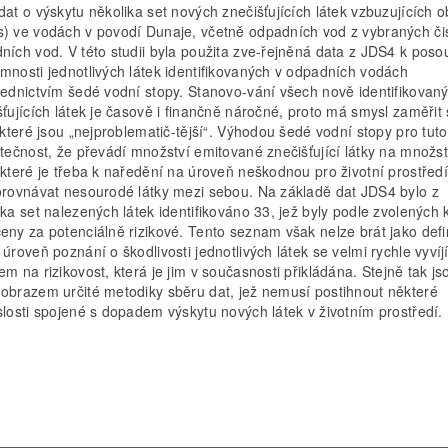
dat o výskytu několika set nových znečišťujících látek vzbuzujících 
) ve vodách v povodí Dunaje, včetně odpadních vod z vybraných čis
ních vod. V této studii byla použita zve-řejněná data z JDS4 k poso
mnosti jednotlivých látek identifikovaných v odpadních vodách
řednictvím šedé vodní stopy. Stanovo-vání všech nově identifikovan
šťujících látek je časově i finančně náročné, proto má smysl zaměřit
, které jsou „nejproblematič-tější“. Výhodou šedé vodní stopy pro tut
utečnost, že převádí množství emitované znečišťující látky na množst
 které je třeba k naředění na úroveň neškodnou pro životní prostředí
orovnávat nesourodé látky mezi sebou. Na základě dat JDS4 bylo z
ka set nalezených látek identifikováno 33, jež byly podle zvolených kr
eny za potenciálně rizikové. Tento seznam však nelze brát jako defin
úroveň poznání o škodlivosti jednotlivých látek se velmi rychle vyvíjí
em na rizikovost, která je jim v současnosti přikládána. Stejně tak js
obrazem určité metodiky sběru dat, jež nemusí postihnout některé
slosti spojené s dopadem výskytu nových látek v životním prostředí.