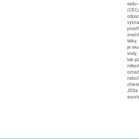
sadu 
(CECs
odpad
význa
prost
zneči
látky
je sk
vody,
tak p
několi
označ
neboť 
ohled
JDS4 
souvi