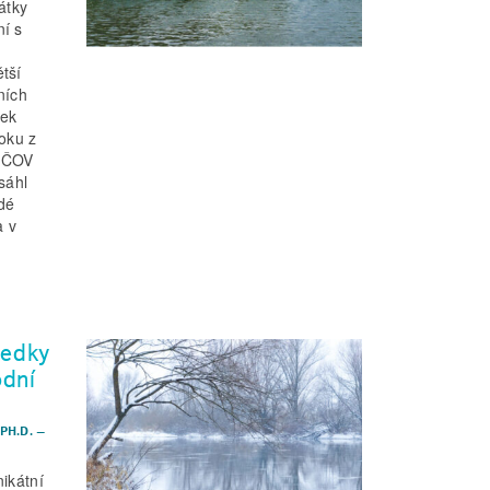
átky
í s
tší
ních
tek
oku z
z ČOV
sáhl
dé
a v
ledky
odní
PH.D.
–
ikátní