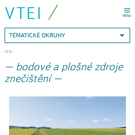
VTEI
MENU
TÉMATICKÉ OKRUHY
VTEI
/
bodové a plošné zdroje
znečištění