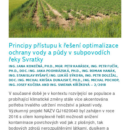
Principy přístupu k řešení optimalizace
ochrany vody a půdy v subpovodích
řeky Svratky
ING. JANA KONEČNÁ, PH.D.
,
MGR. PETR KARÁSEK
,
ING. PETR FUČÍK,
PH.D.
,
DOC. ING. JANA PODHRÁZSKÁ, PH.D.
,
ING. ROMAN HANÁK
,
ING. STANISLAV RYŠAVÝ
,
ING. LUKÁŠ SÝKORA
,
ING. PETR DOLEŽAL
,
DOC. ING. MICHAL KRIŠKA DUNAJSKÝ, PH.D.
,
ING. MICHAL POCHOP
,
ING. JOSEF KUČERA
AND
ING. SVATAVA KŘÍŽKOVÁ
–
2/2018
V současné době je v kontextu rozvíjející se populace a
probíhající klimatické změny stále více akcentována
potřeba trvalého udržení množství a jakosti vody.
Výzkumný projekt NAZV QJ1620040 byl zahájen v roce
2016 s cílem komplexně řešit možnosti snížení
kontaminace povrchových vod jak z plošných, tak
bodových zdrojů nerozpuštěnými látkami, dusíkem a