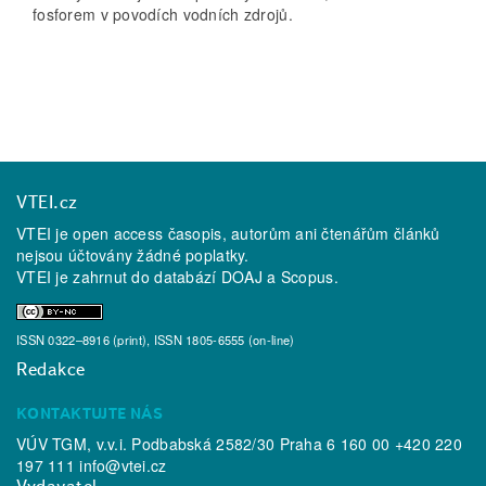
fosforem v povodích vodních zdrojů.
VTEI.cz
VTEI je open access časopis, autorům ani čtenářům článků
nejsou účtovány žádné poplatky.
VTEI je zahrnut do databází
DOAJ
a
Scopus
.
ISSN 0322–8916 (print), ISSN 1805-6555 (on-line)
Redakce
KONTAKTUJTE NÁS
VÚV TGM, v.v.i. Podbabská 2582/30 Praha 6 160 00 +420 220
197 111
info@vtei.cz