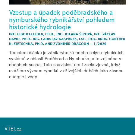
Vzestup a úpadek poděbradského a
nymburského rybníkářství pohledem
historické hydrologie
ING. LIBOR ELLEDER, PH.D.
,
ING. JOLANA ŠÍROVÁ
,
ING. VÁCLAV
DAVID, PH.D.
,
ING. LADISLAV KAŠPÁREK, CSC.
,
DOC. RNDR. GÜNTHER
KLETETSCHKA, PH.D.
AND
ZVONIMÍR DRAGOUN
–
1/2020
Tématem článku je zánik rybníků anebo celých rybničních
systémů v oblasti Poděbrad a Nymburka, a to zejména v
obdobích sucha. Tato souvislost není zcela zjevná, když
uvážíme význam rybníků v dřívějších dobách jako zásobu
energie i vody.
VTEI.cz