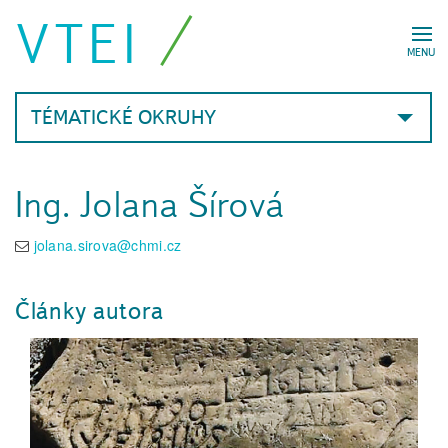
VTEI
MENU
TÉMATICKÉ OKRUHY
Ing. Jolana Šírová
jolana.sirova@chmi.cz
Články autora