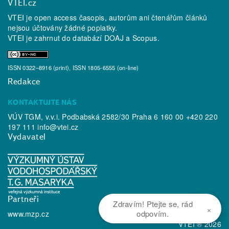
VTEI.cz
VTEI je open access časopis, autorům ani čtenářům článků
nejsou účtovány žádné poplatky.
VTEI je zahrnut do databází
DOAJ
a
Scopus
.
ISSN 0322–8916 (print), ISSN 1805-6555 (on-line)
Redakce
KONTAKTUJTE NÁS
VÚV TGM, v.v.i. Podbabská 2582/30 Praha 6 160 00 +420 220
197 111
info@vtei.cz
Vydavatel
Partneři
Zdravím! Ptejte se, rád
×
odpovím.
www.mzp.cz
VTEI ® 2026