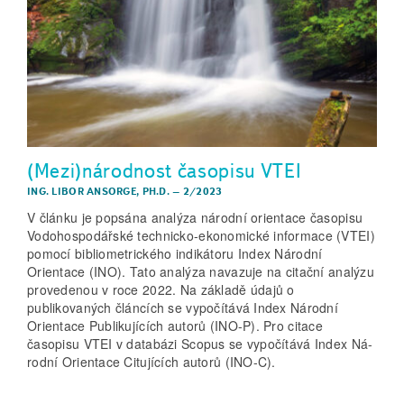
(Mezi)národnost časopisu VTEI
ING. LIBOR ANSORGE, PH.D.
–
2/2023
V článku je popsána analýza národní orientace časopisu
Vodohospodářské technicko-ekonomické informace (VTEI)
pomocí bibliometrického indikátoru Index Národní
Orientace (INO). Tato analýza navazuje na citační analýzu
provedenou v roce 2022. Na základě údajů o
publikovaných článcích se vypočítává Index Národní
Orientace Publikujících autorů (INO-P). Pro citace
časopisu VTEI v databázi Scopus se vypočítává Index Ná-
rodní Orientace Citujících autorů (INO-C).