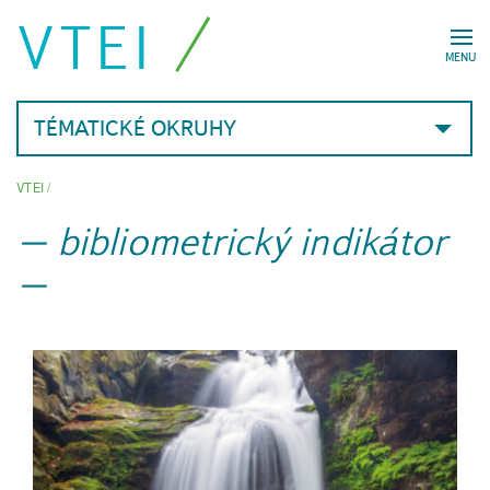
VTEI
MENU
TÉMATICKÉ OKRUHY
VTEI
/
bibliometrický indikátor