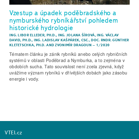
Vzestup a úpadek poděbradského a
nymburského rybníkářství pohledem
historické hydrologie
ING. LIBOR ELLEDER, PH.D.
,
ING. JOLANA ŠÍROVÁ
,
ING. VÁCLAV
DAVID, PH.D.
,
ING. LADISLAV KAŠPÁREK, CSC.
,
DOC. RNDR. GÜNTHER
KLETETSCHKA, PH.D.
AND
ZVONIMÍR DRAGOUN
–
1/2020
Tématem článku je zánik rybníků anebo celých rybničních
systémů v oblasti Poděbrad a Nymburka, a to zejména v
obdobích sucha. Tato souvislost není zcela zjevná, když
uvážíme význam rybníků v dřívějších dobách jako zásobu
energie i vody.
VTEI.cz