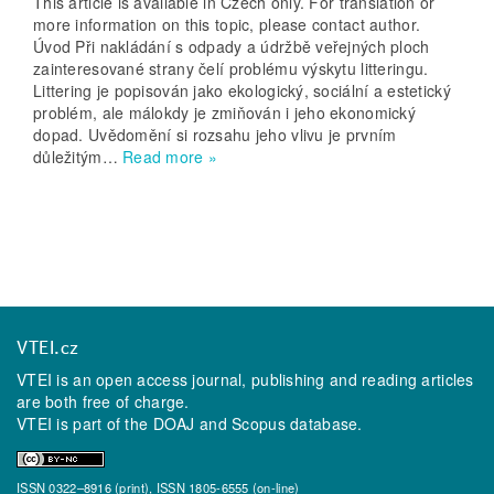
This article is available in Czech only. For translation or
more information on this topic, please contact author.
Úvod Při nakládání s odpady a údržbě veřejných ploch
zainteresované strany čelí problému výskytu litteringu.
Littering je popisován jako ekologický, sociální a estetický
problém, ale málokdy je zmiňován i jeho ekonomický
dopad. Uvědomění si rozsahu jeho vlivu je prvním
důležitým…
Read more »
VTEI.cz
VTEI is an open access journal, publishing and reading articles
are both free of charge.
VTEI is part of the
DOAJ
and
Scopus
database.
ISSN 0322–8916 (print), ISSN 1805-6555 (on-line)