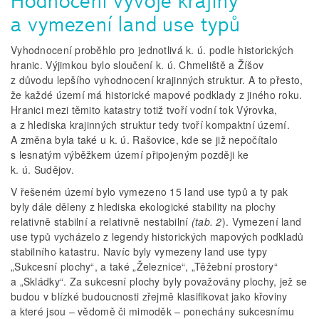
Hodnocení vývoje krajiny
a vymezení land use typů
Vyhodnocení proběhlo pro jednotlivá k. ú. podle historických
hranic. Výjimkou bylo sloučení k. ú. Chmeliště a Žíšov
z důvodu lepšího vyhodnocení krajinných struktur. A to přesto,
že každé území má historické mapové podklady z jiného roku.
Hranici mezi těmito katastry totiž tvoří vodní tok Výrovka,
a z hlediska krajinných struktur tedy tvoří kompaktní území.
A změna byla také u k. ú. Rašovice, kde se již nepočítalo
s lesnatým výběžkem území připojeným později ke
k. ú. Sudějov.
V řešeném území bylo vymezeno 15 land use typů a ty pak
byly dále děleny z hlediska ekologické stability na plochy
relativně stabilní a relativně nestabilní
(tab. 2
). Vymezení land
use typů vycházelo z legendy historických mapových podkladů
stabilního katastru. Navíc byly vymezeny land use typy
„Sukcesní plochy“, a také „Železnice“, „Těžební prostory“
a „Skládky“. Za sukcesní plochy byly považovány plochy, jež se
budou v blízké budoucnosti zřejmě klasifikovat jako křoviny
a které jsou – vědomě či mimoděk – ponechány sukcesnímu