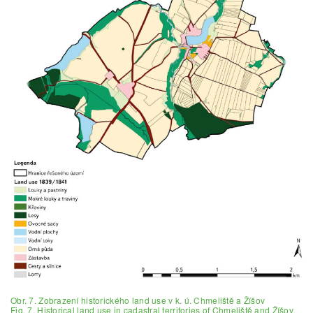
Obr. 7. Zobrazení historického land use v k. ú. Chmeliště a Žíšov
Fig. 7. Historical land use in cadastral territories of Chmeliště and Žíšov