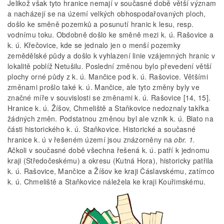
Jelikož však tyto hranice nemají v současné době větší význam
a nacházejí se na území velkých obhospodařovaných ploch,
došlo ke směně pozemků a posunutí hranic k lesu, resp.
vodnímu toku. Obdobně došlo ke směně mezi k. ú. Rašovice a
k. ú. Křečovice, kde se jednalo jen o menší pozemky
zemědělské půdy a došlo k vyhlazení linie vzájemných hranic v
lokalitě poblíž Netušilu. Poslední změnou bylo převedení větší
plochy orné půdy z k. ú. Mančice pod k. ú. Rašovice. Většími
změnami prošlo také k. ú. Mančice, ale tyto změny byly ve
značné míře v souvislosti se změnami k. ú. Rašovice [14, 15].
Hranice k. ú. Žíšov, Chmeliště a Staňkovice nedoznaly takřka
žádných změn. Podstatnou změnou byl ale vznik k. ú. Blato na
části historického k. ú. Staňkovice. Historické a současné
hranice k. ú v řešeném území jsou znázorněny na
obr. 1.
Ačkoli v současné době všechna řešená k. ú. patří k jednomu
kraji (Středočeskému) a okresu (Kutná Hora), historicky patřila
k. ú. Rašovice, Mančice a Žíšov ke kraji Čáslavskému, zatímco
k. ú. Chmeliště a Staňkovice náležela ke kraji Kouřimskému.