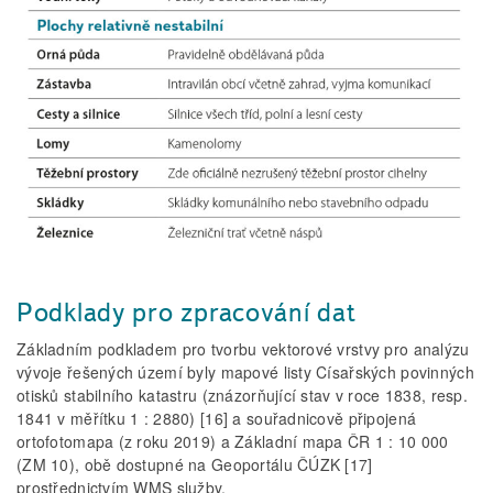
Podklady pro zpracování dat
Základním podkladem pro tvorbu vektorové vrstvy pro analýzu
vývoje řešených území byly mapové listy Císařských povinných
otisků stabilního katastru (znázorňující stav v roce 1838, resp.
1841 v měřítku 1 : 2880) [16] a souřadnicově připojená
ortofotomapa (z roku 2019) a Základní mapa ČR 1 : 10 000
(ZM 10), obě dostupné na Geoportálu ČÚZK [17]
prostřednictvím WMS služby.