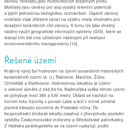
obnovu mokřadů jako multifunkčních krajinných prvků.
Mokřady jsou ceněny pro svůj vysoký retenční potenciál
a jejich jedinečnou biologickou rozmanitost. Úspěch obnovy
mokřadů však zřetelně závisí na výběru místa vhodného pro
dosažení konkrétních cílů obnovy. K tomu lze jako vhodný
nástroj využít geografické informační systémy (GIS), které se
stávají čím dál více užitečným nástrojem při realizaci
environmentálního managementu [10].
Řešené území
Krajinný vývoj byl hodnocen na území sousedních historických
katastrálních území (k. ú.) Rašovice, Mančice, Žíšov,
Chmeliště a Staňkovice. Hodnocenou lokalitou je území
o celkové výměře 2 444,94 ha. Nadmořská výška tohoto území
se pohybuje mezi 380 a 530 metry. Oblast se nachází na
horním toku Výrovky v povodí Labe a leží v mírně zvlněné
planině klesající pozvolna do Polabské nížiny. Do
bezprostřední blízkosti lokality zasahují z jihovýchodu poslední
výběžky Českomoravské vrchoviny a Středočeské pahorkatiny.
Z hlediska pedologického se na území vyskytují, podle