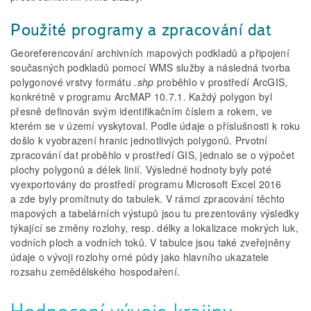
Použité programy a zpracování dat
Georeferencování archivních mapových podkladů a připojení
současných podkladů pomocí WMS služby a následná tvorba
polygonové vrstvy formátu
.shp
proběhlo v prostředí ArcGIS,
konkrétně v programu ArcMAP 10.7.1. Každý polygon byl
přesně definován svým identifikačním číslem a rokem, ve
kterém se v území vyskytoval. Podle údaje o příslušnosti k roku
došlo k vyobrazení hranic jednotlivých polygonů. Prvotní
zpracování dat proběhlo v prostředí GIS, jednalo se o výpočet
plochy polygonů a délek linií. Výsledné hodnoty byly poté
vyexportovány do prostředí programu Microsoft Excel 2016
a zde byly promítnuty do tabulek. V rámci zpracování těchto
mapových a tabelárních výstupů jsou tu prezentovány výsledky
týkající se změny rozlohy, resp. délky a lokalizace mokrých luk,
vodních ploch a vodních toků. V tabulce jsou také zveřejněny
údaje o vývoji rozlohy orné půdy jako hlavního ukazatele
rozsahu zemědělského hospodaření.