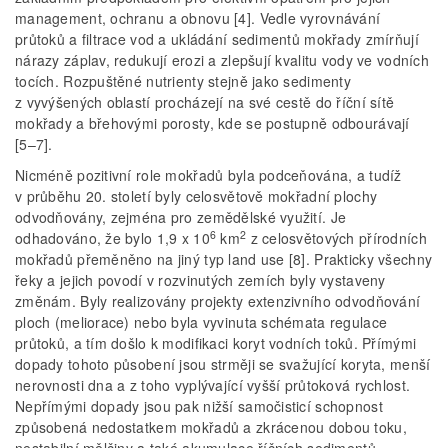
management, ochranu a obnovu [4]. Vedle vyrovnávání
průtoků a filtrace vod a ukládání sedimentů mokřady zmírňují
nárazy záplav, redukují erozi a zlepšují kvalitu vody ve vodních
tocích. Rozpuštěné nutrienty stejně jako sedimenty
z vyvýšených oblastí procházejí na své cestě do říční sítě
mokřady a břehovými porosty, kde se postupně odbourávají
[5–7].
Nicméně pozitivní role mokřadů byla podceňována, a tudíž
v průběhu 20. století byly celosvětově mokřadní plochy
odvodňovány, zejména pro zemědělské využití. Je
6
2
odhadováno, že bylo 1,9 x 10
km
z celosvětových přírodních
mokřadů přeměněno na jiný typ land use [8]. Prakticky všechny
řeky a jejich povodí v rozvinutých zemích byly vystaveny
změnám. Byly realizovány projekty extenzivního odvodňování
ploch (meliorace) nebo byla vyvinuta schémata regulace
průtoků, a tím došlo k modifikaci koryt vodních toků. Přímými
dopady tohoto působení jsou strměji se svažující koryta, menší
nerovnosti dna a z toho vyplývající vyšší průtoková rychlost.
Nepřímými dopady jsou pak nižší samočisticí schopnost
způsobená nedostatkem mokřadů a zkrácenou dobou toku,