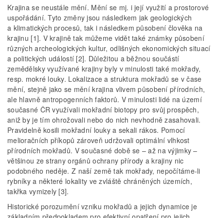
Krajina se neustále mění. Mění se mj. i její využití a prostorové
uspořádání. Tyto změny jsou následkem jak geologických
a klimatických procesů, tak i následkem působení člověka na
krajinu [1]. V krajině tak můžeme vidět také známky působení
různých archeologických kultur, odlišných ekonomických situací
a politických událostí [2]. Důležitou a běžnou součástí
zemědělsky využívané krajiny byly v minulosti také mokřady,
resp. mokré louky. Lokalizace a struktura mokřadů se v čase
mění, stejně jako se mění krajina vlivem působení přírodních,
ale hlavně antropogenních faktorů. V minulosti lidé na území
současné ČR využívali mokřadní biotopy pro svůj prospěch,
aniž by je tím ohrožovali nebo do nich nevhodně zasahovali.
Pravidelně kosili mokřadní louky a sekali rákos. Pomocí
melioračních příkopů zároveň udržovali optimální vlhkost
přírodních mokřadů. V současné době se – až na výjimky –
většinou ze strany orgánů ochrany přírody a krajiny nic
podobného neděje. Z naší země tak mokřady, nepočítáme-li
rybníky a některé lokality ve zvláště chráněných územích,
takřka vymizely [3].
Historické porozumění vzniku mokřadů a jejich dynamice je
základním předpokladem pro efektivní opatření pro jejich