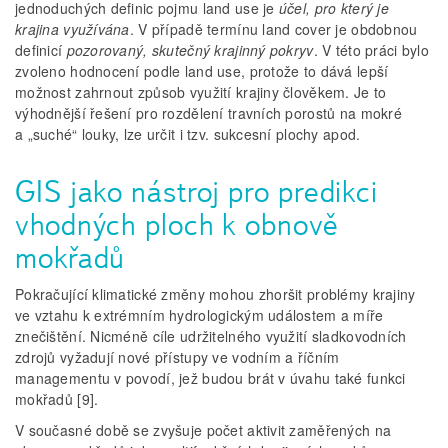
jednoduchých definic pojmu land use je
účel, pro který je
krajina využívána
. V případě termínu land cover je obdobnou
definicí
pozorovaný, skutečný krajinný pokryv
. V této práci bylo
zvoleno hodnocení podle land use, protože to dává lepší
možnost zahrnout způsob využití krajiny člověkem. Je to
výhodnější řešení pro rozdělení travních porostů na mokré
a „suché“ louky, lze určit i tzv. sukcesní plochy apod.
GIS jako nástroj pro predikci
vhodných ploch k obnově
mokřadů
Pokračující klimatické změny mohou zhoršit problémy krajiny
ve vztahu k extrémním hydrologickým událostem a míře
znečištění. Nicméně cíle udržitelného využití sladkovodních
zdrojů vyžadují nové přístupy ve vodním a říčním
managementu v povodí, jež budou brát v úvahu také funkci
mokřadů [9].
V současné době se zvyšuje počet aktivit zaměřených na