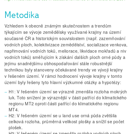
Metodika
Vzhledem k obecně známým skutečnostem a trendům
týkajícím se vývoje zemědělsky využívané krajiny na území
současné ČR a historickým souvislostem (např. zazemňování
vodních ploch, kolektivizace zemědělství, socializace venkova,
napřimování vodních toků, meliorace, likvidace mokřadů a niv
vodních toků) směřujícím k získání dalších ploch orné půdy a
jejímu snadnějšímu obhospodařování stále robustnější
technikou byly stanoveny očekávané trendy ve vývoji krajiny
v řešeném území. V rámci hodnocení vývoje krajiny v tomto
území byly řešeny tyto hlavní výzkumné otázky a hypotézy:
H1: V řešeném území se výrazně zmenšila rozloha mokrých
luk. Toto snížení je výraznější v části patřící do klimatického
regionu MT2 oproti části patřící do klimatického regionu
MT4.
H2: V řešeném území se u land use orná půda zvětšila
celková rozloha, průměrná velikost plošky a snížil se počet
plošek.
H3: V řešeném území se zmenšila rozloha vodních ploch.