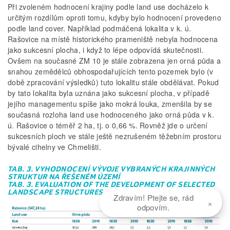
Při zvoleném hodnocení krajiny podle land use docházelo k
určitým rozdílům oproti tomu, kdyby bylo hodnocení provedeno
podle land cover. Například podmáčená lokalita v k. ú.
Rašovice na místě historického prameniště nebyla hodnocena
jako sukcesní plocha, i když to lépe odpovídá skutečnosti.
Ovšem na současné ZM 10 je stále zobrazena jen orná půda a
snahou zemědělců obhospodařujících tento pozemek bylo (v
době zpracování výsledků) tuto lokalitu stále obdělávat. Pokud
by tato lokalita byla uznána jako sukcesní plocha, v případě
jejího managementu spíše jako mokrá louka, zmenšila by se
současná rozloha land use hodnoceného jako orná půda v k.
ú. Rašovice o téměř 2 ha, tj. o 0,66 %. Rovněž jde o určení
sukcesních ploch ve stále ještě nezrušeném těžebním prostoru
bývalé cihelny ve Chmelišti.
TAB. 3. VYHODNOCENÍ VÝVOJE VYBRANÝCH KRAJINNÝCH
STRUKTUR NA ŘEŠENÉM ÚZEMÍ
TAB. 3. EVALUATION OF THE DEVELOPMENT OF SELECTED
LANDSCAPE STRUCTURES IN THE EXAMINED AREA
Zdravím! Ptejte se, rád
×
odpovím.