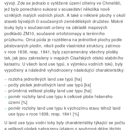
vývoji. Zde se jednalo o vytěžené území cihelny ve Chmelišti,
jež bylo ponecháno sukcesi v sousedství několika nově
vzniklých malých vodních ploch. A také o některé plochy v okolí
staveb bývalých či současných zemědělských družstev. Mokré
louky byly v současnosti určeny na základě mapových
podkladů ZM10, současné ortofotomapy a terénního
průzkumu. Orná půda je rozdělena na jednotlivé plochy podle
pěstovaných plodin, nikoli podle vlastnické struktury, zatímco
v roce 1838, resp. 1841, byly zaznamenány všechny plošky
tak, jak jsou zakresleny v mapách Císařských otisků stabilního
katastru. U všech land use typů, s výjimkou vodních toků, byly
vypočteny a následně vyhodnoceny následující charakteristiky:
rozloha jednotlivých land use typů [ha]
počty plošek jednotlivých land use typů [ks]
průměrná velikost plošky land use typu [ha]
poměr rozlohy land use typu k celkové ploše řešeného
území [%]
poměr rozlohy land use typu k výchozímu stavu téhož land
use typu v roce 1838, resp. 1841 [%]
U land use typu vodní toky byly charakteristiky týkající se počtu
a velikosti plošek nahrazeny údajem o souhrnné délce těchto