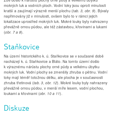
Zde došlo k nárůstu plochy orné půdy a velkému úbytku
mokrých luk a vodních ploch. Vodní toky jsou oproti minulosti
kratší a zaujímají výrazně menší plochu (
tab. 3, obr. 9
). Bývaly
napřimovány již v minulosti, ovšem bylo to v rámci jejich
lokalizace uprostřed mokrých luk. Mokré louky byly nahrazeny
převážně ornou půdou, ale též zástavbou, křovinami a lukami
(
obr. 7 a 8
).
Staňkovice
Na území historického k. ú. Staňkovice se v současné době
nacházejí k. ú. Staňkovice a Bláto. Na tomto území došlo
k výraznému nárůstu plochy orné půdy a velkému úbytku
mokrých luk. Vodní plochy se zmenšily zhruba o pětinu. Vodní
toky mají téměř totožnou délku, ale plocha je v současnosti
zhruba třetinová (
tab. 3, obr. 12
). Mokré louky byly nahrazeny
převážně ornou půdou, v menší míře lesem, vodní plochou,
loukami a křovinami (
obr. 10 a 11
).
Diskuze