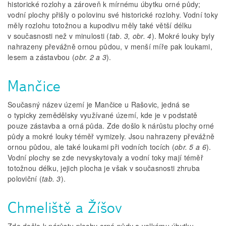
historické rozlohy a zároveň k mírnému úbytku orné půdy;
vodní plochy přišly o polovinu své historické rozlohy. Vodní toky
měly rozlohu totožnou a kupodivu měly také větší délku
v současnosti než v minulosti (
tab. 3, obr. 4
). Mokré louky byly
nahrazeny převážně ornou půdou, v menší míře pak loukami,
lesem a zástavbou (
obr. 2 a 3
).
Mančice
Současný název území je Mančice u Rašovic, jedná se
o typicky zemědělsky využívané území, kde je v podstatě
pouze zástavba a orná půda. Zde došlo k nárůstu plochy orné
půdy a mokré louky téměř vymizely. Jsou nahrazeny převážně
ornou půdou, ale také loukami při vodních tocích (
obr. 5 a 6
).
Vodní plochy se zde nevyskytovaly a vodní toky mají téměř
totožnou délku, jejich plocha je však v současnosti zhruba
poloviční (
tab. 3
).
Chmeliště a Žíšov