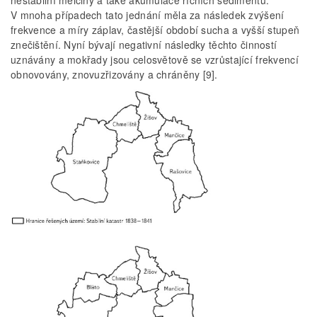
nestabilní mělčiny a také akumulace říčních sedimentů.
V mnoha případech tato jednání měla za následek zvýšení
frekvence a míry záplav, častější období sucha a vyšší stupeň
znečištění. Nyní bývají negativní následky těchto činností
uznávány a mokřady jsou celosvětově se vzrůstající frekvencí
obnovovány, znovuzřizovány a chráněny [9].