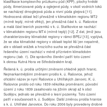
klasifikace komplexního průzkumu půd (KPP), plochy hnědé
půdy, ilimerizované půdy a oglejené půdy, v okolí vodních toků
se nacházejí drnoglejová půda a nivní půda glejová [11].
Hodnocená oblast leží převážně v klimatickém regionu MT2
(mírně teplý, mírně vlhký), jen převážná část k. ú. Rašovice
a malá část lesních pozemků v k. ú. Staňkovice se nachází
v klimatickém regionu MT4 (mírně teplý) [12]. Z dat, jimiž jsou
charakterizovány klimatické regiony v rámci BPEJ [13], vyplývá,
že se oba klimatické regiony v oblasti teplot liší jen nepatrně,
ale v oblasti srážek a hrozícího sucha se převážná část
řešeného území nachází v méně příznivém klimatickém
regionu (
tab. 1
). Dle správního členění patří toto území
k okresu Kutná Hora ve Středočeském kraji.
Řešená k. ú. prošla určitými změnami ohledně jejich hranic.
Nejmarkantnějšími změnami prošlo k. ú. Rašovice, jehož
oficiální název je nyní Rašovice u Uhlířských Janovic. K. ú.
Rašovice prošlo od roku 1839 několika proměnami, původní
území z roku 1839 zasahovalo na jižním okraji až k obci
Sudějov, jednalo se převážně o lesní pozemky. Toto území
patří v současnosti k. ú. Sudějov. Další změnou prošla hranice
s k. ú. Uhlířské Janovice. Do roku 2006 byly provedeny drobné