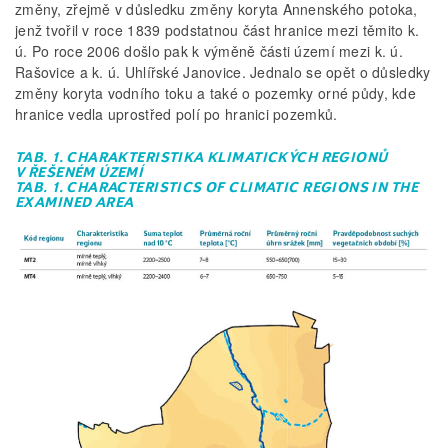
změny, zřejmě v důsledku změny koryta Annenského potoka,
jenž tvořil v roce 1839 podstatnou část hranice mezi těmito k.
ú. Po roce 2006 došlo pak k výměně části území mezi k. ú.
Rašovice a k. ú. Uhlířské Janovice. Jednalo se opět o důsledky
změny koryta vodního toku a také o pozemky orné půdy, kde
hranice vedla uprostřed polí po hranici pozemků.
TAB. 1. CHARAKTERISTIKA KLIMATICKÝCH REGIONŮ
V ŘEŠENÉM ÚZEMÍ
TAB. 1. CHARACTERISTICS OF CLIMATIC REGIONS IN THE
EXAMINED AREA