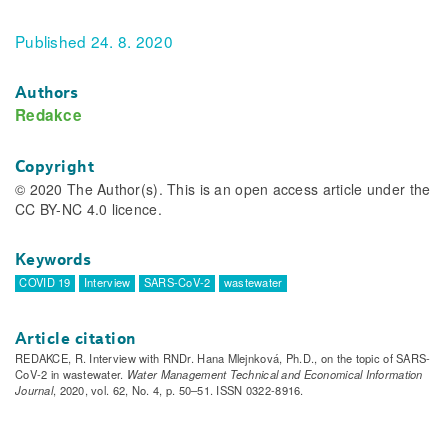
Published 24. 8. 2020
Authors
Redakce
Copyright
© 2020 The Author(s). This is an open access article under the
CC BY-NC 4.0 licence.
Keywords
COVID 19
Interview
SARS-CoV-2
wastewater
Article citation
REDAKCE, R. Interview with RNDr. Hana Mlejnková, Ph.D., on the topic of SARS-
CoV-2 in wastewater.
Water Management Technical and Economical Information
Journal
, 2020, vol. 62, No. 4, p. 50–51. ISSN 0322-8916.