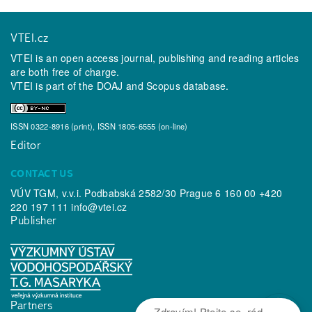
VTEI.cz
VTEI is an open access journal, publishing and reading articles
are both free of charge.
VTEI is part of the
DOAJ
and
Scopus
database.
ISSN 0322-8916 (print), ISSN 1805-6555 (on-line)
Editor
CONTACT US
VÚV TGM, v.v.i. Podbabská 2582/30 Prague 6 160 00 +420
220 197 111
info@vtei.cz
Publisher
Partners
Zdravím! Ptejte se, rád