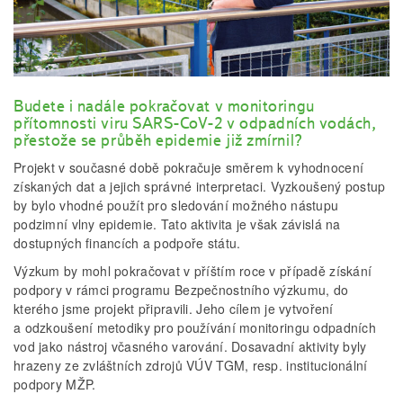
Budete i nadále pokračovat v monitoringu
přítomnosti viru SARS-CoV-2 v odpadních vodách,
přestože se průběh epidemie již zmírnil?
Projekt v současné době pokračuje směrem k vyhodnocení
získaných dat a jejich správné interpretaci. Vyzkoušený postup
by bylo vhodné použít pro sledování možného nástupu
podzimní vlny epidemie. Tato aktivita je však závislá na
dostupných financích a podpoře státu.
Výzkum by mohl pokračovat v příštím roce v případě získání
podpory v rámci programu Bezpečnostního výzkumu, do
kterého jsme projekt připravili. Jeho cílem je vytvoření
a odzkoušení metodiky pro používání monitoringu odpadních
vod jako nástroj včasného varování. Dosavadní aktivity byly
hrazeny ze zvláštních zdrojů VÚV TGM, resp. institucionální
podpory MŽP.