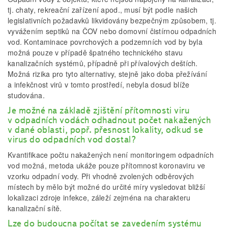
tj. chaty, rekreační zařízení apod., musí být podle našich
legislativních požadavků likvidovány bezpečným způsobem, tj.
vyvážením septiků na ČOV nebo domovní čistírnou odpadních
vod. Kontaminace povrchových a podzemních vod by byla
možná pouze v případě špatného technického stavu
kanalizačních systémů, případně při přívalových deštích.
Možná rizika pro tyto alternativy, stejně jako doba přežívání
a infekčnost virů v tomto prostředí, nebyla dosud blíže
studována.
Je možné na základě zjištění přítomnosti viru
v odpadních vodách odhadnout počet nakažených
v dané oblasti, popř. přesnost lokality, odkud se
virus do odpadních vod dostal?
Kvantifikace počtu nakažených není monitoringem odpadních
vod možná, metoda ukáže pouze přítomnost koronaviru ve
vzorku odpadní vody. Při vhodně zvolených odběrových
místech by mělo být možné do určité míry vysledovat bližší
lokalizaci zdroje infekce, záleží zejména na charakteru
kanalizační sítě.
Lze do budoucna počítat se zavedením systému