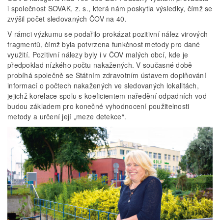
i společnost SOVAK, z. s., která nám poskytla výsledky, čímž se
zvýšil počet sledovaných ČOV na 40.
V rámci výzkumu se podařilo prokázat pozitivní nález virových
fragmentů, čímž byla potvrzena funkčnost metody pro dané
využití. Pozitivní nálezy byly i v ČOV malých obcí, kde je
předpoklad nízkého počtu nakažených. V současné době
probíhá společně se Státním zdravotním ústavem doplňování
informací o počtech nakažených ve sledovaných lokalitách,
jejichž korelace spolu s koeficientem naředění odpadních vod
budou základem pro konečné vyhodnocení použitelnosti
metody a určení její „meze detekce“.