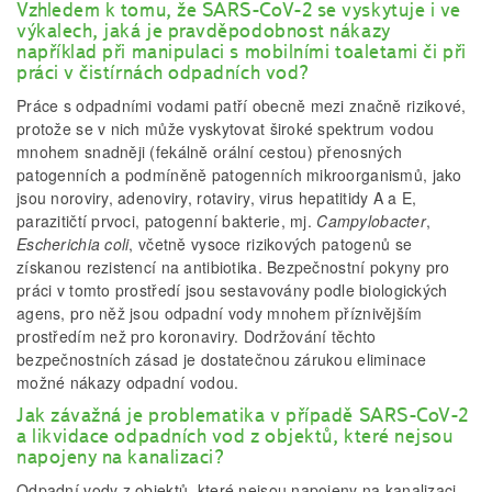
Vzhledem k tomu, že SARS-CoV-2 se vyskytuje i ve
výkalech, jaká je pravděpodobnost nákazy
například při manipulaci s mobilními toaletami či při
práci v čistírnách odpadních vod?
Práce s odpadními vodami patří obecně mezi značně rizikové,
protože se v nich může vyskytovat široké spektrum vodou
mnohem snadněji (fekálně orální cestou) přenosných
patogenních a podmíněně patogenních mikroorganismů, jako
jsou noroviry, adenoviry, rotaviry, virus hepatitidy A a E,
parazitičtí prvoci, patogenní bakterie, mj.
Campylobacter
,
Escherichia coli
, včetně vysoce rizikových patogenů se
získanou rezistencí na antibiotika. Bezpečnostní pokyny pro
práci v tomto prostředí jsou sestavovány podle biologických
agens, pro něž jsou odpadní vody mnohem příznivějším
prostředím než pro koronaviry. Dodržování těchto
bezpečnostních zásad je dostatečnou zárukou eliminace
možné nákazy odpadní vodou.
Jak závažná je problematika v případě SARS-CoV-2
a likvidace odpadních vod z objektů, které nejsou
napojeny na kanalizaci?
Odpadní vody z objektů, které nejsou napojeny na kanalizaci,