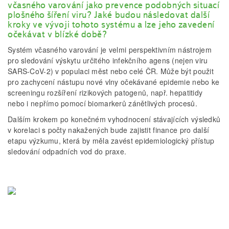
včasného varování jako prevence podobných situací
plošného šíření viru? Jaké budou následovat další
kroky ve vývoji tohoto systému a lze jeho zavedení
očekávat v blízké době?
Systém včasného varování je velmi perspektivním nástrojem
pro sledování výskytu určitého infekčního agens (nejen viru
SARS-CoV-2) v populaci měst nebo celé ČR. Může být použit
pro zachycení nástupu nové vlny očekávané epidemie nebo ke
screeningu rozšíření rizikových patogenů, např. hepatitidy
nebo i nepřímo pomocí biomarkerů zánětlivých procesů.
Dalším krokem po konečném vyhodnocení stávajících výsledků
v korelaci s počty nakažených bude zajistit finance pro další
etapu výzkumu, která by měla zavést epidemiologický přístup
sledování odpadních vod do praxe.