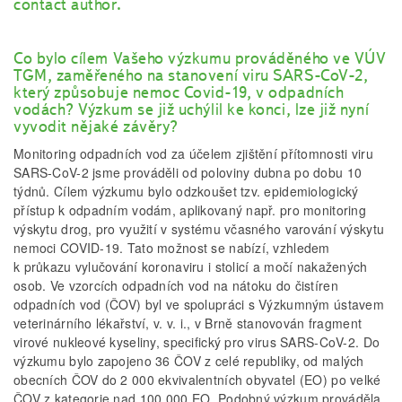
contact author.
Co bylo cílem Vašeho výzkumu prováděného ve VÚV
TGM, zaměřeného na stanovení viru SARS-CoV-2,
který způsobuje nemoc Covid-19, v odpadních
vodách? Výzkum se již uchýlil ke konci, lze již nyní
vyvodit nějaké závěry?
Monitoring odpadních vod za účelem zjištění přítomnosti viru
SARS-CoV-2 jsme prováděli od poloviny dubna po dobu 10
týdnů. Cílem výzkumu bylo odzkoušet tzv. epidemiologický
přístup k odpadním vodám, aplikovaný např. pro monitoring
výskytu drog, pro využití v systému včasného varování výskytu
nemoci COVID-19. Tato možnost se nabízí, vzhledem
k průkazu vylučování koronaviru i stolicí a močí nakažených
osob. Ve vzorcích odpadních vod na nátoku do čistíren
odpadních vod (ČOV) byl ve spolupráci s Výzkumným ústavem
veterinárního lékařství, v. v. i., v Brně stanovován fragment
virové nukleové kyseliny, specifický pro virus SARS-CoV-2. Do
výzkumu bylo zapojeno 36 ČOV z celé republiky, od malých
obecních ČOV do 2 000 ekvivalentních obyvatel (EO) po velké
ČOV z kategorie nad 100 000 EO. Podobný výzkum prováděla