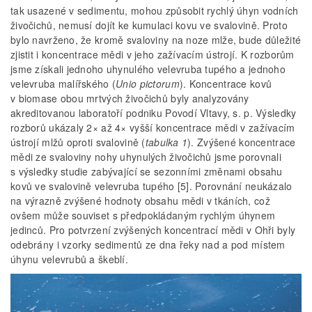
tak usazené v sedimentu, mohou způsobit rychlý úhyn vodních
živočichů, nemusí dojít ke kumulaci kovu ve svalovině. Proto
bylo navrženo, že kromě svaloviny na noze mlže, bude důležité
zjistit i koncentrace mědi v jeho zažívacím ústrojí. K rozborům
jsme získali jednoho uhynulého velevruba tupého a jednoho
velevruba malířského (
Unio pictorum
). Koncentrace kovů
v biomase obou mrtvých živočichů byly analyzovány
akreditovanou laboratoří podniku Povodí Vltavy, s. p. Výsledky
rozborů ukázaly 2× až 4× vyšší koncentrace mědi v zažívacím
ústrojí mlžů oproti svalovině (
tabulka 1
). Zvýšené koncentrace
mědi ze svaloviny nohy uhynulých živočichů jsme porovnali
s výsledky studie zabývající se sezonními změnami obsahu
kovů ve svalovině velevruba tupého [5]. Porovnání neukázalo
na výrazně zvýšené hodnoty obsahu mědi v tkáních, což
ovšem může souviset s předpokládaným rychlým úhynem
jedinců. Pro potvrzení zvýšených koncentrací mědi v Ohři byly
odebrány i vzorky sedimentů ze dna řeky nad a pod místem
úhynu velevrubů a škeblí.