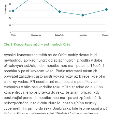
Obr. 3. Koncentrace mědi v sedimentech Ohře
Vysoké koncentrace mědi se do Ohře mohly dostat buď
nevhodnou aplikací fungicidů spláchnutých z rostlin v době
přívalových srážek, nebo neodbornou manipulací při ředění
postřiku v postřikovacím voze. Podle informací místních
obyvatel zajíždějí často postřikovací vozy až k řece, kde plní
cisterny vodou. Při neodborné manipulaci s postřikovací
technikou v blízkosti vodního toku může snadno dojít k úniku
koncentrovaného přípravku do řeky. Je znám případ, kdy
obsluhující personál neodbornou manipulací způsobil únik
nebezpečného insekticidu Nurelle, obsahujícího toxický
cypermethrin, přímo do řeky Doubravky, kde kromě osmi a půl
tisíce kriticky ohrožených raků říčních (
Astacus astacus
)