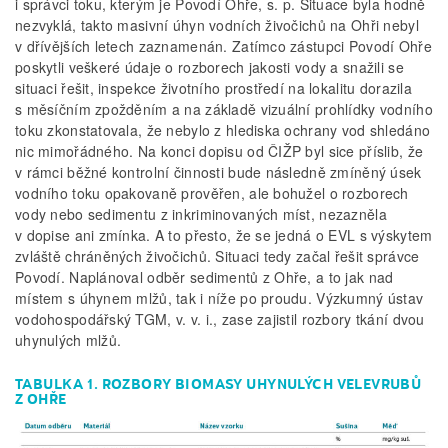
i správci toku, kterým je Povodí Ohře, s. p. Situace byla hodně
nezvyklá, takto masivní úhyn vodních živočichů na Ohři nebyl
v dřívějších letech zaznamenán. Zatímco zástupci Povodí Ohře
poskytli veškeré údaje o rozborech jakosti vody a snažili se
situaci řešit, inspekce životního prostředí na lokalitu dorazila
s měsíčním zpožděním a na základě vizuální prohlídky vodního
toku zkonstatovala, že nebylo z hlediska ochrany vod shledáno
nic mimořádného. Na konci dopisu od ČIŽP byl sice příslib, že
v rámci běžné kontrolní činnosti bude následně zmíněný úsek
vodního toku opakovaně prověřen, ale bohužel o rozborech
vody nebo sedimentu z inkriminovaných míst, nezazněla
v dopise ani zmínka. A to přesto, že se jedná o EVL s výskytem
zvláště chráněných živočichů. Situaci tedy začal řešit správce
Povodí. Naplánoval odběr sedimentů z Ohře, a to jak nad
místem s úhynem mlžů, tak i níže po proudu. Výzkumný ústav
vodohospodářský TGM, v. v. i., zase zajistil rozbory tkání dvou
uhynulých mlžů.
TABULKA 1. ROZBORY BIOMASY UHYNULÝCH VELEVRUBŮ
Z OHŘE