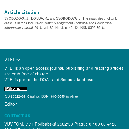
Article citation
SVOBODOVÁ, J., DOUDA, K., and SVOBODOVÁ, E. The mass death of Unio
crassus in the Ohře River.
Water Management Technical and Economical
Information Journal
, 2018, vol. 60, No. 3, p. 40–42. ISSN 0322-8916.
VTEI.cz
VTEI is an open access journal, publishing and reading articles
are both free of charge.
VTEI is part of the
DOAJ
and
Scopus
database.
ISSN 0322–8916 (print), ISSN 1805-6555 (on-line)
Editor
CONTACT US
VÚV TGM, v.v.i. Podbabská 2582/30 Prague 6 160 00 +420