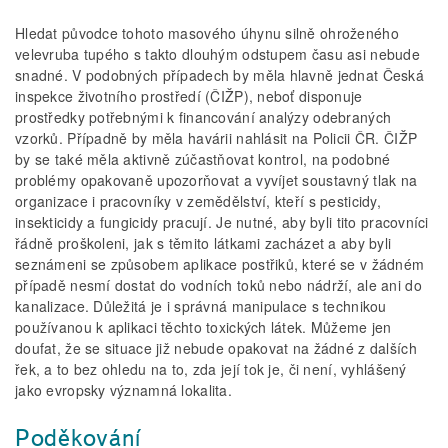
Hledat původce tohoto masového úhynu silně ohroženého
velevruba tupého s takto dlouhým odstupem času asi nebude
snadné. V podobných případech by měla hlavně jednat Česká
inspekce životního prostředí (ČIŽP), neboť disponuje
prostředky potřebnými k financování analýzy odebraných
vzorků. Případně by měla havárii nahlásit na Policii ČR. ČIŽP
by se také měla aktivně zúčastňovat kontrol, na podobné
problémy opakovaně upozorňovat a vyvíjet soustavný tlak na
organizace i pracovníky v zemědělství, kteří s pesticidy,
insekticidy a fungicidy pracují. Je nutné, aby byli tito pracovníci
řádně proškoleni, jak s těmito látkami zacházet a aby byli
seznámeni se způsobem aplikace postřiků, které se v žádném
případě nesmí dostat do vodních toků nebo nádrží, ale ani do
kanalizace. Důležitá je i správná manipulace s technikou
používanou k aplikaci těchto toxických látek. Můžeme jen
doufat, že se situace již nebude opakovat na žádné z dalších
řek, a to bez ohledu na to, zda její tok je, či není, vyhlášený
jako evropsky významná lokalita.
Poděkování