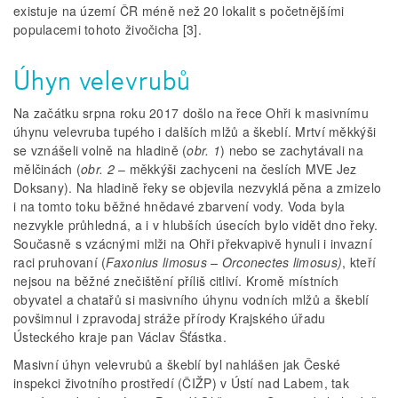
existuje na území ČR méně než 20 lokalit s početnějšími
populacemi tohoto živočicha [3].
Úhyn velevrubů
Na začátku srpna roku 2017 došlo na řece Ohři k masivnímu
úhynu velevruba tupého i dalších mlžů a škeblí. Mrtví měkkýši
se vznášeli volně na hladině (
obr.
1
) nebo se zachytávali na
mělčinách (
obr.
2
– měkkýši zachyceni na česlích MVE Jez
Doksany). Na hladině řeky se objevila nezvyklá pěna a zmizelo
i na tomto toku běžné hnědavé zbarvení vody. Voda byla
nezvykle průhledná, a i v hlubších úsecích bylo vidět dno řeky.
Současně s vzácnými mlži na Ohři překvapivě hynuli i invazní
raci pruhovaní (
Faxonius limosus – Orconectes limosus)
, kteří
nejsou na běžné znečištění příliš citliví. Kromě místních
obyvatel a chatařů si masivního úhynu vodních mlžů a škeblí
povšimnul i zpravodaj stráže přírody Krajského úřadu
Ústeckého kraje pan Václav Šťástka.
Masivní úhyn velevrubů a škeblí byl nahlášen jak České
inspekci životního prostředí (ČIŽP) v Ústí nad Labem, tak