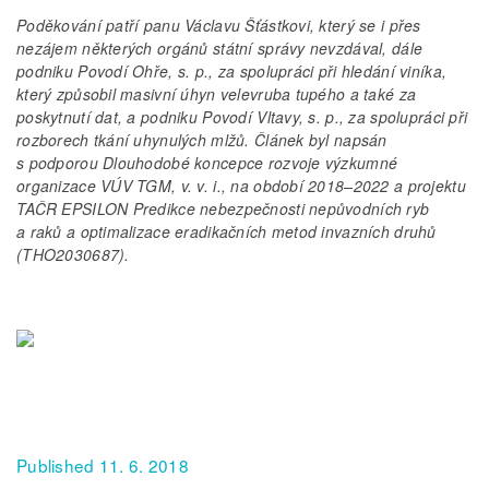
Poděkování patří panu Václavu Šťástkovi, který se i přes
nezájem některých orgánů státní správy nevzdával, dále
podniku Povodí Ohře, s. p., za spolupráci při hledání viníka,
který způsobil masivní úhyn velevruba tupého a také za
poskytnutí dat, a podniku Povodí Vltavy, s. p., za spolupráci při
rozborech tkání uhynulých mlžů. Článek byl napsán
s podporou Dlouhodobé koncepce rozvoje výzkumné
organizace VÚV TGM, v. v. i., na období 2018–2022 a projektu
TAČR EPSILON Predikce nebezpečnosti nepůvodních ryb
a raků a optimalizace eradikačních metod invazních druhů
(THO2030687).
Published 11. 6. 2018