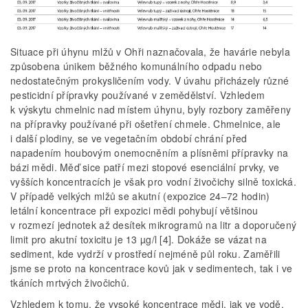
Situace při úhynu mlžů v Ohři naznačovala, že havárie nebyla
způsobena únikem běžného komunálního odpadu nebo
nedostatečným prokysličením vody. V úvahu přicházely různé
pesticidní přípravky používané v zemědělství. Vzhledem
k výskytu chmelnic nad místem úhynu, byly rozbory zaměřeny
na přípravky používané při ošetření chmele. Chmelnice, ale
i další plodiny, se ve vegetačním období chrání před
napadením houbovým onemocněním a plísněmi přípravky na
bázi mědi. Měď sice patří mezi stopové esenciální prvky, ve
vyšších koncentracích je však pro vodní živočichy silně toxická.
V případě velkých mlžů se akutní (expozice 24–72 hodin)
letální koncentrace při expozici mědi pohybují většinou
v rozmezí jednotek až desítek mikrogramů na litr a doporučený
limit pro akutní toxicitu je 13 µg/l [4]. Dokáže se vázat na
sediment, kde vydrží v prostředí nejméně půl roku. Zaměřili
jsme se proto na koncentrace kovů jak v sedimentech, tak i ve
tkáních mrtvých živočichů.
Vzhledem k tomu, že vysoké koncentrace mědi, jak ve vodě,