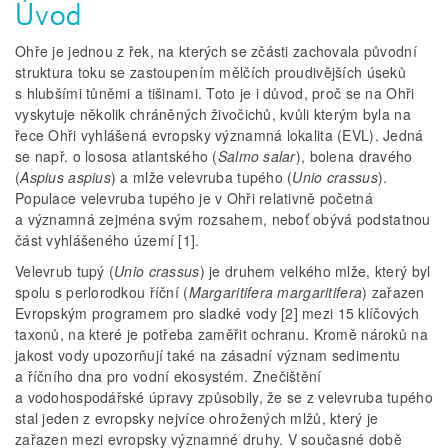
Úvod
Ohře je jednou z řek, na kterých se zčásti zachovala původní
struktura toku se zastoupením mělčích proudivějších úseků
s hlubšími tůněmi a tišinami. Toto je i důvod, proč se na Ohři
vyskytuje několik chráněných živočichů, kvůli kterým byla na
řece Ohři vyhlášená evropsky významná lokalita (EVL). Jedná
se např. o lososa atlantského (
Salmo salar
), bolena dravého
(
Aspius aspius
) a mlže velevruba tupého (
Unio crassus
).
Populace velevruba tupého je v Ohři relativně početná
a významná zejména svým rozsahem, neboť obývá podstatnou
část vyhlášeného území [1].
Velevrub tupý (
Unio crassus
) je druhem velkého mlže, který byl
spolu s perlorodkou říční (
Margaritifera margaritifera
) zařazen
Evropským programem pro sladké vody [2] mezi 15 klíčových
taxonů, na které je potřeba zaměřit ochranu. Kromě nároků na
jakost vody upozorňují také na zásadní význam sedimentu
a říčního dna pro vodní ekosystém. Znečištění
a vodohospodářské úpravy způsobily, že se z velevruba tupého
stal jeden z evropsky nejvíce ohrožených mlžů, který je
zařazen mezi evropsky významné druhy. V současné době