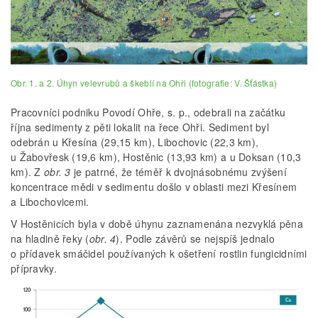
Obr. 1. a 2. Úhyn velevrubů a škeblí na Ohři (fotografie: V. Šťástka)
Pracovníci podniku Povodí Ohře, s. p., odebrali na začátku
října sedimenty z pěti lokalit na řece Ohři. Sediment byl
odebrán u Křesína (29,15 km), Libochovic (22,3 km),
u Žabovřesk (19,6 km), Hostěnic (13,93 km) a u Doksan (10,3
km). Z
obr. 3
je patrné, že téměř k dvojnásobnému zvýšení
koncentrace mědi v sedimentu došlo v oblasti mezi Křesínem
a Libochovicemi.
V Hostěnicích byla v době úhynu zaznamenána nezvyklá pěna
na hladině řeky (
obr. 4
). Podle závěrů se nejspíš jednalo
o přídavek smáčidel používaných k ošetření rostlin fungicidními
přípravky.