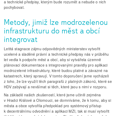
a technické předpisy, kterým bude rozumět a nebude o nich
pochybovat.
Metody, jimiž lze modrozelenou
infrastrukturu do měst a obcí
integrovat
Letitá stagnace zájmu odpovědných ministerstev vytvořit
ucelené a sladěné právní a technické předpisy nás v průběhu
let vedla k podpoře měst a obcí, aby si vytvářela územně
plánovací dokumentace s integrovanými pravidly pro aplikaci
modrozelené infrastruktury, které budou platné a závazné na
katastrech, který spravují. V tomto doporučení jsme vycházeli
z toho, že lze využít těch paragrafů z platných zákonů, které se
HDV zabývají a nevšímat si těch, které jsou s nimi v rozporu.
Na základě našich zkušeností, které jsme učinili zejména
v Hradci Králové a Olomouci, se domníváme, že k tomu, aby si
města a obce vytvořila předpoklad pro systémový přístup
k decentrálnímu odvodnění a aplikaci MZI, tak si musí vytvořit