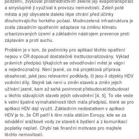
podzemí, zvyšovat prostřednictvím zeleně její evapotranspiraci
a smysluplně ji využívat k provozu nemovitostí. Zeleň poté
města a její obyvatele daleko lépe chrání před účinky
dlouhotrvajícího horkého počasí. Modrozelená infrastruktura je
zcela zásadním opatřením adaptace na změnu klimatu
urbanizovaných území a základním nástrojem prevence proti
záplavám a proti suchu.
Problém je v tom, že podmínky pro aplikaci těchto opatření
nejsou v ČR doposud dostatečně institucionalizovány. Výklad
právních předpisů týkajících se odvodňování měst je vágní
a nejednoznačný. Není jasné, co má projektová příprava
obsahovat, jaké jsou relevantní podklady, či jsou-li objekty HDV
vodními díly. Stejně tak není u změn staveb a změn jejich
užívání jasné, kam až sahá povinnost přebudovat/dobudovat
u těchto stávajících staveb jejich odvodnění [4, 5]. To vše vede
k velmi špatné vymahatelnosti těch mála předpisů, které se pro
aplikaci HDV dají využít. Základním nedostatkem v aplikaci
HDV je to, že ČR patří k těm mála státům Evropy, kde se za
odvádění srážkové vody ze staveb k bydlení a z komunikací
poplatky neplatí. Chybí tak finanční motivace pro majitele
těchto nemovitostí.