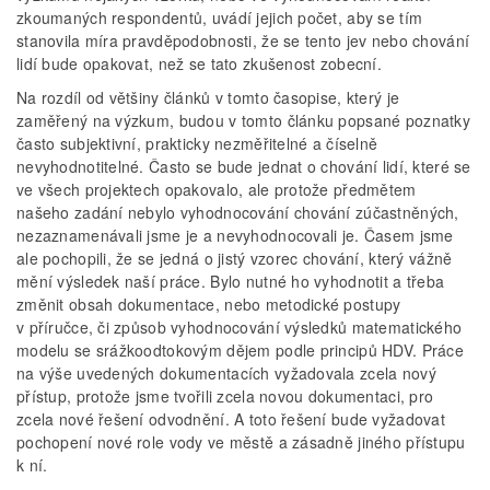
zkoumaných respondentů, uvádí jejich počet, aby se tím
stanovila míra pravděpodobnosti, že se tento jev nebo chování
lidí bude opakovat, než se tato zkušenost zobecní.
Na rozdíl od většiny článků v tomto časopise, který je
zaměřený na výzkum, budou v tomto článku popsané poznatky
často subjektivní, prakticky nezměřitelné a číselně
nevyhodnotitelné. Často se bude jednat o chování lidí, které se
ve všech projektech opakovalo, ale protože předmětem
našeho zadání nebylo vyhodnocování chování zúčastněných,
nezaznamenávali jsme je a nevyhodnocovali je. Časem jsme
ale pochopili, že se jedná o jistý vzorec chování, který vážně
mění výsledek naší práce. Bylo nutné ho vyhodnotit a třeba
změnit obsah dokumentace, nebo metodické postupy
v příručce, či způsob vyhodnocování výsledků matematického
modelu se srážkoodtokovým dějem podle principů HDV. Práce
na výše uvedených dokumentacích vyžadovala zcela nový
přístup, protože jsme tvořili zcela novou dokumentaci, pro
zcela nové řešení odvodnění. A toto řešení bude vyžadovat
pochopení nové role vody ve městě a zásadně jiného přístupu
k ní.