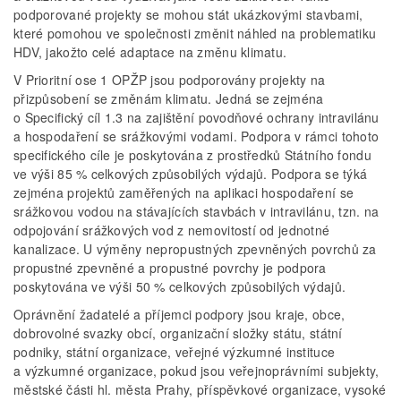
podporované projekty se mohou stát ukázkovými stavbami,
které pomohou ve společnosti změnit náhled na problematiku
HDV, jakožto celé adaptace na změnu klimatu.
V Prioritní ose 1 OPŽP jsou podporovány projekty na
přizpůsobení se změnám klimatu. Jedná se zejména
o Specifický cíl 1.3 na zajištění povodňové ochrany intravilánu
a hospodaření se srážkovými vodami. Podpora v rámci tohoto
specifického cíle je poskytována z prostředků Státního fondu
ve výši 85 % celkových způsobilých výdajů. Podpora se týká
zejména projektů zaměřených na aplikaci hospodaření se
srážkovou vodou na stávajících stavbách v intravilánu, tzn. na
odpojování srážkových vod z nemovitostí od jednotné
kanalizace. U výměny nepropustných zpevněných povrchů za
propustné zpevněné a propustné povrchy je podpora
poskytována ve výši 50 % celkových způsobilých výdajů.
Oprávnění žadatelé a příjemci podpory jsou kraje, obce,
dobrovolné svazky obcí, organizační složky státu, státní
podniky, státní organizace, veřejné výzkumné instituce
a výzkumné organizace, pokud jsou veřejnoprávními subjekty,
městské části hl. města Prahy, příspěvkové organizace, vysoké