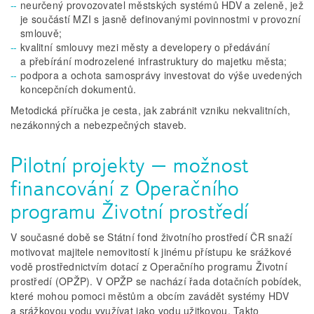
neurčený provozovatel městských systémů HDV a zeleně, jež
je součástí MZI s jasně definovanými povinnostmi v provozní
smlouvě;
kvalitní smlouvy mezi městy a developery o předávání
a přebírání modrozelené infrastruktury do majetku města;
podpora a ochota samosprávy investovat do výše uvedených
koncepčních dokumentů.
Metodická příručka je cesta, jak zabránit vzniku nekvalitních,
nezákonných a nebezpečných staveb.
Pilotní projekty – možnost
financování z Operačního
programu Životní prostředí
V současné době se Státní fond životního prostředí ČR snaží
motivovat majitele nemovitostí k jinému přístupu ke srážkové
vodě prostřednictvím dotací z Operačního programu Životní
prostředí (OPŽP). V OPŽP se nachází řada dotačních pobídek,
které mohou pomoci městům a obcím zavádět systémy HDV
a srážkovou vodu využívat jako vodu užitkovou. Takto