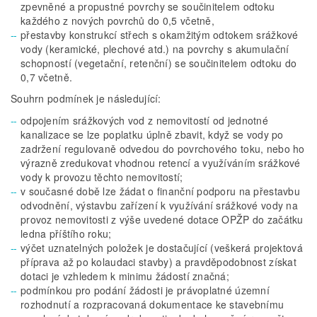
zpevněné a propustné povrchy se součinitelem odtoku
každého z nových povrchů do 0,5 včetně,
přestavby konstrukcí střech s okamžitým odtokem srážkové
vody (keramické, plechové atd.) na povrchy s akumulační
schopností (vegetační, retenční) se součinitelem odtoku do
0,7 včetně.
Souhrn podmínek je následující:
odpojením srážkových vod z nemovitostí od jednotné
kanalizace se lze poplatku úplně zbavit, když se vody po
zadržení regulovaně odvedou do povrchového toku, nebo ho
výrazně zredukovat vhodnou retencí a využíváním srážkové
vody k provozu těchto nemovitostí;
v současné době lze žádat o finanční podporu na přestavbu
odvodnění, výstavbu zařízení k využívání srážkové vody na
provoz nemovitosti z výše uvedené dotace OPŽP do začátku
ledna příštího roku;
výčet uznatelných položek je dostačující (veškerá projektová
příprava až po kolaudaci stavby) a pravděpodobnost získat
dotaci je vzhledem k minimu žádostí značná;
podmínkou pro podání žádosti je právoplatné územní
rozhodnutí a rozpracovaná dokumentace ke stavebnímu