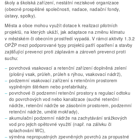
školy a školská zařízení, nestátní neziskové organizace
(obecně prospěšné společnosti, nadace, nadační fondy,
ústavy, spolky).
Města a obce mohou využít dotace k realizaci pilotních
projektů, na kterých ukáží, jak adaptace na změnu klimatu
v městském či obecním prostředí vypadá. V rámci aktivity 1.3.2
OPŽP mezi podporované typy projektů patří opatření a stavby
zajišťující prevenci proti záplavám a zároveň prevenci proti
suchu:
povrchová vsakovací a retenční zařízení doplněná zelení
(plošný vsak, průleh, průleh s rýhou, vsakovací nádrž),
podzemní vsakovací zařízení s retenčním prostorem
vyplněným štěrkem nebo prefabrikáty,
povrchové či podzemní retenční prostory s regulací odtoku
do povrchových vod nebo kanalizace (suché retenční
nádrže, retenční nádrže se zásobním prostorem, podzemní
retenční nádrže, umělé mokřady),
akumulační podzemní nádrže na zachytávání srážkových
vod pro jejich opětovné využití (např. na zálivku či
splachování WC),
výměna nepropustných zpevněných povrchů za propustné