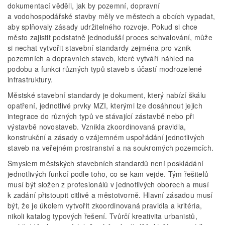
dokumentací věděli, jak by pozemní, dopravní
a vodohospodářské stavby měly ve městech a obcích vypadat,
aby splňovaly zásady udržitelného rozvoje. Pokud si chce
město zajistit podstatně jednodušší proces schvalování, může
si nechat vytvořit stavební standardy zejména pro vznik
pozemních a dopravních staveb, které vytváří náhled na
podobu a funkci různých typů staveb s účastí modrozelené
infrastruktury.
Městské stavební standardy je dokument, který nabízí škálu
opatření, jednotlivé prvky MZI, kterými lze dosáhnout jejich
integrace do různých typů ve stávající zástavbě nebo při
výstavbě novostaveb. Vznikla zkoordinovaná pravidla,
konstrukční a zásady o vzájemném uspořádání jednotlivých
staveb na veřejném prostranství a na soukromých pozemcích.
Smyslem městských stavebních standardů není poskládání
jednotlivých funkcí podle toho, co se kam vejde. Tým řešitelů
musí být složen z profesionálů v jednotlivých oborech a musí
k zadání přistoupit citlivě a městotvorně. Hlavní zásadou musí
být, že je úkolem vytvořit zkoordinovaná pravidla a kritéria,
nikoli katalog typových řešení. Tvůrčí kreativita urbanistů,