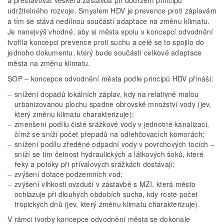
udržitelného rozvoje. Smyslem HDV je prevence proti záplavám
a tím se stává nedílnou součástí adaptace na změnu klimatu.
Je nanejvýš vhodné, aby si města spolu s koncepcí odvodnění
tvořila koncepci prevence proti suchu a celé se to spojilo do
jednoho dokumentu, který bude součástí celkové adaptace
města na změnu klimatu.
SOP – koncepce odvodnění města podle principů HDV přináší:
snížení dopadů lokálních záplav, kdy na relativně malou
urbanizovanou plochu spadne obrovské množství vody (jev,
který změnu klimatu charakterizuje);
zmenšení podílu čisté srážkové vody v jednotné kanalizaci,
čímž se sníží počet přepadů na odlehčovacích komorách;
snížení podílu zředěné odpadní vody v povrchových tocích –
sníží se tím četnost hydraulických a látkových šoků, které
řeky a potoky při přívalových srážkách dostávají;
zvýšení dotace podzemních vod;
zvýšení vlhkosti ovzduší v zástavbě s MZI, která město
ochlazuje při dlouhých obdobích sucha, kdy roste počet
tropických dnů (jev, který změnu klimatu charakterizuje).
V rámci tvorby koncepce odvodnění města se dokonale