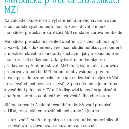
Metodická příručka pro aplikaci
MZI
Na základě zkušeností s vytvářením a projednáváním dvou
studií odtokových poměrů musím konstatovat, že bez
metodické příručky pro aplikaci MZI se státní správa neobejde.
Metodická příručka je přehled opatření, procesních postupů
a vazeb, jak s dokumenty jako jsou studie odtokových poměrů
a městské stavební standardy zacházet, jakým způsobem ve
městě zajistit smluvními vztahy kvalitní podmínky pro
předávání a přebírání staveb MZI do užívání města, pravidla
pro provoz a údržbu MZI, nebo to, aby vstupem prvního
developera do území celá koncepce odvodnění nějaké větší
rozvojové oblast nevzala za své. Z pohledu měst je potřeba
k zavádění principů HDV mít k dispozici taková organizační
opatření, která jsou převážně neinvestičního charakteru.
Státní správa je často při vymáhání dodržování předpisů
o HDV, resp. MZI ve složité situaci, protože jí brání:
efektivnější vnitřní organizace, procedurální nedostatky při
schvalování, povolování a kolaudování staveb;