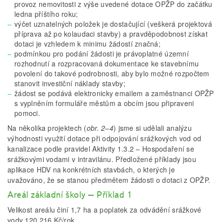
provoz nemovitosti z výše uvedené dotace OPŽP do začátku
ledna příštího roku;
výčet uznatelných položek je dostačující (veškerá projektová
příprava až po kolaudaci stavby) a pravděpodobnost získat
dotaci je vzhledem k minimu žádostí značná;
podmínkou pro podání žádosti je právoplatné územní
rozhodnutí a rozpracovaná dokumentace ke stavebnímu
povolení do takové podrobnosti, aby bylo možné rozpočtem
stanovit investiční náklady stavby;
žádost se podává elektronicky emailem a zaměstnanci OPŽP
s vyplněním formuláře městům a obcím jsou připraveni
pomoci.
Na několika projektech (
obr. 2–4
) jsme si udělali analýzu
výhodnosti využití dotace při odpojování srážkových vod od
kanalizace podle pravidel Aktivity 1.3.2 – Hospodaření se
srážkovými vodami v intravilánu. Předložené příklady jsou
aplikace HDV na konkrétních stavbách, o kterých je
uvažováno, že se stanou předmětem žádosti o dotaci z OPŽP.
Areál základní školy – Příklad 1
Velikost areálu činí 1,7 ha a poplatek za odvádění srážkové
vody 120 216 Kč/rok.