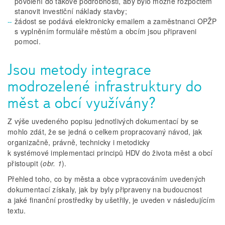
povolení do takové podrobnosti, aby bylo možné rozpočtem
stanovit investiční náklady stavby;
žádost se podává elektronicky emailem a zaměstnanci OPŽP
s vyplněním formuláře městům a obcím jsou připraveni
pomoci.
Jsou metody integrace
modrozelené infrastruktury do
měst a obcí využívány?
Z výše uvedeného popisu jednotlivých dokumentací by se
mohlo zdát, že se jedná o celkem propracovaný návod, jak
organizačně, právně, technicky i metodicky
k systémové implementaci principů HDV do života měst a obcí
přistoupit (
obr. 1
).
Přehled toho, co by města a obce vypracováním uvedených
dokumentací získaly, jak by byly připraveny na budoucnost
a jaké finanční prostředky by ušetřily, je uveden v následujícím
textu.