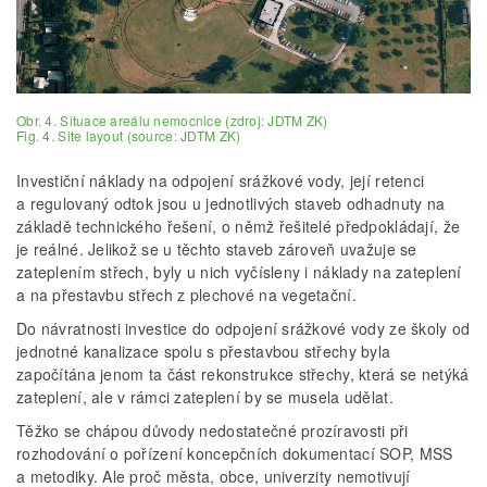
Obr. 4. Situace areálu nemocnice (zdroj: JDTM ZK)
Fig. 4. Site layout (source: JDTM ZK)
Investiční náklady na odpojení srážkové vody, její retenci
a regulovaný odtok jsou u jednotlivých staveb odhadnuty na
základě technického řešení, o němž řešitelé předpokládají, že
je reálné. Jelikož se u těchto staveb zároveň uvažuje se
zateplením střech, byly u nich vyčísleny i náklady na zateplení
a na přestavbu střech z plechové na vegetační.
Do návratnosti investice do odpojení srážkové vody ze školy od
jednotné kanalizace spolu s přestavbou střechy byla
započítána jenom ta část rekonstrukce střechy, která se netýká
zateplení, ale v rámci zateplení by se musela udělat.
Těžko se chápou důvody nedostatečné prozíravosti při
rozhodování o pořízení koncepčních dokumentací SOP, MSS
a metodiky. Ale proč města, obce, univerzity nemotivují