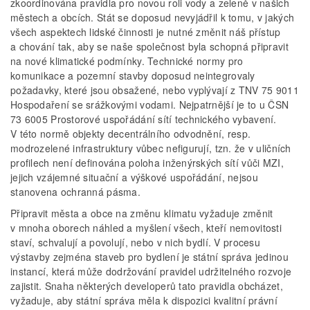
zkoordinována pravidla pro novou roli vody a zeleně v našich
městech a obcích. Stát se doposud nevyjádřil k tomu, v jakých
všech aspektech lidské činnosti je nutné změnit náš přístup
a chování tak, aby se naše společnost byla schopná připravit
na nové klimatické podmínky. Technické normy pro
komunikace a pozemní stavby doposud neintegrovaly
požadavky, které jsou obsažené, nebo vyplývají z TNV 75 9011
Hospodaření se srážkovými vodami. Nejpatrnější je to u ČSN
73 6005 Prostorové uspořádání sítí technického vybavení.
V této normě objekty decentrálního odvodnění, resp.
modrozelené infrastruktury vůbec nefigurují, tzn. že v uličních
profilech není definována poloha inženýrských sítí vůči MZI,
jejich vzájemné situační a výškové uspořádání, nejsou
stanovena ochranná pásma.
Připravit města a obce na změnu klimatu vyžaduje změnit
v mnoha oborech náhled a myšlení všech, kteří nemovitosti
staví, schvalují a povolují, nebo v nich bydlí. V procesu
výstavby zejména staveb pro bydlení je státní správa jedinou
instancí, která může dodržování pravidel udržitelného rozvoje
zajistit. Snaha některých developerů tato pravidla obcházet,
vyžaduje, aby státní správa měla k dispozici kvalitní právní