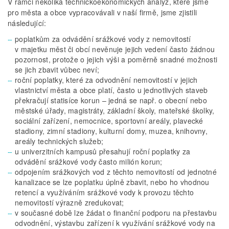
V rámci několika technickoekonomických analýz, které jsme
pro města a obce vypracovávali v naší firmě, jsme zjistili
následující:
poplatkům za odvádění srážkové vody z nemovitostí
v majetku měst či obcí nevěnuje jejich vedení často žádnou
pozornost, protože o jejich výši a poměrně snadné možnosti
se jich zbavit vůbec neví;
roční poplatky, které za odvodnění nemovitostí v jejich
vlastnictví města a obce platí, často u jednotlivých staveb
překračují statisíce korun – jedná se např. o obecní nebo
městské úřady, magistráty, základní školy, mateřské školky,
sociální zařízení, nemocnice, sportovní areály, plavecké
stadiony, zimní stadiony, kulturní domy, muzea, knihovny,
areály technických služeb;
u univerzitních kampusů přesahují roční poplatky za
odvádění srážkové vody často milión korun;
odpojením srážkových vod z těchto nemovitostí od jednotné
kanalizace se lze poplatku úplně zbavit, nebo ho vhodnou
retencí a využíváním srážkové vody k provozu těchto
nemovitostí výrazně zredukovat;
v současné době lze žádat o finanční podporu na přestavbu
odvodnění, výstavbu zařízení k využívání srážkové vody na