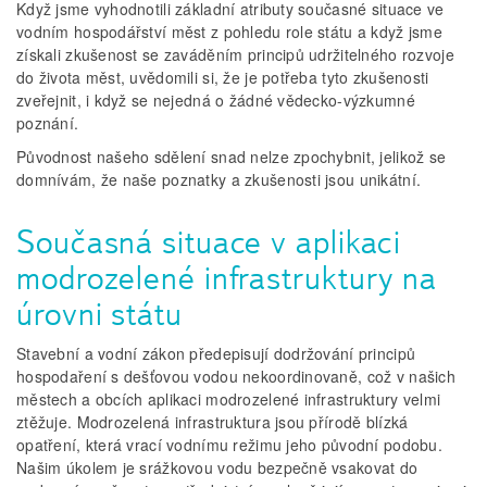
Když jsme vyhodnotili základní atributy současné situace ve
vodním hospodářství měst z pohledu role státu a když jsme
získali zkušenost se zaváděním principů udržitelného rozvoje
do života měst, uvědomili si, že je potřeba tyto zkušenosti
zveřejnit, i když se nejedná o žádné vědecko-výzkumné
poznání.
Původnost našeho sdělení snad nelze zpochybnit, jelikož se
domnívám, že naše poznatky a zkušenosti jsou unikátní.
Současná situace v aplikaci
modrozelené infrastruktury na
úrovni státu
Stavební a vodní zákon předepisují dodržování principů
hospodaření s dešťovou vodou nekoordinovaně, což v našich
městech a obcích aplikaci modrozelené infrastruktury velmi
ztěžuje. Modrozelená infrastruktura jsou přírodě blízká
opatření, která vrací vodnímu režimu jeho původní podobu.
Našim úkolem je srážkovou vodu bezpečně vsakovat do