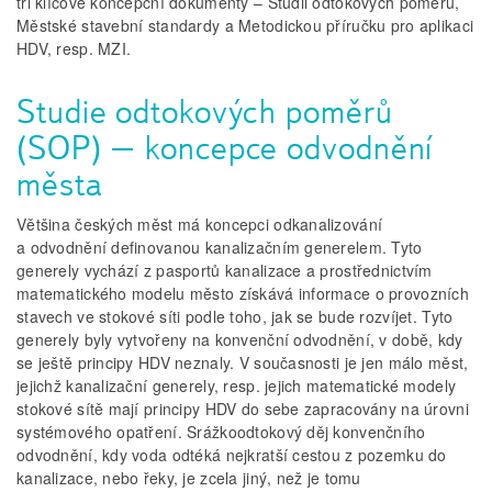
tři klíčové koncepční dokumenty – Studii odtokových poměrů,
Městské stavební standardy a Metodickou příručku pro aplikaci
HDV, resp. MZI.
Studie odtokových poměrů
(SOP) – koncepce odvodnění
města
Většina českých měst má koncepci odkanalizování
a odvodnění definovanou kanalizačním generelem. Tyto
generely vychází z pasportů kanalizace a prostřednictvím
matematického modelu město získává informace o provozních
stavech ve stokové síti podle toho, jak se bude rozvíjet. Tyto
generely byly vytvořeny na konvenční odvodnění, v době, kdy
se ještě principy HDV neznaly. V současnosti je jen málo měst,
jejichž kanalizační generely, resp. jejich matematické modely
stokové sítě mají principy HDV do sebe zapracovány na úrovni
systémového opatření. Srážkoodtokový děj konvenčního
odvodnění, kdy voda odtéká nejkratší cestou z pozemku do
kanalizace, nebo řeky, je zcela jiný, než je tomu