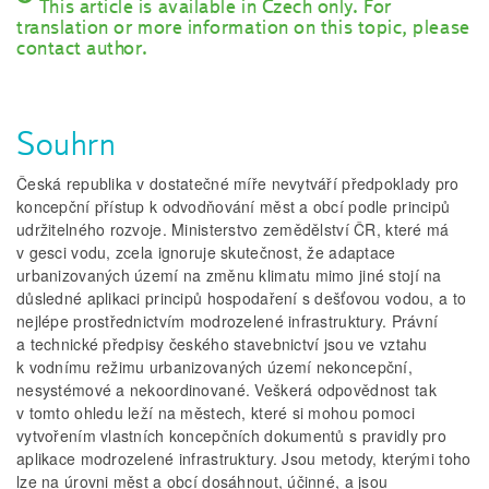
This article is available in Czech only. For
translation or more information on this topic, please
contact author.
Souhrn
Česká republika v dostatečné míře nevytváří předpoklady pro
koncepční přístup k odvodňování měst a obcí podle principů
udržitelného rozvoje. Ministerstvo zemědělství ČR, které má
v gesci vodu, zcela ignoruje skutečnost, že adaptace
urbanizovaných území na změnu klimatu mimo jiné stojí na
důsledné aplikaci principů hospodaření s dešťovou vodou, a to
nejlépe prostřednictvím modrozelené infrastruktury. Právní
a technické předpisy českého stavebnictví jsou ve vztahu
k vodnímu režimu urbanizovaných území nekoncepční,
nesystémové a nekoordinované. Veškerá odpovědnost tak
v tomto ohledu leží na městech, které si mohou pomoci
vytvořením vlastních koncepčních dokumentů s pravidly pro
aplikace modrozelené infrastruktury. Jsou metody, kterými toho
lze na úrovni měst a obcí dosáhnout, účinné, a jsou