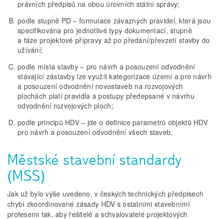
právních předpisů na obou úrovních státní správy;
podle stupně PD – formulace závazných pravidel, která jsou
specifikována pro jednotlivé typy dokumentací, stupně
a fáze projektové přípravy až po předání/převzetí stavby do
užívání;
podle místa stavby – pro návrh a posouzení odvodnění
stávající zástavby lze využít kategorizace území a pro návrh
a posouzení odvodnění novostaveb na rozvojových
plochách platí pravidla a postupy předepsané v návrhu
odvodnění rozvojových ploch;
podle principů HDV – jde o definice parametrů objektů HDV
pro návrh a posouzení odvodnění všech staveb.
Městské stavební standardy
(MSS)
Jak už bylo výše uvedeno, v českých technických předpisech
chybí zkoordinované zásady HDV s ostatními stavebními
profesemi tak, aby řešitelé a schvalovatelé projektových