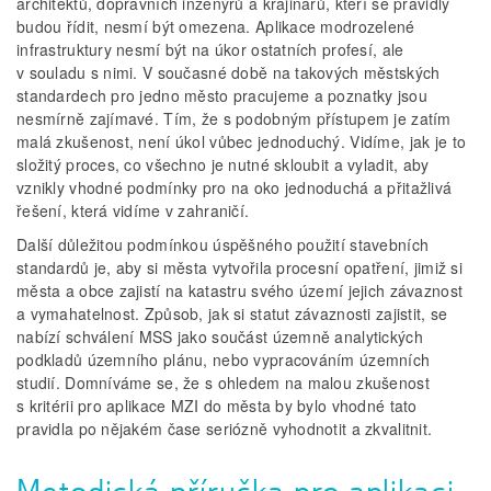
architektů, dopravních inženýrů a krajinářů, kteří se pravidly
budou řídit, nesmí být omezena. Aplikace modrozelené
infrastruktury nesmí být na úkor ostatních profesí, ale
v souladu s nimi. V současné době na takových městských
standardech pro jedno město pracujeme a poznatky jsou
nesmírně zajímavé. Tím, že s podobným přístupem je zatím
malá zkušenost, není úkol vůbec jednoduchý. Vidíme, jak je to
složitý proces, co všechno je nutné skloubit a vyladit, aby
vznikly vhodné podmínky pro na oko jednoduchá a přitažlivá
řešení, která vidíme v zahraničí.
Další důležitou podmínkou úspěšného použití stavebních
standardů je, aby si města vytvořila procesní opatření, jimiž si
města a obce zajistí na katastru svého území jejich závaznost
a vymahatelnost. Způsob, jak si statut závaznosti zajistit, se
nabízí schválení MSS jako součást územně analytických
podkladů územního plánu, nebo vypracováním územních
studií. Domníváme se, že s ohledem na malou zkušenost
s kritérii pro aplikace MZI do města by bylo vhodné tato
pravidla po nějakém čase seriózně vyhodnotit a zkvalitnit.