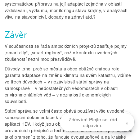
systematickou přípravu na její adaptaci zejména v oblasti
vzdělávání, výzkumu, monitoringu stavu krajiny, v analýzách
vlivu na stavebnictví, dopady na zdraví atd.?
Závěr
V současnosti se řada ambiciózních projektů zasíťuje pojmy
„smart city“, „smart regiony“, což v kontextu uvedených
zkušeností nezní moc přesvědčivě.
Důvody toho, proč se města a obce obtížně chápou role
garanta adaptace na změnu klimatu na svém katastru, vidíme
ve třech důvodech – v nezávislosti státní správy na
samosprávě – v nedostatečných vědomostech v oblasti
environmentálních věd – v neznalosti ekonomických
souvislostí.
Státní správa se velmi často obává používat výše uvedené
koncepční dokumentace k vymáhání dodržování zásad pro
Zdravím! Ptejte se, rád
×
aplikaci HDV, i když jsou obrazem platných zákonů a jejich
odpovím.
prováděcích předpisů a technických norem. Navíc její nejistota
také pramení z toho, že funguje dvoustupňově a na krajské