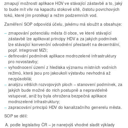
zmapují možnosti aplikace HDV ve stávající zástavbě a to, jaký
to bude mít vliv na kapacitu stokové sítě, čistotu povrchových
toků, které jím protékají a režim podzemních vod.
Zaměření SOP odpovídá účelu, jakému má sloužit a obsahuje:
zmapování potenciálu města či obce, ve které stávající
zástavbě lze aplikovat principy HDV a za jakých podmínek
lze stávající konvenční odvodnění přestavět na decentrální,
popř. integrovat MZI;
definování podmínek aplikace modrozelené infrastruktury
pro novostavby;
vyhodnocení území z hlediska významu místních vodních
režimů, která jsou pro jakoukoli výstavbu nevhodná až
nezpůsobilá;
analýzu větších rozvojových ploch – stanovení podmínek, za
jakých bude možné do nich postupně a nepravidelně
vstupovat, aniž by byla ohrožena bezpečná aplikace
modrozelené infrastruktury;
zapracování principů HDV do kanalizačního generelu města.
SOP se dělí:
podle legislativy ČR – je nanejvýš vhodné sladit výklady