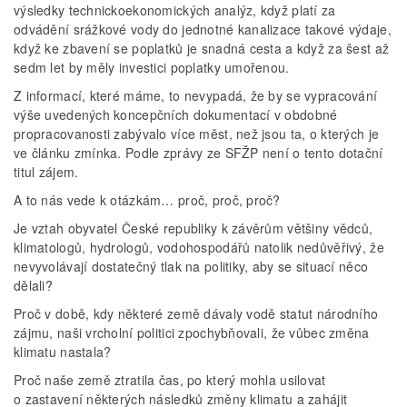
výsledky technickoekonomických analýz, když platí za
odvádění srážkové vody do jednotné kanalizace takové výdaje,
když ke zbavení se poplatků je snadná cesta a když za šest až
sedm let by měly investici poplatky umořenou.
Z informací, které máme, to nevypadá, že by se vypracování
výše uvedených koncepčních dokumentací v obdobné
propracovanosti zabývalo více měst, než jsou ta, o kterých je
ve článku zmínka. Podle zprávy ze SFŽP není o tento dotační
titul zájem.
A to nás vede k otázkám… proč, proč, proč?
Je vztah obyvatel České republiky k závěrům většiny vědců,
klimatologů, hydrologů, vodohospodářů natolik nedůvěřivý, že
nevyvolávají dostatečný tlak na politiky, aby se situací něco
dělali?
Proč v době, kdy některé země dávaly vodě statut národního
zájmu, naši vrcholní politici zpochybňovali, že vůbec změna
klimatu nastala?
Proč naše země ztratila čas, po který mohla usilovat
o zastavení některých následků změny klimatu a zahájit