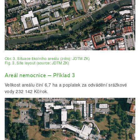
Obr. 3. Situace školního areálu (zdroj: JDTM ZK)
Fig. 3. Site layout (source: JDTM ZK)
Areál nemocnice – Příklad 3
Velikost areálu činí 6,7 ha a poplatek za odvádění srážkové
vody 232 142 Kč/rok.