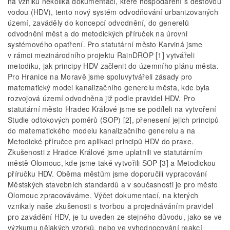
na vzniku několika dokumentací, které hospodaření s dešťovou
vodou (HDV), tento nový systém odvodňování urbanizovaných
území, zaváděly do koncepcí odvodnění, do generelů
odvodnění měst a do metodických příruček na úrovni
systémového opatření. Pro statutární město Karviná jsme
v rámci mezinárodního projektu RainDROP [1] vytvářeli
metodiku, jak principy HDV začlenit do územního plánu města.
Pro Hranice na Moravě jsme spoluvytvářeli zásady pro
matematický model kanalizačního generelu města, kde byla
rozvojová území odvodněna již podle pravidel HDV. Pro
statutární město Hradec Králové jsme se podíleli na vytvoření
Studie odtokových poměrů (SOP) [2], přenesení jejich principů
do matematického modelu kanalizačního generelu a na
Metodické příručce pro aplikaci principů HDV do praxe.
Zkušenosti z Hradce Králové jsme uplatnili ve statutárním
městě Olomouc, kde jsme také vytvořili SOP [3] a Metodickou
příručku HDV. Oběma městům jsme doporučili vypracování
Městských stavebních standardů a v současnosti je pro město
Olomouc zpracováváme. Výčet dokumentací, na kterých
vznikaly naše zkušenosti s tvorbou a projednáváním pravidel
pro zavádění HDV, je tu uveden ze stejného důvodu, jako se ve
výzkumu nějakých vzorků, nebo ve vyhodnocování reakcí