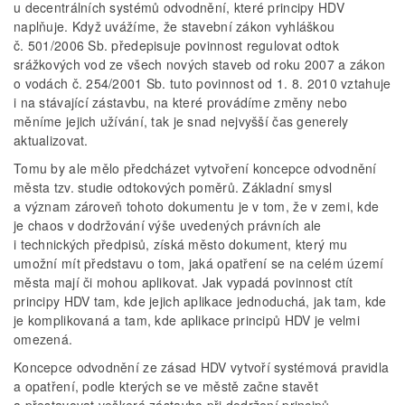
u decentrálních systémů odvodnění, které principy HDV
naplňuje. Když uvážíme, že stavební zákon vyhláškou
č. 501/2006 Sb. předepisuje povinnost regulovat odtok
srážkových vod ze všech nových staveb od roku 2007 a zákon
o vodách č. 254/2001 Sb. tuto povinnost od 1. 8. 2010 vztahuje
i na stávající zástavbu, na které provádíme změny nebo
měníme jejich užívání, tak je snad nejvyšší čas generely
aktualizovat.
Tomu by ale mělo předcházet vytvoření koncepce odvodnění
města tzv. studie odtokových poměrů. Základní smysl
a význam zároveň tohoto dokumentu je v tom, že v zemi, kde
je chaos v dodržování výše uvedených právních ale
i technických předpisů, získá město dokument, který mu
umožní mít představu o tom, jaká opatření se na celém území
města mají či mohou aplikovat. Jak vypadá povinnost ctít
principy HDV tam, kde jejich aplikace jednoduchá, jak tam, kde
je komplikovaná a tam, kde aplikace principů HDV je velmi
omezená.
Koncepce odvodnění ze zásad HDV vytvoří systémová pravidla
a opatření, podle kterých se ve městě začne stavět
a přestavovat veškerá zástavba při dodržení principů