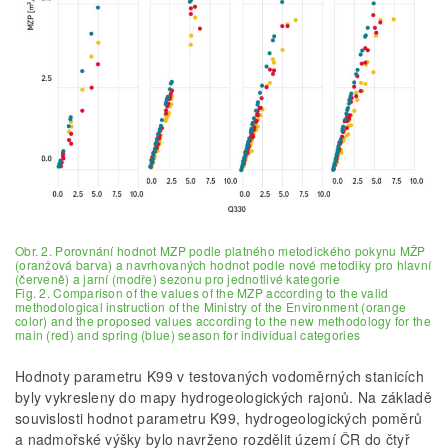
Obr. 2. Porovnání hodnot MZP podle platného metodického pokynu MŽP
(oranžová barva) a navrhovaných hodnot podle nové metodiky pro hlavní
(červeně) a jarní (modře) sezonu pro jednotlivé kategorie
Fig. 2. Comparison of the values of the MZP according to the valid
methodological instruction of the Ministry of the Environment (orange
color) and the proposed values according to the new methodology for the
main (red) and spring (blue) season for individual categories
Hodnoty parametru K99 v testovaných vodoměrných stanicích
byly vykresleny do mapy hydrogeologických rajonů. Na základě
souvislosti hodnot parametru K99, hydrogeologických poměrů
a nadmořské výšky bylo navrženo rozdělit území ČR do čtyř