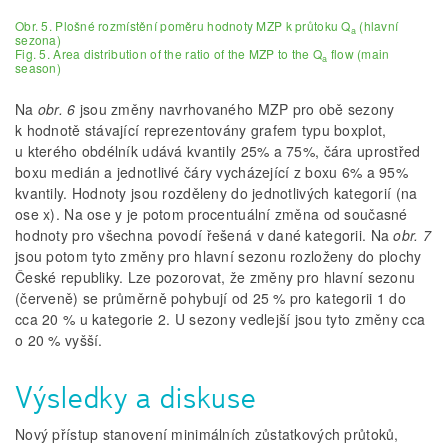
Obr. 5. Plošné rozmístění poměru hodnoty MZP k průtoku Q
(hlavní
a
sezona)
Fig. 5. Area distribution of the ratio of the MZP to the Q
flow (main
a
season)
Na
obr. 6
jsou změny navrhovaného MZP pro obě sezony
k hodnotě stávající reprezentovány grafem typu boxplot,
u kterého obdélník udává kvantily 25% a 75%, čára uprostřed
boxu medián a jednotlivé čáry vycházející z boxu 6% a 95%
kvantily. Hodnoty jsou rozděleny do jednotlivých kategorií (na
ose x). Na ose y je potom procentuální změna od současné
hodnoty pro všechna povodí řešená v dané kategorii. Na
obr. 7
jsou potom tyto změny pro hlavní sezonu rozloženy do plochy
České republiky. Lze pozorovat, že změny pro hlavní sezonu
(červeně) se průměrně pohybují od 25 % pro kategorii 1 do
cca 20 % u kategorie 2. U sezony vedlejší jsou tyto změny cca
o 20 % vyšší.
Výsledky a diskuse
Nový přístup stanovení minimálních zůstatkových průtoků,