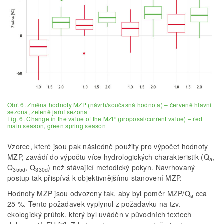
Obr. 6. Změna hodnoty MZP (návrh/současná hodnota) – červeně hlavní
sezona, zeleně jarní sezona
Fig. 6. Change in the value of the MZP (proposal/current value) – red
main season, green spring season
Vzorce, které jsou pak následně použity pro výpočet hodnoty
MZP, zavádí do výpočtu více hydrologických charakteristik (Q
,
a
Q
, Q
) než stávající metodický pokyn. Navrhovaný
355d
330d
postup tak přispívá k objektivnějšímu stanovení MZP.
Hodnoty MZP jsou odvozeny tak, aby byl poměr MZP/Q
cca
a
25 %. Tento požadavek vyplynul z požadavku na tzv.
ekologický průtok, který byl uváděn v původních textech