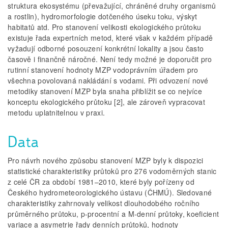
struktura ekosystému (převažující, chráněné druhy organismů
a rostlin), hydromorfologie dotčeného úseku toku, výskyt
habitatů atd. Pro stanovení velikosti ekologického průtoku
existuje řada expertních metod, které však v každém případě
vyžadují odborné posouzení konkrétní lokality a jsou často
časově i finančně náročné. Není tedy možné je doporučit pro
rutinní stanovení hodnoty MZP vodoprávním úřadem pro
všechna povolovaná nakládání s vodami. Při odvození nové
metodiky stanovení MZP byla snaha přiblížit se co nejvíce
konceptu ekologického průtoku [2], ale zároveň vypracovat
metodu uplatnitelnou v praxi.
Data
Pro návrh nového způsobu stanovení MZP byly k dispozici
statistické charakteristiky průtoků pro 276 vodoměrných stanic
z celé ČR za období 1981–2010, které byly pořízeny od
Českého hydrometeorologického ústavu (ČHMÚ). Sledované
charakteristiky zahrnovaly velikost dlouhodobého ročního
průměrného průtoku, p-procentní a M-denní průtoky, koeficient
variace a asymetrie řady denních průtoků, hodnoty