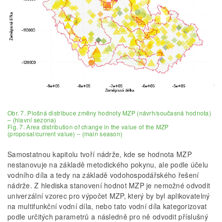
Obr. 7. Plošná distribuce změny hodnoty MZP (návrh/současná hodnota)
– (hlavní sezona)
Fig. 7. Area distribution of change in the value of the MZP
(proposal/current value) – (main season)
Samostatnou kapitolu tvoří nádrže, kde se hodnota MZP
nestanovuje na základě metodického pokynu, ale podle účelu
vodního díla a tedy na základě vodohospodářského řešení
nádrže. Z hlediska stanovení hodnot MZP je nemožné odvodit
univerzální vzorec pro výpočet MZP, který by byl aplikovatelný
na multifunkční vodní díla, nebo tato vodní díla kategorizovat
podle určitých parametrů a následně pro ně odvodit příslušný