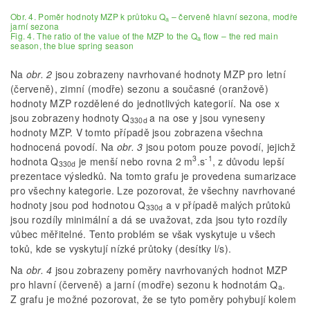
Obr. 4. Poměr hodnoty MZP k průtoku Q
– červeně hlavní sezona, modře
a
jarní sezona
Fig. 4. The ratio of the value of the MZP to the Q
flow – the red main
a
season, the blue spring season
Na
obr. 2
jsou zobrazeny navrhované hodnoty MZP pro letní
(červeně), zimní (modře) sezonu a současné (oranžově)
hodnoty MZP rozdělené do jednotlivých kategorií. Na ose x
jsou zobrazeny hodnoty Q
a na ose y jsou vyneseny
330d
hodnoty MZP. V tomto případě jsou zobrazena všechna
hodnocená povodí. Na
obr.
3
jsou potom pouze povodí, jejichž
3
-1
hodnota Q
je menší nebo rovna 2 m
.s
, z důvodu lepší
330d
prezentace výsledků. Na tomto grafu je provedena sumarizace
pro všechny kategorie. Lze pozorovat, že všechny navrhované
hodnoty jsou pod hodnotou Q
a v případě malých průtoků
330d
jsou rozdíly minimální a dá se uvažovat, zda jsou tyto rozdíly
vůbec měřitelné. Tento problém se však vyskytuje u všech
toků, kde se vyskytují nízké průtoky (desítky l/s).
Na
obr. 4
jsou zobrazeny poměry navrhovaných hodnot MZP
pro hlavní (červeně) a jarní (modře) sezonu k hodnotám Q
.
a
Z grafu je možné pozorovat, že se tyto poměry pohybují kolem