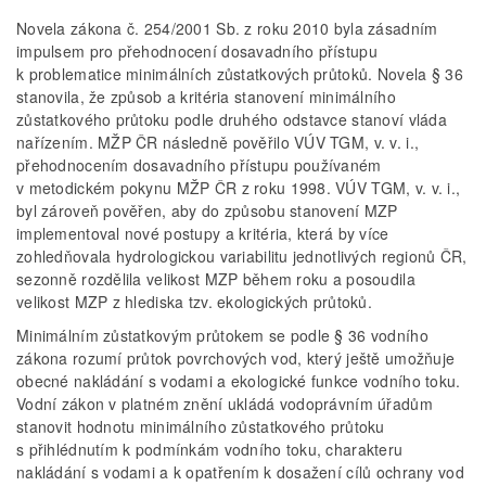
Novela zákona č. 254/2001 Sb. z roku 2010 byla zásadním
impulsem pro přehodnocení dosavadního přístupu
k problematice minimálních zůstatkových průtoků. Novela § 36
stanovila, že způsob a kritéria stanovení minimálního
zůstatkového průtoku podle druhého odstavce stanoví vláda
nařízením. MŽP ČR následně pověřilo VÚV TGM, v. v. i.,
přehodnocením dosavadního přístupu používaném
v metodickém pokynu MŽP ČR z roku 1998. VÚV TGM, v. v. i.,
byl zároveň pověřen, aby do způsobu stanovení MZP
implementoval nové postupy a kritéria, která by více
zohledňovala hydrologickou variabilitu jednotlivých regionů ČR,
sezonně rozdělila velikost MZP během roku a posoudila
velikost MZP z hlediska tzv. ekologických průtoků.
Minimálním zůstatkovým průtokem se podle § 36 vodního
zákona rozumí průtok povrchových vod, který ještě umožňuje
obecné nakládání s vodami a ekologické funkce vodního toku.
Vodní zákon v platném znění ukládá vodoprávním úřadům
stanovit hodnotu minimálního zůstatkového průtoku
s přihlédnutím k podmínkám vodního toku, charakteru
nakládání s vodami a k opatřením k dosažení cílů ochrany vod