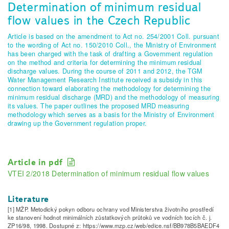
Determination of minimum residual
flow values in the Czech Republic
Article is based on the amendment to Act no. 254/2001 Coll. pursuant
to the wording of Act no. 150/2010 Coll., the Ministry of Environment
has been charged with the task of drafting a Government regulation
on the method and criteria for determining the minimum residual
discharge values. During the course of 2011 and 2012, the TGM
Water Management Research Institute received a subsidy in this
connection toward elaborating the methodology for determining the
minimum residual discharge (MRD) and the methodology of measuring
its values. The paper outlines the proposed MRD measuring
methodology which serves as a basis for the Ministry of Environment
drawing up the Government regulation proper.
Article in pdf
VTEI 2/2018 Determination of minimum residual flow values
Literature
[1] MŽP. Metodický pokyn odboru ochrany vod Ministerstva životního prostředí
ke stanovení hodnot minimálních zůstatkových průtoků ve vodních tocích č. j.
ZP16/98, 1998. Dostupné z: https://www.mzp.cz/web/edice.nsf/BB978B5BAEDF4