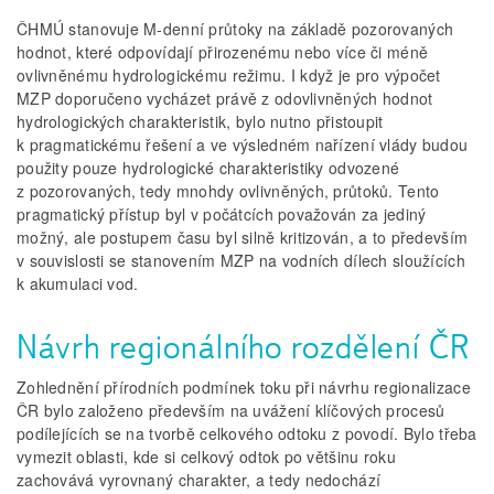
ČHMÚ stanovuje M-denní průtoky na základě pozorovaných
hodnot, které odpovídají přirozenému nebo více či méně
ovlivněnému hydrologickému režimu. I když je pro výpočet
MZP doporučeno vycházet právě z odovlivněných hodnot
hydrologických charakteristik, bylo nutno přistoupit
k pragmatickému řešení a ve výsledném nařízení vlády budou
použity pouze hydrologické charakteristiky odvozené
z pozorovaných, tedy mnohdy ovlivněných, průtoků. Tento
pragmatický přístup byl v počátcích považován za jediný
možný, ale postupem času byl silně kritizován, a to především
v souvislosti se stanovením MZP na vodních dílech sloužících
k akumulaci vod.
Návrh regionálního rozdělení ČR
Zohlednění přírodních podmínek toku při návrhu regionalizace
ČR bylo založeno především na uvážení klíčových procesů
podílejících se na tvorbě celkového odtoku z povodí. Bylo třeba
vymezit oblasti, kde si celkový odtok po většinu roku
zachovává vyrovnaný charakter, a tedy nedochází