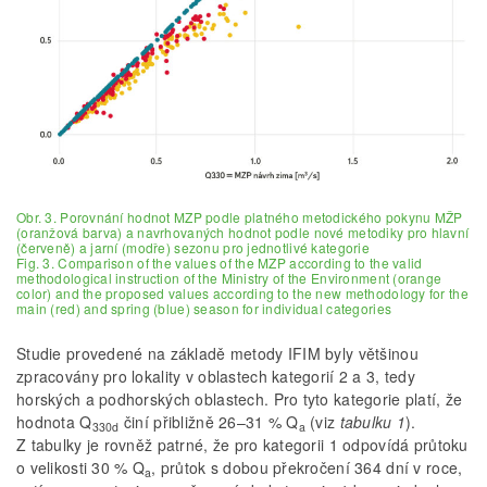
Obr. 3. Porovnání hodnot MZP podle platného metodického pokynu MŽP
(oranžová barva) a navrhovaných hodnot podle nové metodiky pro hlavní
(červeně) a jarní (modře) sezonu pro jednotlivé kategorie
Fig. 3. Comparison of the values of the MZP according to the valid
methodological instruction of the Ministry of the Environment (orange
color) and the proposed values according to the new methodology for the
main (red) and spring (blue) season for individual categories
Studie provedené na základě metody IFIM byly většinou
zpracovány pro lokality v oblastech kategorií 2 a 3, tedy
horských a podhorských oblastech. Pro tyto kategorie platí, že
hodnota Q
činí přibližně 26–31 % Q
(viz
tabulku
1
).
330d
a
Z tabulky je rovněž patrné, že pro kategorii 1 odpovídá průtoku
o velikosti 30 % Q
, průtok s dobou překročení 364 dní v roce,
a