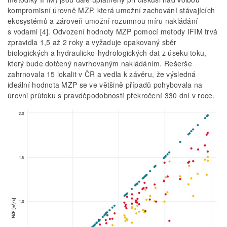
kompromisní úrovně MZP, která umožní zachování stávajících
ekosystémů a zároveň umožní rozumnou míru nakládání
s vodami [4]. Odvození hodnoty MZP pomocí metody IFIM trvá
zpravidla 1,5 až 2 roky a vyžaduje opakovaný sběr
biologických a hydraulicko-hydrologických dat z úseku toku,
který bude dotčený navrhovaným nakládáním. Rešerše
zahrnovala 15 lokalit v ČR a vedla k závěru, že výsledná
ideální hodnota MZP se ve většině případů pohybovala na
úrovni průtoku s pravděpodobností překročení 330 dní v roce.