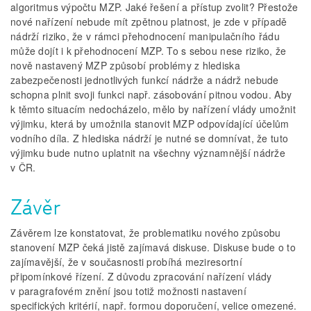
algoritmus výpočtu MZP. Jaké řešení a přístup zvolit? Přestože
nové nařízení nebude mít zpětnou platnost, je zde v případě
nádrží riziko, že v rámci přehodnocení manipulačního řádu
může dojít i k přehodnocení MZP. To s sebou nese riziko, že
nově nastavený MZP způsobí problémy z hlediska
zabezpečenosti jednotlivých funkcí nádrže a nádrž nebude
schopna plnit svoji funkci např. zásobování pitnou vodou. Aby
k těmto situacím nedocházelo, mělo by nařízení vlády umožnit
výjimku, která by umožnila stanovit MZP odpovídající účelům
vodního díla. Z hlediska nádrží je nutné se domnívat, že tuto
výjimku bude nutno uplatnit na všechny významnější nádrže
v ČR.
Závěr
Závěrem lze konstatovat, že problematiku nového způsobu
stanovení MZP čeká jistě zajímavá diskuse. Diskuse bude o to
zajímavější, že v současnosti probíhá meziresortní
připomínkové řízení. Z důvodu zpracování nařízení vlády
v paragrafovém znění jsou totiž možnosti nastavení
specifických kritérií, např. formou doporučení, velice omezené.