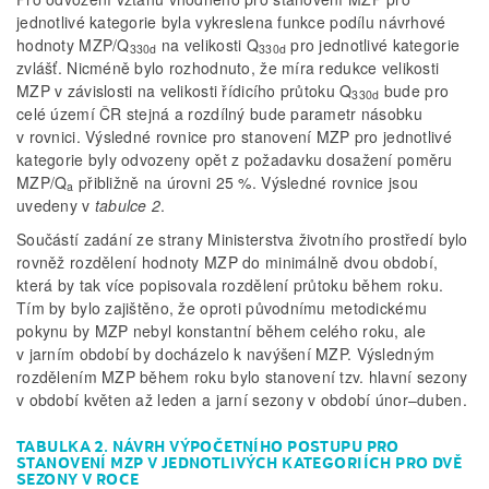
jednotlivé kategorie byla vykreslena funkce podílu návrhové
hodnoty MZP/Q
na velikosti Q
pro jednotlivé kategorie
330d
330d
zvlášť. Nicméně bylo rozhodnuto, že míra redukce velikosti
MZP v závislosti na velikosti řídicího průtoku Q
bude pro
330d
celé území ČR stejná a rozdílný bude parametr násobku
v rovnici. Výsledné rovnice pro stanovení MZP pro jednotlivé
kategorie byly odvozeny opět z požadavku dosažení poměru
MZP/Q
přibližně na úrovni 25 %. Výsledné rovnice jsou
a
uvedeny v
tabulce 2
.
Součástí zadání ze strany Ministerstva životního prostředí bylo
rovněž rozdělení hodnoty MZP do minimálně dvou období,
která by tak více popisovala rozdělení průtoku během roku.
Tím by bylo zajištěno, že oproti původnímu metodickému
pokynu by MZP nebyl konstantní během celého roku, ale
v jarním období by docházelo k navýšení MZP. Výsledným
rozdělením MZP během roku bylo stanovení tzv. hlavní sezony
v období květen až leden a jarní sezony v období únor–duben.
TABULKA 2. NÁVRH VÝPOČETNÍHO POSTUPU PRO
STANOVENÍ MZP V JEDNOTLIVÝCH KATEGORIÍCH PRO DVĚ
SEZONY V ROCE