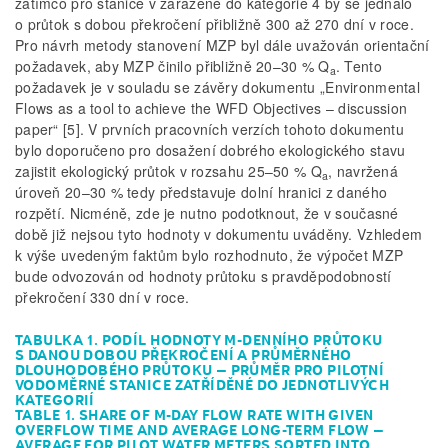
zatímco pro stanice v zařazené do kategorie 4 by se jednalo
o průtok s dobou překročení přibližně 300 až 270 dní v roce.
Pro návrh metody stanovení MZP byl dále uvažován orientační
požadavek, aby MZP činilo přibližně 20–30 % Q
. Tento
a
požadavek je v souladu se závěry dokumentu „Environmental
Flows as a tool to achieve the WFD Objectives – discussion
paper“ [5]. V prvních pracovních verzích tohoto dokumentu
bylo doporučeno pro dosažení dobrého ekologického stavu
zajistit ekologický průtok v rozsahu 25–50 % Q
, navržená
a
úroveň 20–30 % tedy představuje dolní hranici z daného
rozpětí. Nicméně, zde je nutno podotknout, že v současné
době již nejsou tyto hodnoty v dokumentu uváděny. Vzhledem
k výše uvedeným faktům bylo rozhodnuto, že výpočet MZP
bude odvozován od hodnoty průtoku s pravděpodobností
překročení 330 dní v roce.
TABULKA 1. PODÍL HODNOTY M-DENNÍHO PRŮTOKU
S DANOU DOBOU PŘEKROČENÍ A PRŮMĚRNÉHO
DLOUHODOBÉHO PRŮTOKU – PRŮMĚR PRO PILOTNÍ
VODOMĚRNÉ STANICE ZATŘÍDĚNÉ DO JEDNOTLIVÝCH
KATEGORIÍ
TABLE 1. SHARE OF M-DAY FLOW RATE WITH GIVEN
OVERFLOW TIME AND AVERAGE LONG-TERM FLOW –
AVERAGE FOR PILOT WATER METERS SORTED INTO