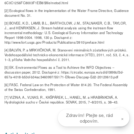
6C0C1256FC8003F1EB8/$file/metod.html
[2] Ecological flows in the implementation of the Water Frame Directive, Guidence
document No. 31.
[3] BOVEE, K.D., LAMB, B.L., BARTHOLOW, J.M., STALNAKER, C.B., TAYLOR,
J., and HENRIKSEN, J. Stream habitat analysis using the instream flow
incremental methodology: U.S. Geological Survey Information and Technology
Report 1998-0004. 1998, 130 p. Dostupné z:
http://www.fort.usgs.gov/Products/Publications/3910/preface.html
[4] BALVÍN, P. a MRKVIČKOVÁ, M. Stanovení minimálních zůstatkových průtoků.
Vodohospodářské technicko-ekonomické informace (VTEI), 2011, roč. 53, č. 4, s.
1–3, příloha Vodního hospodářství č. 2011.
[5] EK. Environmental Flows as a Tool to Achieve the WFD Objectives –
discussion paper, 2012. Dostupné z: https://circabc.europa.eu/sd/d/0898cf3d-
657a-4018-b53d-b34ac3460997/55171-Eflows-Discpap-Ed2-20120613.pdf
[6] FASC. Federal Law on the Protection of Water 814.20. The Federal Assembly
of the Swiss Confederation, 1991.
[7] VIZINA, A., VLNAS, R., KAŠPÁREK, L., HANEL, M. a HRABÁNKOVÁ, A.
Hydrologické sucho v České republice. SOVAK, 2015, 7–8/2015, s. 38–43.
Zdravím! Ptejte se, rád
×
odpovím.