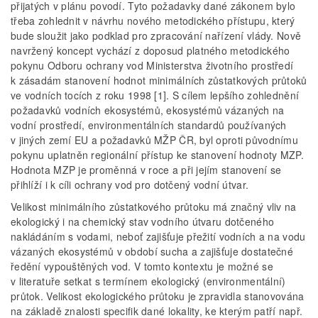
přijatých v plánu povodí. Tyto požadavky dané zákonem bylo
třeba zohlednit v návrhu nového metodického přístupu, který
bude sloužit jako podklad pro zpracování nařízení vlády. Nově
navržený koncept vychází z doposud platného metodického
pokynu Odboru ochrany vod Ministerstva životního prostředí
k zásadám stanovení hodnot minimálních zůstatkových průtoků
ve vodních tocích z roku 1998 [1]. S cílem lepšího zohlednění
požadavků vodních ekosystémů, ekosystémů vázaných na
vodní prostředí, environmentálních standardů používaných
v jiných zemí EU a požadavků MŽP ČR, byl oproti původnímu
pokynu uplatněn regionální přístup ke stanovení hodnoty MZP.
Hodnota MZP je proměnná v roce a při jejím stanovení se
přihlíží i k cíli ochrany vod pro dotčený vodní útvar.
Velikost minimálního zůstatkového průtoku má značný vliv na
ekologický i na chemický stav vodního útvaru dotčeného
nakládáním s vodami, neboť zajišťuje přežití vodních a na vodu
vázaných ekosystémů v období sucha a zajišťuje dostatečné
ředění vypouštěných vod. V tomto kontextu je možné se
v literatuře setkat s termínem ekologický (environmentální)
průtok. Velikost ekologického průtoku je zpravidla stanovována
na základě znalosti specifik dané lokality, ke kterým patří např.