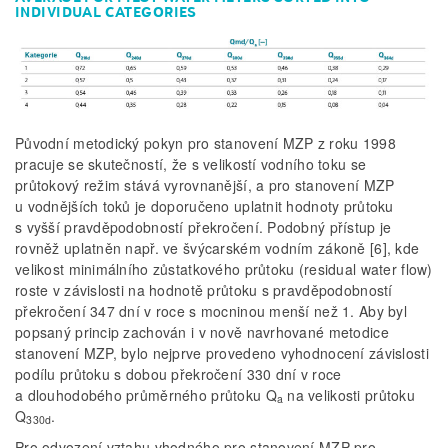
INDIVIDUAL CATEGORIES
Původní metodický pokyn pro stanovení MZP z roku 1998
pracuje se skutečností, že s velikostí vodního toku se
průtokový režim stává vyrovnanější, a pro stanovení MZP
u vodnějších toků je doporučeno uplatnit hodnoty průtoku
s vyšší pravděpodobností překročení. Podobný přístup je
rovněž uplatněn např. ve švýcarském vodním zákoně [6], kde
velikost minimálního zůstatkového průtoku (residual water flow)
roste v závislosti na hodnotě průtoku s pravděpodobností
překročení 347 dní v roce s mocninou menší než 1. Aby byl
popsaný princip zachován i v nově navrhované metodice
stanovení MZP, bylo nejprve provedeno vyhodnocení závislosti
podílu průtoku s dobou překročení 330 dní v roce
a dlouhodobého průměrného průtoku Q
na velikosti průtoku
a
Q
.
330d
Pro odvození vztahu vhodného pro stanovení MZP pro