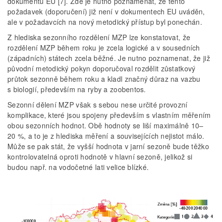
dokumentů EU [7]. Zde je nutno poznamenat, že tento
požadavek (doporučení) již není v dokumentech EU uváděn,
ale v požadavcích na nový metodický přístup byl ponechán.
Z hlediska sezonního rozdělení MZP lze konstatovat, že
rozdělení MZP během roku je zcela logické a v sousedních
(západních) státech zcela běžné. Je nutno poznamenat, že již
původní metodický pokyn doporučoval rozdělit zůstatkový
průtok sezonně během roku a kladl značný důraz na vazbu
s biologií, především na ryby a zoobentos.
Sezonní dělení MZP však s sebou nese určité provozní
komplikace, které jsou spojeny především s vlastním měřením
obou sezonních hodnot. Obě hodnoty se liší maximálně 10–
20 %, a to je z hlediska měření a souvisejících nejistot málo.
Může se pak stát, že vyšší hodnota v jarní sezoně bude těžko
kontrolovatelná oproti hodnotě v hlavní sezoně, jelikož si
budou např. na vodočetné lati velice blízké.