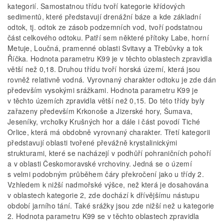
kategorií. Samostatnou třídu tvoří kategorie křídových
sedimentů, které představují drenážní báze a kde základní
odtok, tj. odtok ze zásob podzemních vod, tvoří podstatnou
část celkového odtoku. Patří sem některé přítoky Labe, horní
Metuje, Loučná, pramenné oblasti Svitavy a Třebůvky a tok
Říčka. Hodnota parametru K99 je v těchto oblastech zpravidla
větší než 0,18. Druhou třídu tvoří horská území, která jsou
rovněž relativně vodná. Vyrovnaný charakter odtoku je zde dán
především vysokými srážkami. Hodnota parametru K99 je
v těchto územích zpravidla větší než 0,15. Do této třídy byly
zařazeny především Krkonoše a Jizerské hory, Šumava,
Jeseníky, vrcholky Krušných hor a dále i část povodí Tiché
Orlice, která má obdobně vyrovnaný charakter. Třetí kategorii
představují oblasti tvořené převážně krystalinickými
strukturami, které se nacházejí v podhůří pohraničních pohoří
a v oblasti Českomoravské vrchoviny. Jedná se o území
s velmi podobným průběhem čáry překročení jako u třídy 2.
Vzhledem k nižší nadmořské výšce, než která je dosahována
v oblastech kategorie 2, zde dochází k dřívějšímu nástupu
období jarního tání. Také srážky jsou zde nižší než u kategorie
2. Hodnota parametru K99 se v těchto oblastech zpravidla