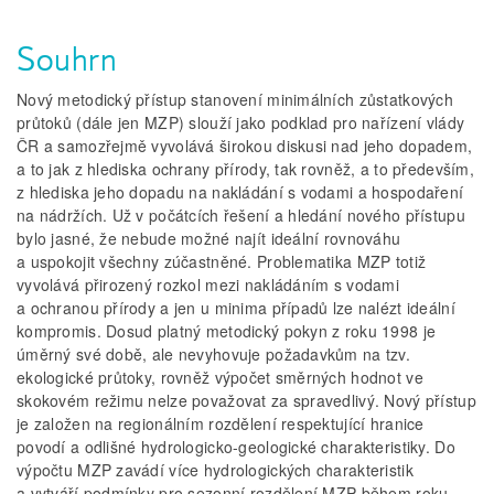
Souhrn
Nový metodický přístup stanovení minimálních zůstatkových
průtoků (dále jen MZP) slouží jako podklad pro nařízení vlády
ČR a samozřejmě vyvolává širokou diskusi nad jeho dopadem,
a to jak z hlediska ochrany přírody, tak rovněž, a to především,
z hlediska jeho dopadu na nakládání s vodami a hospodaření
na nádržích. Už v počátcích řešení a hledání nového přístupu
bylo jasné, že nebude možné najít ideální rovnováhu
a uspokojit všechny zúčastněné. Problematika MZP totiž
vyvolává přirozený rozkol mezi nakládáním s vodami
a ochranou přírody a jen u minima případů lze nalézt ideální
kompromis. Dosud platný metodický pokyn z roku 1998 je
úměrný své době, ale nevyhovuje požadavkům na tzv.
ekologické průtoky, rovněž výpočet směrných hodnot ve
skokovém režimu nelze považovat za spravedlivý. Nový přístup
je založen na regionálním rozdělení respektující hranice
povodí a odlišné hydrologicko-geologické charakteristiky. Do
výpočtu MZP zavádí více hydrologických charakteristik
a vytváří podmínky pro sezonní rozdělení MZP během roku.