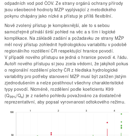
odpadních vod pod ČOV. Ze strany orgánů ochrany přírody
jsou všeobecně hodnoty MZP vyplývající z metodického
pokynu chápány jako nízké a přístup je příliš flexibilní.
Nově zvolený přístup je komplexnější, ale to s sebou
samozřejmě přináší širší pohled na věc a s tím i logické
komplikace. Na základě zadání a požadavku ze strany MŽP
měl nový přístup zohlednit hydrologickou variabilitu v podobě
regionálního rozdělení ČR respektující hranice povodí.
V případě nového přístupu se jedná o hranice povodí 4. řádu.
Autoři nového přístupu si jsou zcela vědomi, že jakýkoli pokus
o regionální rozdělení plochy ČR z hlediska hydrologické
variability pro potřeby stanovení MZP musí být zatížen jistým
zjednodušením a nelze postihnout všechny charakteristické
typy povodí. Nicméně, rozdělení podle koeficientu K99
(Q
/Q
) je z našeho pohledu považováno za dostatečně
99%
a
reprezentativní, aby popsal vyrovnanost odtokového režimu.