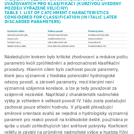
UVAŽOVANÝCH PRO KLASIFIKACI (KURZÍVOU UVEDENY
POZDĚJI VYŘAZENÉ VELIČINY)
TABLE 1. LIST OF CATCHMENT CHARACTERISTICS
CONSIDERED FOR CLASSIFICATION (IN ITALIC LATER
DISCARDED PARAMETERS)
Následujícím krokem bylo kritické zhodnocení a redukce počtu
parametrů kvůli zprůhlednění a jednoznačnosti klasifikační
procedury. Hlavním cílem bylo zachovat pouze parametry,
které jsou významné z hlediska potenciální hydrologické
odezvy povodí, a zároveň parametry, mezi kterými není
významná vzájemná korelace, a lze je tedy považovat za
vzájemně nezávislé. Například z charakteristik nadmořské
výšky je vzhledem k velikosti povodí IV. řádu zcela postačující
zachovat pouze střední hodnotu. V případě převažující
směrové orientace svahů se nejedná o hydrologicky významný
parametr pro reakci povodí na krátkodobé deště, používána je
spíše u studií zohledňujících tání sněhové pokrývky. Koeficient
reliéfu je závislý na průměrné nadmořské výšce a hustota říční