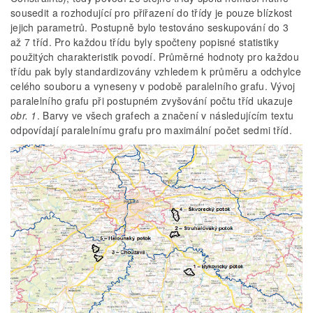
sousedit a rozhodující pro přiřazení do třídy je pouze blízkost
jejich parametrů. Postupně bylo testováno seskupování do 3
až 7 tříd. Pro každou třídu byly spočteny popisné statistiky
použitých charakteristik povodí. Průměrné hodnoty pro každou
třídu pak byly standardizovány vzhledem k průměru a odchylce
celého souboru a vyneseny v podobě paralelního grafu. Vývoj
paralelního grafu při postupném zvyšování počtu tříd ukazuje
obr. 1
. Barvy ve všech grafech a značení v následujícím textu
odpovídají paralelnímu grafu pro maximální počet sedmi tříd.