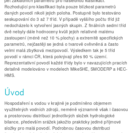
pět základních parametrů pro následnou klasifikaci.
Rozhodující pro klasifikaci byla pouze blízkost parametrů
daných povodí nikoli jejich poloha. Postupně bylo testováno
seskupování do 3 až 7 tříd. V případě vyššího počtu tříd již
nedocházelo k vytvoření jasných skupin. Z finálních sedmi tříd
dvě nebyly dále hodnoceny kvůli jejich relativně malému
zastoupení (méně než 10 % plochy) a extremitě specifických
parametrů, nejčastěji se jedná o tvarově ovlivněná a často
velmi malá zbytková mezipovodí. Výsledkem tak je 5 tříd
povodí v rámci ČR, která pokrývají přes 90 % území.
Reprezentativní povodí každé třídy bylo v navazujících pracích
detailně modelováno v modelech MikeSHE, SMODERP a HEC-
HMS.
Úvod
Hospodaření s vodou v krajině je podmíněno objemem
využitelných vodních zdrojů, neméně významně však i časovou
a prostorovou distribucí jednotlivých složek hydrologické
bilance, především srážek jakožto prakticky jediné příjmové
složky pro malá povodí. Podrobnou časovou distribuci