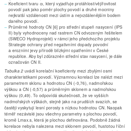
Koeficient tvaru α, který vyjadřuje protáhlost/vějířovitost
povodí pak jako poměr plochy povodí a druhé mocniny
nejkratší vzdálenosti mezi ústím a nejvzdálenějším bodem
daného povodí.
Průměrné hodnoty CN [6] pro střední stupeň nasycení (IPS
II) byly vyhodnoceny nad rastrem CN odvozeným řešitelem
(SWECO Hydroprojekt) v rámci jeho předchozího projektu
Strategie ochrany před negativními dopady povodní
a erozními jevy přírodě blízkými opatřeními v České
republice. Aby byl zdůrazněn střední stav nasycení, je dále
označován CN II.
Tabulka 2
uvádí korelační koeficienty mezi zbylými osmi
charakteristikami povodí. Významnou korelaci lze nalézt mezi
parametrem sklonu a hodnotou CN (-0,76), nadmořskou
výškou a CN (-0,57) a průměrným sklonem a nadmořskou
výškou (0,49). To odpovídá skutečnosti, že ve vyšších
nadmořských výškách, stejně jako na prudších svazích, se
častěji vyskytují lesní porosty s nízkou hodnotou CN. Naopak
téměř nezávislé jsou všechny parametry s plochou povodí,
kromě Lmax.s, která je plochou definována. Podobně žádná
korelace nebyla nalezena mezi sklonem povodí, hustotou říční