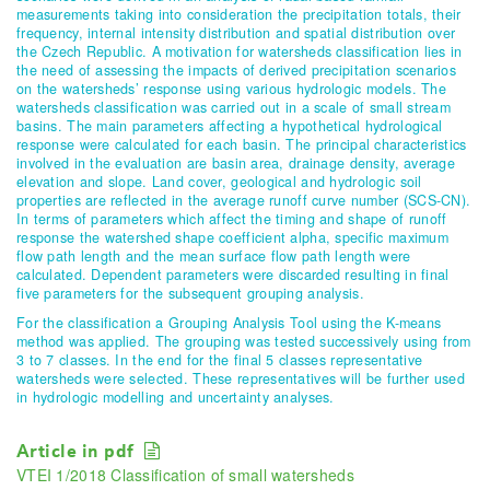
measurements taking into consideration the precipitation totals, their
frequency, internal intensity distribution and spatial distribution over
the Czech Republic. A motivation for watersheds classification lies in
the need of assessing the impacts of derived precipitation scenarios
on the watersheds’ response using various hydrologic models. The
watersheds classification was carried out in a scale of small stream
basins. The main parameters affecting a hypothetical hydrological
response were calculated for each basin. The principal characteristics
involved in the evaluation are basin area, drainage density, average
elevation and slope. Land cover, geological and hydrologic soil
properties are reflected in the average runoff curve number (SCS-CN).
In terms of parameters which affect the timing and shape of runoff
response the watershed shape coefficient alpha, specific maximum
flow path length and the mean surface flow path length were
calculated. Dependent parameters were discarded resulting in final
five parameters for the subsequent grouping analysis.
For the classification a Grouping Analysis Tool using the K-means
method was applied. The grouping was tested successively using from
3 to 7 classes. In the end for the final 5 classes representative
watersheds were selected. These representatives will be further used
in hydrologic modelling and uncertainty analyses.
Article in pdf
VTEI 1/2018 Classification of small watersheds