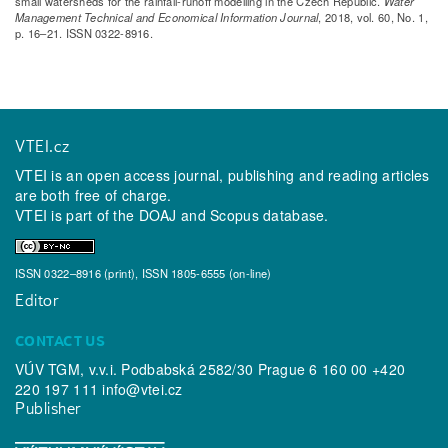
small watersheds for the rainfall-runoff modelling in the Czech Republic.
Water
Management Technical and Economical Information Journal
, 2018, vol. 60, No. 1,
p. 16–21. ISSN 0322-8916.
VTEI.cz
VTEI is an open access journal, publishing and reading articles
are both free of charge.
VTEI is part of the
DOAJ
and
Scopus
database.
ISSN 0322–8916 (print), ISSN 1805-6555 (on-line)
Editor
CONTACT US
VÚV TGM, v.v.i. Podbabská 2582/30 Prague 6 160 00 +420
220 197 111
info@vtei.cz
Publisher