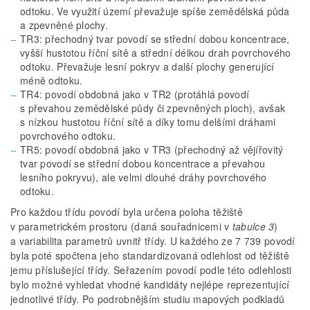
odtoku. Ve využití území převažuje spíše zemědělská půda
a zpevněné plochy.
TR3: přechodný tvar povodí se střední dobou koncentrace,
vyšší hustotou říční sítě a střední délkou drah povrchového
odtoku. Převažuje lesní pokryv a další plochy generující
méně odtoku.
TR4: povodí obdobná jako v TR2 (protáhlá povodí
s převahou zemědělské půdy či zpevněných ploch), avšak
s nízkou hustotou říční sítě a díky tomu delšími dráhami
povrchového odtoku.
TR5: povodí obdobná jako v TR3 (přechodný až vějířovitý
tvar povodí se střední dobou koncentrace a převahou
lesního pokryvu), ale velmi dlouhé dráhy povrchového
odtoku.
Pro každou třídu povodí byla určena poloha těžiště
v parametrickém prostoru (daná souřadnicemi v
tabulce 3
)
a variabilita parametrů uvnitř třídy. U každého ze 7 739 povodí
byla poté spočtena jeho standardizovaná odlehlost od těžiště
jemu příslušející třídy. Seřazením povodí podle této odlehlosti
bylo možné vyhledat vhodné kandidáty nejlépe reprezentující
jednotlivé třídy. Po podrobnějším studiu mapových podkladů