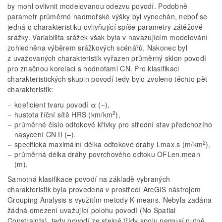
by mohl ovlivnit modelovanou odezvu povodí. Podobně
parametr průměrné nadmořské výšky byl vynechán, neboť se
jedná o charakteristiku ovlivňující spíše parametry zátěžové
srážky. Variabilita srážek však byla v navazujícím modelování
zohledněna výběrem srážkových scénářů. Nakonec byl
z uvažovaných charakteristik vyřazen průměrný sklon povodí
pro značnou korelaci s hodnotami CN. Pro klasifikaci
charakteristických skupin povodí tedy bylo zvoleno těchto pět
charakteristik:
koeficient tvaru povodí α (–),
2
hustota říční sítě HRS (km/km
),
průměrné číslo odtokové křivky pro střední stav předchozího
nasycení CN II (–),
2
specifická maximální délka odtokové dráhy Lmax.s (m/km
),
průměrná délka dráhy povrchového odtoku OFLen.mean
(m).
Samotná klasifikace povodí na základě vybraných
charakteristik byla provedena v prostředí ArcGIS nástrojem
Grouping Analysis s využitím metody K-means. Nebyla zadána
žádná omezení uvažující polohu povodí (No Spatial
Constraints), tedy povodí ze stejné třídy spolu nemusí nutně