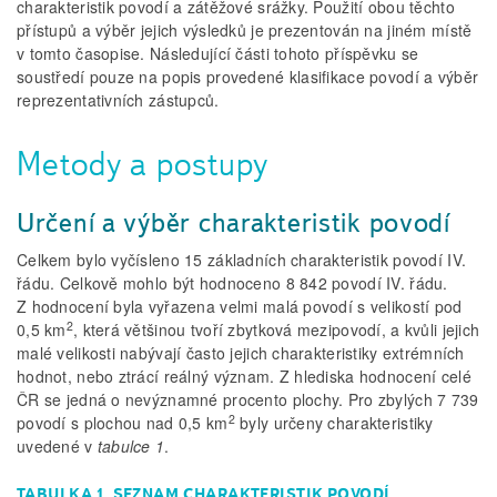
charakteristik povodí a zátěžové srážky. Použití obou těchto
přístupů a výběr jejich výsledků je prezentován na jiném místě
v tomto časopise. Následující části tohoto příspěvku se
soustředí pouze na popis provedené klasifikace povodí a výběr
reprezentativních zástupců.
Metody a postupy
Určení a výběr charakteristik povodí
Celkem bylo vyčísleno 15 základních charakteristik povodí IV.
řádu. Celkově mohlo být hodnoceno 8 842 povodí IV. řádu.
Z hodnocení byla vyřazena velmi malá povodí s velikostí pod
2
0,5 km
, která většinou tvoří zbytková mezipovodí, a kvůli jejich
malé velikosti nabývají často jejich charakteristiky extrémních
hodnot, nebo ztrácí reálný význam. Z hlediska hodnocení celé
ČR se jedná o nevýznamné procento plochy. Pro zbylých 7 739
2
povodí s plochou nad 0,5 km
byly určeny charakteristiky
uvedené v
tabulce 1
.
TABULKA 1. SEZNAM CHARAKTERISTIK POVODÍ