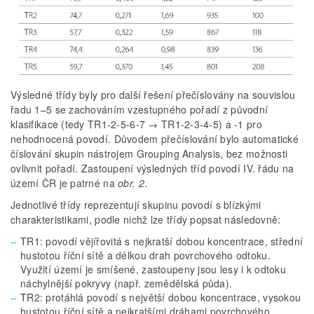
Výsledné třídy byly pro další řešení přečíslovány na souvislou
řadu 1–5 se zachováním vzestupného pořadí z původní
klasifikace (tedy TR1-2-5-6-7 → TR1-2-3-4-5) a -1 pro
nehodnocená povodí. Důvodem přečíslování bylo automatické
číslování skupin nástrojem Grouping Analysis, bez možnosti
ovlivnit pořadí. Zastoupení výsledných tříd povodí IV. řádu na
území ČR je patrné na
obr. 2
.
Jednotlivé třídy reprezentují skupinu povodí s blízkými
charakteristikami, podle nichž lze třídy popsat následovně:
TR1: povodí vějířovitá s nejkratší dobou koncentrace, střední
hustotou říční sítě a délkou drah povrchového odtoku.
Využití území je smíšené, zastoupeny jsou lesy i k odtoku
náchylnější pokryvy (např. zemědělská půda).
TR2: protáhlá povodí s největší dobou koncentrace, vysokou
hustotou říční sítě a nejkratšími dráhami povrchového