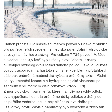
Článek představuje klasifikaci malých povodí v České republice
pro potřeby jejich rozdělení z hlediska potenciální hydrologické
odezvy na návrhové srážky. Pro celkem 7 739 povodí IV. řádu
2
s plochou nad 0,5 km
byly určeny hlavní charakteristiky
ovlivňující hydrologickou reakci daného povodí, jako je velikost
povodí, uspořádání a hustota říční sítě, koeficienty protáhlosti,
dále pak průměrná nadmořská výška a průměrný sklon. Půdní
pokryv, retenční kapacita a hydropedologické vlastnosti jsou
zahrnuty v průměrném čísle odtokové křivky (CN).
Z morfologických parametrů, které mají vliv na rychlý odtok,
byla vypočtena hodnota průměrné délky odtokové dráhy do
nejbližšího vodního toku a nejdelší odtoková dráha po
uzávěrový profil. Závislé parametry byly vyřazeny a zbylo tak