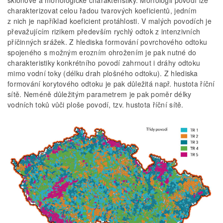
charakterizovat celou řadou tvarových koeficientů, jedním
z nich je například koeficient protáhlosti. V malých povodích je
převažujícím rizikem především rychlý odtok z intenzivních
příčinných srážek. Z hlediska formování povrchového odtoku
spojeného s možným erozním ohrožením je pak nutné do
charakteristiky konkrétního povodí zahrnout i dráhy odtoku
mimo vodní toky (délku drah plošného odtoku). Z hlediska
formování korytového odtoku je pak důležitá např. hustota říční
sítě. Neméně důležitým parametrem je pak poměr délky
vodních toků vůči ploše povodí, tzv. hustota říční sítě.