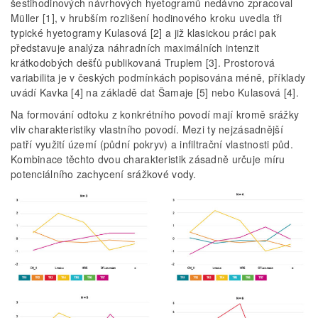
šestihodinových návrhových hyetogramů nedávno zpracoval
Müller [1], v hrubším rozlišení hodinového kroku uvedla tři
typické hyetogramy Kulasová [2] a již klasickou práci pak
představuje analýza náhradních maximálních intenzit
krátkodobých dešťů publikovaná Truplem [3]. Prostorová
variabilita je v českých podmínkách popisována méně, příklady
uvádí Kavka [4] na základě dat Šamaje [5] nebo Kulasová [4].
Na formování odtoku z konkrétního povodí mají kromě srážky
vliv charakteristiky vlastního povodí. Mezi ty nejzásadnější
patří využití území (půdní pokryv) a infiltrační vlastnosti půd.
Kombinace těchto dvou charakteristik zásadně určuje míru
potenciálního zachycení srážkové vody.