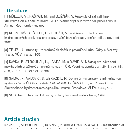
Literature
[1] MÜLLER, M., KAŠPAR, M., and BLIŽŇÁK, V. Analysis of rainfall time
structures on a scale of hours. 2017. Manuscript submitted for publication in
Atmos. Res., under review.
[2] KULASOVÁ, B., ŠERCL, P. a BOHÁČ, M. Verifikace metod odvození
hydrologických podkladů pro posuzování­ bezpečnosti vodní­ch děl za povodní,
2004.
[3] TRUPL, J. Intensity krátkodobých dešťů v povodí­ch Labe, Odry a Moravy.
Praha: VÚV Praha, 1958.
[4] KAVKA, P., STROUHAL, L., LANDA, M. a DAVID, V. Nástroj pro odvození
návrhových srážkových úhrnů na území ČR. Vodní hospodářství, 2016, roč. 66,
č. 8, s. 9–15. ISSN 1211-0760.
[5] ŠAMAJ, F., VALOVIČ, Š. a BRÁZDIL, R. Denné úhrny zrážok s mimoriadnou
výdatnosťou v ČSSR v období­ 1901–1980. In: ŠAMAJ, F., ed. Zborní­k prác
Slovenského hydrometeorologického ústavu. Bratislava: ALFA, 1985, s. 9.
[6] SCS. Tech. Rep. 55: Urban hydrology for small watersheds, 1986.
Article citation
KAVKA, P., STROUHAL, L., KOŽANT, P., and WEYSKRABOVÁ, L. Classification of