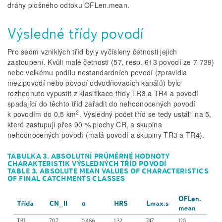
dráhy plošného odtoku OFLen.mean.
Výsledné třídy povodí
Pro sedm vzniklých tříd byly vyčísleny četnosti jejich
zastoupení. Kvůli malé četnosti (57, resp. 613 povodí ze 7 739)
nebo velkému podílu nestandardních povodí (zpravidla
mezipovodí nebo povodí odvodňovacích kanálů) bylo
rozhodnuto vypustit z klasifikace třídy TR3 a TR4 a povodí
spadající do těchto tříd zařadit do nehodnocených povodí
2
k povodím do 0,5 km
. Výsledný počet tříd se tedy ustálil na 5,
které zastupují přes 90 % plochy ČR, a skupina
nehodnocených povodí (malá povodí a skupiny TR3 a TR4).
TABULKA 3. ABSOLUTNÍ PRŮMĚRNÉ HODNOTY
CHARAKTERISTIK VÝSLEDNÝCH TŘÍD POVODÍ
TABLE 3. ABSOLUTE MEAN VALUES OF CHARACTERISTICS
OF FINAL CATCHMENTS CLASSES