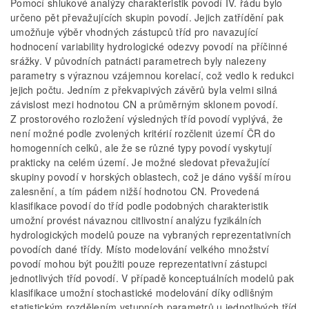
Pomocí shlukové analýzy charakteristik povodí IV. řádu bylo
určeno pět převažujících skupin povodí. Jejich zatřídění pak
umožňuje výběr vhodných zástupců tříd pro navazující
hodnocení variability hydrologické odezvy povodí na příčinné
srážky. V původních patnácti parametrech byly nalezeny
parametry s výraznou vzájemnou korelací, což vedlo k redukci
jejich počtu. Jedním z překvapivých závěrů byla velmi silná
závislost mezi hodnotou CN a průměrným sklonem povodí.
Z prostorového rozložení výsledných tříd povodí vyplývá, že
není možné podle zvolených kritérií rozčlenit území ČR do
homogenních celků, ale že se různé typy povodí vyskytují
prakticky na celém území. Je možné sledovat převažující
skupiny povodí v horských oblastech, což je dáno vyšší mírou
zalesnění, a tím pádem nižší hodnotou CN. Provedená
klasifikace povodí do tříd podle podobných charakteristik
umožní provést návaznou citlivostní analýzu fyzikálních
hydrologických modelů pouze na vybraných reprezentativních
povodích dané třídy. Místo modelování velkého množství
povodí mohou být použiti pouze reprezentativní zástupci
jednotlivých tříd povodí. V případě konceptuálních modelů pak
klasifikace umožní stochastické modelování díky odlišným
statistickým rozdělením vstupních parametrů u jednotlivých tříd