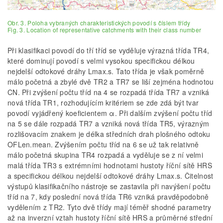
Obr. 3. Poloha vybraných charakteristických povodí s číslem třídy
Fig. 3. Location of representative catchments with their class number
Při klasifikaci povodí do tří tříd se vyděluje výrazná třída TR4,
které dominují povodí s velmi vysokou specifickou délkou
nejdelší odtokové dráhy Lmax.s. Tato třída je však poměrně
málo početná a zbylé dvě TR2 a TR7 se liší zejména hodnotou
CN. Při zvýšení počtu tříd na 4 se rozpadá třída TR7 a vzniká
nová třída TR1, rozhodujícím kritériem se zde zdá být tvar
povodí vyjádřený koeficientem α. Při dalším zvýšení počtu tříd
na 5 se dále rozpadá TR7 a vzniká nová třída TR5, výrazným
rozlišovacím znakem je délka středních drah plošného odtoku
OFLen.mean. Zvýšením počtu tříd na 6 se už tak relativně
málo početná skupina TR4 rozpadá a vyděluje se z ní velmi
malá třída TR3 s extrémními hodnotami hustoty říční sítě HRS
a specifickou délkou nejdelší odtokové dráhy Lmax.s. Čitelnost
výstupů klasifikačního nástroje se zastavila při navýšení počtu
tříd na 7, kdy poslední nová třída TR6 vzniká pravděpodobně
vydělením z TR2. Tyto dvě třídy mají téměř shodné parametry
až na inverzní vztah hustoty říční sítě HRS a průměrné střední