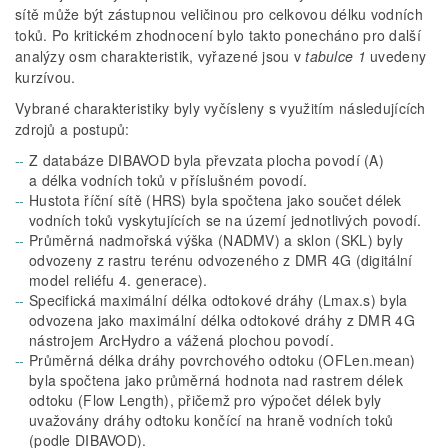
sítě může být zástupnou veličinou pro celkovou délku vodních
toků. Po kritickém zhodnocení bylo takto ponecháno pro další
analýzy osm charakteristik, vyřazené jsou v
tabulce 1
uvedeny
kurzívou.
Vybrané charakteristiky byly vyčísleny s využitím následujících
zdrojů a postupů:
Z databáze DIBAVOD byla převzata plocha povodí (A)
a délka vodních toků v příslušném povodí.
Hustota říční sítě (HRS) byla spočtena jako součet délek
vodních toků vyskytujících se na území jednotlivých povodí.
Průměrná nadmořská výška (NADMV) a sklon (SKL) byly
odvozeny z rastru terénu odvozeného z DMR 4G (digitální
model reliéfu 4. generace).
Specifická maximální délka odtokové dráhy (Lmax.s) byla
odvozena jako maximální délka odtokové dráhy z DMR 4G
nástrojem ArcHydro a vážená plochou povodí.
Průměrná délka dráhy povrchového odtoku (OFLen.mean)
byla spočtena jako průměrná hodnota nad rastrem délek
odtoku (Flow Length), přičemž pro výpočet délek byly
uvažovány dráhy odtoku končící na hraně vodních toků
(podle DIBAVOD).