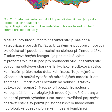
Obr. 2. Prostorové rozložení pěti tříd povodí klasifikovaných podle
podobnosti charakteristik
Fig. 2. Regionalization of five watershed classes based on their
characteristics similarity
Motivací pro určení těchto charakteristik je následná
kategorizace povodí IV. řádu. U vzájemně podobných povodí
lze očekávat i podobnou reakci na stejnou příčinnou srážku.
Z takto vytvořených kategorií je pak možné vybrat
reprezentativní zástupce pro hodnocení vlivu charakteristik
povodí na odtokové charakteristiky, jako je odtoková výška,
kulminační průtok nebo doba kulminace. To je zejména
výhodné při použití výpočetně náročnějších modelů, které
znemožňují modelování rozsáhlého souboru srážko-
odtokových scénářů. Naopak při použití jednodušších
konceptuálních hydrologických modelů je možné u daných
kategorií povodí vyhodnotit statistické rozdělení popisných
charakteristik a to použít při stochastickém modelování
hydrologické odezvy pro velké množství kombinací