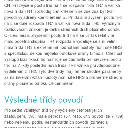
CN. Při zvýšení počtu tříd na 4 se rozpadá třída TR7 a vzniká
nová třída TR1, rozhodujícím kritériem se zde zdá být tvar
povodí vyjádřený koeficientem α. Při dalším zvýšení počtu tříd
na 5 se dále rozpadá TR7 a vzniká nová třída TR5, výrazným
rozlišovacím znakem je délka středních drah plošného odtoku
OFLen.mean. Zvýšením počtu tříd na 6 se už tak relativně
málo početná skupina TR4 rozpadá a vyděluje se z ní velmi
malá třída TR3 s extrémními hodnotami hustoty říční sítě HRS
a specifickou délkou nejdelší odtokové dráhy Lmax.s. Čitelnost
výstupů klasifikačního nástroje se zastavila při navýšení počtu
tříd na 7, kdy poslední nová třída TR6 vzniká pravděpodobně
vydělením z TR2. Tyto dvě třídy mají téměř shodné parametry
až na inverzní vztah hustoty říční sítě HRS a průměrné střední
dráhy plošného odtoku OFLen.mean.
Výsledné třídy povodí
Pro sedm vzniklých tříd byly vyčísleny četnosti jejich
zastoupení. Kvůli malé četnosti (57, resp. 613 povodí ze 7 739)
nebo velkému podílu nestandardních povodí (zpravidla