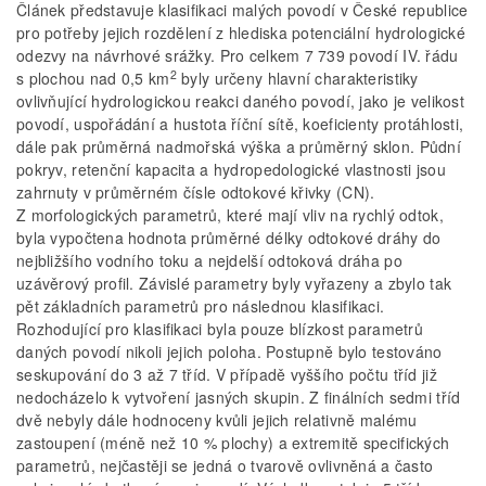
Článek představuje klasifikaci malých povodí v České republice
pro potřeby jejich rozdělení z hlediska potenciální hydrologické
odezvy na návrhové srážky. Pro celkem 7 739 povodí IV. řádu
2
s plochou nad 0,5 km
byly určeny hlavní charakteristiky
ovlivňující hydrologickou reakci daného povodí, jako je velikost
povodí, uspořádání a hustota říční sítě, koeficienty protáhlosti,
dále pak průměrná nadmořská výška a průměrný sklon. Půdní
pokryv, retenční kapacita a hydropedologické vlastnosti jsou
zahrnuty v průměrném čísle odtokové křivky (CN).
Z morfologických parametrů, které mají vliv na rychlý odtok,
byla vypočtena hodnota průměrné délky odtokové dráhy do
nejbližšího vodního toku a nejdelší odtoková dráha po
uzávěrový profil. Závislé parametry byly vyřazeny a zbylo tak
pět základních parametrů pro následnou klasifikaci.
Rozhodující pro klasifikaci byla pouze blízkost parametrů
daných povodí nikoli jejich poloha. Postupně bylo testováno
seskupování do 3 až 7 tříd. V případě vyššího počtu tříd již
nedocházelo k vytvoření jasných skupin. Z finálních sedmi tříd
dvě nebyly dále hodnoceny kvůli jejich relativně malému
zastoupení (méně než 10 % plochy) a extremitě specifických
parametrů, nejčastěji se jedná o tvarově ovlivněná a často