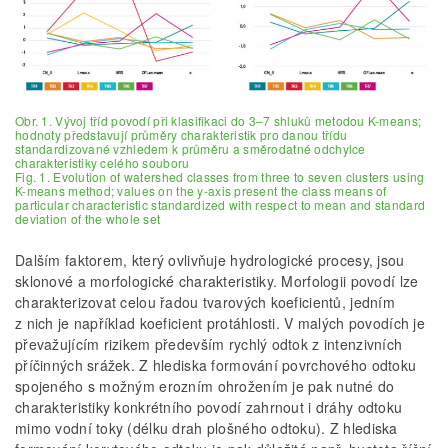
Obr. 1. Vývoj tříd povodí při klasifikaci do 3–7 shluků metodou K-means;
hodnoty představují průměry charakteristik pro danou třídu
standardizované vzhledem k průměru a směrodatné odchylce
charakteristiky celého souboru
Fig. 1. Evolution of watershed classes from three to seven clusters using
K-means method; values on the y-axis present the class means of
particular characteristic standardized with respect to mean and standard
deviation of the whole set
Dalším faktorem, který ovlivňuje hydrologické procesy, jsou
sklonové a morfologické charakteristiky. Morfologii povodí lze
charakterizovat celou řadou tvarových koeficientů, jedním
z nich je například koeficient protáhlosti. V malých povodích je
převažujícím rizikem především rychlý odtok z intenzivních
příčinných srážek. Z hlediska formování povrchového odtoku
spojeného s možným erozním ohrožením je pak nutné do
charakteristiky konkrétního povodí zahrnout i dráhy odtoku
mimo vodní toky (délku drah plošného odtoku). Z hlediska