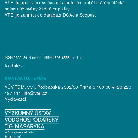
VTEI je open access časopis, autorům ani čtenářům článků
nejsou účtovány žádné poplatky.
VTEI je zahrnut do databází
DOAJ
a
Scopus
.
ISSN 0322–8916 (print), ISSN 1805-6555 (on-line)
Redakce
KONTAKTUJTE NÁS
VÚV TGM, v.v.i. Podbabská 2582/30 Praha 6 160 00 +420 220
197 111
info@vtei.cz
Vydavatel
Partneři
www.mzp.cz
VTEI ® 2026