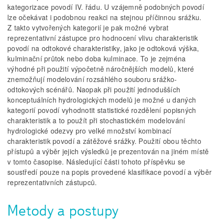
kategorizace povodí IV. řádu. U vzájemně podobných povodí
lze očekávat i podobnou reakci na stejnou příčinnou srážku.
Z takto vytvořených kategorií je pak možné vybrat
reprezentativní zástupce pro hodnocení vlivu charakteristik
povodí na odtokové charakteristiky, jako je odtoková výška,
kulminační průtok nebo doba kulminace. To je zejména
výhodné při použití výpočetně náročnějších modelů, které
znemožňují modelování rozsáhlého souboru srážko-
odtokových scénářů. Naopak při použití jednodušších
konceptuálních hydrologických modelů je možné u daných
kategorií povodí vyhodnotit statistické rozdělení popisných
charakteristik a to použít při stochastickém modelování
hydrologické odezvy pro velké množství kombinací
charakteristik povodí a zátěžové srážky. Použití obou těchto
přístupů a výběr jejich výsledků je prezentován na jiném místě
v tomto časopise. Následující části tohoto příspěvku se
soustředí pouze na popis provedené klasifikace povodí a výběr
reprezentativních zástupců.
Metody a postupy