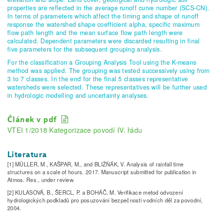
properties are reflected in the average runoff curve number (SCS-CN).
In terms of parameters which affect the timing and shape of runoff
response the watershed shape coefficient alpha, specific maximum
flow path length and the mean surface flow path length were
calculated. Dependent parameters were discarded resulting in final
five parameters for the subsequent grouping analysis.
For the classification a Grouping Analysis Tool using the K-means
method was applied. The grouping was tested successively using from
3 to 7 classes. In the end for the final 5 classes representative
watersheds were selected. These representatives will be further used
in hydrologic modelling and uncertainty analyses.
Článek v pdf
VTEI 1/2018 Kategorizace povodí IV. řádu
Literatura
[1] MÜLLER, M., KAŠPAR, M., and BLIŽŇÁK, V. Analysis of rainfall time
structures on a scale of hours. 2017. Manuscript submitted for publication in
Atmos. Res., under review.
[2] KULASOVÁ, B., ŠERCL, P. a BOHÁČ, M. Verifikace metod odvození
hydrologických podkladů pro posuzování­ bezpečnosti vodní­ch děl za povodní,
2004.