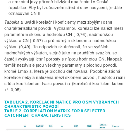
a erozními jevy přírodě blízkými opatřeními v České
republice. Aby byl zdůrazněn střední stav nasycení, je dále
označován CN II.
Tabulka 2
uvádí korelační koeficienty mezi zbylými osmi
charakteristikami povodí. Významnou korelaci lze nalézt mezi
parametrem sklonu a hodnotou CN (-0,76), nadmořskou
výškou a CN (-0,57) a průměrným sklonem a nadmořskou
výškou (0,49). To odpovídá skutečnosti, že ve vyšších
nadmořských výškách, stejně jako na prudších svazích, se
častěji vyskytují lesní porosty s nízkou hodnotou CN. Naopak
téměř nezávislé jsou všechny parametry s plochou povodí,
kromě Lmax.s, která je plochou definována. Podobně žádná
korelace nebyla nalezena mezi sklonem povodí, hustotou říční
sítě a koeficientem tvaru povodí α (korelační koeficient kolem
+/- 0,05).
TABULKA 2. KORELAČNÍ MATICE PRO OSM VYBRANÝCH
CHARAKTERISTIK POVODÍ
TABLE 2. CORRELATION MATRIX FOR 8 SELECTED
CATCHMENT CHARACTERISTICS