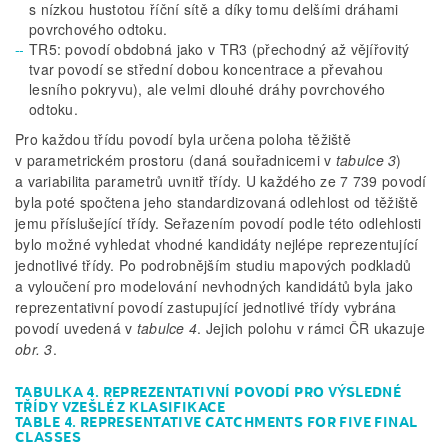
s nízkou hustotou říční sítě a díky tomu delšími dráhami
povrchového odtoku.
TR5: povodí obdobná jako v TR3 (přechodný až vějířovitý
tvar povodí se střední dobou koncentrace a převahou
lesního pokryvu), ale velmi dlouhé dráhy povrchového
odtoku.
Pro každou třídu povodí byla určena poloha těžiště
v parametrickém prostoru (daná souřadnicemi v
tabulce 3
)
a variabilita parametrů uvnitř třídy. U každého ze 7 739 povodí
byla poté spočtena jeho standardizovaná odlehlost od těžiště
jemu příslušející třídy. Seřazením povodí podle této odlehlosti
bylo možné vyhledat vhodné kandidáty nejlépe reprezentující
jednotlivé třídy. Po podrobnějším studiu mapových podkladů
a vyloučení pro modelování nevhodných kandidátů byla jako
reprezentativní povodí zastupující jednotlivé třídy vybrána
povodí uvedená v
tabulce 4
. Jejich polohu v rámci ČR ukazuje
obr. 3
.
TABULKA 4. REPREZENTATIVNÍ POVODÍ PRO VÝSLEDNÉ
TŘÍDY VZEŠLÉ Z KLASIFIKACE
TABLE 4. REPRESENTATIVE CATCHMENTS FOR FIVE FINAL
CLASSES