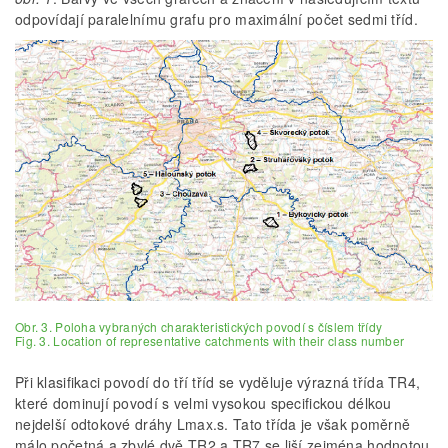
odpovídají paralelnímu grafu pro maximální počet sedmi tříd.
Obr. 3. Poloha vybraných charakteristických povodí s číslem třídy
Fig. 3. Location of representative catchments with their class number
Při klasifikaci povodí do tří tříd se vyděluje výrazná třída TR4,
které dominují povodí s velmi vysokou specifickou délkou
nejdelší odtokové dráhy Lmax.s. Tato třída je však poměrně
málo početná a zbylé dvě TR2 a TR7 se liší zejména hodnotou