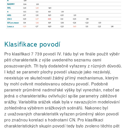
Klasifikace povodí
Pro klasifikaci 7 739 povodí IV. řádu byl ve finále použit výběr
pěti charakteristik z výše uvedeného seznamu osmi
posuzovaných. Tři byly dodatečně vyřazeny z různých důvodů.
I když se parametr plochy povodí ukazuje jako nezávislý,
neexistuje ve skutečnosti žádný přímý mechanismus, kterým
by mohl ovlivnit modelovanou odezvu povodí. Podobně
parametr průměrné nadmořské výšky byl vynechán, neboť se
jedná o charakteristiku ovlivňující spíše parametry zátěžové
srážky. Variabilita srážek však byla v navazujícím modelování
zohledněna výběrem srážkových scénářů. Nakonec byl
z uvažovaných charakteristik vyřazen průměrný sklon povodí
pro značnou korelaci s hodnotami CN. Pro klasifikaci
charakteristických skupin povodí tedy bylo zvoleno těchto pět