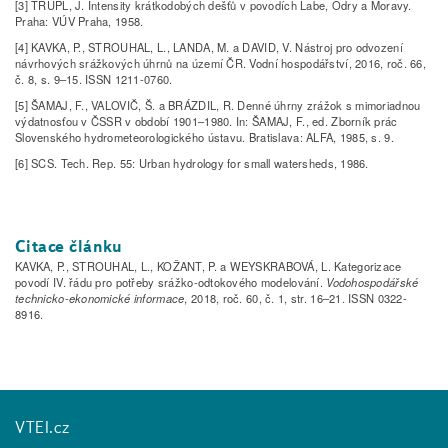
[3] TRUPL, J. Intensity krátkodobých dešťů v povodí­ch Labe, Odry a Moravy.
Praha: VÚV Praha, 1958.
[4] KAVKA, P., STROUHAL, L., LANDA, M. a DAVID, V. Nástroj pro odvození
návrhových srážkových úhrnů na území ČR. Vodní hospodářství, 2016, roč. 66,
č. 8, s. 9–15. ISSN 1211-0760.
[5] ŠAMAJ, F., VALOVIČ, Š. a BRÁZDIL, R. Denné úhrny zrážok s mimoriadnou
výdatnosťou v ČSSR v období­ 1901–1980. In: ŠAMAJ, F., ed. Zborní­k prác
Slovenského hydrometeorologického ústavu. Bratislava: ALFA, 1985, s. 9.
[6] SCS. Tech. Rep. 55: Urban hydrology for small watersheds, 1986.
Citace článku
KAVKA, P., STROUHAL, L., KOŽANT, P. a WEYSKRABOVÁ, L. Kategorizace
povodí IV. řádu pro potřeby srážko-odtokového modelování.
Vodohospodářské
technicko-ekonomické informace
, 2018, roč. 60, č. 1, str. 16–21. ISSN 0322-
8916.
VTEI.cz