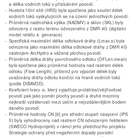
a délka vodních toků v příslušném povodí.
Hustota říční sítě (HRS) byla spočtena jako součet délek
vodních toků vyskytujících se na území jednotlivých povodí.
Průměrná nadmořská výška (NADMV) a sklon (SKL) byly
odvozeny z rastru terénu odvozeného z DMR 4G (digitální
model reliéfu 4. generace).
Specifická maximální délka odtokové dráhy (Lmax.s) byla
odvozena jako maximální délka odtokové dráhy z DMR 4G
nástrojem ArcHydro a vážená plochou povodí.
Průměrná délka dráhy povrchového odtoku (OFLen.mean)
byla spočtena jako průměrná hodnota nad rastrem délek
odtoku (Flow Length), přičemž pro výpočet délek byly
uvažovány dráhy odtoku končící na hraně vodních toků
(podle DIBAVOD).
Koeficient tvaru α, který vyjadřuje protáhlost/vějířovitost
povodí pak jako poměr plochy povodí a druhé mocniny
nejkratší vzdálenosti mezi ústím a nejvzdálenějším bodem
daného povodí.
Průměrné hodnoty CN [6] pro střední stupeň nasycení (IPS
II) byly vyhodnoceny nad rastrem CN odvozeným řešitelem
(SWECO Hydroprojekt) v rámci jeho předchozího projektu
Strategie ochrany před negativními dopady povodní