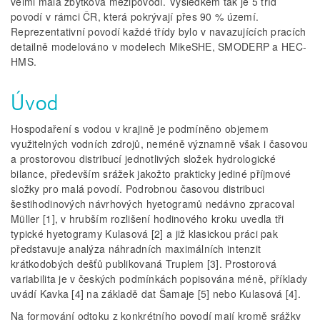
velmi malá zbytková mezipovodí. Výsledkem tak je 5 tříd
povodí v rámci ČR, která pokrývají přes 90 % území.
Reprezentativní povodí každé třídy bylo v navazujících pracích
detailně modelováno v modelech MikeSHE, SMODERP a HEC-
HMS.
Úvod
Hospodaření s vodou v krajině je podmíněno objemem
využitelných vodních zdrojů, neméně významně však i časovou
a prostorovou distribucí jednotlivých složek hydrologické
bilance, především srážek jakožto prakticky jediné příjmové
složky pro malá povodí. Podrobnou časovou distribuci
šestihodinových návrhových hyetogramů nedávno zpracoval
Müller [1], v hrubším rozlišení hodinového kroku uvedla tři
typické hyetogramy Kulasová [2] a již klasickou práci pak
představuje analýza náhradních maximálních intenzit
krátkodobých dešťů publikovaná Truplem [3]. Prostorová
variabilita je v českých podmínkách popisována méně, příklady
uvádí Kavka [4] na základě dat Šamaje [5] nebo Kulasová [4].
Na formování odtoku z konkrétního povodí mají kromě srážky