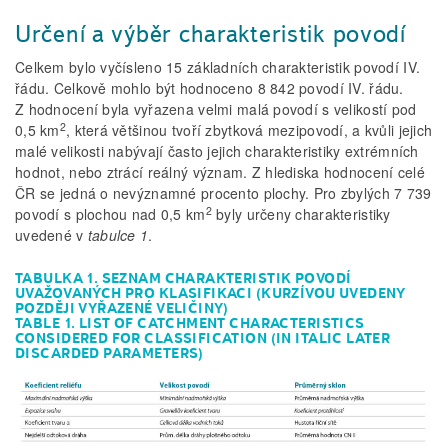
Určení a výběr charakteristik povodí
Celkem bylo vyčísleno 15 základních charakteristik povodí IV.
řádu. Celkově mohlo být hodnoceno 8 842 povodí IV. řádu.
Z hodnocení byla vyřazena velmi malá povodí s velikostí pod
2
0,5 km
, která většinou tvoří zbytková mezipovodí, a kvůli jejich
malé velikosti nabývají často jejich charakteristiky extrémních
hodnot, nebo ztrácí reálný význam. Z hlediska hodnocení celé
ČR se jedná o nevýznamné procento plochy. Pro zbylých 7 739
2
povodí s plochou nad 0,5 km
byly určeny charakteristiky
uvedené v
tabulce 1
.
TABULKA 1. SEZNAM CHARAKTERISTIK POVODÍ
UVAŽOVANÝCH PRO KLASIFIKACI (KURZÍVOU UVEDENY
POZDĚJI VYŘAZENÉ VELIČINY)
TABLE 1. LIST OF CATCHMENT CHARACTERISTICS
CONSIDERED FOR CLASSIFICATION (IN ITALIC LATER
DISCARDED PARAMETERS)