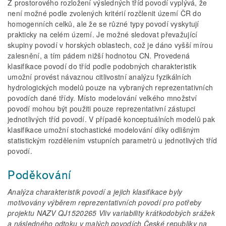
Z prostorového rozložení výsledných tříd povodí vyplývá, že
není možné podle zvolených kritérií rozčlenit území ČR do
homogenních celků, ale že se různé typy povodí vyskytují
prakticky na celém území. Je možné sledovat převažující
skupiny povodí v horských oblastech, což je dáno vyšší mírou
zalesnění, a tím pádem nižší hodnotou CN. Provedená
klasifikace povodí do tříd podle podobných charakteristik
umožní provést návaznou citlivostní analýzu fyzikálních
hydrologických modelů pouze na vybraných reprezentativních
povodích dané třídy. Místo modelování velkého množství
povodí mohou být použiti pouze reprezentativní zástupci
jednotlivých tříd povodí. V případě konceptuálních modelů pak
klasifikace umožní stochastické modelování díky odlišným
statistickým rozdělením vstupních parametrů u jednotlivých tříd
povodí.
Poděkování
Analýza charakteristik povodí a jejich klasifikace byly
motivovány výběrem reprezentativních povodí pro potřeby
projektu NAZV QJ1520265 Vliv variability krátkodobých srážek
a následného odtoku v malých povodích České republiky na