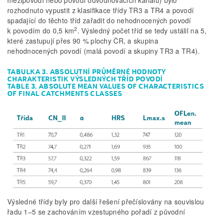
mezipovodí nebo povodí odvodňovacích kanálů) bylo
rozhodnuto vypustit z klasifikace třídy TR3 a TR4 a povodí
spadající do těchto tříd zařadit do nehodnocených povodí
2
k povodím do 0,5 km
. Výsledný počet tříd se tedy ustálil na 5,
které zastupují přes 90 % plochy ČR, a skupina
nehodnocených povodí (malá povodí a skupiny TR3 a TR4).
TABULKA 3. ABSOLUTNÍ PRŮMĚRNÉ HODNOTY
CHARAKTERISTIK VÝSLEDNÝCH TŘÍD POVODÍ
TABLE 3. ABSOLUTE MEAN VALUES OF CHARACTERISTICS
OF FINAL CATCHMENTS CLASSES
Výsledné třídy byly pro další řešení přečíslovány na souvislou
řadu 1–5 se zachováním vzestupného pořadí z původní