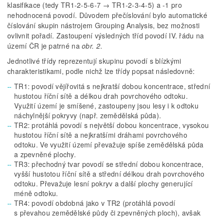
klasifikace (tedy TR1-2-5-6-7 → TR1-2-3-4-5) a -1 pro
nehodnocená povodí. Důvodem přečíslování bylo automatické
číslování skupin nástrojem Grouping Analysis, bez možnosti
ovlivnit pořadí. Zastoupení výsledných tříd povodí IV. řádu na
území ČR je patrné na
obr. 2
.
Jednotlivé třídy reprezentují skupinu povodí s blízkými
charakteristikami, podle nichž lze třídy popsat následovně:
TR1: povodí vějířovitá s nejkratší dobou koncentrace, střední
hustotou říční sítě a délkou drah povrchového odtoku.
Využití území je smíšené, zastoupeny jsou lesy i k odtoku
náchylnější pokryvy (např. zemědělská půda).
TR2: protáhlá povodí s největší dobou koncentrace, vysokou
hustotou říční sítě a nejkratšími dráhami povrchového
odtoku. Ve využití území převažuje spíše zemědělská půda
a zpevněné plochy.
TR3: přechodný tvar povodí se střední dobou koncentrace,
vyšší hustotou říční sítě a střední délkou drah povrchového
odtoku. Převažuje lesní pokryv a další plochy generující
méně odtoku.
TR4: povodí obdobná jako v TR2 (protáhlá povodí
s převahou zemědělské půdy či zpevněných ploch), avšak