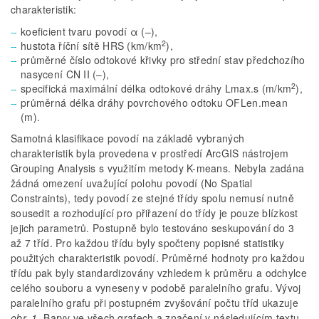
charakteristik:
koeficient tvaru povodí α (–),
2
hustota říční sítě HRS (km/km
),
průměrné číslo odtokové křivky pro střední stav předchozího
nasycení CN II (–),
2
specifická maximální délka odtokové dráhy Lmax.s (m/km
),
průměrná délka dráhy povrchového odtoku OFLen.mean
(m).
Samotná klasifikace povodí na základě vybraných
charakteristik byla provedena v prostředí ArcGIS nástrojem
Grouping Analysis s využitím metody K-means. Nebyla zadána
žádná omezení uvažující polohu povodí (No Spatial
Constraints), tedy povodí ze stejné třídy spolu nemusí nutně
sousedit a rozhodující pro přiřazení do třídy je pouze blízkost
jejich parametrů. Postupně bylo testováno seskupování do 3
až 7 tříd. Pro každou třídu byly spočteny popisné statistiky
použitých charakteristik povodí. Průměrné hodnoty pro každou
třídu pak byly standardizovány vzhledem k průměru a odchylce
celého souboru a vyneseny v podobě paralelního grafu. Vývoj
paralelního grafu při postupném zvyšování počtu tříd ukazuje
obr. 1
. Barvy ve všech grafech a značení v následujícím textu