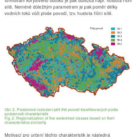
formování korytového odtoku je pak důležitá např. hustota říční
sítě. Neméně důležitým parametrem je pak poměr délky
vodních toků vůči ploše povodí, tzv. hustota říční sítě.
Obr. 2. Prostorové rozložení pěti tříd povodí klasifikovaných podle
podobnosti charakteristik
Fig. 2. Regionalization of five watershed classes based on their
characteristics similarity
Motivací pro určení těchto charakteristik je následná