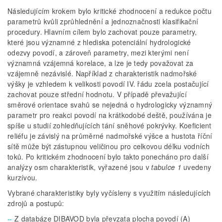
Následujícím krokem bylo kritické zhodnocení a redukce počtu
parametrů kvůli zprůhlednění a jednoznačnosti klasifikační
procedury. Hlavním cílem bylo zachovat pouze parametry,
které jsou významné z hlediska potenciální hydrologické
odezvy povodí, a zároveň parametry, mezi kterými není
významná vzájemná korelace, a lze je tedy považovat za
vzájemně nezávislé. Například z charakteristik nadmořské
výšky je vzhledem k velikosti povodí IV. řádu zcela postačující
zachovat pouze střední hodnotu. V případě převažující
směrové orientace svahů se nejedná o hydrologicky významný
parametr pro reakci povodí na krátkodobé deště, používána je
spíše u studií zohledňujících tání sněhové pokrývky. Koeficient
reliéfu je závislý na průměrné nadmořské výšce a hustota říční
sítě může být zástupnou veličinou pro celkovou délku vodních
toků. Po kritickém zhodnocení bylo takto ponecháno pro další
analýzy osm charakteristik, vyřazené jsou v
tabulce 1
uvedeny
kurzívou.
Vybrané charakteristiky byly vyčísleny s využitím následujících
zdrojů a postupů:
Z databáze DIBAVOD byla převzata plocha povodí (A)