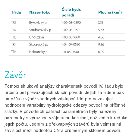
Závěr
Pomocí shlukové analýzy charakteristik povodí IV. řádu bylo
určeno pět převažujících skupin povodí. Jejich zatřídění pak
umožňuje výběr vhodných zástupců tříd pro navazující
hodnocení variability hydrologické odezvy povodí na příčinné
srážky. V původních patnácti parametrech byly nalezeny
parametry s výraznou vzájemnou korelací, což vedlo k redukci
jejich počtu. Jedním z překvapivých závěrů byla velmi silná
závislost mezi hodnotou CN a průměrným sklonem povodí.