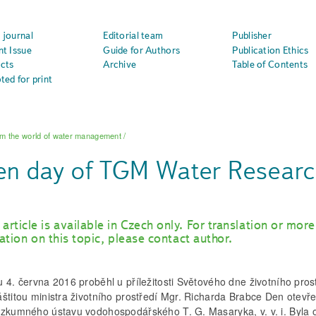
 journal
Editorial team
Publisher
nt Issue
Guide for Authors
Publication Ethics
cts
Archive
Table of Contents
ted for print
m the world of water management
/
n day of TGM Water Research In
 article is available in Czech only. For translation or more
ation on this topic, please contact author.
 4. června 2016 proběhl u příležitosti Světového dne životního pros
áštitou ministra životního prostředí Mgr. Richarda Brabce Den otevř
ýzkumného ústavu vodohospodářského T. G. Masaryka, v. v. i. Byla 