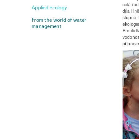
celá řa
Applied ecology
díla Hn
stupně 
From the world of water
ekologie
management
Prohlíd
vodohos
připrave