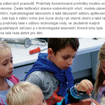
da odborných pracovišť. Probíhaly komentované prohlídky modelu v
ěvkovice, České kalibrační stanice vodoměrných vrtulí, modelu plav
Děčín, hydrobiologické laboratoře a také laboratoří odboru aplikova
, kde byly k vidění mimo jiné různé druhy ryb včetně úhořů a také ra
ky probíhaly také v odboru technologie vody, ve zkušebně malých
podářských zařízení a v technologické laboratoři. Kromě toho byla
na celá řada aktivit pro děti.