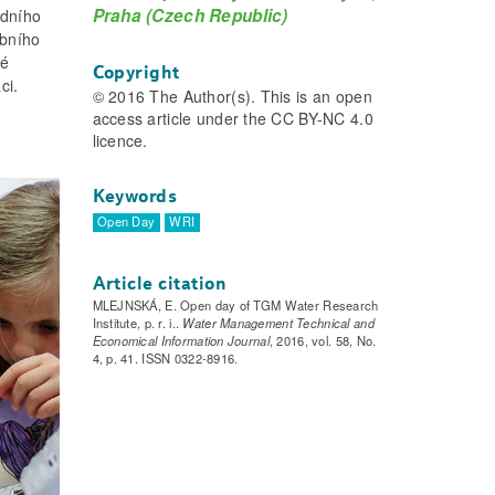
Praha (Czech Republic)
odního
ebního
né
Copyright
ci.
© 2016 The Author(s). This is an open
access article under the CC BY-NC 4.0
licence.
Keywords
Open Day
WRI
Article citation
MLEJNSKÁ, E. Open day of TGM Water Research
Institute, p. r. i..
Water Management Technical and
Economical Information Journal
, 2016, vol. 58, No.
4, p. 41. ISSN 0322-8916.