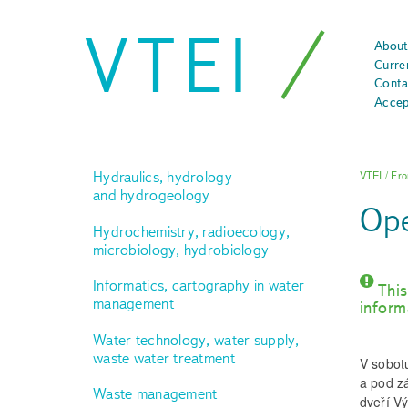
VTEI
About
Curre
Conta
Accep
Hydraulics, hydrology
VTEI
/
Fro
and hydrogeology
Ope
Hydrochemistry, radioecology,
microbiology, hydrobiology
Informatics, cartography in water
This
management
inform
Water technology, water supply,
waste water treatment
V sobotu
a pod z
Waste management
dveří V