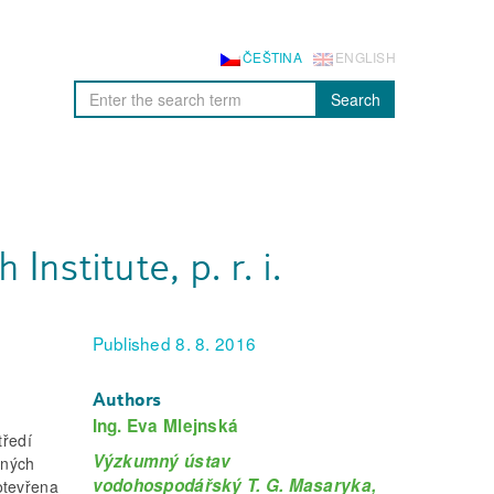
ČEŠTINA
ENGLISH
Search
stitute, p. r. i.
Published 8. 8. 2016
Authors
Ing. Eva Mlejnská
tředí
Výzkumný ústav
ených
vodohospodářský T. G. Masaryka,
otevřena