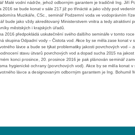
ř Malé vodní nádrže, jehož odborným garantem je tradičně Ing. Jiří P
na 2016 se bude konat v sále 217 již po třinácté a jako vždy pod vedení
Radomíra Muzikáře, CSc., seminář Podzemní voda ve vodoprávním řízen
ř bude jako vždy akreditovaný Ministerstvem vnitra a tedy atraktivní p
níky městských i krajských úřadů.
jna 2016 předpokládá uskutečnění svého dalšího semináře v tomto roce
ná skupina Odpadní vody – Čistota vod. Akce by se měla zase konat v s
otného lávce a bude se týkat problematiky jakosti povrchových vod – 
hodnocení stavu útvarů povrchových vod a dopad sucha 2015 na jakost
mém konci prosince, 20. prosince 2016 je pak plánován seminář zam
sma hygienické ochrany (povrchových vod). Akce by se měla konat v 
votného lávce a designovaným odbor
ným garantem je Ing. Bohumil M