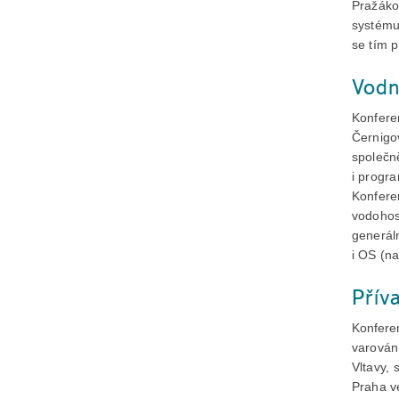
Pražáko
systému
se tím 
Vodn
Konfere
Černigo
společn
i progr
Konfere
vodohos
generáln
i OS (na
Přív
Konferen
varován
Vltavy, 
Praha v