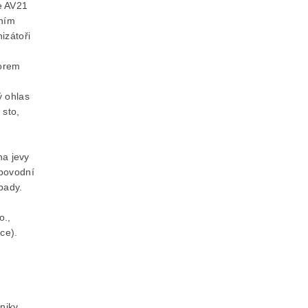
e AV21
lním
izátoři
torem
 ohlas
 sto,
na jevy
 povodní
pady.
o.,
ce).
niky