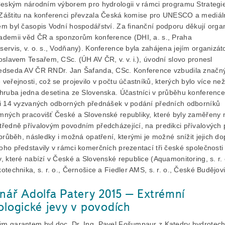
 Českým národním výborem pro hydrologii v rámci programu Strategi
Záštitu na konferenci převzala Česká komise pro UNESCO a mediá
em byl časopis Vodní hospodářství. Za finanční podporu děkují organ
ademii věd ČR a sponzorům konference (DHI, a. s., Praha
servis, v. o. s., Vodňany). Konference byla zahájena jejím organizá
oslavem Tesařem, CSc. (ÚH AV ČR, v. v. i.), úvodní slovo pronesl
edseda AV ČR RNDr. Jan Šafanda, CSc. Konference vzbudila značný
veřejnosti, což se projevilo v počtu účastníků, kterých bylo více než
zhruba jedna desetina ze Slovenska. Účastníci v průběhu konference
li 14 vyzvaných odborných přednášek v podání předních odborníků
mných pracovišť České a Slovenské republiky, které byly zaměřeny 
tředně přívalovým povodním předcházející, na predikci přívalových
 průběh, následky i možná opatření, kterými je možné snížit jejich do
oho představily v rámci komerčních prezentací tři české společnosti
, které nabízí v České a Slovenské republice (Aquamonitoring, s. r. 
otechnika, s. r. o., Černošice a Fiedler AMS, s. r. o., České Budějovi
nář Adolfa Patery 2015 – Extrémní
ologické jevy v povodích
m garantem byl doc. Dr. Ing. Pavel Fošumpaur z Katedry hydrotech