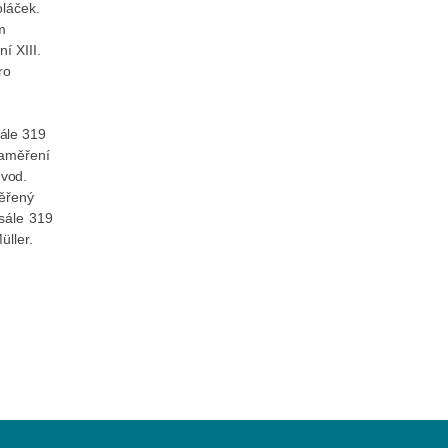
oláček.
m
í XIII.
ro
ále 319
zaměření
 vod.
ěřený
sále 319
üller.