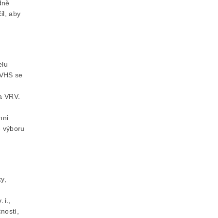
dně
il, aby
elu
TVHS se
a VRV.
hni
é výboru
ky
,
 i.,
ností,