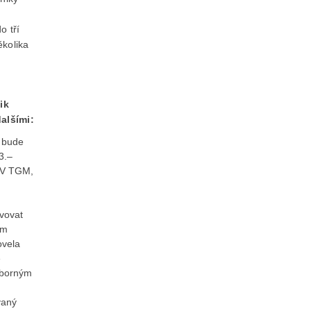
o tří
ěkolika
ik
alšími:
e bude
3.–
VÚV TGM,
vovat
ím
ovela
é
dborným
vaný