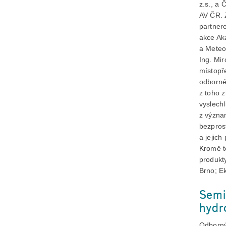
z.s., a
AV ČR. 
partner
akce Ak
a Meteo
Ing. Mir
místopř
odborné 
z toho 
vyslech
z význa
bezpros
a jejich
Kromě t
produkty
Brno; Ek
Semi
hydr
Odborný