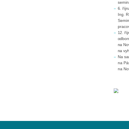
seminá
6. říj
Ing. 
Seminá
pracov
12. ří
odbor
na Nov
na vy
Na sa
na Pá
na No