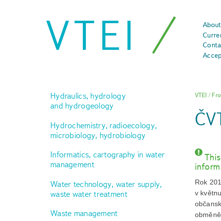
VTEI
About
Curre
Conta
Accep
Hydraulics, hydrology
VTEI
/
Fro
and hydrogeology
ČVT
Hydrochemistry, radioecology,
microbiology, hydrobiology
Informatics, cartography in water
This
management
inform
Rok 201
Water technology, water supply,
waste water treatment
v květn
občansk
Waste management
obměněn