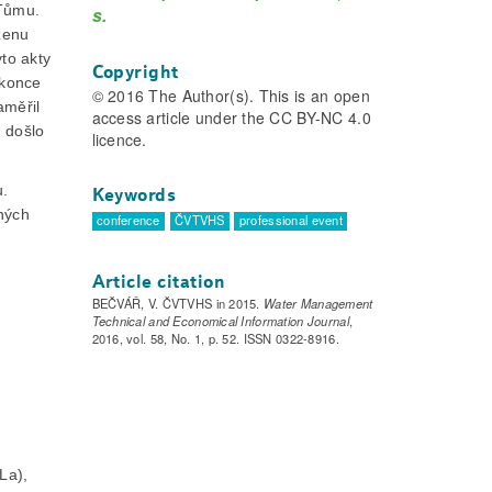
 Tůmu.
s.
ženu
to akty
Copyright
 konce
© 2016 The Author(s). This is an open
aměřil
access article under the CC BY-NC 4.0
ě došlo
licence.
u.
Keywords
ných
conference
ČVTVHS
professional event
Article citation
BEČVÁŘ, V. ČVTVHS in 2015.
Water Management
Technical and Economical Information Journal
,
2016, vol. 58, No. 1, p. 52. ISSN 0322-8916.
La),