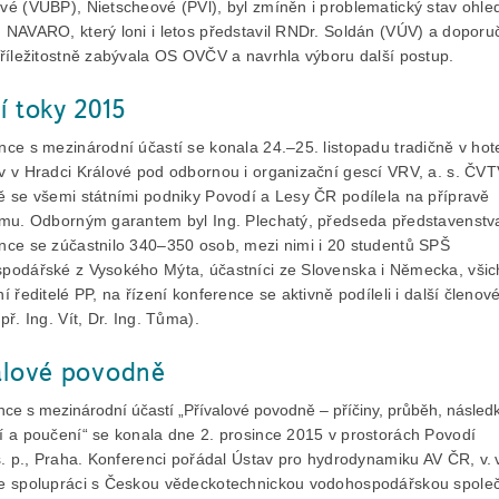
vé (VÚBP), Nietscheové (PVl), byl zmíněn i problematický stav ohle
 NAVARO, který loni i letos představil RNDr. Soldán (VÚV) a doporuč
příležitostně zabývala OS OVČV a navrhla výboru další postup.
í toky 2015
nce s mezinárodní účastí se konala 24.–25. listopadu tradičně v hot
v v Hradci Králové pod odbornou i organizační gescí VRV, a. s. ČV
ě se všemi státními podniky Povodí a Lesy ČR podílela na přípravě
amu. Odborným garantem byl Ing. Plechatý, předseda představenstv
nce se zúčastnilo 340–350 osob, mezi nimi i 20 studentů SPŠ
podářské z Vysokého Mýta, účastníci ze Slovenska i Německa, všic
í ředitelé PP, na řízení konference se aktivně podíleli i další členov
př. Ing. Vít, Dr. Ing. Tůma).
alové povodně
ce s mezinárodní účastí „Přívalové povodně – příčiny, průběh, násled
í a poučení“ se konala dne 2. prosince 2015 v prostorách Povodí
s. p., Praha. Konferenci pořádal Ústav pro hydrodynamiku AV ČR, v. v.
e spolupráci s Českou vědeckotechnickou vodohospodářskou společ