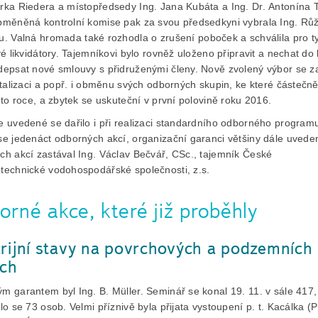
rka Riedera a místopředsedy Ing. Jana Kubáta a Ing. Dr. Antonína
bměněná kontrolní komise pak za svou předsedkyni vybrala Ing. Rů
u. V
alná hromada také rozhodla o zrušení poboček a schválila pro ty
vé likvidátory. Tajemníkovi bylo rovněž uloženo připravit a nechat do
depsat nové smlouvy s přidruženými členy. Nově zvolený výbor se z
italizaci a popř. i obměnu svých odborných skupin, ke které částečn
mto roce, a zbytek se uskuteční v první polovině roku 2016.
e uvedené se dařilo i při realizaci standardního odborného program
se jedenáct odborných akcí, organizační garanci většiny dále uvede
ch akcí zastával Ing. Václav Bečvář, CSc., tajemník České
technické vodohospodářské společnosti, z.s.
rné akce, které již proběhly
rijní stavy na povrchových a podzemních
ch
m garantem byl Ing. B. Müller. Seminář se konal 19. 11. v sále 417,
lo se 73 osob. Velmi příznivě byla přijata vystoupení p. t. Kacálka (P