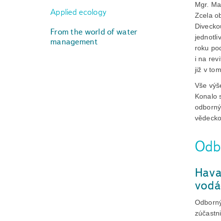
Mgr. Ma
Applied ecology
Zcela o
Divecko
From the world of water
jednotli
management
roku po
i na rev
již v to
Vše výš
Konalo 
odborný
vědecko
Odbo
Hava
vodá
Odborný
zúčastni