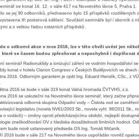
eminář se konal 16. 12. v sále 417 na Novotného lávce 5, Praha 1.
ilo se jej 90 odborníků, předneseno bylo 15 příspěvků rozdělených d
vystavena tři posterová sdělení. Součástí semináře byl i sborník s n
ými a s velkou řadou ostatních příspěvků.
jde
o odborné akce v roce 2016, lze v této chvíli uvést jen někol
 které se časem budou zpřesňovat a nepochybně i doplňovat d
ční seminář
Radionuklidy a ionizující záření ve vodním hospodářství s
ždy konat v hotelu Clarion Congress v Českých Budějovicích ve dnech 
ětna 2016. Odborným garantem je opět Ing. Eduard Hanslík, CSc., z 
.
větna 2016 se bude v sále 319 konat Valná hromada ČVTVHS, z.s.
vna 2016 se uskuteční na Novotného lávce seminář, který začne připra
aktivizovaná odborná skupina Odpadní vody – Čistota vod se zaměřen
visející legislativu (novela NV61/2003 Sb., novela vyhl. 98/2011 Sb., n
a o vodách) – změny oproti předcházejícímu období, nejlepší dostupn
logie zneškodňování OV z hlediska dosažitelnosti limitních hodnot. O
tem bude nově ustanovený předseda OS Ing. Tomáš Mičaník.
áří 2016 bude v sále 217 na Novotného lávce uspořádán rovněž opako