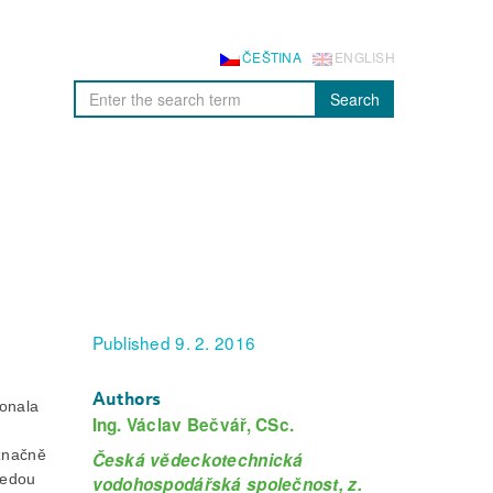
ČEŠTINA
ENGLISH
Search
Published 9. 2. 2016
Authors
konala
Ing. Václav Bečvář, CSc.
 značně
Česká vědeckotechnická
sedou
vodohospodářská společnost, z.