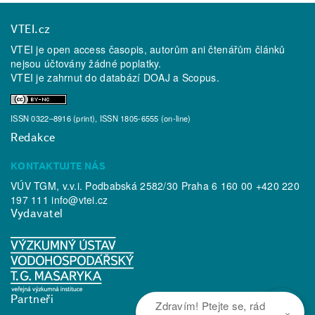
VTEI.cz
VTEI je open access časopis, autorům ani čtenářům článků
nejsou účtovány žádné poplatky.
VTEI je zahrnut do databází
DOAJ
a
Scopus
.
ISSN 0322–8916 (print), ISSN 1805-6555 (on-line)
Redakce
KONTAKTUJTE NÁS
VÚV TGM, v.v.i. Podbabská 2582/30 Praha 6 160 00 +420 220
197 111
info@vtei.cz
Vydavatel
Partneři
Zdravím! Ptejte se, rád
×