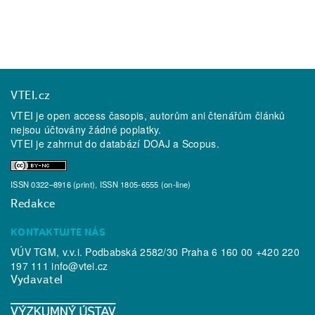
VTEI.cz
VTEI je open access časopis, autorům ani čtenářům článků
nejsou účtovány žádné poplatky.
VTEI je zahrnut do databází
DOAJ
a
Scopus
.
ISSN 0322–8916 (print), ISSN 1805-6555 (on-line)
Redakce
KONTAKTUJTE NÁS
VÚV TGM, v.v.i. Podbabská 2582/30 Praha 6 160 00 +420 220
197 111
info@vtei.cz
Vydavatel