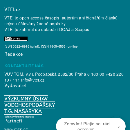
VTEI.cz
VTEI je open access časopis, autorům ani čtenářům článků
nejsou účtovány žádné poplatky.
VTEI je zahrnut do databází
DOAJ
a
Scopus
.
ISSN 0322–8916 (print), ISSN 1805-6555 (on-line)
Redakce
KONTAKTUJTE NÁS
VÚV TGM, v.v.i. Podbabská 2582/30 Praha 6 160 00 +420 220
197 111
info@vtei.cz
Vydavatel
Partneři
Zdravím! Ptejte se, rád
×
odpovím.
www.mzp.cz