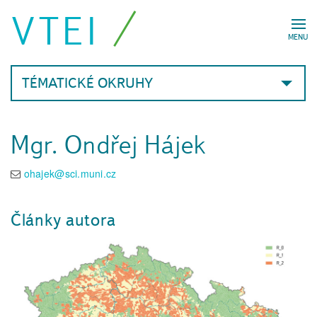
VTEI
MENU
TÉMATICKÉ OKRUHY
Mgr. Ondřej Hájek
ohajek@sci.muni.cz
Články autora