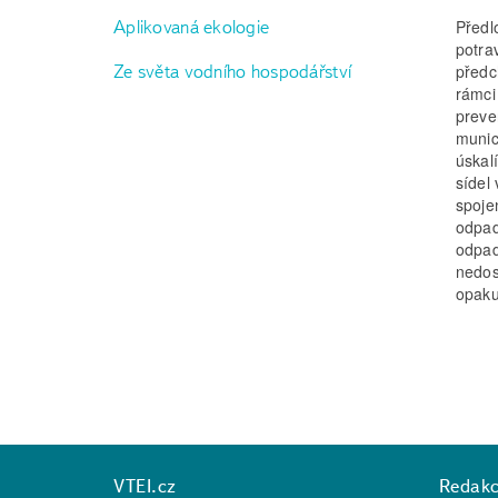
Předl
Aplikovaná ekologie
potra
Ze světa vodního hospodářství
předc
rámci
preve
munic
úskalí
sídel
spoje
odpad
odpad
nedos
opaku
VTEI.cz
Redak