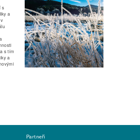
 s
iky a
 v
álu
a
nnosti
a s tím
iky a
inovými
Partneři