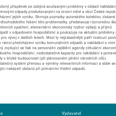
ožený příspěvek se zabývá současnými problémy v oblasti nakládání
vinovými odpady produkovanými na úrovni měst a obcí České republ
házení jejich vzniku. Shrnuje poznatky autorského kolektivu získané
 dlouhodobého řešení této problematiky, představuje různorodou šk
ntivních opatření, elementární ekonomický rozbor výdajů a příjmů
ipalit v odpadovém hospodářství a poukazuje na aktuální problémy 
 pro vývoj v dalších letech. Mezi ty nejzásadnější patří rostoucí povi
 v rámci předcházení vzniku komunálních odpadů a nakládání s nimi 
ný zvyšující se tlak na personální zajištění agendy cirkulární ekonom
ového hospodářství, nedostatečné kapacity pro nakládání s potrav
y v blízké budoucnosti (při plánovaném plnění národních cílů),
tatečný systém přenosu a výměny relevantních informací a stále se
jící nekázeň občanů při primárním třídění odpadů.
ce
Vydavatel