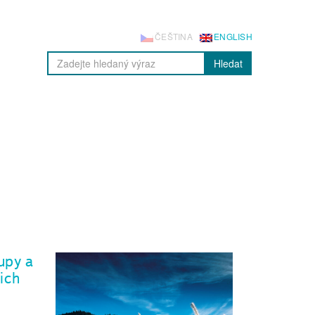
ČEŠTINA
ENGLISH
Hledat
upy a
ich