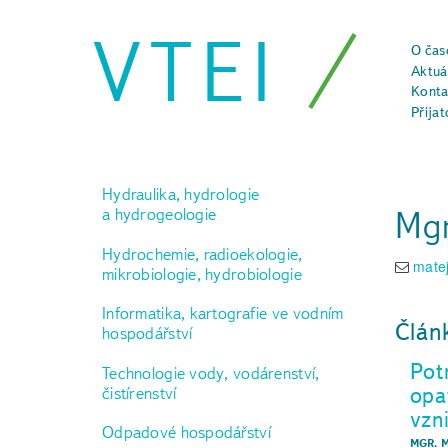
VTEI
O čas
Aktuál
Konta
Přijat
Hydraulika, hydrologie
Mgr
a hydrogeologie
Hydrochemie, radioekologie,
mate
mikrobiologie, hydrobiologie
Informatika, kartografie ve vodním
Člán
hospodářství
Pot
Technologie vody, vodárenství,
opa
čistírenství
vzn
Odpadové hospodářství
MGR. 