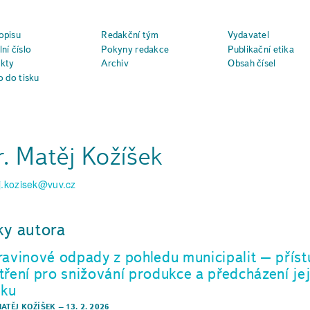
opisu
Redakční tým
Vydavatel
ní číslo
Pokyny redakce
Publikační etika
kty
Archiv
Obsah čísel
o do tisku
. Matěj Kožíšek
j.kozisek@vuv.cz
ky autora
ravinové odpady z pohledu municipalit – příst
tření pro snižování produkce a předcházení jej
iku
MATĚJ KOŽÍŠEK
–
13. 2. 2026