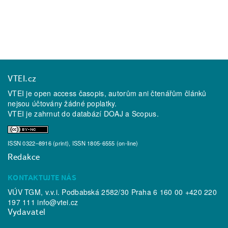
VTEI.cz
VTEI je open access časopis, autorům ani čtenářům článků
nejsou účtovány žádné poplatky.
VTEI je zahrnut do databází
DOAJ
a
Scopus
.
ISSN 0322–8916 (print), ISSN 1805-6555 (on-line)
Redakce
KONTAKTUJTE NÁS
VÚV TGM, v.v.i. Podbabská 2582/30 Praha 6 160 00 +420 220
197 111
info@vtei.cz
Vydavatel