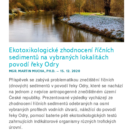
Ekotoxikologické zhodnocení říčních
sedimentů na vybraných lokalitách
povodí řeky Odry
MGR. MARTIN MUCHA, PH.D.
–
15. 12. 2020
Příspěvek se zabývá problematikou znečištění říčních
(dnových) sedimentů v povodí řeky Odry, které se nachází
na jednom z nejvíce antropogenně znečištěném území
České republiky. Prezentované výsledky vycházejí ze
zhodnocení říčních sedimentů odebraných na osmi
vybraných profilech vodních útvarů, náležící do povodí
řeky Odry, pomocí baterie pěti ekotoxikologických testů
zahrnujících indikátorové organismy různých trofických
úrovní.