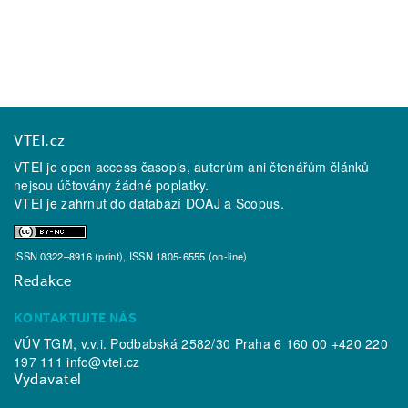
VTEI.cz
VTEI je open access časopis, autorům ani čtenářům článků
nejsou účtovány žádné poplatky.
VTEI je zahrnut do databází
DOAJ
a
Scopus
.
ISSN 0322–8916 (print), ISSN 1805-6555 (on-line)
Redakce
KONTAKTUJTE NÁS
VÚV TGM, v.v.i. Podbabská 2582/30 Praha 6 160 00 +420 220
197 111
info@vtei.cz
Vydavatel