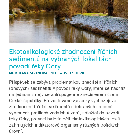
Ekotoxikologické zhodnocení říčních
sedimentů na vybraných lokalitách
povodí řeky Odry
MGR. HANA SEZIMOVÁ, PH.D.
–
15. 12. 2020
Příspěvek se zabývá problematikou znečištění říčních
(dnových) sedimentů v povodí řeky Odry, které se nachází
na jednom z nejvíce antropogenně znečištěném území
České republiky. Prezentované výsledky vycházejí ze
zhodnocení říčních sedimentů odebraných na osmi
vybraných profilech vodních útvarů, náležící do povodí
řeky Odry, pomocí baterie pěti ekotoxikologických testů
zahrnujících indikátorové organismy různých trofických
úrovní.