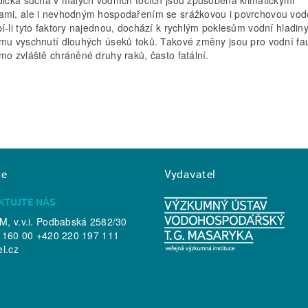
mi, ale i nevhodným hospodařením se srážkovou i povrchovou vod
í­­­‑li tyto faktory najednou, dochází k rychlým poklesům vodní hladin
mu vyschnutí dlouhých úseků toků. Takové změny jsou pro vodní fa
mo zvláště chráněné druhy raků, často fatální.
ce
Vydavatel
KTUJTE NÁS
, v.v.i. Podbabská 2582/30
 160 00 +420 220 197 111
ei.cz