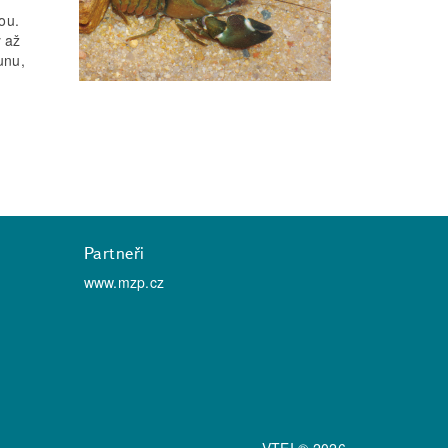
ou.
y až
unu,
Partneři
www.mzp.cz