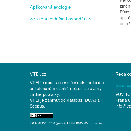
změna
Aplikovaná ekologie
Působ
úplné
Ze světa vodního hospodářství
potaž
VTEI.cz
Redak
VTEI je open access časopis, autorům
KONTA
ani čtenářům článků nejsou účtovány
žádné poplatky.
VÚV TGM
VTEI je zahrnut do databází
DOAJ
a
Praha 6
Scopus
.
info@vt
ISSN 0322–8916 (print), ISSN 1805-6555 (on-line)