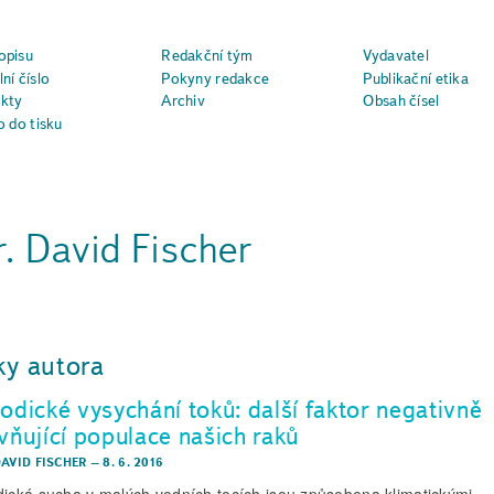
opisu
Redakční tým
Vydavatel
ní číslo
Pokyny redakce
Publikační etika
kty
Archiv
Obsah čísel
o do tisku
. David Fischer
ky autora
iodické vysychání toků: další faktor negativně
ivňující populace našich raků
DAVID FISCHER
–
8. 6. 2016
dická sucha v malých vodních tocích jsou způsobena klimatickými