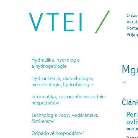
VTEI
O čas
Aktuál
Konta
Přijat
Hydraulika, hydrologie
Mgr
a hydrogeologie
Hydrochemie, radioekologie,
mikrobiologie, hydrobiologie
Informatika, kartografie ve vodním
Člán
hospodářství
Per
Technologie vody, vodárenství,
ovl
čistírenství
MGR. 
Odpadové hospodářství
Perio