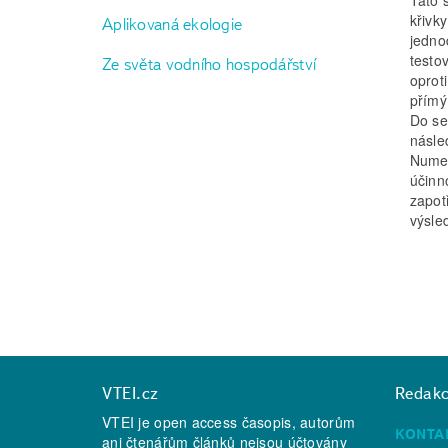
křivky
Aplikovaná ekologie
jedno
testo
Ze světa vodního hospodářství
oprot
přímý
Do se
násle
Numer
účinn
zapot
výsle
VTEI.cz
Redak
VTEI je open access časopis, autorům
KONTA
ani čtenářům článků nejsou účtovány