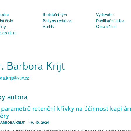
opisu
Redakční tým
Vydavatel
ní číslo
Pokyny redakce
Publikační etika
kty
Archiv
Obsah čísel
o do tisku
. Barbora Krijt
ra.krijt@vuv.cz
ky autora
 parametrů retenční křivky na účinnost kapilár
iéry
BARBORA KRIJT
–
10. 10. 2024
studie je zaměřena na výpočet parametru α zvlhčovací větve retenč