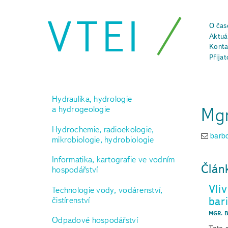
VTEI
O čas
Aktuál
Konta
Přijat
Hydraulika, hydrologie
Mgr
a hydrogeologie
Hydrochemie, radioekologie,
barbo
mikrobiologie, hydrobiologie
Informatika, kartografie ve vodním
Člán
hospodářství
Vliv
Technologie vody, vodárenství,
bar
čistírenství
MGR. 
Odpadové hospodářství
Tato 