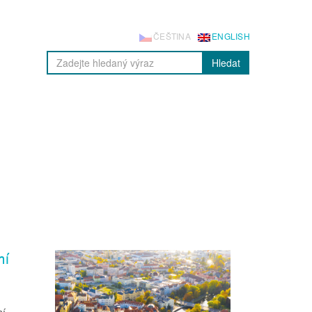
ČEŠTINA
ENGLISH
Hledat
ní
ní