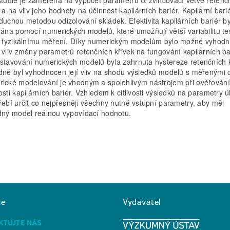
 a na vliv jeho hodnoty na účinnost kapilárních bariér. Kapilární bari
duchou metodou odizolování skládek. Efektivita kapilárních bariér b
vána pomocí numerických modelů, které umožňují větší variabilitu te
i fyzikálnímu měření. Díky numerickým modelům bylo možné vyhod
 vliv změny parametrů retenčních křivek na fungování kapilárních ba
stavování numerických modelů byla zahrnuta hystereze retenčních k
dně byl vyhodnocen její vliv na shodu výsledků modelů s měřenými d
ické modelování je vhodným a spolehlivým nástrojem při ověřování
osti kapilárních bariér. Vzhledem k citlivosti výsledků na parametry ú
řebí určit co nejpřesněji všechny nutné vstupní parametry, aby měl
dný model reálnou vypovídací hodnotu.
ce
Vydavatel
KTUJTE NÁS