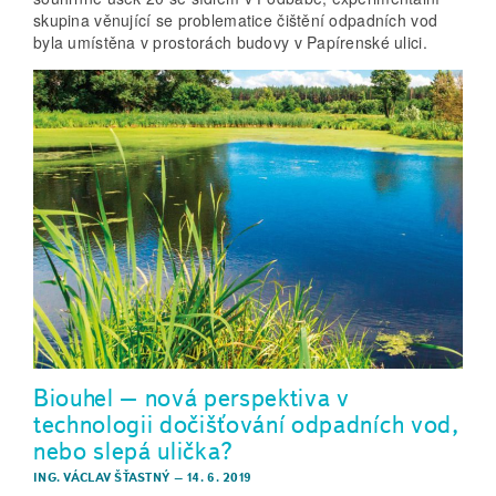
skupina věnující se problematice čištění odpadních vod
byla umístěna v prostorách budovy v Papírenské ulici.
Biouhel – nová perspektiva v
technologii dočišťování odpadních vod,
nebo slepá ulička?
ING. VÁCLAV ŠŤASTNÝ
–
14. 6. 2019