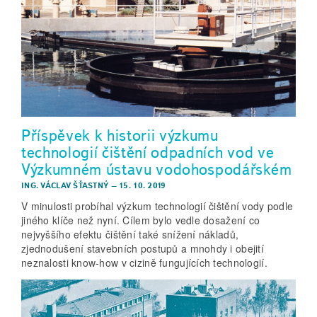
Příspěvek k historii výzkumu
technologií čištění odpadních vod ve
Výzkumném ústavu vodohospodářském
ING. VÁCLAV ŠŤASTNÝ
–
15. 10. 2019
V minulosti probíhal výzkum technologií čištění vody podle
jiného klíče než nyní. Cílem bylo vedle dosažení co
nejvyššího efektu čištění také snížení nákladů,
zjednodušení stavebních postupů a mnohdy i obejití
neznalosti know-how v cizině fungujících technologií.