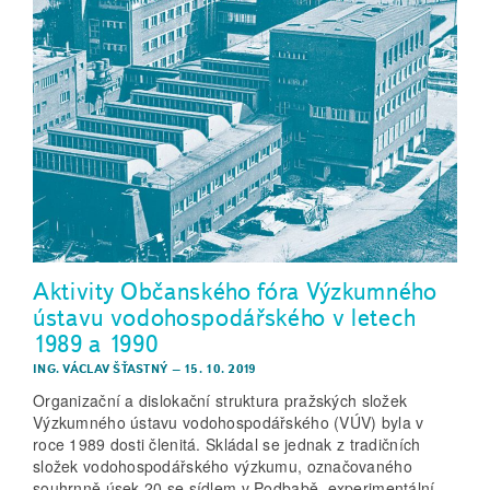
Aktivity Občanského fóra Výzkumného
ústavu vodohospodářského v letech
1989 a 1990
ING. VÁCLAV ŠŤASTNÝ
–
15. 10. 2019
Organizační a dislokační struktura pražských složek
Výzkumného ústavu vodohospodářského (VÚV) byla v
roce 1989 dosti členitá. Skládal se jednak z tradičních
složek vodohospodářského výzkumu, označovaného
souhrnně úsek 20 se sídlem v Podbabě, experimentální