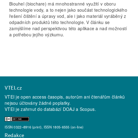
Biouhel (biochare) má mnohostranné využití v oboru
technologie vody, a to nejen jako součást technologického
řešení čištění a úpravy vod, ale i jako materiál vyráběný z
odpadních produktů této technologie. V článku se
zamýšlíme nad perspektivou této aplikace a nad možností
a potřebou jejího výzkumu.
VTEI.cz
VTEI je open access časopis, autorům ani čtenářům článků
nejsou účtovány žádné poplatky.
VTEI je zahrnut do databází
DOAJ
a
Scopus
.
ISSN 0322–8916 (print), ISSN 1805-6555 (on-line)
Redakce