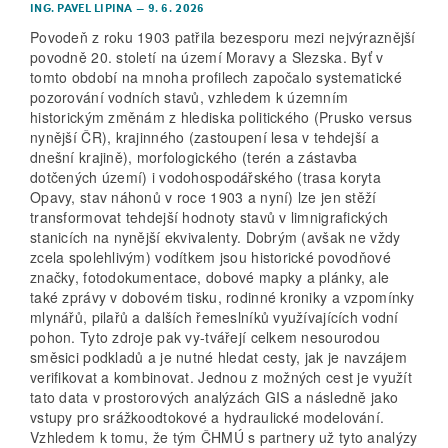
ING. PAVEL LIPINA
–
9. 6. 2026
Povodeň z roku 1903 patřila bezesporu mezi nejvýraznější
povodně 20. století na území Moravy a Slezska. Byť v
tomto období na mnoha profilech započalo systematické
pozorování vodních stavů, vzhledem k územním
historickým změnám z hlediska politického (Prusko versus
nynější ČR), krajinného (zastoupení lesa v tehdejší a
dnešní krajině), morfologického (terén a zástavba
dotčených území) i vodohospodářského (trasa koryta
Opavy, stav náhonů v roce 1903 a nyní) lze jen stěží
transformovat tehdejší hodnoty stavů v limnigrafických
stanicích na nynější ekvivalenty. Dobrým (avšak ne vždy
zcela spolehlivým) vodítkem jsou historické povodňové
značky, fotodokumentace, dobové mapky a plánky, ale
také zprávy v dobovém tisku, rodinné kroniky a vzpomínky
mlynářů, pilařů a dalších řemeslníků využívajících vodní
pohon. Tyto zdroje pak vy-tvářejí celkem nesourodou
směsici podkladů a je nutné hledat cesty, jak je navzájem
verifikovat a kombinovat. Jednou z možných cest je využít
tato data v prostorových analýzách GIS a následně jako
vstupy pro srážkoodtokové a hydraulické modelování.
Vzhledem k tomu, že tým ČHMÚ s partnery už tyto analýzy