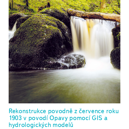
Rekonstrukce povodně z července roku
1903 v povodí Opavy pomocí GIS a
hydrologických modelů