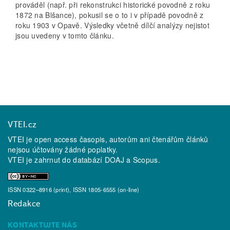
prováděl (např. při rekonstrukci historické povodně z roku
1872 na Blšance), pokusil se o to i v případě povodně z
roku 1903 v Opavě. Výsledky včetně dílčí analýzy nejistot
jsou uvedeny v tomto článku.
VTEI.cz
VTEI je open access časopis, autorům ani čtenářům článků
nejsou účtovány žádné poplatky.
VTEI je zahrnut do databází
DOAJ
a
Scopus
.
ISSN 0322–8916 (print), ISSN 1805-6555 (on-line)
Redakce
KONTAKTUJTE NÁS