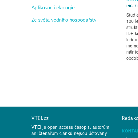
ING. F
Aplikovaná ekologie
Studi
Ze světa vodního hospodářství
100 l
struk
IDF k
index
momen
nální
obdob
VTEI.cz
Redak
VTEI je open access časopis, autorům
KONTA
ani čtenářům článků nejsou účtovány