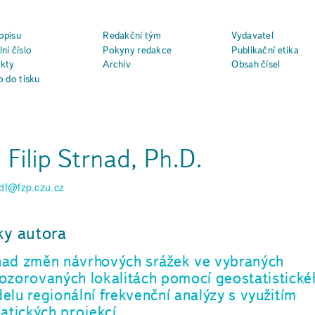
opisu
Redakční tým
Vydavatel
ní číslo
Pokyny redakce
Publikační etika
kty
Archiv
Obsah čísel
o do tisku
. Filip Strnad, Ph.D.
adf@fzp.czu.cz
ky autora
ad změn návrhových srážek ve vybraných
ozorovaných lokalitách pomocí geostatistické
elu regionální frekvenční analýzy s využitím
matických projekcí