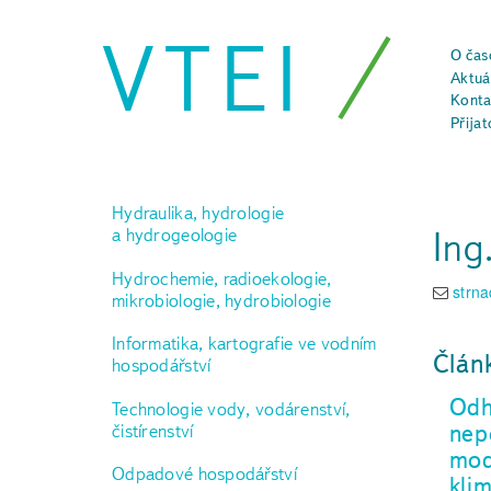
VTEI
O čas
Aktuál
Konta
Přijat
Hydraulika, hydrologie
Ing
a hydrogeologie
Hydrochemie, radioekologie,
strn
mikrobiologie, hydrobiologie
Informatika, kartografie ve vodním
Člán
hospodářství
Odh
Technologie vody, vodárenství,
nep
čistírenství
mod
Odpadové hospodářství
kli