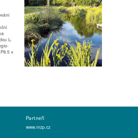
ování
nční
na
dou L-
gio­
CP8.5 v
Partneři
www.mzp.cz