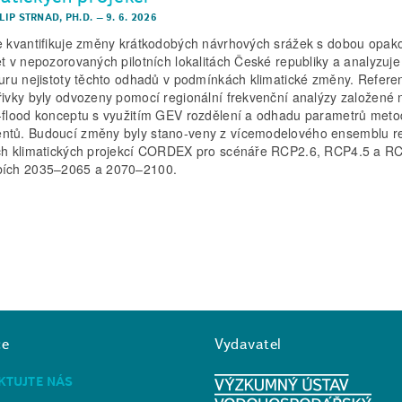
ILIP STRNAD, PH.D.
–
9. 6. 2026
e kvantifikuje změny krátkodobých návrhových srážek s dobou opak
et v nepozorovaných pilotních lokalitách České republiky a analyzuje
turu nejistoty těchto odhadů v podmínkách klimatické změny. Refere
řivky byly odvozeny pomocí regionální frekvenční analýzy založené 
-flood konceptu s využitím GEV rozdělení a odhadu parametrů meto
tů. Budoucí změny byly stano-veny z vícemodelového ensemblu re
ch klimatických projekcí CORDEX pro scénáře RCP2.6, RCP4.5 a R
ích 2035–2065 a 2070–2100.
ce
Vydavatel
KTUJTE NÁS