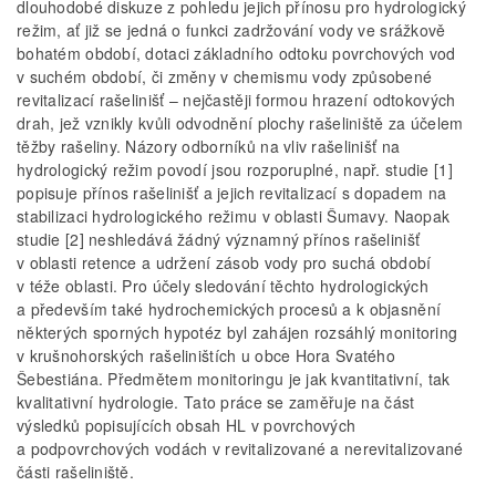
dlouhodobé diskuze z pohledu jejich přínosu pro hydrologický
režim, ať již se jedná o funkci zadržování vody ve srážkově
bohatém období, dotaci základního odtoku povrchových vod
v suchém období, či změny v chemismu vody způsobené
revitalizací rašelinišť – nejčastěji formou hrazení odtokových
drah, jež vznikly kvůli odvodnění plochy rašeliniště za účelem
těžby rašeliny. Názory odborníků na vliv rašelinišť na
hydrologický režim povodí jsou rozporuplné, např. studie [1]
popisuje přínos rašelinišť a jejich revitalizací s dopadem na
stabilizaci hydrologického režimu v oblasti Šumavy. Naopak
studie [2] neshledává žádný významný přínos rašelinišť
v oblasti retence a udržení zásob vody pro suchá období
v téže oblasti. Pro účely sledování těchto hydrologických
a především také hydrochemických procesů a k objasnění
některých sporných hypotéz byl zahájen rozsáhlý monitoring
v krušnohorských rašeliništích u obce Hora Svatého
Šebestiána. Předmětem monitoringu je jak kvantitativní, tak
kvalitativní hydrologie. Tato práce se zaměřuje na část
výsledků popisujících obsah HL v povrchových
a podpovrchových vodách v revitalizované a nerevitalizované
části rašeliniště.