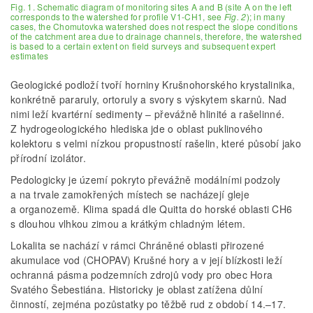
Fig. 1. Schematic diagram of monitoring sites A and B (site A on the left
corresponds to the watershed for profile V1-CH1, see
Fig. 2
); in many
cases, the Chomutovka watershed does not respect the slope conditions
of the catchment area due to drainage channels, therefore, the watershed
is based to a certain extent on field surveys and subsequent expert
estimates
Geologické podloží tvoří horniny Krušnohorského krystalinika,
konkrétně pararuly, ortoruly a svory s výskytem skarnů. Nad
nimi leží kvartérní sedimenty – převážně hlinité a rašelinné.
Z hydrogeologického hlediska jde o oblast puklinového
kolektoru s velmi nízkou propustností rašelin, které působí jako
přírodní izolátor.
Pedologicky je území pokryto převážně modálními podzoly
a na trvale zamokřených místech se nacházejí gleje
a organozemě. Klima spadá dle Quitta do horské oblasti CH6
s dlouhou vlhkou zimou a krátkým chladným létem.
Lokalita se nachází v rámci Chráněné oblasti přirozené
akumulace vod (CHOPAV) Krušné hory a v její blízkosti leží
ochranná pásma podzemních zdrojů vody pro obec Hora
Svatého Šebestiána. Historicky je oblast zatížena důlní
činností, zejména pozůstatky po těžbě rud z období 14.–17.