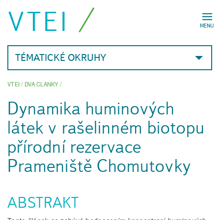
VTEI
MENU
TÉMATICKÉ OKRUHY
VTEI
/
DVA CLANKY
/
Dynamika huminových
látek v rašelinném biotopu
přírodní rezervace
Prameniště Chomutovky
ABSTRAKT