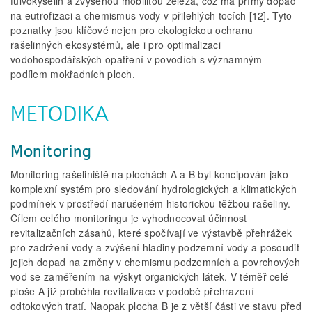
fulvokyselin a zvýšenou mobilitou železa, což má přímý dopad
na eutrofizaci a chemismus vody v přilehlých tocích [12]. Tyto
poznatky jsou klíčové nejen pro ekologickou ochranu
rašelinných ekosystémů, ale i pro optimalizaci
vodohospodářských opatření v povodích s významným
podílem mokřadních ploch.
METODIKA
Monitoring
Monitoring rašeliniště na plochách A a B byl koncipován jako
komplexní systém pro sledování hydrologických a klimatických
podmínek v prostředí narušeném historickou těžbou rašeliny.
Cílem celého monitoringu je vyhodnocovat účinnost
revitalizačních zásahů, které spočívají ve výstavbě přehrážek
pro zadržení vody a zvýšení hladiny podzemní vody a posoudit
jejich dopad na změny v chemismu podzemních a povrchových
vod se zaměřením na výskyt organických látek. V téměř celé
ploše A již proběhla revitalizace v podobě přehrazení
odtokových tratí. Naopak plocha B je z větší části ve stavu před