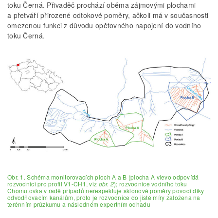
toku Černá. Přivaděč prochází oběma zájmovými plochami
a přetváří přirozené odtokové poměry, ačkoli má v současnosti
omezenou funkci z důvodu opětovného napojení do vodního
toku Černá.
Obr. 1. Schéma monitorovacích ploch A a B (plocha A vlevo odpovídá
rozvodnici pro profil V1-CH1, viz
obr. 2
); rozvodnice vodního toku
Chomutovka v řadě případů nerespektuje sklonové poměry povodí díky
odvodňovacím kanálům, proto je rozvodnice do jisté míry založena na
terénním průzkumu a následném expertním odhadu