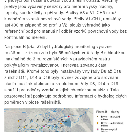
přelivy jsou vybaveny senzory pro měření výšky hladiny,
teploty, konduktivity a pH vody. Přelivy V3 a V1-CH5 slouží
k odběrům vzorků povrchové vody. Přeliv V1-CH1, umístěný
asi 400 m západně od profilu V2, slouží výhradně jako
referenční bod pro manuální odběr vzorků povrchové vody bez
kontinuálního měření.
Na ploše B (
obr. 3
) byl hydrologický monitoring výrazně
rozšířen – zřízeno zde bylo 55 mělkých vrtů řady B s hloubkou
maximálně do 3 m, rozmístěných v pravidelném rastru
pokrývajícím revitalizovanou i nerevitalizovanou část
rašeliniště. Kromě toho byly instalovány vrty řady D8 až D18,
z nichž D11, D14 a D16 byly rovněž zdvojené pro srovnání
hladin mezi akrotelmem a katotelmem. Vrty D8, D14 a D16
slouží i pro odběry vzorků a jejich chemickou analýzu. Tato
pozorovací síť poskytuje podrobnou informaci o hydrologických
poměrech v ploše rašeliniště.