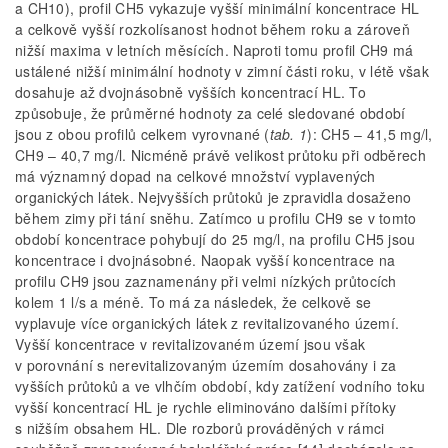
a CH10), profil CH5 vykazuje vyšší minimální koncentrace HL
a celkově vyšší rozkolísanost hodnot během roku a zároveň
nižší maxima v letních měsících. Naproti tomu profil CH9 má
ustálené nižší minimální hodnoty v zimní části roku, v létě však
dosahuje až dvojnásobně vyšších koncentrací HL. To
způsobuje, že průměrné hodnoty za celé sledované období
jsou z obou profilů celkem vyrovnané (
tab. 1
): CH5 – 41,5 mg/l,
CH9 – 40,7 mg/l. Nicméně právě velikost průtoku při odběrech
má významný dopad na celkové množství vyplavených
organických látek. Nejvyšších průtoků je zpravidla dosaženo
během zimy při tání sněhu. Zatímco u profilu CH9 se v tomto
období koncentrace pohybují do 25 mg/l, na profilu CH5 jsou
koncentrace i dvojnásobné. Naopak vyšší koncentrace na
profilu CH9 jsou zaznamenány při velmi nízkých průtocích
kolem 1 l/s a méně. To má za následek, že celkově se
vyplavuje více organických látek z revitalizovaného území.
Vyšší koncentrace v revitalizovaném území jsou však
v porovnání s nerevitalizovaným územím dosahovány i za
vyšších průtoků a ve vlhčím období, kdy zatížení vodního toku
vyšší koncentrací HL je rychle eliminováno dalšími přítoky
s nižším obsahem HL. Dle rozborů prováděných v rámci