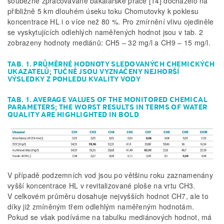
souběžně zpracovávané bakalářské práce [14] docházelo na
přibližně 5 km dlouhém úseku toku Chomutovky k poklesu
koncentrace HL i o více než 80 %. Pro zmírnění vlivu ojediněle
se vyskytujících odlehlých naměřených hodnot jsou v tab. 2
zobrazeny hodnoty mediánů: CH5 – 32 mg/l a CH9 – 15 mg/l.
TAB. 1. PRŮMĚRNÉ HODNOTY SLEDOVANÝCH CHEMICKÝCH
UKAZATELŮ; TUČNĚ JSOU VYZNAČENY NEJHORŠÍ
VÝSLEDKY Z POHLEDU KVALITY VODY
TAB. 1. AVERAGE VALUES OF THE MONITORED CHEMICAL
PARAMETERS; THE WORST RESULTS IN TERMS OF WATER
QUALITY ARE HIGHLIGHTED IN BOLD
V případě podzemních vod jsou po většinu roku zaznamenány
vyšší koncentrace HL v revitalizované ploše na vrtu CH3.
V celkovém průměru dosahuje nejvyšších hodnot CH7, ale to
díky již zmíněným třem odlehlým naměřeným hodnotám.
Pokud se však podíváme na tabulku mediánových hodnot, má