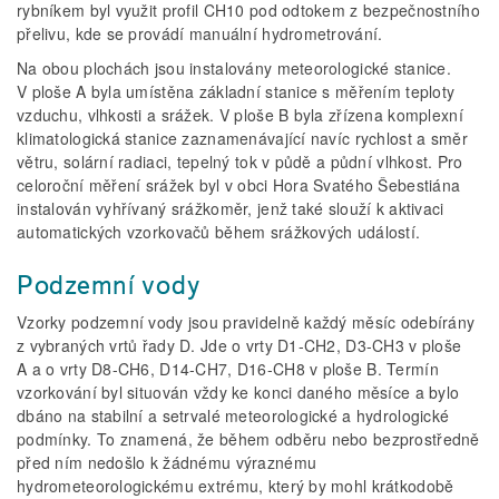
rybníkem byl využit profil CH10 pod odtokem z bezpečnostního
přelivu, kde se provádí manuální hydrometrování.
Na obou plochách jsou instalovány meteorologické stanice.
V ploše A byla umístěna základní stanice s měřením teploty
vzduchu, vlhkosti a srážek. V ploše B byla zřízena komplexní
klimatologická stanice zaznamenávající navíc rychlost a směr
větru, solární radiaci, tepelný tok v půdě a půdní vlhkost. Pro
celoroční měření srážek byl v obci Hora Svatého Šebestiána
instalován vyhřívaný srážkoměr, jenž také slouží k aktivaci
automatických vzorkovačů během srážkových událostí.
Podzemní vody
Vzorky podzemní vody jsou pravidelně každý měsíc odebírány
z vybraných vrtů řady D. Jde o vrty D1-CH2, D3-CH3 v ploše
A a o vrty D8-CH6, D14-CH7, D16-CH8 v ploše B. Termín
vzorkování byl situován vždy ke konci daného měsíce a bylo
dbáno na stabilní a setrvalé meteorologické a hydrologické
podmínky. To znamená, že během odběru nebo bezprostředně
před ním nedošlo k žádnému výraznému
hydrometeorologickému extrému, který by mohl krátkodobě