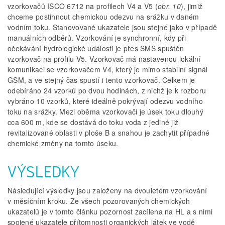
vzorkovačů ISCO 6712 na profilech V4 a V5 (
obr. 10
), jimiž
chceme postihnout chemickou odezvu na srážku v daném
vodním toku. Stanovované ukazatele jsou stejné jako v případě
manuálních odběrů. Vzorkování je synchronní, kdy při
očekávání hydrologické události je přes SMS spuštěn
vzorkovač na profilu V5. Vzorkovač má nastavenou lokální
komunikaci se vzorkovačem V4, který je mimo stabilní signál
GSM, a ve stejný čas spustí i tento vzorkovač. Celkem je
odebíráno 24 vzorků po dvou hodinách, z nichž je k rozboru
vybráno 10 vzorků, které ideálně pokrývají odezvu vodního
toku na srážky. Mezi oběma vzorkovači je úsek toku dlouhý
cca 600 m, kde se dostává do toku voda z jediné již
revitalizované oblasti v ploše B a snahou je zachytit případné
chemické změny na tomto úseku.
VÝSLEDKY
Následující výsledky jsou založeny na dvouletém vzorkování
v měsíčním kroku. Ze všech pozorovaných chemických
ukazatelů je v tomto článku pozornost zacílena na HL a s nimi
spojené ukazatele přítomnosti organických látek ve vodě