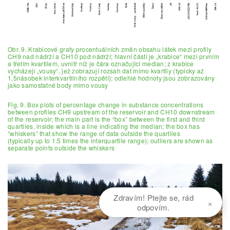
Obr. 9. Krabicové grafy procentuálních změn obsahu látek mezi profily
CH9 nad nádrží a CH10 pod nádrží; hlavní částí je „krabice“ mezi prvním
a třetím kvartilem, uvnitř níž je čára označující median; z krabice
vycházejí „vousy“, jež zobrazují rozsah dat mimo kvartily (typicky až
1,5násobek interkvartilního rozpětí); odlehlé hodnoty jsou zobrazovány
jako samostatné body mimo vousy
Fig. 9. Box plots of percentage change in substance concentrations
between profiles CH9 upstream of the reservoir and CH10 downstream
of the reservoir; the main part is the “box” between the first and third
quartiles, inside which is a line indicating the median; the box has
“whiskers” that show the range of data outside the quartiles
(typically up to 1.5 times the interquartile range); outliers are shown as
separate points outside the whiskers
Zdravím! Ptejte se, rád
×
odpovím.