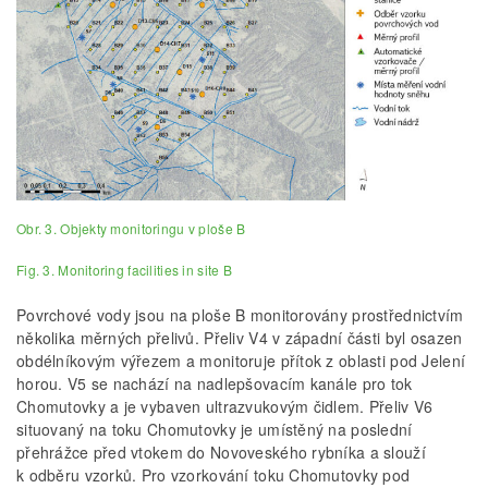
Obr. 3. Objekty monitoringu v ploše B
Fig. 3. Monitoring facilities in site B
Povrchové vody jsou na ploše B monitorovány prostřednictvím
několika měrných přelivů. Přeliv V4 v západní části byl osazen
obdélníkovým výřezem a monitoruje přítok z oblasti pod Jelení
horou. V5 se nachází na nadlepšovacím kanále pro tok
Chomutovky a je vybaven ultrazvukovým čidlem. Přeliv V6
situovaný na toku Chomutovky je umístěný na poslední
přehrážce před vtokem do Novoveského rybníka a slouží
k odběru vzorků. Pro vzorkování toku Chomutovky pod