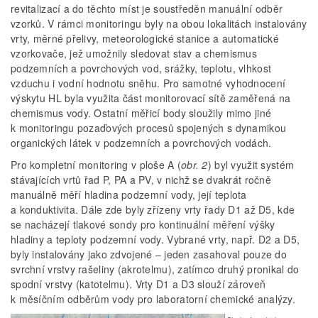
revitalizací a do těchto míst je soustředěn manuální odběr
vzorků. V rámci monitoringu byly na obou lokalitách instalovány
vrty, měrné přelivy, meteorologické stanice a automatické
vzorkovače, jež umožnily sledovat stav a chemismus
podzemních a povrchových vod, srážky, teplotu, vlhkost
vzduchu i vodní hodnotu sněhu. Pro samotné vyhodnocení
výskytu HL byla využita část monitorovací sítě zaměřená na
chemismus vody. Ostatní měřicí body sloužily mimo jiné
k monitoringu pozaďových procesů spojených s dynamikou
organických látek v podzemních a povrchových vodách.
Pro kompletní monitoring v ploše A (
obr. 2
) byl využit systém
stávajících vrtů řad P, PA a PV, v nichž se dvakrát ročně
manuálně měří hladina podzemní vody, její teplota
a konduktivita. Dále zde byly zřízeny vrty řady D1 až D5, kde
se nacházejí tlakové sondy pro kontinuální měření výšky
hladiny a teploty podzemní vody. Vybrané vrty, např. D2 a D5,
byly instalovány jako zdvojené – jeden zasahoval pouze do
svrchní vrstvy rašeliny (akrotelmu), zatímco druhý pronikal do
spodní vrstvy (katotelmu). Vrty D1 a D3 slouží zároveň
k měsíčním odběrům vody pro laboratorní chemické analýzy.