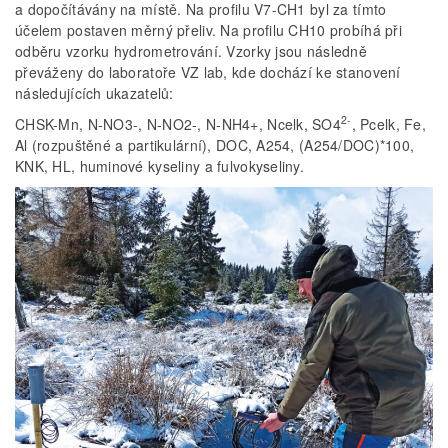
a dopočítávány na místě. Na profilu V7-CH1 byl za tímto
účelem postaven měrný přeliv. Na profilu CH10 probíhá při
odběru vzorku hydrometrování. Vzorky jsou následně
převáženy do laboratoře VZ lab, kde dochází ke stanovení
následujících ukazatelů:
2-
CHSK-Mn, N-NO3-, N-NO2-, N-NH4+, Ncelk, SO4
, Pcelk, Fe,
Al (rozpuštěné a partikulární), DOC, A254, (A254/DOC)*100,
KNK, HL, huminové kyseliny a fulvokyseliny.