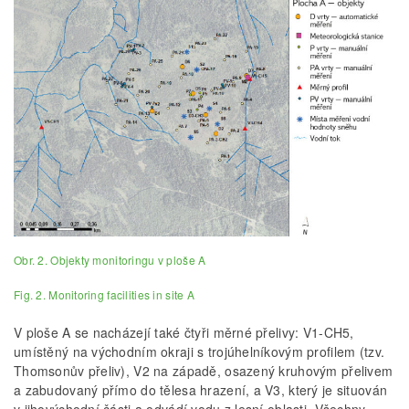
Obr. 2. Objekty monitoringu v ploše A
Fig. 2. Monitoring facilities in site A
V ploše A se nacházejí také čtyři měrné přelivy: V1-CH5,
umístěný na východním okraji s trojúhelníkovým profilem (tzv.
Thomsonův přeliv), V2 na západě, osazený kruhovým přelivem
a zabudovaný přímo do tělesa hrazení, a V3, který je situován
v jihovýchodní části a odvádí vodu z lesní oblasti. Všechny