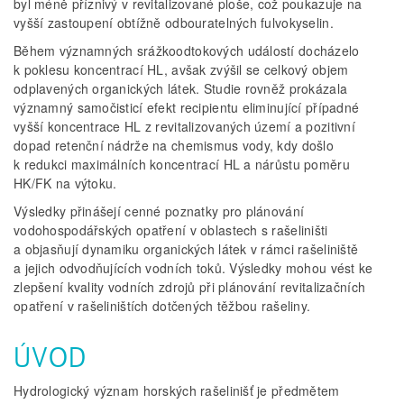
byl méně příznivý v revitalizované ploše, což poukazuje na
vyšší zastoupení obtížně odbouratelných fulvokyselin.
Během významných srážkoodtokových událostí docházelo
k poklesu koncentrací HL, avšak zvýšil se celkový objem
odplavených organických látek. Studie rovněž prokázala
významný samočisticí efekt recipientu eliminující případné
vyšší koncentrace HL z revitalizovaných území a pozitivní
dopad retenční nádrže na chemismus vody, kdy došlo
k redukci maximálních koncentrací HL a nárůstu poměru
HK/FK na výtoku.
Výsledky přinášejí cenné poznatky pro plánování
vodohospodářských opatření v oblastech s rašeliništi
a objasňují dynamiku organických látek v rámci rašeliniště
a jejich odvodňujících vodních toků. Výsledky mohou vést ke
zlepšení kvality vodních zdrojů při plánování revitalizačních
opatření v rašeliništích dotčených těžbou rašeliny.
ÚVOD
Hydrologický význam horských rašelinišť je předmětem