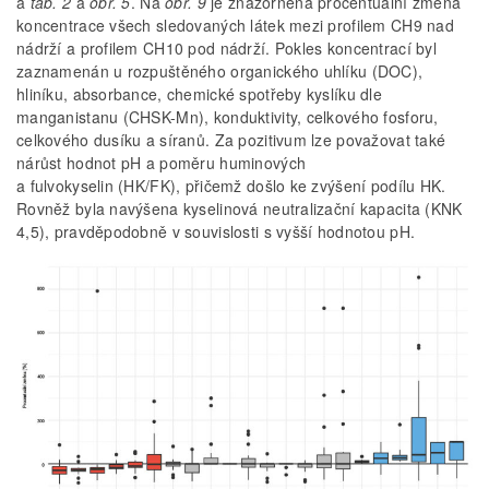
a
tab. 2
a
obr. 5
. Na
obr. 9
je znázorněna procentuální změna
koncentrace všech sledovaných látek mezi profilem CH9 nad
nádrží a profilem CH10 pod nádrží. Pokles koncentrací byl
zaznamenán u rozpuštěného organického uhlíku (DOC),
hliníku, absorbance, chemické spotřeby kyslíku dle
manganistanu (CHSK-Mn), konduktivity, celkového fosforu,
celkového dusíku a síranů. Za pozitivum lze považovat také
nárůst hodnot pH a poměru huminových
a fulvokyselin (HK/FK), přičemž došlo ke zvýšení podílu HK.
Rovněž byla navýšena kyselinová neutralizační kapacita (KNK
4,5), pravděpodobně v souvislosti s vyšší hodnotou pH.