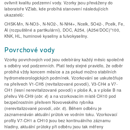
ovlivnit kvalitu podzemní vody. Vzorky jsou převáženy do
laboratoře VZlab, kde probíhá stanovení následujících
ukazatelů:
CHSK-Mn, N-NO3-, N-NO2-, N-NH4+, Ncelk, SO42-, Pcelk, Fe,
Al (rozpuštěné a partikulární), DOC, A254, (A254/DOC)*100,
KNK, HL, huminové kyseliny a fulvokyseliny.
Povrchové vody
Vzorky povrchových vod jsou odebírány každý měsíc společně
s odběry vod podzemních. Platí tedy stejné pravidlo, že odběr
probíhá vždy koncem měsíce a za pokud možno stabilních
hydrometeorologických podmínek. Vzorkování se uskutečňuje
na přelivech V1-CH5 (revitalizované povodí), V3-CH4 a V7-
CH1 (lesní nerevitalizované povodí) v ploše A, a v ploše B na
přelivu V6-CH9 (
obr. 4
) a na vzorkovacím místě CH10 pod
bezpečnostním přelivem Novoveského rybníka
(nerevitalizované povodí,
obr. 6
). Během odběru je
zaznamenáván aktuální průtok ve vodním toku. Vzorkovací
profily V7-CH1 a CH10 jsou bez kontinuálního záznamu
hladiny, aktuální průtoky při odběru jsou tak měřeny