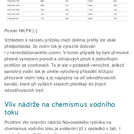
Poměr HK/FK [-]
Vzhledem k nárůstu průtoku mezi oběma profily lze však
předpokládat, že vodní tok je výrazně dotován
i z nerevitalizovaného území. V tomto případě by bylo přínosné
přesné vymezení povodí a zdrojových ploch k jednotlivým
profilům se vzorkovači. To je ale v podstatě nemožné, jelikož
samotný vodní tok je uměle vytvořený přivaděč křižující
přirozené vodní toky a je napojený na síť odvodňovacích
kanálů, které při vyšších stavech přetékají do jiných
odvodňovacích tratí.
Vliv nádrže na chemismus vodního
toku
Pozitivní vliv retenční nádrže Novoveského rybníka na
chemismus vodního toku je evidentní již z výsledků v
tab. 1