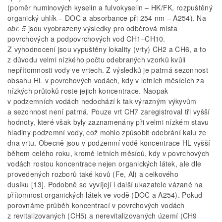
(poměr huminových kyselin a fulvokyselin – HK/FK, rozpuštěný
organický uhlík – DOC a absorbance při 254 nm – A254). Na
obr. 5
jsou vyobrazeny výsledky pro odběrová místa
povrchových a podpovrchových vod CH1–CH10.
Z vyhodnocení jsou vypuštěny lokality (vrty) CH2 a CH6, a to
z důvodu velmi nízkého počtu odebraných vzorků kvůli
nepřítomnosti vody ve vrtech. Z výsledků je patrná sezonnost
obsahu HL v povrchových vodách, kdy v letních měsících za
nízkých průtoků roste jejich koncentrace. Naopak
v podzemních vodách nedochází k tak výrazným výkyvům
a sezonnost není patrná. Pouze vrt CH7 zaregistroval tři vyšší
hodnoty, které však byly zaznamenány při velmi nízkém stavu
hladiny podzemní vody, což mohlo způsobit odebrání kalu ze
dna vrtu. Obecně jsou v podzemní vodě koncentrace HL vyšší
během celého roku, kromě letních měsíců, kdy v povrchových
vodách rostou koncentrace nejen organických látek, ale dle
provedených rozborů také kovů (Fe, Al) a celkového
dusíku [13]. Podobně se vyvíjejí i další ukazatele vázané na
přítomnost organických látek ve vodě (DOC a A254). Pokud
porovnáme průběh koncentrací v povrchových vodách
z revitalizovaných (CH5) a nerevitalizovaných území (CH9