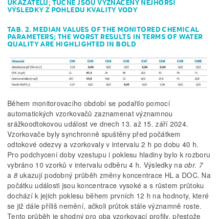
UKAZATELŮ; TUČNĚ JSOU VYZNAČENY NEJHORŠÍ
VÝSLEDKY Z POHLEDU KVALITY VODY
TAB. 2. MEDIAN VALUES OF THE MONITORED CHEMICAL
PARAMETERS; THE WORST RESULTS IN TERMS OF WATER
QUALITY ARE HIGHLIGHTED IN BOLD
Během monitorovacího období se podařilo pomocí
automatických vzorkovačů zaznamenat významnou
srážkoodtokovou událost ve dnech 13. až 15. září 2024.
Vzorkovače byly synchronně spuštěny před počátkem
odtokové odezvy a vzorkovaly v intervalu 2 h po dobu 40 h.
Pro podchycení doby vzestupu i poklesu hladiny bylo k rozboru
vybráno 10 vzorků v intervalu odběru 4 h. Výsledky na
obr. 7
a
8
ukazují podobný průběh změny koncentrace HL a DOC. Na
počátku události jsou koncentrace vysoké a s růstem průtoku
dochází k jejich poklesu během prvních 12 h na hodnoty, které
se již dále příliš nemění, ačkoli průtok stále významně roste.
Tento průběh je shodný pro oba vzorkovací profily, přestože