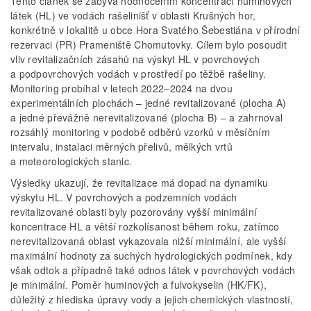
Tento článek se zabývá hodnocením koncentrací huminových
látek (HL) ve vodách rašelinišť v oblasti Krušných hor,
konkrétně v lokalitě u obce Hora Svatého Šebestiána v přírodní
rezervaci (PR) Prameniště Chomutovky. Cílem bylo posoudit
vliv revitalizačních zásahů na výskyt HL v povrchových
a podpovrchových vodách v prostředí po těžbě rašeliny.
Monitoring probíhal v letech 2022–2024 na dvou
experimentálních plochách – jedné revitalizované (plocha A)
a jedné převážně nerevitalizované (plocha B) – a zahrnoval
rozsáhlý monitoring v podobě odběrů vzorků v měsíčním
intervalu, instalaci měrných přelivů, mělkých vrtů
a meteorologických stanic.
Výsledky ukazují, že revitalizace má dopad na dynamiku
výskytu HL. V povrchových a podzemních vodách
revitalizované oblasti byly pozorovány vyšší minimální
koncentrace HL a větší rozkolísanost během roku, zatímco
nerevitalizovaná oblast vykazovala nižší minimální, ale vyšší
maximální hodnoty za suchých hydrologických podmínek, kdy
však odtok a případně také odnos látek v povrchových vodách
je minimální. Poměr huminových a fulvokyselin (HK/FK),
důležitý z hlediska úpravy vody a jejich chemických vlastností,