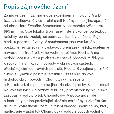
Popis zájmového území
Zájmové území zahrnuje dvě experimentální plochy A a B
(
obr. 1
), situované v centrální části Krušných hor jihozápadně
od obce Hora Svatého Šebestiána, v nadmořské výšce 850–
895 m n. m. Obě lokality tvoří rašeliniště s ukončenou těžbou
rašeliny, po níž zůstaly odvodňovací kanály uměle snižující
hladinu podzemní vody. V současnosti jsou tyto kanály
postupně revitalizovány výstavbou přehrážek, jejichž účelem je
navrácení přírodě blízkého vodního režimu. Plocha A má
rozlohu cca 0,4 km² a je charakteristická především řídkými
klečovými a smrkovými porosty v okrajových částech,
přecházejícími do travních porostů. Plocha B zaujímá přibližně
1 km² a vykazuje pestřejší strukturu, zasahuje do dvou
hydrologických povodí – Chomutovky na severu
a Prunéřovského potoka na jihu. Na okraji plochy B se nachází
Novoveský rybník o rozloze 3,86 ha, jenž historicky plnil funkci
zásobárny vody pro tok Chomutovky. V současnosti jde
o hodnotný biotop poskytující útočiště chráněným živočišným
druhům. Zvláštností území je tok přivaděče Chomutovky, který
nadlepšuje vlastní tok Chomutovky vodou z povodí vodního