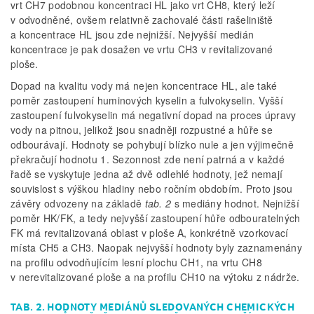
vrt CH7 podobnou koncentraci HL jako vrt CH8, který leží
v odvodněné, ovšem relativně zachovalé části rašeliniště
a koncentrace HL jsou zde nejnižší. Nejvyšší medián
koncentrace je pak dosažen ve vrtu CH3 v revitalizované
ploše.
Dopad na kvalitu vody má nejen koncentrace HL, ale také
poměr zastoupení huminových kyselin a fulvokyselin. Vyšší
zastoupení fulvokyselin má negativní dopad na proces úpravy
vody na pitnou, jelikož jsou snadněji rozpustné a hůře se
odbourávají. Hodnoty se pohybují blízko nule a jen výjimečně
překračují hodnotu 1. Sezonnost zde není patrná a v každé
řadě se vyskytuje jedna až dvě odlehlé hodnoty, jež nemají
souvislost s výškou hladiny nebo ročním obdobím. Proto jsou
závěry odvozeny na základě
tab. 2
s mediány hodnot. Nejnižší
poměr HK/FK, a tedy nejvyšší zastoupení hůře odbouratelných
FK má revitalizovaná oblast v ploše A, konkrétně vzorkovací
místa CH5 a CH3. Naopak nejvyšší hodnoty byly zaznamenány
na profilu odvodňujícím lesní plochu CH1, na vrtu CH8
v nerevitalizované ploše a na profilu CH10 na výtoku z nádrže.
TAB. 2. HODNOTY MEDIÁNŮ SLEDOVANÝCH CHEMICKÝCH