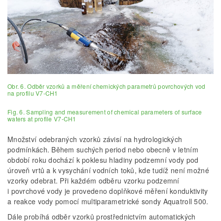
Obr. 6. Odběr vzorků a měření chemických parametrů povrchových vod
na profilu V7-CH1
Fig. 6. Sampling and measurement of chemical parameters of surface
waters at profile V7-CH1
Množství odebraných vzorků závisí na hydrologických
podmínkách. Během suchých period nebo obecně v letním
období roku dochází k poklesu hladiny podzemní vody pod
úroveň vrtů a k vysychání vodních toků, kde tudíž není možné
vzorky odebrat. Při každém odběru vzorku podzemní
i povrchové vody je provedeno doplňkové měření konduktivity
a reakce vody pomocí multiparametrické sondy Aquatroll 500.
Dále probíhá odběr vzorků prostřednictvím automatických