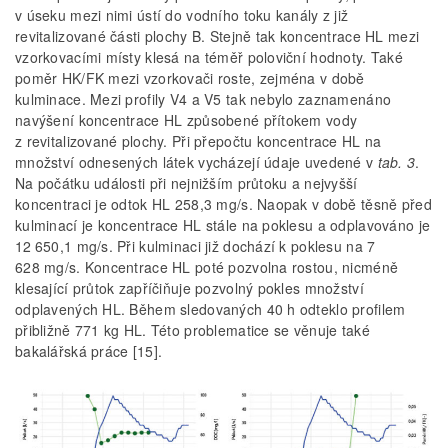
v úseku mezi nimi ústí do vodního toku kanály z již
revitalizované části plochy B. Stejně tak koncentrace HL mezi
vzorkovacími místy klesá na téměř poloviční hodnoty. Také
poměr HK/FK mezi vzorkovači roste, zejména v době
kulminace. Mezi profily V4 a V5 tak nebylo zaznamenáno
navýšení koncentrace HL způsobené přítokem vody
z revitalizované plochy. Při přepočtu koncentrace HL na
množství odnesených látek vycházejí údaje uvedené v
tab. 3
.
Na počátku události při nejnižším průtoku a nejvyšší
koncentraci je odtok HL 258,3 mg/s. Naopak v době těsně před
kulminací je koncentrace HL stále na poklesu a odplavováno je
12 650,1 mg/s. Při kulminaci již dochází k poklesu na 7
628 mg/s. Koncentrace HL poté pozvolna rostou, nicméně
klesající průtok zapříčiňuje pozvolný pokles množství
odplavených HL. Během sledovaných 40 h odteklo profilem
přibližně 771 kg HL. Této problematice se věnuje také
bakalářská práce [15].