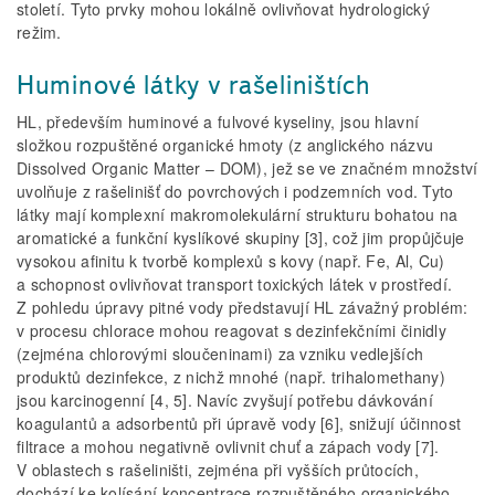
století. Tyto prvky mohou lokálně ovlivňovat hydrologický
režim.
Huminové látky v rašeliništích
HL, především huminové a fulvové kyseliny, jsou hlavní
složkou rozpuštěné organické hmoty (z anglického názvu
Dissolved Organic Matter – DOM), jež se ve značném množství
uvolňuje z rašelinišť do povrchových i podzemních vod. Tyto
látky mají komplexní makromolekulární strukturu bohatou na
aromatické a funkční kyslíkové skupiny [3], což jim propůjčuje
vysokou afinitu k tvorbě komplexů s kovy (např. Fe, Al, Cu)
a schopnost ovlivňovat transport toxických látek v prostředí.
Z pohledu úpravy pitné vody představují HL závažný problém:
v procesu chlorace mohou reagovat s dezinfekčními činidly
(zejména chlorovými sloučeninami) za vzniku vedlejších
produktů dezinfekce, z nichž mnohé (např. trihalomethany)
jsou karcinogenní [4, 5]. Navíc zvyšují potřebu dávkování
koagulantů a adsorbentů při úpravě vody [6], snižují účinnost
filtrace a mohou negativně ovlivnit chuť a zápach vody [7].
V oblastech s rašeliništi, zejména při vyšších průtocích,
dochází ke kolísání koncentrace rozpuštěného organického