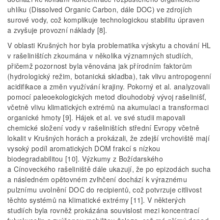
uhlíku (Dissolved Organic Carbon, dále DOC) ve zdrojích
surové vody, což komplikuje technologickou stabilitu úpraven
a zvyšuje provozní náklady [8].
V oblasti Krušných hor byla problematika výskytu a chování HL
v rašeliništích zkoumána v několika významných studiích,
přičemž pozornost byla věnována jak přírodním faktorům
(hydrologický režim, botanická skladba), tak vlivu antropogenní
acidifikace a změn využívání krajiny. Pokorný et al. analyzovali
pomocí paleoekologických metod dlouhodobý vývoj rašelinišť,
včetně vlivu klimatických extrémů na akumulaci a transformaci
organické hmoty [9]. Hájek et al. ve své studii mapovali
chemické složení vody v rašeliništích střední Evropy včetně
lokalit v Krušných horách a prokázali, že zdejší vrchoviště mají
vysoký podíl aromatických DOM frakcí s nízkou
biodegradabilitou [10]. Výzkumy z Božídarského
a Cínoveckého rašeliniště dále ukazují, že po epizodách sucha
a následném opětovném zvlhčení dochází k výraznému
pulznímu uvolnění DOC do recipientů, což potvrzuje citlivost
těchto systémů na klimatické extrémy [11]. V některých
studiích byla rovněž prokázána souvislost mezi koncentrací