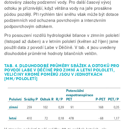
dotovány zásoby podzemní vody. Pro další časový vývoj
odtoku je příznivější, když většina vody na jaře prosákne
půdou později. Při rychlém tání sněhu však může být dotace
podzemních vod ochuzena povrchovým a intenzivním
podpovrchovým odtokem.
Pro posouzení rozdílů hydrologické bilance v zimním pololetí
(listopad až duben) a v letním pololetí (květen až říjen) jsme
použili data z povodí Labe v Děčíně. V tab. 4 jsou uvedeny
dlouhodobé průměrné hodnoty bilan­čních veličin.
TAB. 4. DLOUHODOBÉ PRŮMĚRY SRÁŽEK A ODTOKŮ PRO
POVODÍ LABE V DĚČÍNĚ PRO ZIMNÍ A LETNÍ POLOLETÍ,
VELIČINY KROMĚ POMĚRŮ JSOU V JEDNOTKÁCH
[MM/POLOLETÍ]