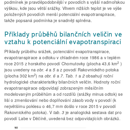
podmínek je pravděpodobnější v povodích s vyšší nadmořskou
výškou, kde jsou větší srážky. Vlivem nižších teplot je ve výše
položených povodích menší potenciální evapotranspirace,
takže popsaná podmínka je snadněji splněna.
Příklady průběhů bilančních veličin ve
vztahu k potenciální evapotranspiraci
Příklady průběhu srážek, potenciální evapotranspirace,
evapotranspirace a odtoku v chladném roce 1986 a v teplém
2
roce 2015 z horského povodí Chomutovky (plocha 43,6 km
)
jsou uvedeny na
obr. 4
a
5
a z povodí Rakovnického potoka
2
(plocha 302 km
) na
obr. 6
a
7
.
Tab. 1
a
2
obsahují roční
hydrologické charakteristiky bilančních veličin. Hodnoty roční
evapotranspirace odpovídají zobrazeným měsíčním
modelovaným průběhům a od rozdílů (srážky minus odtok) se
liší o zmenšování nebo doplňování zásob vody v povodí (k
největšímu poklesu o 46,7 mm došlo v roce 2015 v povodí
Rakovnického potoka). V
tab. 3
je analogická sestava dat pro
povodí Labe v Děčíně, uvedená bez odpovídajících obrázků.