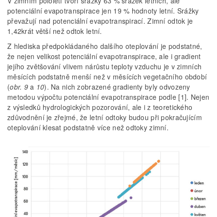
V zimním pololetí tvoří srážky 63 % srážek letních, ale
potenciální evapotranspirace jen 19 % hodnoty letní. Srážky
převažují nad potenciální evapotranspirací. Zimní odtok je
1,42krát větší než odtok letní.
Z hlediska předpokládaného dalšího oteplování je podstatné,
že nejen velikost potenciální evapotranspirace, ale i gradient
jejího zvětšování vlivem nárůstu teploty vzduchu je v zimních
měsících podstatně menší než v měsících vegetačního období
(
obr. 9
a
10
). Na nich zobrazené gradienty byly odvozeny
metodou výpočtu potenciální evapotranspirace podle [1]. Nejen
z výsledků hydrologických pozorování, ale i z teoretického
zdůvodnění je zřejmé, že letní odtoky budou při pokračujícím
oteplování klesat podstatně více než odtoky zimní.