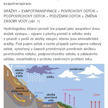
evapotranspirace:
SRÁŽKY = EVAPOTRANSPIRACE + POVRCHOVÝ ODTOK +
PODPOVRCHOVÝ ODTOK + PODZEMNÍ ODTOK ± ZMĚNA
ZÁSOBY VODY (
obr. 1
)
Hydrologickou bilanci povodí lze popsat jako soupeření dvou
složek výstupu – výparu z plochy povodí a odtoku vody
z povodí o podíl ze složky vstupní, kterou jsou atmosférické
srážky. Pod pojem odtok v tomto případě zahrnujeme celkový
odtok, vytvořený v časově proměnných poměrech složkou
povrchového odtoku, podpovrchového odtoku a základního
odtoku, soustředěný v průtoku závěrovým profilem toku.