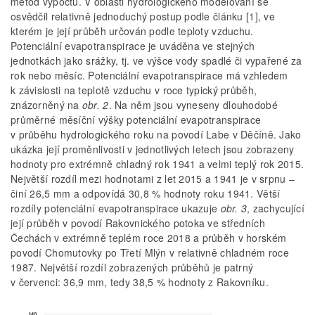
metod výpočtu. V oblasti hydrologického modelování se
osvědčil relativně jednoduchý postup podle článku [1], ve
kterém je její průběh určován podle teploty vzduchu.
Potenciální evapotranspirace je uváděna ve stejných
jednotkách jako srážky, tj. ve výšce vody spadlé či vypařené za
rok nebo měsíc. Potenciální evapotranspirace má vzhledem
k závislosti na teplotě vzduchu v roce typický průběh,
znázorněný na
obr. 2
. Na něm jsou vyneseny dlouhodobé
průměrné měsíční výšky potenciální evapotranspirace
v průběhu hydrologického roku na povodí Labe v Děčíně. Jako
ukázka její proměnlivosti v jednotlivých letech jsou zobrazeny
hodnoty pro extrémně chladný rok 1941 a velmi teplý rok 2015.
Největší rozdíl mezi hodnotami z let 2015 a 1941 je v srpnu –
činí 26,5 mm a odpovídá 30,8 % hodnoty roku 1941. Větší
rozdíly potenciální evapotranspirace ukazuje
obr. 3
, zachycující
její průběh v povodí Rakovnického potoka ve středních
Čechách v extrémně teplém roce 2018 a průběh v horském
povodí Chomutovky po Třetí Mlýn v relativně chladném roce
1987. Největší rozdíl zobrazených průběhů je patrný
v červenci: 36,9 mm, tedy 38,5 % hodnoty z Rakovníku.