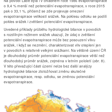
Na povodí Labe byla i v chladném roce 1986 evapotranspirace
o 9,4 % menší než potenciální evapotranspirace, v roce 2015
pak o 33,1 %, přičemž se zde projevuje omezení
evapotranspirace velikostí srážek. Na poklesu odtoku se podílí
pokles srážek i zvětšení potenciální evapotranspirace.
Uvedené příklady průběhu hydrologické bilance v povodích
s rozdílným režimem srážek ukazují, že údaj o zvětšení
potenciální evapotranspirace může bez posouzení vlivu
srážek, i když se nezmění, charakterizovat vliv oteplení jen
v povodích s relativně velkými srážkami. Na většině území ČR
je dlouhodobý průměr potenciální evapotranspirace větší než
dlouhodobý průměr srážek, zejména v letním pololetí (
obr.
8).
V této převažující části území nelze bez další analýzy
hydrologické bilance ztotožňovat změnu skutečné
evapotranspirace, resp. odtoku, se změnou potenciální
evapotranspirace.