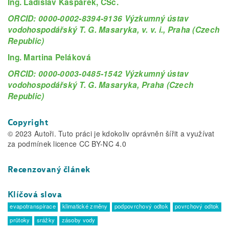
Ing. Ladislav Kašpárek, CSc.
ORCID: 0000-0002-8394-9136 Výzkumný ústav
vodohospodářský T. G. Masaryka, v. v. i., Praha (Czech
Republic)
Ing. Martina Peláková
ORCID: 0000-0003-0485-1542 Výzkumný ústav
vodohospodářský T. G. Masaryka, Praha (Czech
Republic)
Copyright
© 2023 Autoři. Tuto práci je kdokoliv oprávněn šířit a využívat
za podmínek licence CC BY-NC 4.0
Recenzovaný článek
Klíčová slova
evapotranspirace
klimatické změny
podpovrchový odtok
povrchový odtok
průtoky
srážky
zásoby vody