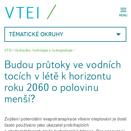
VTEI
MENU
TÉMATICKÉ OKRUHY
VTEI
/
Hydraulika, hydrologie a hydrogeologie
/
Budou průtoky ve vodních
tocích v létě k horizontu
roku 2060 o polovinu
menší?
Zvýšení potenciální evapotranspirace vlivem oteplování je dosti
často použí­váno jako ukazatel probíhajících