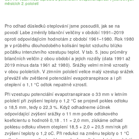
měsících 2. pololetí
Pro odhad důsledků oteplování jsme posoudili, jak se na
povodí Labe změnily bilanční veličiny v období 1991–2019
oproti odpovídajícím hodnotám z období 1961–1980. Rok 1980
je v průběhu dlouhodobého kolísání teplot vzduchu blízko
počátku intenzivního vzestupu teplot. V tab. 5. jsou průměry
bilan­čních veličin z obou období a jejich rozdíly (data 1991 až
2019 minus data 1961 až 1980). Srážky velmi mírně vzrostly
v obou pololetích. V zimním pololetí velice malý vzestup srážek
převážil vliv zvětšené potenciální evapotranspirace a i při
oteplení o 1,1 °C odtok nepatrně vzrostl.
Při vzestupu potenciální evapotranspirace o 33 mm v letním
pololetí při zvýšení teploty o 1,2 °C se projevil pokles odtoku
o 18,5 mm, tedy o 22,3 %. Když odhadneme účinek
odpovídající zvýšení srážky o 11 mm podle odtokového
koeficientu o hodnotě 0,18 . 11 = 2,0 mm, získáme odhad
poklesu odtoku vlivem oteplení 18,5 + 2,0 = 20,5 mm/rok při
zvýšení teploty o 1,2 oC. Při redukci na změnu teploty o 1 °C