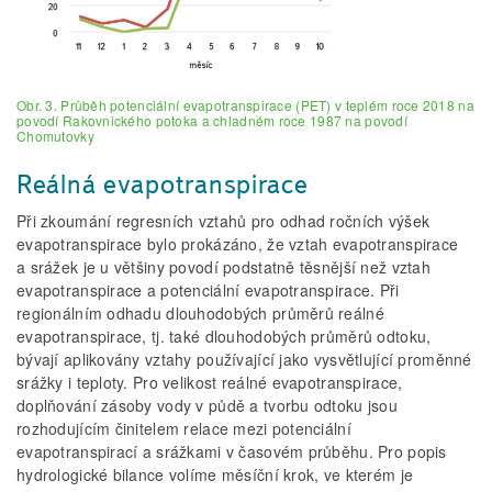
Obr. 3. Průběh potenciální evapotranspirace (PET) v teplém roce 2018 na
povodí Rakovnického potoka a chladném roce 1987 na povodí
Chomutovky
Reálná evapotranspirace
Při zkoumání regresních vztahů pro odhad ročních výšek
evapotranspirace bylo prokázáno, že vztah evapotranspirace
a srážek je u většiny povodí podstatně těsnější než vztah
evapotranspirace a potenciální evapotranspirace. Při
regionálním odhadu dlouhodobých průměrů reálné
evapotranspirace, tj. také dlouhodobých průměrů odtoku,
bývají aplikovány vztahy používající jako vysvětlující proměnné
srážky i teploty. Pro velikost reálné evapotranspirace,
doplňování zásoby vody v půdě a tvorbu odtoku jsou
rozhodujícím činitelem relace mezi potenciální
evapotranspirací a srážkami v časovém průběhu. Pro popis
hydrologické bilance volíme měsíční krok, ve kterém je