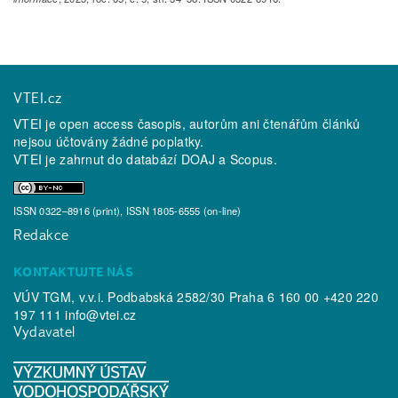
VTEI.cz
VTEI je open access časopis, autorům ani čtenářům článků
nejsou účtovány žádné poplatky.
VTEI je zahrnut do databází
DOAJ
a
Scopus
.
ISSN 0322–8916 (print), ISSN 1805-6555 (on-line)
Redakce
KONTAKTUJTE NÁS
VÚV TGM, v.v.i. Podbabská 2582/30 Praha 6 160 00 +420 220
197 111
info@vtei.cz
Vydavatel