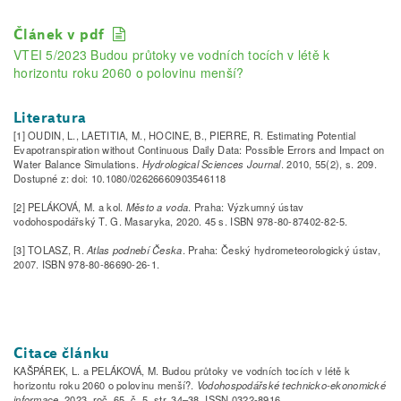
Článek v pdf
VTEI 5/2023 Budou průtoky ve vodních tocích v létě k
horizontu roku 2060 o polovinu menší?
Literatura
[1] OUDIN, L., LAETITIA, M., HOCINE, B., PIERRE, R. Estimating Potential
Evapotranspiration without Continuous Daily Data: Possible Errors and Impact on
Water Balance Simulations.
Hydrological Sciences Journal
. 2010, 55(2), s. 209.
Dostupné z: doi: 10.1080/02626660903546118
[2] PELÁKOVÁ, M. a kol.
Město a voda
. Praha: Výzkumný ústav
vodohospodářský T. G. Masaryka, 2020. 45 s. ISBN 978-80-87402-82-5.
[3] TOLASZ, R.
Atlas podnebí Česka
. Praha: Český hydrometeorologický ústav,
2007. ISBN 978-80-86690-26-1.
Citace článku
KAŠPÁREK, L. a PELÁKOVÁ, M. Budou průtoky ve vodních tocích v létě k
horizontu roku 2060 o polovinu menší?.
Vodohospodářské technicko-ekonomické
informace
, 2023, roč. 65, č. 5, str. 34–38. ISSN 0322-8916.