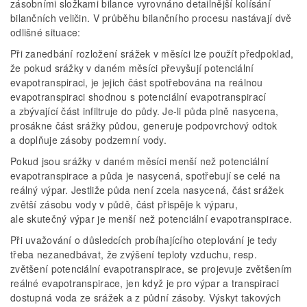
zásobními složkami bilance vyrovnáno detailnější kolísání
bilančních veličin. V průběhu bilančního procesu nastávají dvě
odlišné situace:
Při zanedbání rozložení srážek v měsíci lze použít předpoklad,
že pokud srážky v daném měsíci převyšují potenciální
evapotranspiraci, je jejich část spotřebována na reálnou
evapotranspiraci shodnou s potenciální evapotranspirací
a zbývající část infiltruje do půdy. Je-li půda plně nasycena,
prosákne část srážky půdou, generuje podpovrchový odtok
a doplňuje zásoby podzemní vody.
Pokud jsou srážky v daném měsíci menší než potenciální
evapotranspirace a půda je nasycená, spotřebují se celé na
reálný výpar. Jestliže půda není zcela nasycená, část srážek
zvětší zásobu vody v půdě, část přispěje k výparu,
ale skutečný výpar je menší než potenciální evapotranspirace.
Při uvažování o důsledcích probíhajícího oteplování je tedy
třeba nezanedbávat, že zvýšení teploty vzduchu, resp.
zvětšení potenciální evapotranspirace, se projevuje zvětšením
reálné evapotranspirace, jen když je pro výpar a transpiraci
dostupná voda ze srážek a z půdní zásoby. Výskyt takových