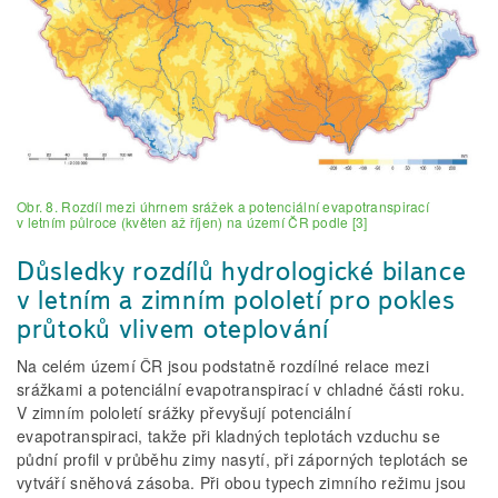
Obr. 8. Rozdíl mezi úhrnem srážek a potenciální evapotranspirací
v letním půlroce (květen až říjen) na území ČR podle [3]
Důsledky rozdílů hydrologické bilance
v letním a zimním pololetí pro pokles
průtoků vlivem oteplování
Na celém území ČR jsou podstatně rozdílné relace mezi
srážkami a potenciální evapotranspirací v chladné části roku.
V zimním pololetí srážky převyšují potenciální
evapotranspiraci, takže při kladných teplotách vzduchu se
půdní profil v průběhu zimy nasytí, při záporných teplotách se
vytváří sněhová zásoba. Při obou typech zimního režimu jsou