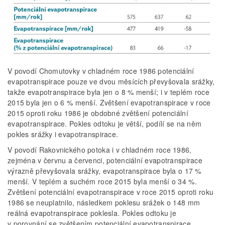
V povodí Chomutovky v chladném roce 1986 potenciální
evapotranspirace pouze ve dvou měsících převyšovala srážky,
takže evapotranspirace byla jen o 8 % menší; i v teplém roce
2015 byla jen o 6 % menší. Zvětšení evapotranspirace v roce
2015 oproti roku 1986 je obdobné zvětšení potenciální
evapotranspirace. Pokles odtoku je větší, podílí se na něm
pokles srážky i evapotranspirace.
V povodí Rakovnického potoka i v chladném roce 1986,
zejména v červnu a červenci, potenciální evapotranspirace
výrazně převyšovala srážky, evapotranspirace byla o 17 %
menší. V teplém a suchém roce 2015 byla menší o 34 %.
Zvětšení potenciální evapotranspirace v roce 2015 oproti roku
1986 se neuplatnilo, následkem poklesu srážek o 148 mm
reálná evapotranspirace poklesla. Pokles odtoku je
v porovnání se zvětšením potenciální evapotranspirace