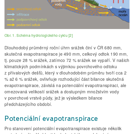
Obr. 1. Schéma hydrologického cyklu [2]
Dlouhodobý průměrný roční úhrn srážek činí v ČR 680 mm,
skutečná evapotranspirace je 490 mm, celkový odtok 190 mm,
tj. pouze 28 % srážek, zatímco 72 % srážek se vypaří. V našich
klimatických podmínkách s výjimkou povrchového odtoku
z přívalových dešťů, který v dlouhodobém průměru tvoří cca 2
% až 6 % srážek, ovlivňuje rozhodující část bilance skutečná
evapotranspirace, závislá na potenciální evapotranspiraci, ale
omezovaná velikostí srážek a dostupným množstvím vody
v povrchové vrstvě půdy, jež je výsledkem bilance
předcházejícího období.
Potenciální evapotranspirace
Pro stanovení potenciální evapotranspirace existuje několik