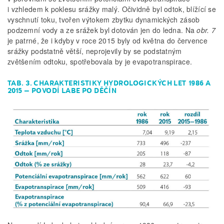
i vzhledem k poklesu srážky malý. Očividně byl odtok, blížící se
vyschnutí toku, tvořen výtokem zbytku dynamických zásob
podzemní vody a ze srážek byl dotován jen do ledna. Na
obr. 7
je patrné, že i kdyby v roce 2015 byly od května do července
srážky podstatně větší, neprojevily by se podstatným
zvětšením odtoku, spotřebovala by je evapotranspirace.
TAB. 3. CHARAKTERISTIKY HYDROLOGICKÝCH LET 1986 A
2015 – POVODÍ LABE PO DĚČÍN