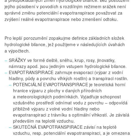
a předpokládaných změn hydrologické bilance. Bez posouzení
jejího působení v povodích s rozdílným režimem srážek není
správné změnu potenciální evapotranspirace považovat za
zvýšení reálné evapotranspirace nebo zmenšení odtoku.
Pro lepší porozumění zopakujme definice základních složek
hydrologické bilance, jež použijeme v následujících úvahách
a výpočtech.
SRÁŽKY ve formě deště, sněhu, krup, rosy, jinovatky,
námrazy apod. jsou jediným vstupem hydrologické bilance.
EVAPOTRANSPIRACE zahrnuje evaporaci (výpar z vodní
hladiny, půdy a povrchu vlhkých rostlin) a transpiraci rostlin.
POTENCIÁLNÍ EVAPOTRANSPIRACE je teoretická horní
hranice výparu z plochy v daných přírodních
a meteorologických podmínkách. Vyjadřuje schopnost
vzdušného prostředí odnímat vodu z povrchu – odpovídá
přibližně výparu z volné vodní hladiny nebo
evapotranspiraci z trávníku s optimální vlhkostí. Je závislá
především na teplotě vzduchu.
SKUTEČNÁ EVAPOTRANSPIRACE závisí na teplotě
vzduchu, resp. potenciální evapotranspiraci, a je omezena