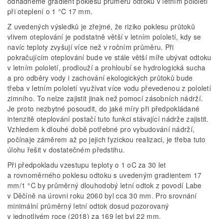
odhadneme gradient poklesu průměru odtoku v letním pololetí
při oteplení o 1 °C 17 mm.
Z uvedených výsledků je zřejmé, že riziko poklesu průtoků
vlivem oteplování je podstatně větší v letním pololetí, kdy se
navíc teploty zvyšují více než v ročním průměru. Při
pokračujícím oteplování bude ve stále větší míře ubývat odtoku
v letním pololetí, prodlouží a prohloubí se hydrologická sucha
a pro odběry vody i zachování ekologických průtoků bude
třeba v letním pololetí využívat více vodu převedenou z pololetí
zimního. To nelze zajistit jinak než pomocí zásobních nádrží.
Je proto nezbytné posoudit, do jaké míry při předpokládané
intenzitě oteplování postačí tuto funkci stávající nádrže zajistit.
Vzhledem k dlouhé době potřebné pro vybudování nádrží,
počínaje záměrem až po jejich fyzickou realizaci, je třeba tuto
úlohu řešit v dostatečném předstihu.
Při předpokladu vzestupu teploty o 1 oC za 30 let
a rovnoměrného poklesu odtoku s uvedeným gradientem 17
mm/1 °C by průměrný dlouhodobý letní odtok z povodí Labe
v Děčíně na úrovni roku 2060 byl cca 30 mm. Pro srovnání
minimální průměrný letní odtok dosud pozorovaný
v jednotlivém roce (2018) za 169 let byl 22 mm.