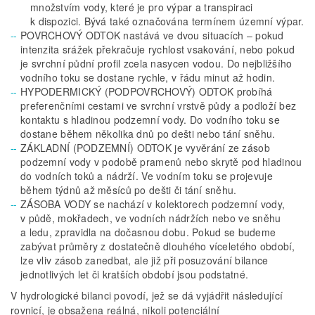
množstvím vody, které je pro výpar a transpiraci
k dispozici. Bývá také označována termínem územní výpar.
POVRCHOVÝ ODTOK nastává ve dvou situacích – pokud
intenzita srážek překračuje rychlost vsakování, nebo pokud
je svrchní půdní profil zcela nasycen vodou. Do nejbližšího
vodního toku se dostane rychle, v řádu minut až hodin.
HYPODERMICKÝ (PODPOVRCHOVÝ) ODTOK probíhá
preferenčními cestami ve svrchní vrstvě půdy a podloží bez
kontaktu s hladinou podzemní vody. Do vodního toku se
dostane během několika dnů po dešti nebo tání sněhu.
ZÁKLADNÍ (PODZEMNÍ) ODTOK je vyvěrání ze zásob
podzemní vody v podobě pramenů nebo skrytě pod hladinou
do vodních toků a nádrží. Ve vodním toku se projevuje
během týdnů až měsíců po dešti či tání sněhu.
ZÁSOBA VODY se nachází v kolektorech podzemní vody,
v půdě, mokřadech, ve vodních nádržích nebo ve sněhu
a ledu, zpravidla na dočasnou dobu. Pokud se budeme
zabývat průměry z dostatečně dlouhého víceletého období,
lze vliv zásob zanedbat, ale již při posuzování bilance
jednotlivých let či kratších období jsou podstatné.
V hydrologické bilanci povodí, jež se dá vyjádřit následující
rovnicí, je obsažena reálná, nikoli potenciální