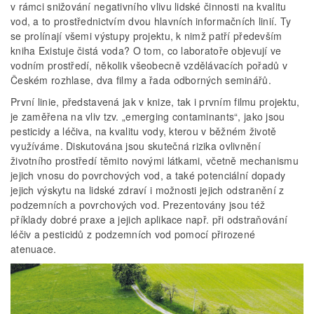
v rámci snižování negativního vlivu lidské činnosti na kvalitu
vod, a to prostřednictvím dvou hlavních informačních linií. Ty
se prolínají všemi výstupy projektu, k nimž patří především
kniha Existuje čistá voda? O tom, co laboratoře objevují ve
vodním prostředí, několik všeobecně vzdělávacích pořadů v
Českém rozhlase, dva filmy a řada odborných seminářů.
První linie, představená jak v knize, tak i prvním filmu projektu,
je zaměřena na vliv tzv. „emerging contaminants“, jako jsou
pesticidy a léčiva, na kvalitu vody, kterou v běžném životě
využíváme. Diskutována jsou skutečná rizika ovlivnění
životního prostředí těmito novými látkami, včetně mechanismu
jejich vnosu do povrchových vod, a také potenciální dopady
jejich výskytu na lidské zdraví i možnosti jejich odstranění z
podzemních a povrchových vod. Prezentovány jsou též
příklady dobré praxe a jejich aplikace např. při odstraňování
léčiv a pesticidů z podzemních vod pomocí přirozené
atenuace.