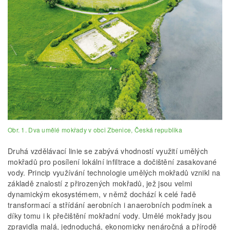
Obr. 1. Dva umělé mokřady v obci Zbenice, Česká republika
Druhá vzdělávací linie se zabývá vhodností využití umělých
mokřadů pro posílení lokální infiltrace a dočištění zasakované
vody. Princip využívání technologie umělých mokřadů vznikl na
základě znalostí z přirozených mokřadů, jež jsou velmi
dynamickým ekosystémem, v němž dochází k celé řadě
transformací a střídání aerobních i anaerobních podmínek a
díky tomu i k přečištění mokřadní vody. Umělé mokřady jsou
zpravidla malá, jednoduchá, ekonomicky nenáročná a přírodě