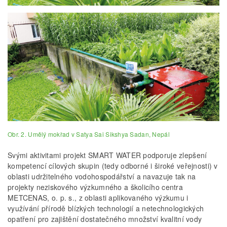
Obr. 2. Umělý mokřad v Satya Sai Sikshya Sadan, Nepál
Svými aktivitami projekt SMART WATER podporuje zlepšení
kompetencí cílových skupin (tedy odborné i široké veřejnosti) v
oblasti udržitelného vodohospodářství a navazuje tak na
projekty neziskového výzkumného a školicího centra
METCENAS, o. p. s., z oblasti aplikovaného výzkumu i
využívání přírodě blízkých technologií a netechnologických
opatření pro zajištění dostatečného množství kvalitní vody