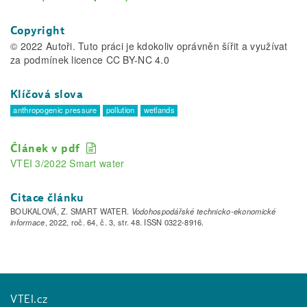
Copyright
© 2022 Autoři. Tuto práci je kdokoliv oprávněn šířit a využívat
za podmínek licence CC BY-NC 4.0
Klíčová slova
anthropogenic pressure
pollution
wetlands
Článek v pdf
VTEI 3/2022 Smart water
Citace článku
BOUKALOVÁ, Z. SMART WATER.
Vodohospodářské technicko-ekonomické
informace
, 2022, roč. 64, č. 3, str. 48. ISSN 0322-8916.
VTEI.cz