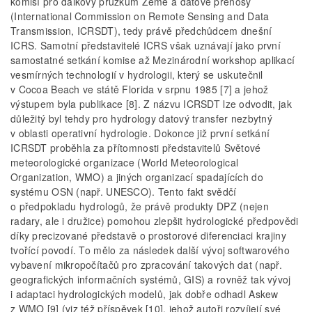
komisí pro dálkový průzkum Země a datové přenosy
(International Commission on Remote Sensing and Data
Transmission, ICRSDT), tedy právě předchůdcem dnešní
ICRS. Samotní představitelé ICRS však uznávají jako první
samostatné setkání komise až Mezinárodní workshop aplikací
vesmírných technologií v hydrologii, který se uskutečnil
v Cocoa Beach ve státě Florida v srpnu 1985 [7] a jehož
výstupem byla publikace [8]. Z názvu ICRSDT lze odvodit, jak
důležitý byl tehdy pro hydrology datový transfer nezbytný
v oblasti operativní hydrologie. Dokonce již první setkání
ICRSDT proběhla za přítomnosti představitelů Světové
meteorologické organizace (World Meteorological
Organization, WMO) a jiných organizací spadajících do
systému OSN (např. UNESCO). Tento fakt svědčí
o předpokladu hydrologů, že právě produkty DPZ (nejen
radary, ale i družice) pomohou zlepšit hydrologické předpovědi
díky precizované představě o prostorové diferenciaci krajiny
tvořící povodí. To mělo za následek další vývoj softwarového
vybavení mikropočítačů pro zpracování takových dat (např.
geografických informačních systémů, GIS) a rovněž tak vývoj
i adaptaci hydrologických modelů, jak dobře odhadl Askew
z WMO [9] (viz též příspěvek [10], jehož autoři rozvíjejí své