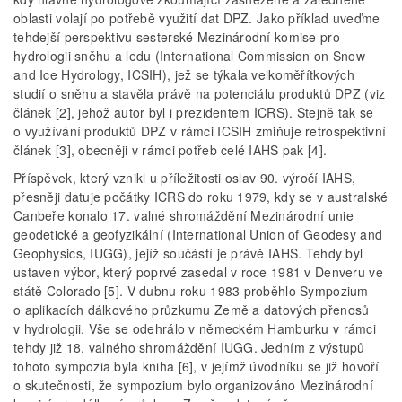
oblasti volají po potřebě využití dat DPZ. Jako příklad uveďme
tehdejší perspektivu sesterské Mezinárodní komise pro
hydrologii sněhu a ledu (International Commission on Snow
and Ice Hydrology, ICSIH), jež se týkala velkoměřítkových
studií o sněhu a stavěla právě na potenciálu produktů DPZ (viz
článek [2], jehož autor byl i prezidentem ICRS). Stejně tak se
o využívání produktů DPZ v rámci ICSIH zmiňuje retrospektivní
článek [3], obecněji v rámci potřeb celé IAHS pak [4].
Příspěvek, který vznikl u příležitosti oslav 90. výročí IAHS,
přesněji datuje počátky ICRS do roku 1979, kdy se v australské
Canbeře konalo 17. valné shromáždění Mezinárodní unie
geodetické a geofyzikální (International Union of Geodesy and
Geophysics, IUGG), jejíž součástí je právě IAHS. Tehdy byl
ustaven výbor, který poprvé zasedal v roce 1981 v Denveru ve
státě Colorado [5]. V dubnu roku 1983 proběhlo Sympozium
o aplikacích dálkového průzkumu Země a datových přenosů
v hydrologii. Vše se odehrálo v německém Hamburku v rámci
tehdy již 18. valného shromáždění IUGG. Jedním z výstupů
tohoto sympozia byla kniha [6], v jejímž úvodníku se již hovoří
o skutečnosti, že sympozium bylo organizováno Mezinárodní