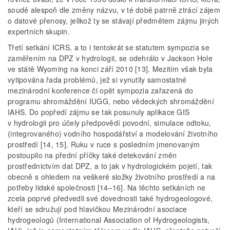
soudě alespoň dle změny názvu, v té době patrně ztrácí zájem
o datové přenosy, jelikož ty se stávají předmětem zájmu jiných
expertních skupin.
Třetí setkání ICRS, a to i tentokrát se statutem sympozia se
zaměřením na DPZ v hydrologii, se odehrálo v Jackson Hole
ve státě Wyoming na konci září 2010 [13]. Mezitím však byla
vytipována řada problémů, jež si vynutily samostatné
mezinárodní konference či opět sympozia zařazená do
programu shromáždění IUGG, nebo vědeckých shromáždění
IAHS. Do popředí zájmu se tak posunuly aplikace GIS
v hydrologii pro účely předpovědí povodní, simulace odtoku,
(integrovaného) vodního hospodářství a modelování životního
prostředí [14, 15]. Ruku v ruce s posledním jmenovaným
postoupilo na přední příčky také detekování změn
prostřednictvím dat DPZ, a to jak v hydrologickém pojetí, tak
obecně s ohledem na veškeré složky životního prostředí a na
potřeby lidské společnosti [14–16]. Na těchto setkáních ne
zcela poprvé předvedli své dovednosti také hydrogeologové,
kteří se sdružují pod hlavičkou Mezinárodní asociace
hydrogeologů (International Association of Hydrogeologists,