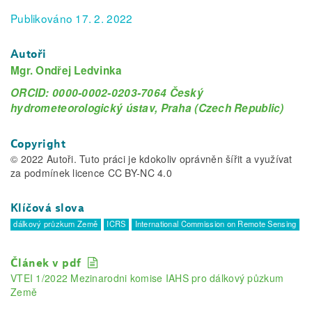
Publikováno 17. 2. 2022
Autoři
Mgr. Ondřej Ledvinka
ORCID: 0000-0002-0203-7064 Český
hydrometeorologický ústav, Praha (Czech Republic)
Copyright
© 2022 Autoři. Tuto práci je kdokoliv oprávněn šířit a využívat
za podmínek licence CC BY-NC 4.0
Klíčová slova
dálkový průzkum Země
ICRS
International Commission on Remote Sensing
Článek v pdf
VTEI 1/2022 Mezinarodni komise IAHS pro dálkový půzkum
Země