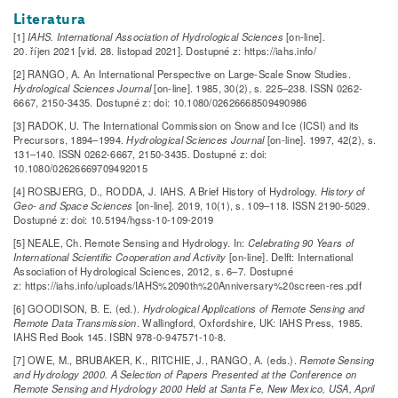
Literatura
[1]
IAHS. International Association of Hydrological Sciences
[on-line].
20. říjen 2021 [vid. 28. listopad 2021]. Dostupné z: https://iahs.info/
[2] RANGO, A. An International Perspective on Large-Scale Snow Studies.
Hydrological Sciences Journal
[on-line]. 1985, 30(2), s. 225–238. ISSN 0262-
6667, 2150-3435. Dostupné z: doi: 10.1080/02626668509490986
[3] RADOK, U. The International Commission on Snow and Ice (ICSI) and its
Precursors, 1894–1994.
Hydrological Sciences Journal
[on-line]. 1997, 42(2), s.
131–140. ISSN 0262-6667, 2150-3435. Dostupné z: doi:
10.1080/02626669709492015
[4] ROSBJERG, D., RODDA, J. IAHS. A Brief History of Hydrology.
History of
Geo- and Space Sciences
[on-line]. 2019, 10(1), s. 109–118. ISSN 2190-5029.
Dostupné z: doi: 10.5194/hgss-10-109-2019
[5] NEALE, Ch. Remote Sensing and Hydrology. In:
Celebrating 90 Years of
International Scientific Cooperation and Activity
[on-line]. Delft: International
Association of Hydrological Sciences, 2012, s. 6–7. Dostupné
z: https://iahs.info/uploads/IAHS%2090th%20Anniversary%20screen-res.pdf
[6] GOODISON, B. E. (ed.).
Hydrological Applications of Remote Sensing and
Remote Data Transmission
. Wallingford, Oxfordshire, UK: IAHS Press, 1985.
IAHS Red Book 145. ISBN 978-0-947571-10-8.
[7] OWE, M., BRUBAKER, K., RITCHIE, J., RANGO, A. (eds.).
Remote Sensing
and Hydrology 2000. A Selection of Papers Presented at the Conference on
Remote Sensing and Hydrology 2000 Held at Santa Fe, New Mexico, USA, April