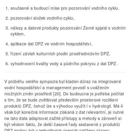
současné a budoucí mise pro pozorování vodního cyklu,
pozorování složek vodního cyklu,
nálezy a datové produkty pozorování Země spjaté s vodním
cyklem,
aplikace dat DPZ ve vodním hospodářství,
řízení závlah kulturních plodin prostřednictvím DPZ,
vyhodnocení kvality vody a půdního pokryvu z dat DPZ.
V průběhu celého sympozia byl kladen důraz na integrované
vodní hospodářství a management povodí s uvážením
možných změn prostředí [20]. Do budoucna je potřeba počítat
s tím, že se bude zvětšovat především prostorové rozlišení
produktů DPZ, čehož lze s výhodou využít i v hydrologii. Má-li
však být konečná informace získaná z dat relevantní, je nutné
na tato data adaptovat zažité přístupy a metody a zároveň si
být vědom faktu, že delší časové řady sestavené z produktů
DPZ mohou být v jednotlivých úsecích zatíženy různou