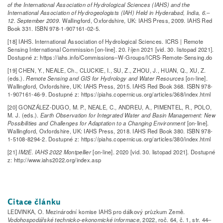
of the International Association of Hydrological Sciences (IAHS) and the
International Association of Hydrogeologists (IAH) Held in Hyderabad, India, 6.–
12. September 2009
. Wallingford, Oxfordshire, UK: IAHS Press, 2009. IAHS Red
Book 331. ISBN 978-1-907161-02-5.
[18] IAHS. International Association of Hydrological Sciences. ICRS | Remote
Sensing International Commission [on-line]. 20. říjen 2021 [vid. 30. listopad 2021].
Dostupné z: https://iahs.info/Commissions–W-Groups/ICRS-Remote-Sensing.do
[19] CHEN, Y., NEALE, Ch., CLUCKIE, I., SU, Z., ZHOU, J., HUAN, Q., XU, Z.
(eds.).
Remote Sensing and GIS for Hydrology and Water Resources
[on-line].
Wallingford, Oxfordshire, UK: IAHS Press, 2015. IAHS Red Book 368. ISBN 978-
1-907161-46-9. Dostupné z: https://piahs.copernicus.org/articles/368/index.html
[20] GONZÁLEZ-DUGO, M. P., NEALE, C., ANDREU, A., PIMENTEL, R., POLO,
M. J. (eds.).
Earth Observation for Integrated Water and Basin Management: New
Possibilities and Challenges for Adaptation to a Changing Environment
[on-line].
Wallingford, Oxfordshire, UK: IAHS Press, 2018. IAHS Red Book 380. ISBN 978-
1-5108-8294-2. Dostupné z: https://piahs.copernicus.org/articles/380/index.html
[21]
IM2E. IAHS 2022 Montpellier
[on-line]. 2020 [vid. 30. listopad 2021]. Dostupné
z: http://www.iahs2022.org/index.asp
Citace článku
LEDVINKA, O. Mezinárodní komise IAHS pro dálkový průzkum Země.
Vodohospodářské technicko-ekonomické informace
, 2022, roč. 64, č. 1, str. 44–