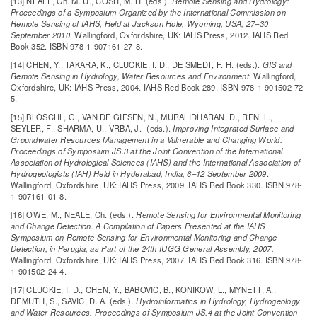
[13] NEALE, Ch. M. U., COSH, M. H. (eds.).
Remote Sensing and Hydrology:
Proceedings of a Symposium Organized by the International Commission on
Remote Sensing of IAHS, Held at Jackson Hole, Wyoming, USA, 27–30
September 2010
. Wallingford, Oxfordshire, UK: IAHS Press, 2012. IAHS Red
Book 352. ISBN 978-1-907161-27-8.
[14] CHEN, Y., TAKARA, K., CLUCKIE, I. D., DE SMEDT, F. H. (eds.).
GIS and
Remote Sensing in Hydrology, Water Resources and Environment
. Wallingford,
Oxfordshire, UK: IAHS Press, 2004. IAHS Red Book 289. ISBN 978-1-901502-72-
5.
[15] BLÖSCHL, G., VAN DE GIESEN, N., MURALIDHARAN, D., REN, L.,
SEYLER, F., SHARMA, U., VRBA, J. (eds.).
Improving Integrated Surface and
Groundwater Resources Management in a Vulnerable and Changing World.
Proceedings of Symposium JS.3 at the Joint Convention of the International
Association of Hydrological Sciences (IAHS) and the International Association of
Hydrogeologists (IAH) Held in Hyderabad, India, 6–12 September 2009
.
Wallingford, Oxfordshire, UK: IAHS Press, 2009. IAHS Red Book 330. ISBN 978-
1-907161-01-8.
[16] OWE, M., NEALE, Ch. (eds.).
Remote Sensing for Environmental Monitoring
and Change Detection. A Compilation of Papers Presented at the IAHS
Symposium on Remote Sensing for Environmental Monitoring and Change
Detection, in Perugia, as Part of the 24th IUGG General Assembly, 2007.
Wallingford, Oxfordshire, UK: IAHS Press, 2007. IAHS Red Book 316. ISBN 978-
1-901502-24-4.
[17] CLUCKIE, I. D., CHEN, Y., BABOVIC, B., KONIKOW, L., MYNETT, A.,
DEMUTH, S., SAVIC, D. A. (eds.).
Hydroinformatics in Hydrology, Hydrogeology
and Water Resources. Proceedings of Symposium JS.4 at the Joint Convention