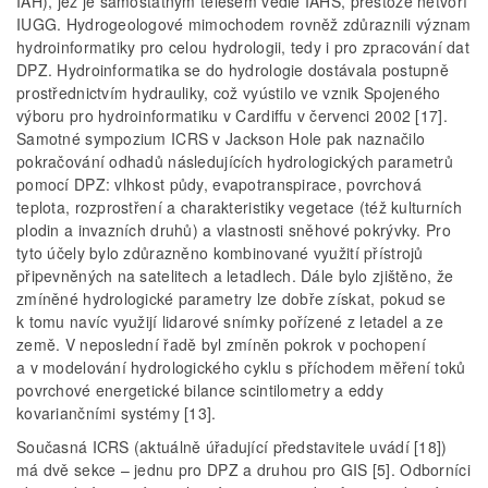
IAH), jež je samostatným tělesem vedle IAHS, přestože netvoří
IUGG. Hydrogeologové mimochodem rovněž zdůraznili význam
hydroinformatiky pro celou hydrologii, tedy i pro zpracování dat
DPZ. Hydroinformatika se do hydrologie dostávala postupně
prostřednictvím hydrauliky, což vyústilo ve vznik Spojeného
výboru pro hydroinformatiku v Cardiffu v červenci 2002 [17].
Samotné sympozium ICRS v Jackson Hole pak naznačilo
pokračování odhadů následujících hydrologických parametrů
pomocí DPZ: vlhkost půdy, evapotranspirace, povrchová
teplota, rozprostření a charakteristiky vegetace (též kulturních
plodin a invazních druhů) a vlastnosti sněhové pokrývky. Pro
tyto účely bylo zdůrazněno kombinované využití přístrojů
připevněných na satelitech a letadlech. Dále bylo zjištěno, že
zmíněné hydrologické parametry lze dobře získat, pokud se
k tomu navíc využijí lidarové snímky pořízené z letadel a ze
země. V neposlední řadě byl zmíněn pokrok v pochopení
a v modelování hydrologického cyklu s příchodem měření toků
povrchové energetické bilance scintilometry a eddy
kovariančními systémy [13].
Současná ICRS (aktuálně úřadující představitele uvádí [18])
má dvě sekce – jednu pro DPZ a druhou pro GIS [5]. Odborníci