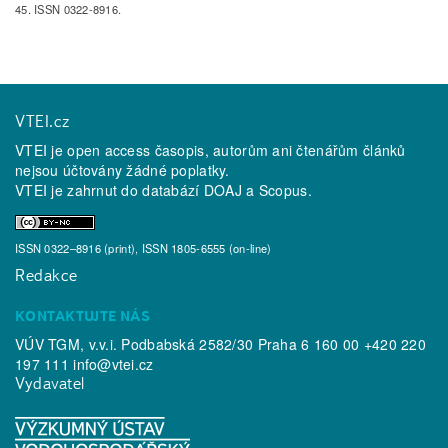
45. ISSN 0322-8916.
VTEI.cz
VTEI je open access časopis, autorům ani čtenářům článků
nejsou účtovány žádné poplatky.
VTEI je zahrnut do databází
DOAJ
a
Scopus
.
ISSN 0322–8916 (print), ISSN 1805-6555 (on-line)
Redakce
KONTAKTUJTE NÁS
VÚV TGM, v.v.i. Podbabská 2582/30 Praha 6 160 00 +420 220
197 111
info@vtei.cz
Vydavatel