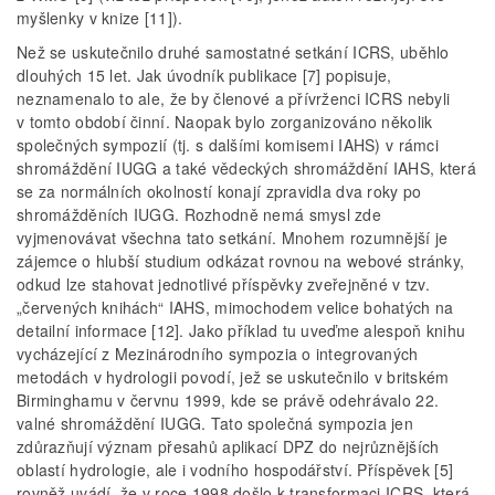
myšlenky v knize [11]).
Než se uskutečnilo druhé samostatné setkání ICRS, uběhlo
dlouhých 15 let. Jak úvodník publikace [7] popisuje,
neznamenalo to ale, že by členové a přívrženci ICRS nebyli
v tomto období činní. Naopak bylo zorganizováno několik
společných sympozií (tj. s dalšími komisemi IAHS) v rámci
shromáždění IUGG a také vědeckých shromáždění IAHS, která
se za normálních okolností konají zpravidla dva roky po
shromážděních IUGG. Rozhodně nemá smysl zde
vyjmenovávat všechna tato setkání. Mnohem rozumnější je
zájemce o hlubší studium odkázat rovnou na webové stránky,
odkud lze stahovat jednotlivé příspěvky zveřejněné v tzv.
„červených knihách“ IAHS, mimochodem velice bohatých na
detailní informace [12]. Jako příklad tu uveďme alespoň knihu
vycházející z Mezinárodního sympozia o integrovaných
metodách v hydrologii povodí, jež se uskutečnilo v britském
Birminghamu v červnu 1999, kde se právě odehrávalo 22.
valné shromáždění IUGG. Tato společná sympozia jen
zdůrazňují význam přesahů aplikací DPZ do nejrůznějších
oblastí hydrologie, ale i vodního hospodářství. Příspěvek [5]
rovněž uvádí, že v roce 1998 došlo k transformaci ICRS, která,