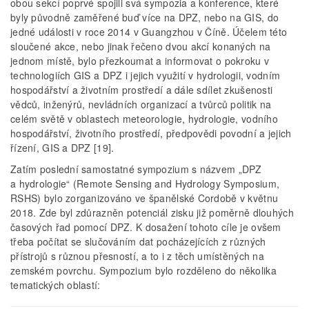
obou sekcí poprvé spojili svá sympozia a konference, které
byly původně zaměřené buď více na DPZ, nebo na GIS, do
jedné události v roce 2014 v Guangzhou v Číně. Účelem této
sloučené akce, nebo jinak řečeno dvou akcí konaných na
jednom místě, bylo přezkoumat a informovat o pokroku v
technologiích GIS a DPZ i jejich využití v hydrologii, vodním
hospodářství a životním prostředí a dále sdílet zkušenosti
vědců, inženýrů, nevládních organizací a tvůrců politik na
celém světě v oblastech meteorologie, hydrologie, vodního
hospodářství, životního prostředí, předpovědi povodní a jejich
řízení, GIS a DPZ [19].
Zatím poslední samostatné sympozium s názvem „DPZ
a hydrologie“ (Remote Sensing and Hydrology Symposium,
RSHS) bylo zorganizováno ve španělské Cordobě v květnu
2018. Zde byl zdůrazněn potenciál zisku již poměrně dlouhých
časových řad pomocí DPZ. K dosažení tohoto cíle je ovšem
třeba počítat se slučováním dat pocházejících z různých
přístrojů s různou přesností, a to i z těch umístěných na
zemském povrchu. Sympozium bylo rozděleno do několika
tematických oblastí: