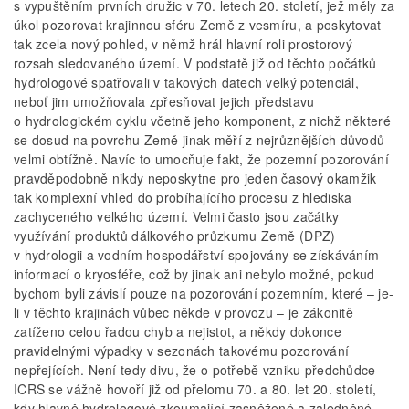
s vypuštěním prvních družic v 70. letech 20. století, jež měly za
úkol pozorovat krajinnou sféru Země z vesmíru, a poskytovat
tak zcela nový pohled, v němž hrál hlavní roli prostorový
rozsah sledovaného území. V podstatě již od těchto počátků
hydrologové spatřovali v takových datech velký potenciál,
neboť jim umožňovala zpřesňovat jejich představu
o hydrologickém cyklu včetně jeho komponent, z nichž některé
se dosud na povrchu Země jinak měří z nejrůznějších důvodů
velmi obtížně. Navíc to umocňuje fakt, že pozemní pozorování
pravděpodobně nikdy neposkytne pro jeden časový okamžik
tak komplexní vhled do probíhajícího procesu z hlediska
zachyceného velkého území. Velmi často jsou začátky
využívání produktů dálkového průzkumu Země (DPZ)
v hydrologii a vodním hospodářství spojovány se získáváním
informací o kryosféře, což by jinak ani nebylo možné, pokud
bychom byli závislí pouze na pozorování pozemním, které – je-
li v těchto krajinách vůbec někde v provozu – je zákonitě
zatíženo celou řadou chyb a nejistot, a někdy dokonce
pravidelnými výpadky v sezonách takovému pozorování
nepřejících. Není tedy divu, že o potřebě vzniku předchůdce
ICRS se vážně hovoří již od přelomu 70. a 80. let 20. století,
kdy hlavně hydrologové zkoumající zasněžené a zaledněné