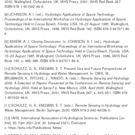
2000
. Wallingford, Oxfordshire, UK: IAHS Press, 2001. IAHS Red Book 267.
ISBN 978-1-901502-46-6.
[8] JOHNSON, A. I. (ed.).
Hydrologic Applications of Space Technology:
Proceedings of an International Workshop on Hydrologic Applications of Space
Technology Held in Cocoa Beach, Florida, USA, 19–23 August 1985
. Wallingford,
Oxfordshire, UK: IAHS Press, 1986. IAHS Red Book 160. ISBN 978-0-947571-85-
6.
[9] ASKEW, A. J. Closing Discussion. In: JOHNSON, A. I. (ed.).
Hydrologic
Applications of Space Technology: Proceedings of an International Workshop on
Hydrologic Applications of Space Technology Held in Cocoa Beach, Florida, USA,
19–23 August 1985
. Wallingford, Oxfordshire, UK: IAHS Press, 1986, IAHS Red
Book 160, s. 485–488. ISBN 978-0-947571-85-6.
[10] SCHULTZ, G. A., ENGMAN, E. T. Present Use and Future Perspectives of
Remote Sensing in Hydrology and Water Management. In: OWE, M.,
BRUBAKER, K., RITCHIE, J., RANGO, A. (eds.).
Remote Sensing and Hydrology
2000. A Selection of Papers Presented at the Conference on Remote Sensing and
Hydrology 2000, Held at Santa Fe, New Mexico, USA, April 2000
. Wallingford,
Oxfordshire, UK: IAHS Press, 2001, IAHS Red Book 267, s. 545–551. ISBN 978-
1-901502-46-6.
[11] SCHULTZ, G. A., ENGMAN, E. T. (eds.).
Remote Sensing in Hydrology and
Water Management
. Berlin: Springer, 2000. ISBN 978-3-642-64036-0.
[12] IAHS. International Association of Hydrological Sciences. Publications [on-
line]. 20. říjen 2021 [vid. 30. listopad 2021]. Dostupné
z: https://iahs.info/Publications-News/