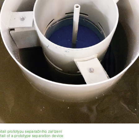
etail prototypu separačního zařízení
etail of a prototype separation device