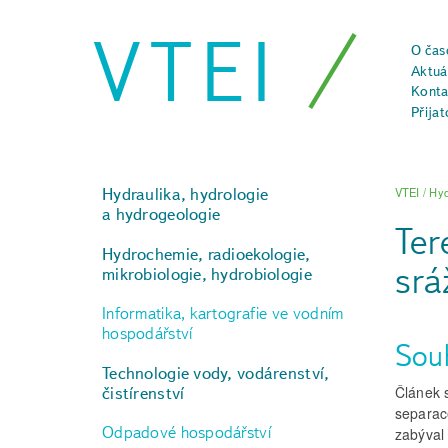
VTEI
O čas
Aktuál
Konta
Přijat
Hydraulika, hydrologie
VTEI
/
Hyd
a hydrogeologie
Ter
Hydrochemie, radioekologie,
srá
mikrobiologie, hydrobiologie
Informatika, kartografie ve vodním
hospodářství
Sou
Technologie vody, vodárenství,
Článek 
čistírenství
separac
Odpadové hospodářství
zabýval