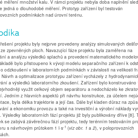
é měření množství kalu. V rámci projektu nebyla doba naplnění sle
se jedná o dlouhodobé měření. Prototyp zařízení byl testován
rovozních podmínkách nad úrovní terénu.
odika
 řešení projektu byly nejprve provedeny analýzy simulovaných dešť
 ze zpevněných ploch. Navazující fáze projektu byla zaměřena na
ání a analýzu výsledků splachů a provedení matematického modelo
základě bylo přistoupeno k vývoji modelu separačního zařízení k ods
o odzkoušení v laboratorních podmínkách v závislosti na velikosti f
. Návrh a optimalizace prototypu zařízení vycházely z hydrodynami
ání a výsledků laboratorního zkoušení. Zařízení bylo konstruováno 
nejvhodněji využit celkový objem separátoru a nedocházelo ke zkrat
í. Jedním z hlavních aspektů při návrhu konstrukce, za účelem nejú
ace, byla délka trajektorie a její čas. Dále byl kladen důraz na způ
vání a ekonomiku provozu a také na investiční a výrobní náklady vy
. Výsledky laboratorních fází projektu již byly publikovány dříve [8].
ek se zabývá závěrečnou fází projektu, tedy terénním testováním pr
-1
oru s návrhovým průtokem 1 l·s
(
viz obr. 1
a
2
), v poloprovozních
kách.