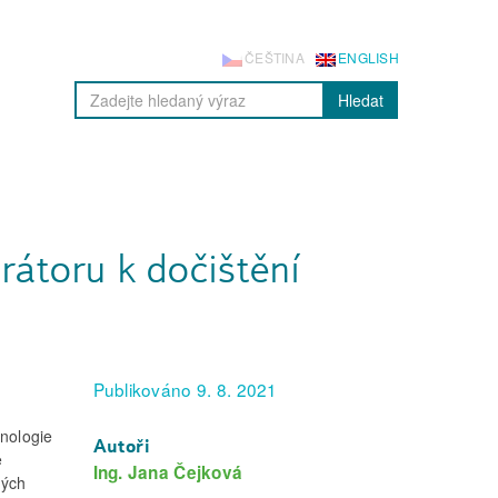
ČEŠTINA
ENGLISH
Hledat
rátoru k dočištění
Publikováno 9. 8. 2021
nologie
Autoři
e
Ing. Jana Čejková
ných