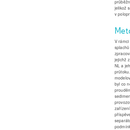
průběžn
jelikož 
v polop
Met
V rámci
splachů
zpracov
jejichž 
NL a jeh
průtoku
modelov
byl co 
prouděn
sediment
provozo
zařízení
příspěv
separát
podmín