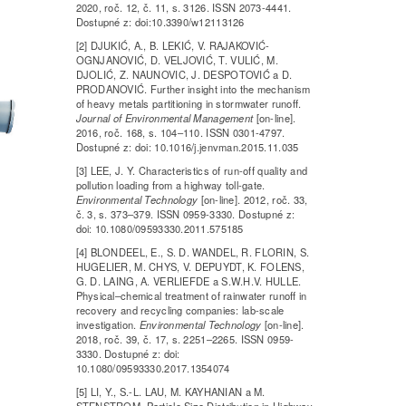
2020, roč. 12, č. 11, s. 3126. ISSN 2073-4441.
Dostupné z: doi:10.3390/w12113126
[2] DJUKIĆ, A., B. LEKIĆ, V. RAJAKOVIĆ-
OGNJANOVIĆ, D. VELJOVIĆ, T. VULIĆ, M.
DJOLIĆ, Z. NAUNOVIC, J. DESPOTOVIĆ a D.
PRODANOVIĆ. Further insight into the mechanism
of heavy metals partitioning in stormwater runoff.
Journal of Environmental Management
[on-line].
2016, roč. 168, s. 104–110. ISSN 0301-4797.
Dostupné z: doi: 10.1016/j.jenvman.2015.11.035
[3] LEE, J. Y. Characteristics of run-off quality and
pollution loading from a highway toll-gate.
Environmental Technology
[on-line]. 2012, roč. 33,
č. 3, s. 373–379. ISSN 0959-3330. Dostupné z:
doi: 10.1080/09593330.2011.575185
[4] BLONDEEL, E., S. D. WANDEL, R. FLORIN, S.
HUGELIER, M. CHYS, V. DEPUYDT, K. FOLENS,
G. D. LAING, A. VERLIEFDE a S.W.H.V. HULLE.
Physical–chemical treatment of rainwater runoff in
recovery and recycling companies: lab-scale
investigation.
Environmental Technology
[on-line].
2018, roč. 39, č. 17, s. 2251–2265. ISSN 0959-
3330. Dostupné z: doi:
10.1080/09593330.2017.1354074
[5] LI, Y., S.-L. LAU, M. KAYHANIAN a M.
STENSTROM. Particle Size Distribution in Highway