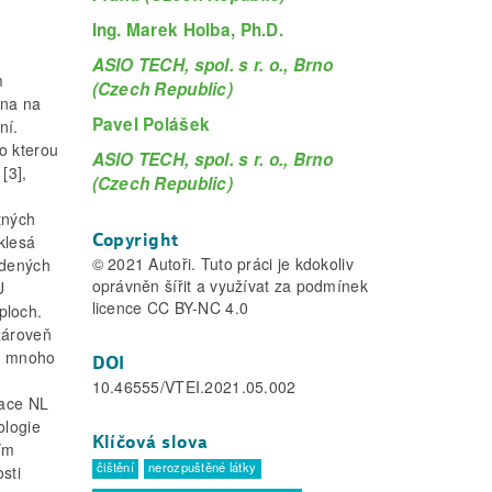
Ing. Marek Holba, Ph.D.
ASIO TECH, spol. s r. o., Brno
m
(Czech Republic)
éna na
Pavel Polášek
ní.
o kterou
ASIO TECH, spol. s r. o., Brno
[3],
(Czech Republic)
tných
Copyright
 klesá
© 2021 Autoři. Tuto práci je kdokoliv
edených
oprávněn šířit a využívat za podmínek
U
licence CC BY-NC 4.0
ploch.
zároveň
no mnoho
DOI
10.46555/VTEI.2021.05.002
race NL
ologie
Klíčová slova
ním
čištění
nerozpuštěné látky
sti