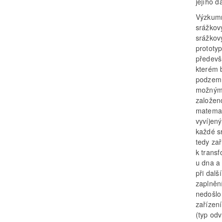
jejího d
Výzkumn
srážkov
srážkov
prototy
předevš
kterém 
podzemn
možným 
založen
matemat
vyvíjen
každé s
tedy zař
k trans
u dna a
při dal
zaplnění
nedošlo
zařízení
(typ od