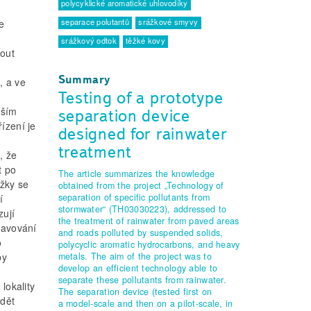
polycyklické aromatické uhlovodíky
separace polutantů
srážkové smyvy
e
srážkový odtok
těžké kovy
nout
Summary
, a ve
Testing of a prototype
lším
separation device
ízení je
designed for rainwater
treatment
, že
t po
The article summarizes the knowledge
ážky se
obtained from the project „Technology of
separation of specific pollutants from
í
stormwater“ (TH03030223), addressed to
zují
the treatment of rainwater from paved areas
lavování
and roads polluted by suspended solids,
o
polycyclic aromatic hydrocarbons, and heavy
metals. The aim of the project was to
by
develop an efficient technology able to
separate these pollutants from rainwater.
lokality
The separation device (tested first on
ádět
a model-scale and then on a pilot-scale, in