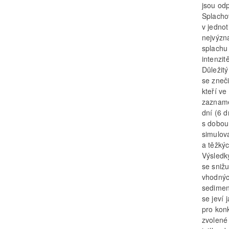
jsou odp
Splachov
v jednot
nejvýzna
splachu
intenzi
Důležit
se zneči
kteří ve
zazname
dní (6 d
s dobou
simulov
a těžký
Výsledk
se sniž
vhodnýc
sedimen
se jeví
pro konk
zvolené