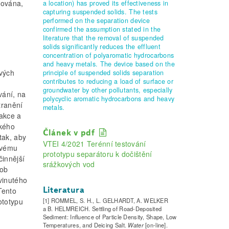
dována,
a location) has proved its effectiveness in
capturing suspended solids. The tests
performed on the separation device
confirmed the assumption stated in the
literature that the removal of suspended
solids significantly reduces the effluent
concentration of polyaromatic hydrocarbons
and heavy metals. The device based on the
ových
principle of suspended solids separation
contributes to reducing a load of surface or
groundwater by other pollutants, especially
vání, na
polycyclic aromatic hydrocarbons and heavy
tranění
metals.
rakce a
ckého
Článek v pdf
tak, aby
VTEI 4/2021 Terénní testování
ovému
prototypu separátoru k dočištění
činnější
srážkových vod
sob
vinutého
Literatura
 Tento
[1] ROMMEL, S. H., L. GELHARDT, A. WELKER
ototypu
a B. HELMREICH. Settling of Road-Deposited
Sediment: Influence of Particle Density, Shape, Low
Temperatures, and Deicing Salt.
Water
[on-line].