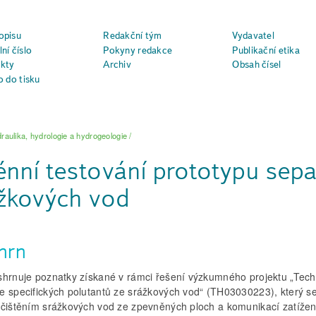
opisu
Redakční tým
Vydavatel
ní číslo
Pokyny redakce
Publikační etika
kty
Archiv
Obsah čísel
o do tisku
raulika, hydrologie a hydrogeologie
/
énní testování prototypu sepa
žkových vod
hrn
shrnuje poznatky získané v rámci řešení výzkumného projektu „Tech
e specifických polutantů ze srážkových vod“ (TH03030223), který s
 čištěním srážkových vod ze zpevněných ploch a komunikací zatíže