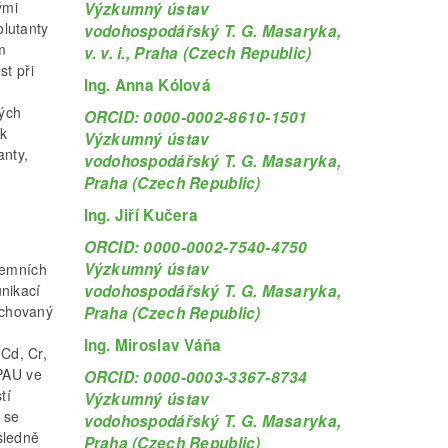
ými
Výzkumný ústav
olutanty
vodohospodářský T. G. Masaryka,
m
v. v. i., Praha (Czech Republic)
st při
Ing. Anna Kólová
kých
ORCID: 0000-0002-8610-1501
ak
Výzkumný ústav
anty,
vodohospodářský T. G. Masaryka,
Praha (Czech Republic)
Ing. Jiří Kučera
ORCID: 0000-0002-7540-4750
Výzkumný ústav
zemních
vodohospodářský T. G. Masaryka,
nikací
lachovaný
Praha (Czech Republic)
Ing. Miroslav Váňa
 Cd, Cr,
 PAU ve
ORCID: 0000-0003-3367-8734
tí
Výzkumný ústav
 se
vodohospodářský T. G. Masaryka,
sledně
Praha (Czech Republic)