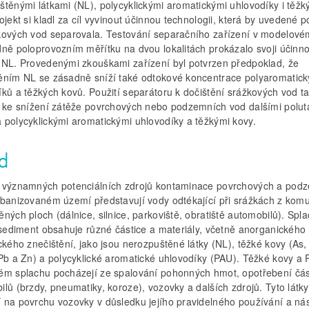
štěnými látkami (NL), polycyklickými aromatickými uhlovodíky i těžk
ojekt si kladl za cíl vyvinout účinnou technologii, která by uvedené p
kových vod separovala. Testování separačního zařízení v modelové
dně poloprovozním měřítku na dvou lokalitách prokázalo svoji účinno
 NL. Provedenými zkouškami zařízení byl potvrzen předpoklad, že
ěním NL se zásadně sníží také odtokové koncentrace polyaromatic
íků a těžkých kovů. Použití separátoru k dočištění srážkových vod t
á ke snížení zátěže povrchových nebo podzemních vod dalšími polut
 polycyklickými aromatickými uhlovodíky a těžkými kovy.
d
 významných potenciálních zdrojů kontaminace povrchových a pod
rbanizovaném území představují vody odtékající při srážkách z komu
ných ploch (dálnice, silnice, parkoviště, obratiště automobilů). Sp
í sediment obsahuje různé částice a materiály, včetně anorganického
ckého znečištění, jako jsou nerozpuštěné látky (NL), těžké kovy (As,
 Pb a Zn) a polycyklické aromatické uhlovodíky (PAU). Těžké kovy a
ém splachu pocházejí ze spalování pohonných hmot, opotřebení čás
lů (brzdy, pneumatiky, koroze), vozovky a dalších zdrojů. Tyto látky
 na povrchu vozovky v důsledku jejího pravidelného používání a ná