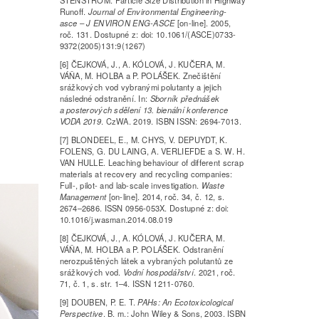
Runoff.
Journal of Environmental Engineering-
asce – J ENVIRON ENG-ASCE
[on-line]. 2005,
roč. 131. Dostupné z: doi: 10.1061/(ASCE)0733-
9372(2005)131:9(1267)
[6] ČEJKOVÁ, J., A. KÓLOVÁ, J. KUČERA, M.
VÁŇA, M. HOLBA a P. POLÁŠEK. Znečištění
srážkových vod vybranými polutanty a jejich
následné odstranění. In:
Sborník přednášek
a posterových sdělení 13. bienální konference
VODA 2019
. CzWA. 2019. ISBN ISSN: 2694-7013.
[7] BLONDEEL, E., M. CHYS, V. DEPUYDT, K.
FOLENS, G. DU LAING, A. VERLIEFDE a S. W. H.
VAN HULLE. Leaching behaviour of different scrap
materials at recovery and recycling companies:
Full-, pilot- and lab-scale investigation.
Waste
Management
[on-line]. 2014, roč. 34, č. 12, s.
2674–2686. ISSN 0956-053X. Dostupné z: doi:
10.1016/j.wasman.2014.08.019
[8] ČEJKOVÁ, J., A. KÓLOVÁ, J. KUČERA, M.
VÁŇA, M. HOLBA a P. POLÁŠEK. Odstranění
nerozpuštěných látek a vybraných polutantů ze
srážkových vod.
Vodní hospodářství
. 2021, roč.
71, č. 1, s. str. 1–4. ISSN 1211-0760.
[9] DOUBEN, P. E. T.
PAHs: An Ecotoxicological
Perspective
. B. m.: John Wiley & Sons, 2003. ISBN