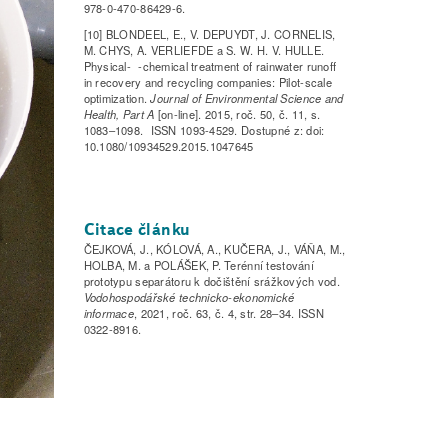
978-0-470-86429-6.
[10] BLONDEEL, E., V. DEPUYDT, J. CORNELIS,
M. CHYS, A. VERLIEFDE a S. W. H. V. HULLE.
Physical- -chemical treatment of rainwater runoff
in recovery and recycling companies: Pilot-scale
optimization.
Journal of Environmental Science and
Health, Part A
[on-line]. 2015, roč. 50, č. 11, s.
1083–1098. ISSN 1093-4529. Dostupné z: doi:
10.1080/10934529.2015.1047645
Citace článku
ČEJKOVÁ, J., KÓLOVÁ, A., KUČERA, J., VÁŇA, M.,
HOLBA, M. a POLÁŠEK, P. Terénní testování
prototypu separátoru k dočištění srážkových vod.
Vodohospodářské technicko-ekonomické
informace
, 2021, roč. 63, č. 4, str. 28–34. ISSN
0322-8916.