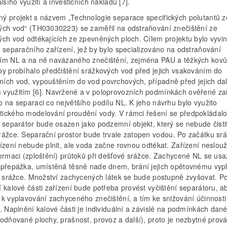
alšího využití a investičních nákladů [7].
ý projekt s názvem „Technologie separace specifických polutantů z
ých vod“ (TH03030223) se zaměřil na odstraňování znečištění ze
ých vod odtékajících ze zpevněných ploch. Cílem projektu bylo vyvi
p separačního zařízení, jež by bylo specializováno na odstraňování
ím NL a na ně navázaného znečištění, zejména PAU a těžkých kovů
by probíhalo předčištění srážkových vod před jejich vsakováním do
ích vod, vypouštěním do vod povrchových, případně před jejich da
využitím [6]. Navržené a v poloprovozních podmínkách ověřené zař
o na separaci co největšího podílu NL. K jeho návrhu bylo využito
ického modelování proudění vody. V rámci řešení se předpokládalo
ý separátor bude osazen jako podzemní objekt, který se nebude čisti
rážce. Separační prostor bude trvale zatopen vodou. Po začátku sr
ízení nebude plnit, ale voda začne rovnou odtékat. Zařízení neslouž
formaci (zploštění) průtoků při dešťové srážce. Zachycené NL se usa
 přepážka, umístěná těsně nade dnem, brání jejich opětovnému vyp
ší srážce. Množství zachycených látek se bude postupně zvyšovat. P
 kalové části zařízení bude potřeba provést vyčištění separátoru, a
 k vyplavování zachyceného znečištění, a tím ke snižování účinnosti
. Naplnění kalové části je individuální a závislé na podmínkách dané 
vodňované plochy, prašnost, provoz a další), proto je nezbytné prov