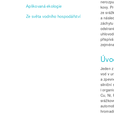
nerozpu
Aplikovaná ekologie
kovy. Pr
ze sráž
Ze světa vodního hospodářství
a násle
záchytu
odstran
uhlovod
přispív
zejména
Úvo
Jeden z
vod v u
a zpevně
silničn
i organi
Cu, Ni,
srážkov
automobi
hromadí