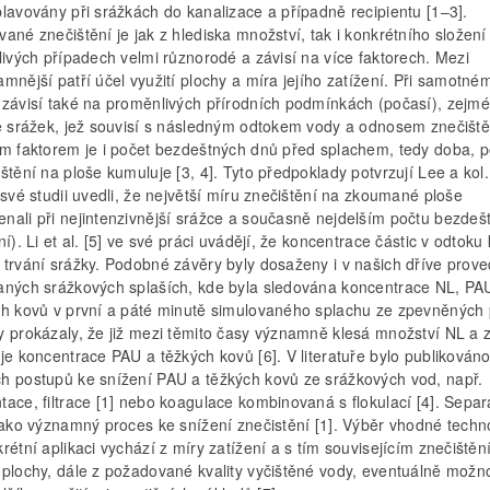
lavovány při srážkách do kanalizace a případně recipientu [1–3].
ané znečištění je jak z hlediska množství, tak i konkrétního složení
livých případech velmi různorodé a závisí na více faktorech. Mezi
mnější patří účel využití plochy a míra jejího zatížení. Při samotné
 závisí také na proměnlivých přírodních podmínkách (počasí), zejm
tě srážek, jež souvisí s následným odtokem vody a odnosem znečiště
ým faktorem je i počet bezdeštných dnů před splachem, tedy doba, p
štění na ploše kumuluje [3, 4]. Tyto předpoklady potvrzují Lee a kol. 
 své studii uvedli, že největší míru znečištění na zkoumané ploše
nali při nejintenzivnější srážce a současně nejdelším počtu bezdeš
ní). Li et al. [5] ve své práci uvádějí, že koncentrace částic v odtoku
 trvání srážky. Podobné závěry byly dosaženy i v našich dříve prov
aných srážkových splaších, kde byla sledována koncentrace NL, PA
ch kovů v první a páté minutě simulovaného splachu ze zpevněných 
y prokázaly, že již mezi těmito časy významně klesá množství NL a 
uje koncentrace PAU a těžkých kovů [6]. V literatuře bylo publiková
h postupů ke snížení PAU a těžkých kovů ze srážkových vod, např.
tace, filtrace [1] nebo koagulace kombinovaná s flokulací [4]. Sepa
 jako významný proces ke snížení znečistění [1]. Výběr vhodné techn
rétní aplikaci vychází z míry zatížení a s tím souvisejícím znečiště
 plochy, dále z požadované kvality vyčištěné vody, eventuálně možno