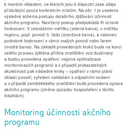
k menším oblastem, ve kterých jsou k dispozici zase údaje
příslušející pouze konkrétním místům. Na
obr. 1
je uvedeno
výsledné schéma postupu detailního zjišťování účinnosti
akčního programu. Navržený postup předpokládá tři úrovně
hodnocení. V celostátním měřítku (zelená barva), v měřítku
regionu, popř. povodí 3. řádu (oranžová barva), a nakonec
podrobné hodnocení v rámci malých povodí nebo farem
(modrá barva). Na základě provedených kroků bude na konci
celého procesu zjištěna příčina znečištění vod dusičnany
a budou provedena opatření: nejprve optimalizace
monitorovacích programů a v případě prokazatelných
skutečností pak následné kroky – opatření v rámci plánů
oblastí povodí, vyřešení nakládání s odpadními vodami
a v případě zemědělského znečištění bude provedena úprava
akčního programu (změna způsobu hospodaření v těchto
lokalitách).
Monitoring účinnosti akčního
programu