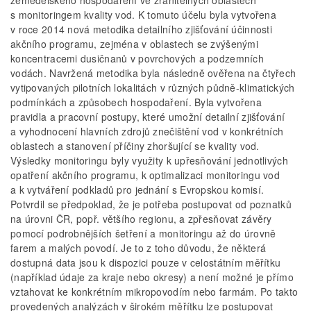
zemědělského hospodaření ve zranitelných oblastech
s monitoringem kvality vod. K tomuto účelu byla vytvořena
v roce 2014 nová metodika detailního zjišťování účinnosti
akčního programu, zejména v oblastech se zvýšenými
koncentracemi dusičnanů v povrchových a podzemních
vodách. Navržená metodika byla následně ověřena na čtyřech
vytipovaných pilotních lokalitách v různých půdně-klimatických
podmínkách a způsobech hospodaření. Byla vytvořena
pravidla a pracovní postupy, které umožní detailní zjišťování
a vyhodnocení hlavních zdrojů znečištění vod v konkrétních
oblastech a stanovení příčiny zhoršující se kvality vod.
Výsledky monitoringu byly využity k upřesňování jednotlivých
opatření akčního programu, k optimalizaci monitoringu vod
a k vytváření podkladů pro jednání s Evropskou komisí.
Potvrdil se předpoklad, že je potřeba postupovat od poznatků
na úrovni ČR, popř. většího regionu, a zpřesňovat závěry
pomocí podrobnějších šetření a monitoringu až do úrovně
farem a malých povodí. Je to z toho důvodu, že některá
dostupná data jsou k dispozici pouze v celostátním měřítku
(například údaje za kraje nebo okresy) a není možné je přímo
vztahovat ke konkrétním mikropovodím nebo farmám. Po takto
provedených analýzách v širokém měřítku lze postupovat