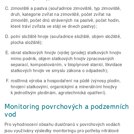
zimoviště a pastva (souřadnice zimoviště, typ zimoviště,
druh, kategorie zvířat na zimoviště, počet zvířat na
zimovišti, počet dnů strávených na pastvě, počet hodin,
které tráví zvířata ve stáji ve dnech pastvy);
polní složiště hnoje (souřadnice složiště, objem složiště,
plocha složiště);
obrat statkových hnojiv (výdej (prodej) statkových hnojiv
mimo podnik, objem statkových hnojiv zpracovaných
separací, kompostováním, v bioplynové stanici, likvidace
statkových hnojiv ve smyslu zákona o odpadech);
rostlinná výroba a hospodaření na půdě (výnosy plodin,
hnojení statkovými, organickými a minerálními hnojivy
k jednotlivým plodinám, agrotechnická opatření).
Monitoring povrchových a podzemních
vod
Pro vyhodnocení obsahu dusičnanů v povrchových vodách
jsou využívány výsledky monitoringu pro potřeby nitrátové