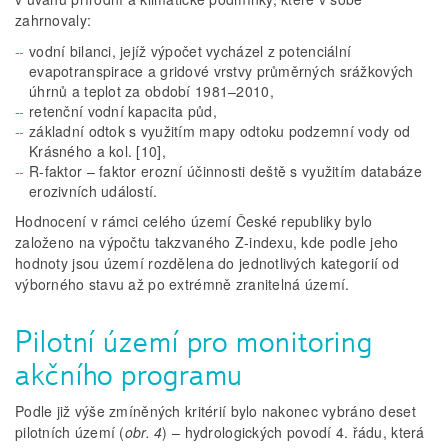
zahrnovaly:
vodní bilanci, jejíž výpočet vycházel z potenciální
evapotranspirace a gridové vrstvy průměrných srážkových
úhrnů a teplot za období 1981–2010,
retenční vodní kapacita půd,
základní odtok s využitím mapy odtoku podzemní vody od
Krásného a kol. [10],
R-faktor – faktor erozní účinnosti deště s využitím databáze
erozivních událostí.
Hodnocení v rámci celého území České republiky bylo
založeno na výpočtu takzvaného Z-indexu, kde podle jeho
hodnoty jsou území rozdělena do jednotlivých kategorií od
výborného stavu až po extrémně zranitelná území.
Pilotní území pro monitoring
akčního programu
Podle již výše zmíněných kritérií bylo nakonec vybráno deset
pilotních území (
obr. 4
) – hydrologických povodí 4. řádu, která