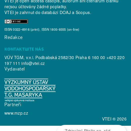
VTEI je open access časopis, autorům ani čtenářům článků
nejsou účtovány žádné poplatky.
VTEI je zahrnut do databází
DOAJ
a
Scopus
.
ISSN 0322–8916 (print), ISSN 1805-6555 (on-line)
Redakce
KONTAKTUJTE NÁS
VÚV TGM, v.v.i. Podbabská 2582/30 Praha 6 160 00 +420 220
197 111
info@vtei.cz
Vydavatel
Partneři
www.mzp.cz
VTEI ® 2026
Zdravím! Ptejte se, rád