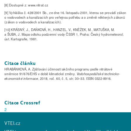
[8] Dostupné z: www.nitrat.cz
[9] Vyhláška č. 428/2001 Sb., ze dne 16. listopadu 2001, kterou se provádí zákon
o vodovodech a kanalizacích pro veřejnou potřebu a o změně některých zákonů
(zákon o vodovodech a kanalizacích).
[10] KRÁSNÝ, J., DAŇKOVÁ, H., HANZEL, V., KNĚŽEK, M., MATUŠKA, M.
a ŠUBA, J. Mapa odtoku podzemní vody ČSSR 1. Praha: Český hydrometeorol.
úst. Kartografie, 1981.
Citace článku
HRABÁNKOVÁ, A. Zjišťování účinnosti akčního programu podle nitrátové
směrnice 91/676/EHS v době klimatické změny.
Vodohospodářské technicko-
ekonomické informace
, 2018, roč. 60, č. 5, str. 30–33. ISSN 0322-8916.
Citace Crossref
2
VTEI.cz