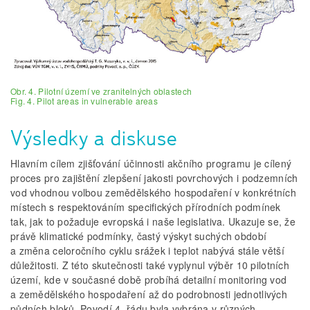
Obr. 4. Pilotní území ve zranitelných oblastech
Fig. 4. Pilot areas in vulnerable areas
Výsledky a diskuse
Hlavním cílem zjišťování účinnosti akčního programu je cílený
proces pro zajištění zlepšení jakosti povrchových i podzemních
vod vhodnou volbou zemědělského hospodaření v konkrétních
místech s respektováním specifických přírodních podmínek
tak, jak to požaduje evropská i naše legislativa. Ukazuje se, že
právě klimatické podmínky, častý výskyt suchých období
a změna celoročního cyklu srážek i teplot nabývá stále větší
důležitosti. Z této skutečnosti také vyplynul výběr 10 pilotních
území, kde v současné době probíhá detailní monitoring vod
a zemědělského hospodaření až do podrobnosti jednotlivých
půdních bloků. Povodí 4. řádu byla vybrána v různých