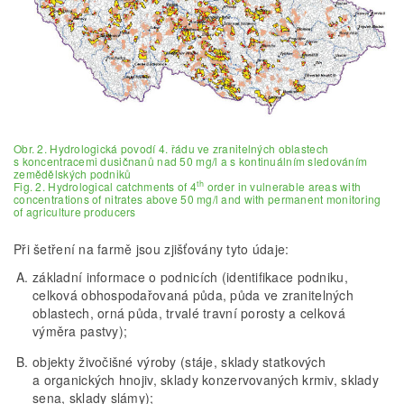
Obr. 2. Hydrologická povodí 4. řádu ve zranitelných oblastech
s koncentracemi dusičnanů nad 50 mg/l a s kontinuálním sledováním
zemědělských podniků
th
Fig. 2. Hydrological catchments of 4
order in vulnerable areas with
concentrations of nitrates above 50 mg/l and with permanent monitoring
of agriculture producers
Při šetření na farmě jsou zjišťovány tyto údaje:
základní informace o podnicích (identifikace podniku,
celková obhospodařovaná půda, půda ve zranitelných
oblastech, orná půda, trvalé travní porosty a celková
výměra pastvy);
objekty živočišné výroby (stáje, sklady statkových
a organických hnojiv, sklady konzervovaných krmiv, sklady
sena, sklady slámy);