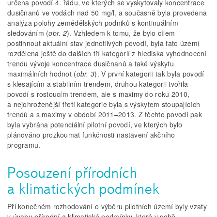
určena povodí 4. řádu, ve kterých se vyskytovaly koncentrace
dusičnanů ve vodách nad 50 mg/l, a současně byla provedena
analýza polohy zemědělských podniků s kontinuálním
sledováním (
obr. 2
). Vzhledem k tomu, že bylo cílem
postihnout aktuální stav jednotlivých povodí, byla tato území
rozdělena ještě do dalších tří kategorií z hlediska vyhodnocení
trendu vývoje koncentrace dusičnanů a také výskytu
maximálních hodnot (
obr. 3
). V první kategorii tak byla povodí
s klesajícím a stabilním trendem, druhou kategorii tvořila
povodí s rostoucím trendem, ale s maximy do roku 2010,
a nejohroženější třetí kategorie byla s výskytem stoupajících
trendů a s maximy v období 2011–2013. Z těchto povodí pak
byla vybrána potenciální pilotní povodí, ve kterých bylo
plánováno prozkoumat funkčnosti nastavení akčního
programu.
Posouzení přírodních
a klimatických podmínek
Při konečném rozhodování o výběru pilotních území byly vzaty
v úvahu přírodní a klimatické podmínky, které v sobě