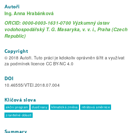
Autoři
Ing. Anna Hrabánková
ORCID: 0000-0003-1631-0700 Výzkumný ústav
vodohospodářský T. G. Masaryka, v. v. i., Praha (Czech
Republic)
Copyright
© 2018 Autoři. Tuto práci je kdokoliv oprávněn šířit a využívat
za podmínek licence CC BY-NC 4.0
DOI
10.46555/VTEI.2018.07.004
Klíčová slova
akční program
dusičnany
klimatická změna
nitrátová směrnice
zranitelné oblasti
Summary