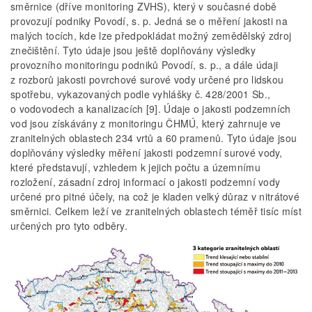
směrnice (dříve monitoring ZVHS), který v současné době
provozují podniky Povodí, s. p. Jedná se o měření jakosti na
malých tocích, kde lze předpokládat možný zemědělský zdroj
znečištění. Tyto údaje jsou ještě doplňovány výsledky
provozního monitoringu podniků Povodí, s. p., a dále údaji
z rozborů jakosti povrchové surové vody určené pro lidskou
spotřebu, vykazovaných podle vyhlášky č. 428/2001 Sb.,
o vodovodech a kanalizacích [9]. Údaje o jakosti podzemních
vod jsou získávány z monitoringu ČHMÚ, který zahrnuje ve
zranitelných oblastech 234 vrtů a 60 pramenů. Tyto údaje jsou
doplňovány výsledky měření jakosti podzemní surové vody,
které představují, vzhledem k jejich počtu a územnímu
rozložení, zásadní zdroj informací o jakosti podzemní vody
určené pro pitné účely, na což je kladen velký důraz v nitrátové
směrnici. Celkem leží ve zranitelných oblastech téměř tisíc míst
určených pro tyto odběry.