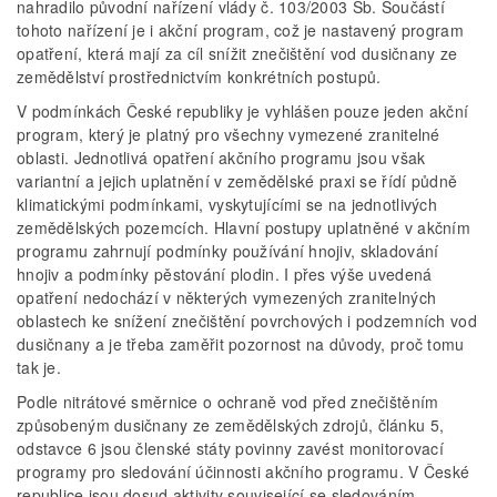
nahradilo původní nařízení vlády č. 103/2003 Sb. Součástí
tohoto nařízení je i akční program, což je nastavený program
opatření, která mají za cíl snížit znečištění vod dusičnany ze
zemědělství prostřednictvím konkrétních postupů.
V podmínkách České republiky je vyhlášen pouze jeden akční
program, který je platný pro všechny vymezené zranitelné
oblasti. Jednotlivá opatření akčního programu jsou však
variantní a jejich uplatnění v zemědělské praxi se řídí půdně
klimatickými podmínkami, vyskytujícími se na jednotlivých
zemědělských pozemcích. Hlavní postupy uplatněné v akčním
programu zahrnují podmínky používání hnojiv, skladování
hnojiv a podmínky pěstování plodin. I přes výše uvedená
opatření nedochází v některých vymezených zranitelných
oblastech ke snížení znečištění povrchových i podzemních vod
dusičnany a je třeba zaměřit pozornost na důvody, proč tomu
tak je.
Podle nitrátové směrnice o ochraně vod před znečištěním
způsobeným dusičnany ze zemědělských zdrojů, článku 5,
odstavce 6 jsou členské státy povinny zavést monitorovací
programy pro sledování účinnosti akčního programu. V České
republice jsou dosud aktivity související se sledováním