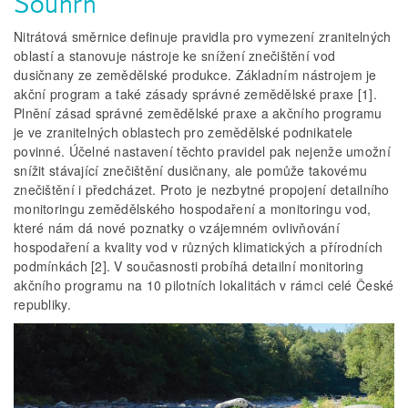
Souhrn
Nitrátová směrnice definuje pravidla pro vymezení zranitelných
oblastí a stanovuje nástroje ke snížení znečištění vod
dusičnany ze zemědělské produkce. Základním nástrojem je
akční program a také zásady správné zemědělské praxe [1].
Plnění zásad správné zemědělské praxe a akčního programu
je ve zranitelných oblastech pro zemědělské podnikatele
povinné. Účelné nastavení těchto pravidel pak nejenže umožní
snížit stávající znečištění dusičnany, ale pomůže takovému
znečištění i předcházet. Proto je nezbytné propojení detailního
monitoringu zemědělského hospodaření a monitoringu vod,
které nám dá nové poznatky o vzájemném ovlivňování
hospodaření a kvality vod v různých klimatických a přírodních
podmínkách [2]. V současnosti probíhá detailní monitoring
akčního programu na 10 pilotních lokalitách v rámci celé České
republiky.