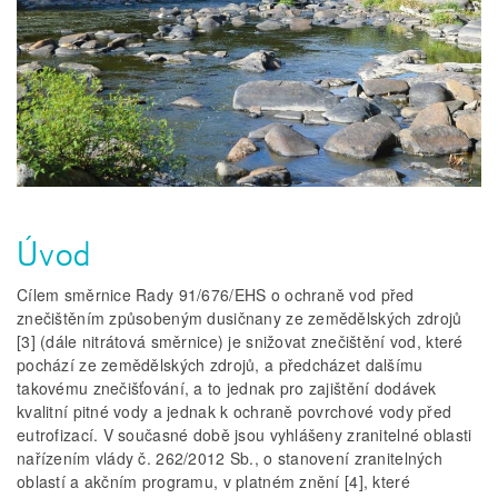
Úvod
Cílem směrnice Rady 91/676/EHS o ochraně vod před
znečištěním způsobeným dusičnany ze zemědělských zdrojů
[3] (dále nitrátová směrnice) je snižovat znečištění vod, které
pochází ze zemědělských zdrojů, a předcházet dalšímu
takovému znečišťování, a to jednak pro zajištění dodávek
kvalitní pitné vody a jednak k ochraně povrchové vody před
eutrofizací. V současné době jsou vyhlášeny zranitelné oblasti
nařízením vlády č. 262/2012 Sb., o stanovení zranitelných
oblastí a akčním programu, v platném znění [4], které