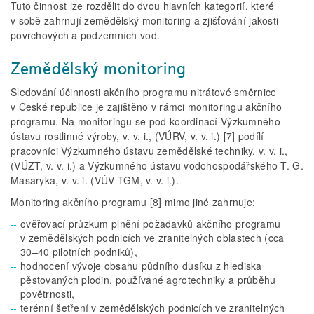
Tuto činnost lze rozdělit do dvou hlavních kategorií, které
v sobě zahrnují zemědělský monitoring a zjišťování jakosti
povrchových a podzemních vod.
Zemědělský monitoring
Sledování účinnosti akčního programu nitrátové směrnice
v České republice je zajištěno v rámci monitoringu akčního
programu. Na monitoringu se pod koordinací Výzkumného
ústavu rostlinné výroby, v. v. i., (VÚRV, v. v. i.) [7] podílí
pracovníci Výzkumného ústavu zemědělské techniky, v. v. i.,
(VÚZT, v. v. i.) a Výzkumného ústavu vodohospodářského T. G.
Masaryka, v. v. i. (VÚV TGM, v. v. i.).
Monitoring akčního programu [8] mimo jiné zahrnuje:
ověřovací průzkum plnění požadavků akčního programu
v zemědělských podnicích ve zranitelných oblastech (cca
30–40 pilotních podniků),
hodnocení vývoje obsahu půdního dusíku z hlediska
pěstovaných plodin, používané agrotechniky a průběhu
povětrnosti,
terénní šetření v zemědělských podnicích ve zranitelných