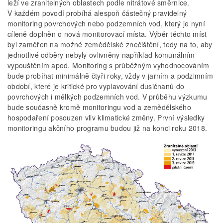
leží ve zranitelných oblastech podle nitrátové směrnice.
V každém povodí probíhá alespoň částečný pravidelný
monitoring povrchových nebo podzemních vod, který je nyní
cíleně doplněn o nová monitorovací místa. Výběr těchto míst
byl zaměřen na možné zemědělské znečištění, tedy na to, aby
jednotlivé odběry nebyly ovlivněny například komunálním
vypouštěním apod. Monitoring s průběžným vyhodnocováním
bude probíhat minimálně čtyři roky, vždy v jarním a podzimním
období, které je kritické pro vyplavování dusičnanů do
povrchových i mělkých podzemních vod. V průběhu výzkumu
bude současně kromě monitoringu vod a zemědělského
hospodaření posouzen vliv klimatické změny. První výsledky
monitoringu akčního programu budou již na konci roku 2018.