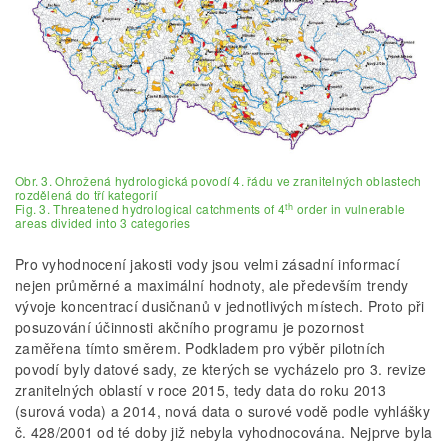
Obr. 3. Ohrožená hydrologická povodí 4. řádu ve zranitelných oblastech
rozdělená do tří kategorií
th
Fig. 3. Threatened hydrological catchments of 4
order in vulnerable
areas divided into 3 categories
Pro vyhodnocení jakosti vody jsou velmi zásadní informací
nejen průměrné a maximální hodnoty, ale především trendy
vývoje koncentrací dusičnanů v jednotlivých místech. Proto při
posuzování účinnosti akčního programu je pozornost
zaměřena tímto směrem. Podkladem pro výběr pilotních
povodí byly datové sady, ze kterých se vycházelo pro 3. revize
zranitelných oblastí v roce 2015, tedy data do roku 2013
(surová voda) a 2014, nová data o surové vodě podle vyhlášky
č. 428/2001 od té doby již nebyla vyhodnocována. Nejprve byla