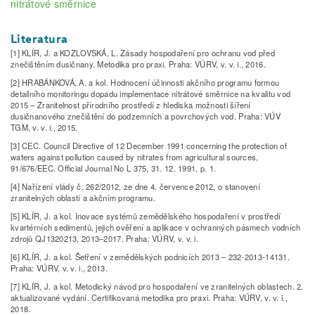
nitrátové směrnice
Literatura
[1] KLÍR, J. a KOZLOVSKÁ, L. Zásady hospodaření pro ochranu vod před
znečištěním dusičnany. Metodika pro praxi. Praha: VÚRV, v. v. i., 2016.
[2] HRABÁNKOVÁ, A. a kol. Hodnocení účinnosti akčního programu formou
detailního monitoringu dopadu implementace nitrátové směrnice na kvalitu vod
2015 – Zranitelnost přírodního prostředí z hlediska možnosti šíření
dusičnanového znečištění do podzemních a povrchových vod. Praha: VÚV
TGM, v. v. i., 2015.
[3] CEC. Council Directive of 12 December 1991 concerning the protection of
waters against pollution caused by nitrates from agricultural sources,
91/676/EEC. Official Journal No L 375, 31. 12. 1991, p. 1.
[4] Nařízení vlády č. 262/2012, ze dne 4. července 2012, o stanovení
zranitelných oblastí a akčním programu.
[5] KLÍR, J. a kol. Inovace systémů zemědělského hospodaření v prostředí
kvartérních sedimentů, jejich ověření a aplikace v ochranných pásmech vodních
zdrojů QJ1320213, 2013–2017. Praha: VÚRV, v. v. i.
[6] KLÍR, J. a kol. Šetření v zemědělských podnicích 2013 – 232-2013-14131.
Praha: VÚRV, v. v. i., 2013.
[7] KLÍR, J. a kol. Metodický návod pro hospodaření ve zranitelných oblastech. 2.
aktualizované vydání. Certifikovaná metodika pro praxi. Praha: VÚRV, v. v. i.,
2018.