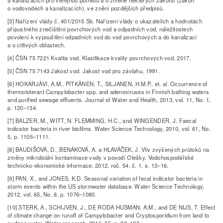
o vodovodech a kanalizacích), ve znění pozdějších předpisů.
[3] Nařízení vlády č. 401/2015 Sb. Nařízení vlády o ukazatelích a hodnotách
přípustného znečištění povrchových vod a odpadních vod, náležitostech
povolení k vypouštění odpadních vod do vod povrchových a do kanalizací
a o citlivých oblastech.
[4] ČSN 75 7221 Kvalita vod. Klasifikace kvality povrchových vod, 2017.
[5] ČSN 75 7143 Jakost vod. Jakost vod pro závlahu, 1991.
[6] HOKARJȀVI, A.M., PITKȀNEN, T., SILJANEN, H.M.P., et. al. Occurrence of
thermotolerant Campylobacter spp. and adenoviruses in Finnish bathing waters
and purified sewage effluents. Journal of Water and Health, 2013, vol. 11, No. 1,
p. 120–134.
[7] BALZER, M., WITT, N. FLEMMING, H.C., and WINGENDER, J. Faecal
indicator bacteria in river biofilms. Water Science Technology, 2010, vol. 61, No.
5, p. 1105–1111.
[8] BAUDIŠOVÁ, D., BENÁKOVÁ, A. a HLAVÁČEK, J. Vliv zvýšených průtoků na
změny mikrobiální kontaminace vody v povodí Olešky. Vodohospodářské
technicko-ekonomické informace, 2012, roč. 54, č. 1, s. 13–16.
[9] PAN, X., and JONES, K.D. Seasonal variation of fecal indicator bacteria in
storm events within the US stormwater database. Water Science Technology,
2012, vol. 65, No. 6, p. 1076–1080.
[10] STERK, A., SCHIJVEN, J., DE RODA HUSMAN, A.M., and DE NIJS, T. Effect
of climate change on runoff of Campylobacter and Cryptosporidium from land to
surface water. Water research, 2016, 95, p. 90–102.