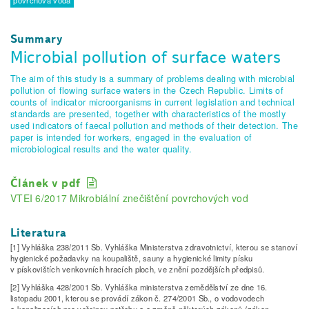
povrchová voda
Summary
Microbial pollution of surface waters
The aim of this study is a summary of problems dealing with microbial
pollution of flowing surface waters in the Czech Republic. Limits of
counts of indicator microorganisms in current legislation and technical
standards are presented, together with characteristics of the mostly
used indicators of faecal pollution and methods of their detection. The
paper is intended for workers, engaged in the evaluation of
microbiological results and the water quality.
Článek v pdf
VTEI 6/2017 Mikrobiální znečištění povrchových vod
Literatura
[1] Vyhláška 238/2011 Sb. Vyhláška Ministerstva zdravotnictví, kterou se stanoví
hygienické požadavky na koupaliště, sauny a hygienické limity písku
v pískovištích venkovních hracích ploch, ve znění pozdějších předpisů.
[2] Vyhláška 428/2001 Sb. Vyhláška ministerstva zemědělství ze dne 16.
listopadu 2001, kterou se provádí zákon č. 274/2001 Sb., o vodovodech
a kanalizacích pro veřejnou potřebu a o změně některých zákonů (zákon