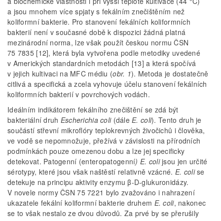
a biochemické vlastnosti i při vyšší teplotě kultivace (44 °C)
a jsou mnohem více spjaty s fekálním znečištěním než
koliformní bakterie. Pro stanovení fekálních koliformních
bakterií není v současné době k dispozici žádná platná
mezinárodní norma, lze však použít českou normu ČSN
75 7835 [12], která byla vytvořena podle metodiky uvedené
v Amerických standardních metodách [13] a která spočívá
v jejich kultivaci na MFC médiu (
obr. 1
). Metoda je dostatečně
citlivá a specifická a zcela vyhovuje účelu stanovení fekálních
koliformních bakterií v povrchových vodách.
Ideálním indikátorem fekálního znečištění se zdá být
bakteriální druh
Escherichia coli
(dále
E. coli
). Tento druh je
součástí střevní mikroflóry teplokrevných živočichů i člověka,
ve vodě se nepomnožuje, přežívá v závislosti na přírodních
podmínkách pouze omezenou dobu a lze jej specificky
detekovat. Patogenní (enteropatogenní
) E. coli
jsou jen určité
sérotypy, které jsou však naštěstí relativně vzácné.
E. coli
se
detekuje na principu aktivity enzymu β-D-glukuronidázy.
V novele normy ČSN 75 7221 bylo zvažováno i nahrazení
ukazatele fekální koliformní bakterie druhem
E. coli
, nakonec
se to však nestalo ze dvou důvodů. Za prvé by se přerušily