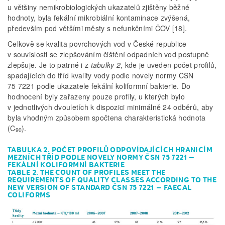
u většiny nemikrobiologických ukazatelů zjištěny běžné
hodnoty, byla fekální mikrobiální kontaminace zvýšená,
především pod většími městy s nefunkčními ČOV [18].
Celkově se kvalita povrchových vod v České republice
v souvislosti se zlepšováním čištění odpadních vod postupně
zlepšuje. Je to patrné i z
tabulky 2
, kde je uveden počet profilů,
spadajících do tříd kvality vody podle novely normy ČSN
75 7221 podle ukazatele fekální koliformní bakterie. Do
hodnocení byly zařazeny pouze profily, u kterých bylo
v jednotlivých dvouletích k dispozici minimálně 24 odběrů, aby
byla vhodným způsobem spočtena charakteristická hodnota
(C
).
90
TABULKA 2. POČET PROFILŮ ODPOVÍDAJÍCÍCH HRANICÍM
MEZNÍCH TŘÍD PODLE NOVELY NORMY ČSN 75 7221 –
FEKÁLNÍ KOLIFORMNÍ BAKTERIE
TABLE 2. THE COUNT OF PROFILES MEET THE
REQUIREMENTS OF QUALITY CLASSES ACCORDING TO THE
NEW VERSION OF STANDARD ČSN 75 7221 – FAECAL
COLIFORMS