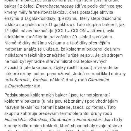
bakterií z čeledi
Enterobacteriaceae
(dříve podle definice tyto
kmeny měly fermentovat laktózu, dnes postačuje aktivita
enzymu β-D-galaktosidázy, tj. enzymu, který štěpí disacharid
laktózu na glukózu a β-D-galaktózu). Tato skupina bakterií, jak
již jejich název naznačuje (COLI = COLON = střevo), byla
s fekálním znečištěním od začátku 20. století spojována.
Nicméně díky dalšímu výzkumu a také díky přesnějším
metodám analýz se ukázalo, že koliformní bakterie ideálním
indikátorem fekálního znečištění určitě nejsou. Jejich zdrojem
nemusí být výhradně střevní mikroflóra teplokrevných
živočichů (ale také půda, zbytky rostlin apod.) a ve vodě se
některé druhy mohou pomnožovat. Jedná se například o druhy
rodu
Serratia
,
Yersinia
, některé druhy rodů
Citrobacter
a
Enterobacter
atd.
Podskupinou koliformních bakterií jsou termotolerantní
koliformní bakterie (u nás jsou též známy i pod vhodnějším
názvem fekální koliformní bakterie, faecal coliforms). Tato
skupina zahrnuje především termotolerantní druhy rodů
Escherichia, Klebsiella, Citrobacter
a
Enterobacter
. Jsou to ty
kmeny koliformních bakterií, které si ponechaly svoje růstové