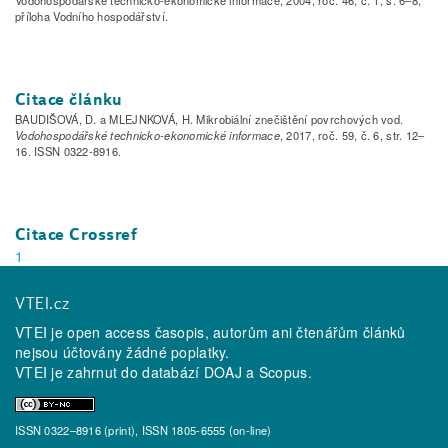
příloha Vodního hospodářství.
Citace článku
BAUDIŠOVÁ, D. a MLEJNKOVÁ, H. Mikrobiální znečištění povrchových vod.
Vodohospodářské technicko-ekonomické informace
, 2017, roč. 59, č. 6, str. 12–
16. ISSN 0322-8916.
Citace Crossref
1
VTEI.cz
VTEI je open access časopis, autorům ani čtenářům článků
nejsou účtovány žádné poplatky.
VTEI je zahrnut do databází
DOAJ
a
Scopus
.
ISSN 0322–8916 (print), ISSN 1805-6555 (on-line)