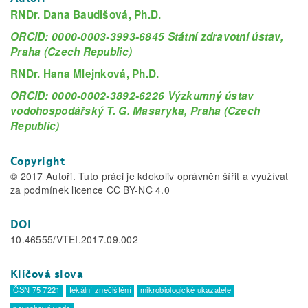
RNDr. Dana Baudišová, Ph.D.
ORCID: 0000-0003-3993-6845 Státní zdravotní ústav,
Praha (Czech Republic)
RNDr. Hana Mlejnková, Ph.D.
ORCID: 0000-0002-3892-6226 Výzkumný ústav
vodohospodářský T. G. Masaryka, Praha (Czech
Republic)
Copyright
© 2017 Autoři. Tuto práci je kdokoliv oprávněn šířit a využívat
za podmínek licence CC BY-NC 4.0
DOI
10.46555/VTEI.2017.09.002
Klíčová slova
ČSN 75 7221
fekální znečištění
mikrobiologické ukazatele