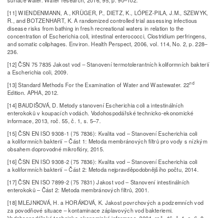
[11] WIENDENMANN, A., KRȔGER, P., DIETZ, K., LÓPEZ-PILA, J.M., SZEWYK,
R., and BOTZENHART, K. A randomized controlled trial assessing infectious
disease risks from bathing in fresh recreational waters in relation to the
concentration of Escherichia coli, intestinal enterococci, Clostridium perfringens,
and somatic coliphages. Environ. Health Perspect, 2006, vol. 114, No. 2, p. 228–
236.
[12] ČSN 75 7835 Jakost vod – Stanovení termotolerantních koliformních bakterií
a Escherichia coli, 2009.
nd
[13] Standard Methods For the Examination of Water and Wastewater. 22
Edition. APHA, 2012.
[14] BAUDIŠOVÁ, D. Metody stanovení Escherichia coli a intestinálních
enterokoků v koupacích vodách. Vodohospodářské technicko-ekonomické
informace, 2013, roč. 55, č. 1, s. 5–7.
[15] ČSN EN ISO 9308-1 (75 7836): Kvalita vod – Stanovení Escherichia coli
a koliformních bakterií – Část 1: Metoda membránových filtrů pro vody s nízkým
obsahem doprovodné mikroflóry, 2015.
[16] ČSN EN ISO 9308-2 (75 7836): Kvalita vod – Stanovení Escherichia coli
a koliformních bakterií – Část 2: Metoda nejpravděpodobnějšího počtu, 2014.
[17] ČSN EN ISO 7899-2 (75 7831) Jakost vod – Stanovení intestinálních
enterokoků – Část 2: Metoda membránových filtrů, 2001.
[18] MLEJNKOVÁ, H. a HORÁKOVÁ, K. Jakost povrchových a podzemních vod
za povodňové situace – kontaminace záplavových vod bakteriemi.
Vodohospodářské technicko-ekonomické informace, 2004, roč. 46, č. 1, s. 6–8,