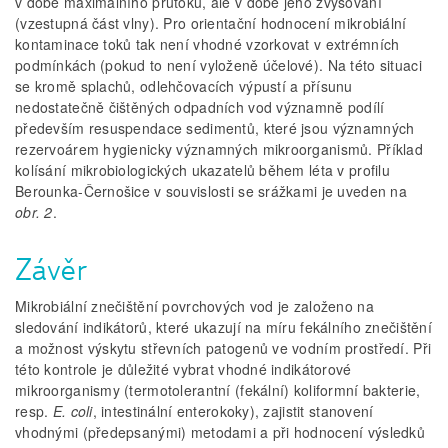
v době maximálního průtoku, ale v době jeho zvyšování
(vzestupná část vlny). Pro orientační hodnocení mikrobiální
kontaminace toků tak není vhodné vzorkovat v extrémních
podmínkách (pokud to není vyloženě účelové). Na této situaci
se kromě splachů, odlehčovacích výpustí a přísunu
nedostatečně čištěných odpadních vod významně podílí
především resuspendace sedimentů, které jsou významných
rezervoárem hygienicky významných mikroorganismů. Příklad
kolísání mikrobiologických ukazatelů během léta v profilu
Berounka-Černošice v souvislosti se srážkami je uveden na
obr. 2
.
Závěr
Mikrobiální znečištění povrchových vod je založeno na
sledování indikátorů, které ukazují na míru fekálního znečištění
a možnost výskytu střevních patogenů ve vodním prostředí. Při
této kontrole je důležité vybrat vhodné indikátorové
mikroorganismy (termotolerantní (fekální) koliformní bakterie,
resp.
E. coli
, intestinální enterokoky), zajistit stanovení
vhodnými (předepsanými) metodami a při hodnocení výsledků