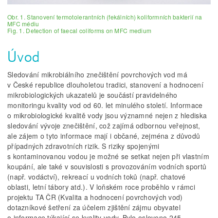
Obr. 1. Stanovení termotolerantních (fekálních) koliformních bakterií na
MFC médiu
Fig. 1. Detection of faecal coliforms on MFC medium
Úvod
Sledování mikrobiálního znečištění povrchových vod má
v České republice dlouholetou tradici, stanovení a hodnocení
mikrobiologických ukazatelů je součástí pravidelného
monitoringu kvality vod od 60. let minulého století. Informace
o mikrobiologické kvalitě vody jsou významné nejen z hlediska
sledování vývoje znečištění, což zajímá odbornou veřejnost,
ale zájem o tyto informace mají i občané, zejména z důvodů
případných zdravotních rizik. S riziky spojenými
s kontaminovanou vodou je možné se setkat nejen při vlastním
koupání, ale také v souvislosti s provozováním vodních sportů
(např. vodáctví), rekreací u vodních toků (např. chatové
oblasti, letní tábory atd.). V loňském roce proběhlo v rámci
projektu TA ČR (Kvalita a hodnocení povrchových vod)
dotazníkové šetření za účelem zjištění zájmu obyvatel
o informace týkající se kvality vody. Bylo osloveno 245