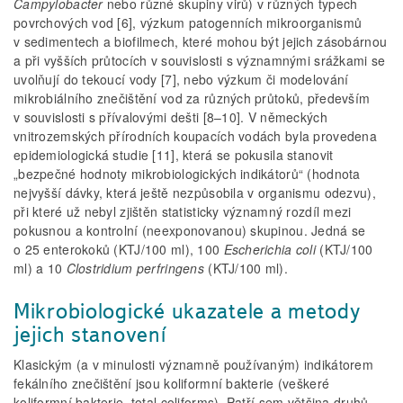
Campylobacter
nebo různé skupiny virů) v různých typech
povrchových vod [6], výzkum patogenních mikroorganismů
v sedimentech a biofilmech, které mohou být jejich zásobárnou
a při vyšších průtocích v souvislosti s významnými srážkami se
uvolňují do tekoucí vody [7], nebo výzkum či modelování
mikrobiálního znečištění vod za různých průtoků, především
v souvislosti s přívalovými dešti [8–10]. V německých
vnitrozemských přírodních koupacích vodách byla provedena
epidemiologická studie [11], která se pokusila stanovit
„bezpečné hodnoty mikrobiologických indikátorů“ (hodnota
nejvyšší dávky, která ještě nezpůsobila v organismu odezvu),
při které už nebyl zjištěn statisticky významný rozdíl mezi
pokusnou a kontrolní (neexponovanou) skupinou. Jedná se
o 25 enterokoků (KTJ/100 ml), 100
Escherichia coli
(KTJ/100
ml) a 10
Clostridium perfringens
(KTJ/100 ml).
Mikrobiologické ukazatele a metody
jejich stanovení
Klasickým (a v minulosti významně používaným) indikátorem
fekálního znečištění jsou koliformní bakterie (veškeré
koliformní bakterie, total coliforms). Patří sem většina druhů