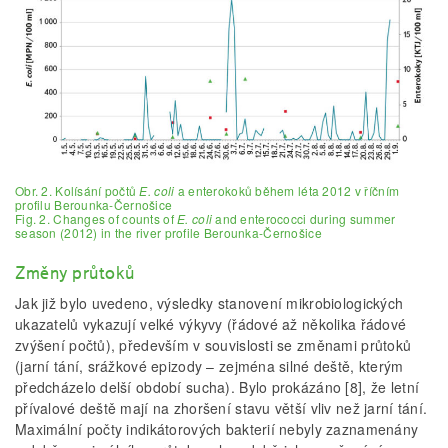
Obr. 2. Kolísání počtů
E. coli
a enterokoků během léta 2012 v říčním
profilu Berounka-Černošice
Fig. 2. Changes of counts of
E. coli
and enterococci during summer
season (2012) in the river profile Berounka-Černošice
Změny průtoků
Jak již bylo uvedeno, výsledky stanovení mikrobiologických
ukazatelů vykazují velké výkyvy (řádové až několika řádové
zvýšení počtů), především v souvislosti se změnami průtoků
(jarní tání, srážkové epizody – zejména silné deště, kterým
předcházelo delší období sucha). Bylo prokázáno [8], že letní
přívalové deště mají na zhoršení stavu větší vliv než jarní tání.
Maximální počty indikátorových bakterií nebyly zaznamenány