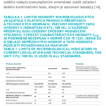
vyššího výskytu presumptivních enterokoků zvážit zařazení
dalšího konfirmačního testu, kterým je stanovení katalázy [14].
TABULKA 1. LIMITNÍ HODNOTY MIKROBIOLOGICKÝCH
UKAZATELŮ V PLATNÝCH PRÁVNÍCH PŘEDPISECH
A TECHNICKÝCH NORMÁCH; VŠECHNY HODNOTY JSOU
UVEDENY V JEDNOTKÁCH KTJ/100 ML; U KAŽDÉHO
PŘEDPISU JSOU UVEDENY ZPŮSOBY HODNOCENÍ
VÝSLEDKŮ; VÝPOČET CHARAKTERISTICKÉ HODNOTY C
90
JE PODROBNĚ ROZEPSÁN V NORMĚ ČSN 75 7221; JEDNÁ SE
O OBLAST NEPŘÍZNIVÝCH HODNOT A TATO HODNOTA
MŮŽE BÝT POVAŽOVÁNA ZA MAXIMUM
TABLE 1. LIMITS OF MICROBIOLOGICAL INDICATORS IN
CURRENT LEGISLATION AND TECHNICAL STANDARDS; THE
UNIT CFU/100 ML IS USED IN ALL STANDARDS