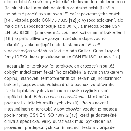
dlouhodobé časové řady výsledků sledování termotolerantních
(fekálních) koliformních bakterií a za druhé existují určité
metodické problémy stanovení
E. coli
v povrchových vodách
[14]. Metoda podle ČSN 75 7835 [12] je vysoce selektivní, ale
málo citlivá (podhodnocuje až o 30 %), a metoda podle ČSN
EN ISO 9308-1 (stanovení
E. coli
mezi koliformními bakteriemi
[15]) je příliš citlivá s vysokým nárůstem doprovodné
mikroflóry. Jako nejlepší metoda stanovení
E. coli
v povrchových vodách se jeví metoda Colilert Quantitray od
firmy IDEXX, která je zakotvena i v ČSN EN ISO 9308-2 [16].
Intestinální enterokoky (enterokoky, enterococci) jsou též
dobrým indikátorem fekálního znečištění a svým charakterem
doplňují stanovení termotolerantních (fekálních) koliformních
bakterií, resp.
E. coli
. Většina druhů pochází ze střevního
traktu teplokrevných živočichů a člověka (výjimku tvoří
například druh
Enterococcus casseliflavus,
který může
pocházet z tlejících rostlinných zbytků). Pro stanovení
intestinálních enterokoků v povrchových vodách je metoda
podle normy ČSN EN ISO 7899-2 [17], která je dostatečně
citlivá a specifická. Velký důraz však musí být kladen na
provedení předepsaných konfirmačních testů a v případě