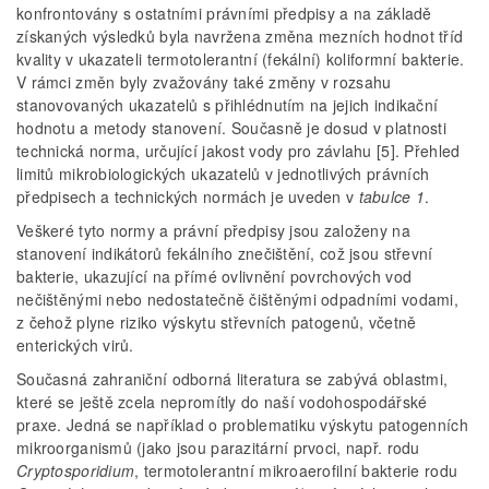
konfrontovány s ostatními právními předpisy a na základě
získaných výsledků byla navržena změna mezních hodnot tříd
kvality v ukazateli termotolerantní (fekální) koliformní bakterie.
V rámci změn byly zvažovány také změny v rozsahu
stanovovaných ukazatelů s přihlédnutím na jejich indikační
hodnotu a metody stanovení. Současně je dosud v platnosti
technická norma, určující jakost vody pro závlahu [5]. Přehled
limitů mikrobiologických ukazatelů v jednotlivých právních
předpisech a technických normách je uveden v
tabulce 1
.
Veškeré tyto normy a právní předpisy jsou založeny na
stanovení indikátorů fekálního znečištění, což jsou střevní
bakterie, ukazující na přímé ovlivnění povrchových vod
nečištěnými nebo nedostatečně čištěnými odpadními vodami,
z čehož plyne riziko výskytu střevních patogenů, včetně
enterických virů.
Současná zahraniční odborná literatura se zabývá oblastmi,
které se ještě zcela nepromítly do naší vodohospodářské
praxe. Jedná se například o problematiku výskytu patogenních
mikroorganismů (jako jsou parazitární prvoci, např. rodu
Cryptosporidium
, termotolerantní mikroaerofilní bakterie rodu