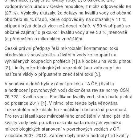
vodoprávních úřadů v České republice, z nichž odpovědělo 66
(27 %). Výsledky ukázaly, že dotazy na kvalitu vody od občanů
obdrželo 98 % úřadů, které odpověděly na dotazník; v 11 %
případů bývá dotazů více než deset ročně. V 50 % případů se
občané zajímají o jakoukoli kvalitu vody a ve 33 % jmenovitě
(a především) o mikrobiální znečištění.
České právní předpisy řeší mikrobiální kontaminaci toků
především v souvislosti s užíváním vody ke koupání na
vyhlášených koupacích profilech [1] a k odběru na vodu pitnou
[2]. Limity mikrobiologických ukazatelů jsou zařazeny i do
nařízení vlády o přípustném znečištění toků [3].
V současné době byla v rámci projektu TA ČR (Kvalita
a hodnocení povrchových vod) dokončena revize normy ČSN
75 7221 Kvalita vod – Klasifikace kvality vod, která bude platná
od prosince 2017 [4]. V rámci této revize byla věnována
i ukazatelům mikrobiálního znečištění dostatečná pozornost.
Pro revizi klasifikace mikrobiálního znečištění v rámci pěti tříd
kvality vody byla použita rozsáhlá sada reálných výsledků
mikrobiologických stanovení v povrchových vodách v ČR
v období 2007–2012. Zároveň byly mezní hodnoty tříd kvality