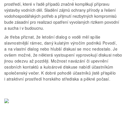
prostředí, které v řadě případů značně komplikují přípravu
výstavby vodních děl. Sladění zájmů ochrany přírody a řešení
vodohospodářských potřeb a přijmutí nezbytných kompromisů
bude zásadní pro realizaci opatření vyvolaných rizikem povodní
a sucha i v budoucnu.
Je třeba přiznat, že letošní dialog o vodě měl spíše
slavnostnější rámec, daný kulatým výročím podniků Povodí,
a na vlastní dialog nebo hlubší diskusi se moc nedostalo. Je
ovšem možné, že některá vystoupení vyprovokují diskusi nebo
jinou odezvu až později. Možnost navázání či upevnění
osobních kontaktů a kuloárové diskuse nabídl účastníkům
společenský večer. K dobré pohodě účastníků jistě přispělo
i atraktivní prostředí horského střediska a pěkné počasí.