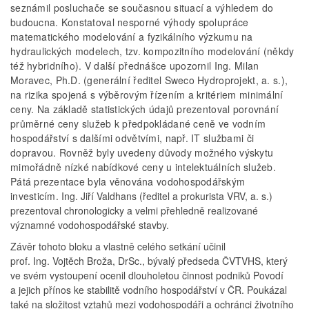
seznámil posluchače se současnou situací a výhledem do
budoucna. Konstatoval nesporné výhody spolupráce
matematického modelování a fyzikálního výzkumu na
hydraulických modelech, tzv. kompozitního modelování (někdy
též hybridního). V další přednášce upozornil Ing. Milan
Moravec, Ph.D. (generální ředitel Sweco Hydroprojekt, a. s.),
na rizika spojená s výběrovým řízením a kritériem minimální
ceny. Na základě statistických údajů prezentoval porovnání
průměrné ceny služeb k předpokládané ceně ve vodním
hospodářství s dalšími odvětvími, např. IT službami či
dopravou. Rovněž byly uvedeny
důvody možného výskytu
mimořádně nízké nabídkové ceny u intelektuálních služeb.
Pátá prezentace byla věnována vodohospodářským
investicím.
Ing. Jiří Valdhans (ředitel a prokurista VRV, a. s.)
prezentoval chronologicky a velmi přehledně realizované
významné vodohospodářské stavby.
Závěr tohoto bloku a vlastně celého setkání učinil
prof. Ing. Vojtěch Broža, DrSc., bývalý předseda ČVTVHS, který
ve svém vystoupení ocenil dlouholetou činnost podniků Povodí
a jejich přínos ke stabilitě vodního hospodářství v ČR. Poukázal
také na složitost vztahů mezi vodohospodáři a ochránci životního