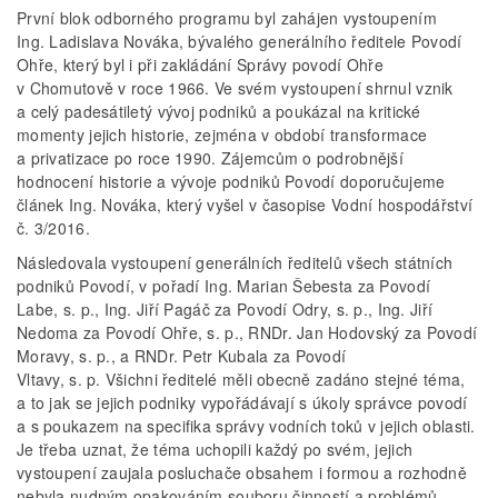
První blok odborného programu byl zahájen vystoupením
Ing. Ladislava Nováka, bývalého generálního ředitele Povodí
Ohře, který byl i při zakládání Správy povodí Ohře
v Chomutově v roce 1966. Ve svém vystoupení shrnul vznik
a celý padesátiletý vývoj podniků a poukázal na kritické
momenty jejich historie, zejména v období transformace
a privatizace po roce 1990. Zájemcům o podrobnější
hodnocení historie a vývoje podniků Povodí doporučujeme
článek Ing. Nováka, který vyšel v časopise Vodní hospodářství
č. 3/2016.
Následovala vystoupení generálních ředitelů všech státních
podniků Povodí, v pořadí Ing. Marian Šebesta za Povodí
Labe, s. p., Ing. Jiří Pagáč za Povodí Odry, s. p., Ing. Jiří
Nedoma za Povodí Ohře, s. p., RNDr. Jan Hodovský za Povodí
Moravy, s. p., a RNDr. Petr Kubala za Povodí
Vltavy, s. p. Všichni ředitelé měli obecně zadáno stejné téma,
a to jak se jejich podniky vypořádávají s úkoly správce povodí
a s poukazem na specifika správy vodních toků v jejich oblasti.
Je třeba uznat, že téma uchopili každý po svém, jejich
vystoupení zaujala posluchače obsahem i formou a rozhodně
nebyla nudným opakováním souboru činností a problémů