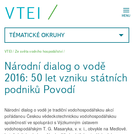
VTEI
MENU
TÉMATICKÉ OKRUHY
VTEI
/
Ze světa vodního hospodářství
/
Národní dialog o vodě
2016: 50 let vzniku státních
podniků Povodí
Národní dialog o vodě je tradiční vodohospodářskou akcí
pořádanou Českou vědeckotechnickou vodohospodářskou
společností ve spolupráci s Výzkumným ústavem
vodohospodářským T. G. Masaryka, v. v. i., obvykle na Medlově.