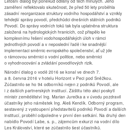
Letošní dialog byl poněkud odlišný od těch minulých. Jeho
zaměření reflektovalo skutečnost, že před 50 lety proběhla
zásadní reorganizace struktury vodního hospodářství a vznikly
tehdejší správy povodí, předchůdci dnešních státních podniků
Povodí. Do správy vodních toků tak byla uplatněna struktura
založená na hydrologických hranicích, což přispělo ke
komplexnímu řešení vodohospodářských úloh v rámci
jednotlivých povodí a v neposlední řadě i ke snadnější
implementaci směrnic evropského společenství, ať už jde
o rámcovou směrnici o vodní politice, nebo směrnici
o vyhodnocování a zvládání povodňových rizik.
Národní dialog o vodě 2016 se konal ve dnech 7.
a 8. června 2016 v hotelu Horizont v Peci pod Sněžkou.
Zúčastnilo se ho 94 odborníků nejen z podniků Povodí, ale
i z dalších partnerských institucí. Záštitu této akci poskytl
ministr zemědělství Ing. Marian Jurečka a v úvodu pozdravil
účastníky jeho náměstek Ing. Aleš Kendík. Odborný program,
sestavený z vystoupení představitelů podniků Povodí a dalších
institucí, proběhl odpoledne v první den setkání. Na druhý den
nabídlo Povodí Labe, s. p., zájemcům exkurzi na vodní dílo
Les Království, které se zúčastnilo šest účastníků.