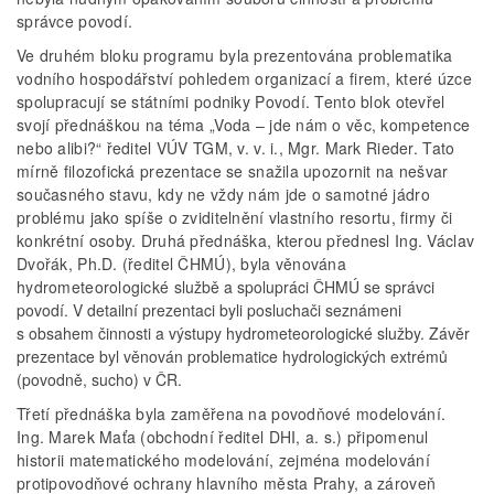
správce povodí.
Ve druhém bloku programu byla prezentována problematika
vodního hospodářství pohledem organizací a firem, které úzce
spolupracují se státními podniky Povodí. Tento blok otevřel
svojí přednáškou na téma „Voda – jde nám o věc, kompetence
nebo alibi?“ ředitel VÚV TGM, v. v. i., Mgr. Mark Rieder. Tato
mírně filozofická prezentace se snažila upozornit na nešvar
současného stavu, kdy ne vždy nám jde o samotné jádro
problému jako spíše o zviditelnění vlastního resortu, firmy či
konkrétní osoby. Druhá přednáška, kterou přednesl Ing. Václav
Dvořák, Ph.D. (ředitel ČHMÚ), byla věnována
hydrometeorologické
službě a spolupráci ČHMÚ se správci
povodí. V detailní prezentaci byli posluchači seznámeni
s obsahem činnosti a výstupy hydrometeorologické služby. Závěr
prezentace byl věnován problematice hydrologických extrémů
(povodně, sucho) v ČR.
Třetí přednáška byla zaměřena na povodňové modelování.
Ing. Marek Maťa (obchodní ředitel DHI, a. s.) připomenul
historii matematického modelování, zejména modelování
protipovodňové ochrany hlavního města Prahy, a zároveň