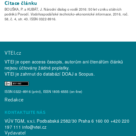
Citace článku
BOUŠKA, P. a KUBÁT, J. Národní dialog o vodě 2016: 50 let vzniku státních
podniků Povodí.
Vodohospodářské technicko-ekonomické informace
, 2016, roč.
58, č. 4, str. 43. ISSN 0322-8916.
VTEI.cz
VTEI je open access časopis, autorům ani čtenářům článků
nejsou účtovány žádné poplatky.
VTEI je zahrnut do databází
DOAJ
a
Scopus
.
ISSN 0322–8916 (print), ISSN 1805-6555 (on-line)
Redakce
KONTAKTUJTE NÁS
VÚV TGM, v.v.i. Podbabská 2582/30 Praha 6 160 00 +420 220
197 111
info@vtei.cz
Vydavatel