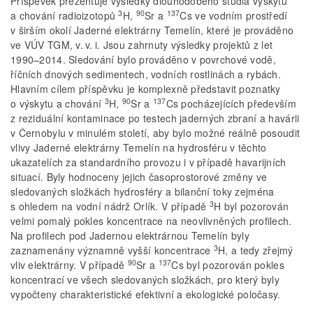
Příspěvek prezentuje výsledky dlouhodobého studia výskytu
3
90
137
a chování radioizotopů
H,
Sr a
Cs ve vodním prostředí
v širším okolí Jaderné elektrárny Temelín, které je prováděno
ve VÚV TGM, v. v. i. Jsou zahrnuty výsledky projektů z let
1990–2014. Sledování bylo prováděno v povrchové vodě,
říčních dnových sedimentech, vodních rostlinách a rybách.
Hlavním cílem příspěvku je komplexně představit poznatky
3
90
137
o výskytu a chování
H,
Sr a
Cs pocházejících především
z reziduální kontaminace po testech jaderných zbraní a havárii
v Černobylu v minulém století, aby bylo možné reálně posoudit
vlivy Jaderné elektrárny Temelín na hydrosféru v těchto
ukazatelích za standardního provozu i v případě havarijních
situací. Byly hodnoceny jejich časoprostorové změny ve
sledovaných složkách hydrosféry a bilanční toky zejména
3
s ohledem na vodní nádrž Orlík. V případě
H byl pozorován
velmi pomalý pokles koncentrace na neovlivněných profilech.
Na profilech pod Jadernou elektrárnou Temelín byly
3
zaznamenány významně vyšší koncentrace
H, a tedy zřejmý
90
137
vliv elektrárny. V případě
Sr a
Cs byl pozorován pokles
koncentrací ve všech sledovaných složkách, pro který byly
vypočteny charakteristické efektivní a ekologické poločasy.