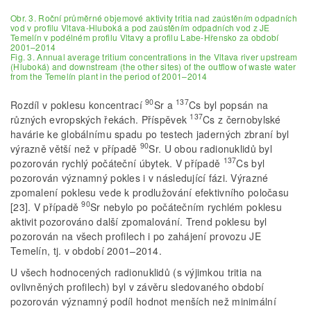
Obr. 3. Roční průměrné objemové aktivity tritia nad zaústěním odpadních
vod v profilu Vltava-Hluboká a pod zaústěním odpadních vod z JE
Temelín v podélném profilu Vltavy a profilu Labe-Hřensko za období
2001–2014
Fig. 3. Annual average tritium concentrations in the Vltava river upstream
(Hluboká) and downstream (the other sites) of the outflow of waste water
from the Temelín plant in the period of 2001–2014
90
137
Rozdíl v poklesu koncentrací
Sr a
Cs byl popsán na
137
různých evropských řekách. Příspěvek
Cs z černobylské
havárie ke globálnímu spadu po testech jaderných zbraní byl
90
výrazně větší než v případě
Sr. U obou radionuklidů byl
137
pozorován rychlý počáteční úbytek. V případě
Cs byl
pozorován významný pokles i v následující fázi. Výrazné
zpomalení poklesu vede k prodlužování efektivního poločasu
90
[23]. V případě
Sr nebylo po počátečním rychlém poklesu
aktivit pozorováno další zpomalování. Trend poklesu byl
pozorován na všech profilech i po zahájení provozu JE
Temelín, tj. v období 2001–2014.
U všech hodnocených radionuklidů (s výjimkou tritia na
ovlivněných profilech) byl v závěru sledovaného období
pozorován významný podíl hodnot menších než minimální