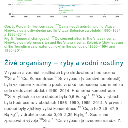
137
Obr. 5. Porovnání koncentrace
Cs na neovlivněném profilu Vltava-
Hněvkovice a ovlivněném profilu Vltava-Solenice za období 1990–1994
a 1995–2014
137
Fig. 5. Temporal changes of
Cs concentration in the Vltava river at
Hněvkovice (reference site) and the Vltava river at Solenice (downstream
of the Temelín waste water outflow) in the periods of 1990–1994 and
1995–2014
Živé organismy – ryby a vodní rostliny
V rybách a vodních rostlinách bylo sledováno a hodnoceno
90
137
90
Sr a
Cs. Koncentrace
Sr v rybách (v čerstvé hmotnosti)
byla vzhledem k malému počtu vzorků hodnocena souhrnně za
celé sledované období 1990–2014. Průměrná koncentrace
90
-1
137
Sr v rybách za celé období byla 0,6 Bq∙kg
.
Cs v rybách
bylo hodnoceno v obdobích 1986–1990, 1995–2014. V prvním
137
období byly zjištěny vyšší koncentrace
Cs, a to 2,45–47,9
-1
-1
Bq∙kg
, v druhém období 0,05–2,35 Bq∙kg
. Souhrnné
90
137
zpracování vývoje
Sr a
Cs v rybách je uvedeno na
obr. 7
.
90