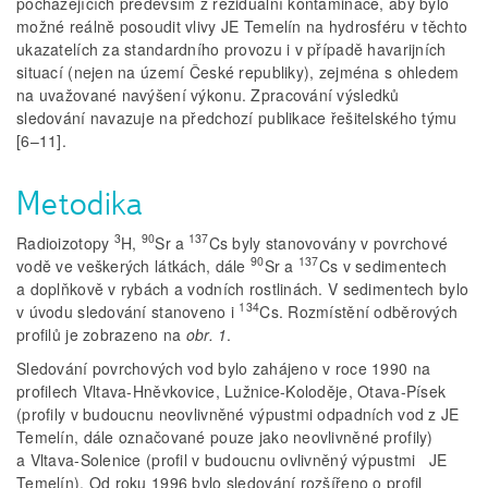
pocházejících především z reziduální kontaminace, aby bylo
možné reálně posoudit vlivy JE Temelín na hydrosféru v těchto
ukazatelích za standardního provozu i v případě havarijních
situací (nejen na území České republiky), zejména s ohledem
na uvažované navýšení výkonu. Zpracování výsledků
sledování navazuje na předchozí publikace řešitelského týmu
[6–11].
Metodika
3
90
137
Radioizotopy
H,
Sr a
Cs byly stanovovány v povrchové
90
137
vodě ve veškerých látkách, dále
Sr a
Cs v sedimentech
a doplňkově v rybách a vodních rostlinách. V sedimentech bylo
134
v úvodu sledování stanoveno i
Cs. Rozmístění odběrových
profilů je zobrazeno na
obr. 1
.
Sledování povrchových vod bylo zahájeno v roce 1990 na
profilech Vltava-Hněvkovice, Lužnice-Koloděje, Otava-Písek
(profily v budoucnu neovlivněné výpustmi odpadních vod z JE
Temelín, dále označované pouze jako neovlivněné profily)
a Vltava-Solenice (profil v budoucnu ovlivněný výpustmi JE
Temelín). Od roku 1996 bylo sledování rozšířeno o profil