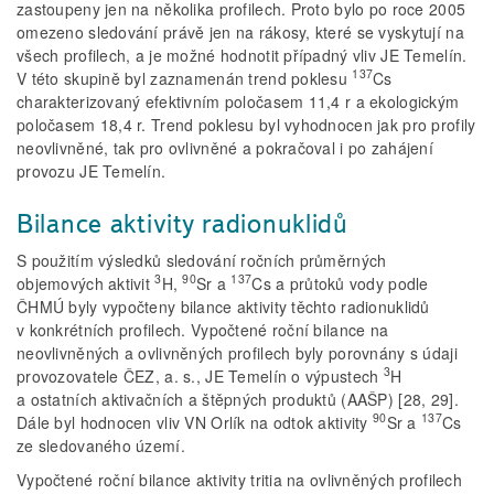
zastoupeny jen na několika profilech. Proto bylo po roce 2005
omezeno sledování právě jen na rákosy, které se vyskytují na
všech profilech, a je možné hodnotit případný vliv JE Temelín.
137
V této skupině byl zaznamenán trend poklesu
Cs
charakterizovaný efektivním poločasem 11,4 r a ekologickým
poločasem 18,4 r. Trend poklesu byl vyhodnocen jak pro profily
neovlivněné, tak pro ovlivněné a pokračoval i po zahájení
provozu JE Temelín.
Bilance aktivity radionuklidů
S použitím výsledků sledování ročních průměrných
3
90
137
objemových aktivit
H,
Sr a
Cs a průtoků vody podle
ČHMÚ byly vypočteny bilance aktivity těchto radionuklidů
v konkrétních profilech. Vypočtené roční bilance na
neovlivněných a ovlivněných profilech byly porovnány s údaji
3
provozovatele ČEZ, a. s., JE Temelín o výpustech
H
a ostatních aktivačních a štěpných produktů (AAŠP) [28, 29].
90
137
Dále byl hodnocen vliv VN Orlík na odtok aktivity
Sr a
Cs
ze sledovaného území.
Vypočtené roční bilance aktivity tritia na ovlivněných profilech