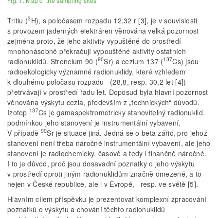
Fig. 1. Map of the sampling sites
3
Tritiu (
H), s poločasem rozpadu 12,32 r [3], je v souvislosti
s provozem jaderných elektráren věnována velká pozornost
zejména proto, že jeho aktivity vypuštěné do prostředí
mnohonásobně překračují vypouštěné aktivity ostatních
90
137
radionuklidů. Stroncium 90 (
Sr) a cezium 137 (
Cs) jsou
radioekologicky významné radionuklidy, které vzhledem
k dlouhému poločasu rozpadu (28,8, resp. 30,2 let [4])
přetrvávají v prostředí řadu let. Doposud byla hlavní pozornost
věnována výskytu cezia, především z „technických“ důvodů.
137
Izotop
Cs je gamaspektrometricky stanovitelný radionuklid,
podmínkou jeho stanovení je instrumentální vybavení.
90
V případě
Sr je situace jiná. Jedná se o beta zářič, pro jehož
stanovení není třeba náročné instrumentální vybavení, ale jeho
stanovení je radiochemicky, časově a tedy i finančně náročné.
I to je důvod, proč jsou dosavadní poznatky o jeho výskytu
v prostředí oproti jiným radionuklidům značně omezené, a to
nejen v České republice, ale i v Evropě, resp. ve světě [5].
Hlavním cílem příspěvku je prezentovat komplexní zpracování
poznatků o výskytu a chování těchto radionuklidů