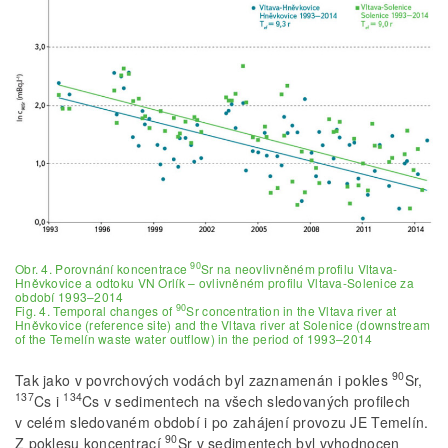
90
Obr. 4. Porovnání koncentrace
Sr na neovlivněném profilu Vltava-
Hněvkovice a odtoku VN Orlík – ovlivněném profilu Vltava-Solenice za
období 1993–2014
90
Fig. 4. Temporal changes of
Sr concentration in the Vltava river at
Hněvkovice (reference site) and the Vltava river at Solenice (downstream
of the Temelín waste water outflow) in the period of 1993–2014
90
Tak jako v povrchových vodách byl zaznamenán i pokles
Sr,
137
134
Cs i
Cs v sedimentech na všech sledovaných profilech
v celém sledovaném období i po zahájení provozu JE Temelín.
90
Z poklesu koncentrací
Sr v sedimentech byl vyhodnocen