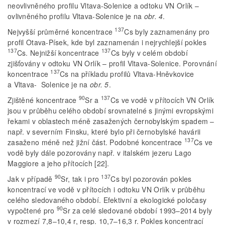
neovlivněného profilu Vltava-Solenice a odtoku VN Orlík –
ovlivněného profilu Vltava-Solenice je na
obr. 4
.
137
Nejvyšší průměrné koncentrace
Cs byly zaznamenány pro
profil Otava-Písek, kde byl zaznamenán i nejrychlejší pokles
137
137
Cs. Nejnižší koncentrace
Cs byly v celém období
zjišťovány v odtoku VN Orlík – profil Vltava-Solenice. Porovnání
137
koncentrace
Cs na příkladu profilů Vltava-Hněvkovice
a Vltava- Solenice je na
obr. 5
.
90
137
Zjištěné koncentrace
Sr a
Cs ve vodě v přítocích VN Orlík
jsou v průběhu celého období srovnatelné s jinými evropskými
řekami v oblastech méně zasažených černobylským spadem –
např. v severním Finsku, které bylo při černobylské havárii
137
zasaženo méně než jižní část. Podobné koncentrace
Cs ve
vodě byly dále pozorovány např. v italském jezeru Lago
Maggiore a jeho přítocích [22].
90
137
Jak v případě
Sr, tak i pro
Cs byl pozorován pokles
koncentrací ve vodě v přítocích i odtoku VN Orlík v průběhu
celého sledovaného období. Efektivní a ekologické poločasy
90
vypočtené pro
Sr za celé sledované období 1993–2014 byly
v rozmezí 7,8–10,4 r, resp. 10,7–16,3 r. Pokles koncentrací