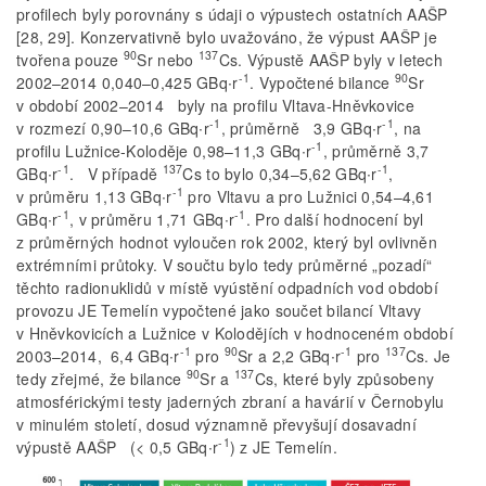
profilech byly porovnány s údaji o výpustech ostatních AAŠP
[28, 29]. Konzervativně bylo uvažováno, že výpust AAŠP je
90
137
tvořena pouze
Sr nebo
Cs. Výpustě AAŠP byly v letech
-1
90
2002–2014 0,040–0,425 GBq∙r
. Vypočtené bilance
Sr
v období 2002–2014 byly na profilu Vltava-Hněvkovice
-1
-1
v rozmezí 0,90–10,6 GBq∙r
, průměrně 3,9 GBq∙r
, na
-1
profilu Lužnice-Koloděje 0,98–11,3 GBq∙r
, průměrně 3,7
-1
137
-1
GBq∙r
. V případě
Cs to bylo 0,34–5,62 GBq∙r
,
-1
v průměru 1,13 GBq∙r
pro Vltavu a pro Lužnici 0,54–4,61
-1
-1
GBq∙r
, v průměru 1,71 GBq∙r
. Pro další hodnocení byl
z průměrných hodnot vyloučen rok 2002, který byl ovlivněn
extrémními průtoky. V součtu bylo tedy průměrné „pozadí“
těchto radionuklidů v místě vyústění odpadních vod období
provozu JE Temelín vypočtené jako součet bilancí Vltavy
v Hněvkovicích a Lužnice v Kolodějích v hodnoceném období
-1
90
-1
137
2003–2014, 6,4 GBq∙r
pro
Sr a 2,2 GBq∙r
pro
Cs. Je
90
137
tedy zřejmé, že bilance
Sr a
Cs, které byly způsobeny
atmosférickými testy jaderných zbraní a havárií v Černobylu
v minulém století, dosud významně převyšují dosavadní
-1
výpustě AAŠP (< 0,5 GBq∙r
) z JE Temelín.