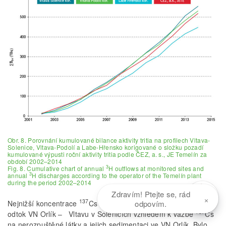
Obr. 8. Porovnání kumulované bilance aktivity tritia na profilech Vltava-
Solenice, Vltava-Podolí a Labe-Hřensko korigované o složku pozadí
kumulované výpusti roční aktivity tritia podle ČEZ, a. s., JE Temelín za
období 2002–2014
3
Fig. 8. Cumulative chart of annual
H outflows at monitored sites and
3
annual
H discharges according to the operator of the Temelín plant
during the period 2002–2014
Zdravím! Ptejte se, rád
×
137
Nejnižší koncentrace
Cs byly v celém období zjišťovány pro
odpovím.
137
odtok VN Orlík – Vltavu v Solenicích vzhledem k vazbě
Cs
na nerozpuštěné látky a jejich sedimentaci ve VN Orlík. Bylo