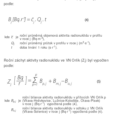
podle:
roční průměrná objemová aktivita radionuklidu v profilu
kde
c̅
je
-3
v roce j (Bq∙m
),
3
-1
Q
roční průměrný průtok v profilu v roce j (m
∙s
),
j
-1
t
doba trvání 1 roku (s∙r
).
Roční záchyt aktivity radionuklidu ve VN Orlík (Z
) byl vypočten
j
podle:
roční bilance aktivity radionuklidu v přítocích VN Orlík p
kde
B
je
(Vltava-Hněvkovice, Lužnice-Koloděje, Otava-Písek)
p,j
-1
v roce j (Bq∙r
) vypočtená podle (4),
roční bilance aktivity radionuklidu v odtoku z VN Orlík
B
-1
o,j
(Vltava-Solenice) v roce j (Bq∙r
) vypočtená podle (4).