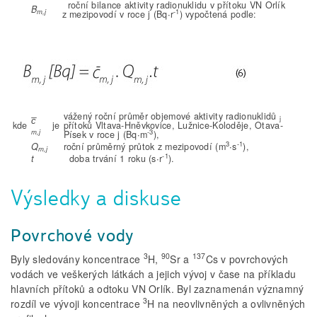
roční bilance aktivity radionuklidu v přítoku VN Orlík
B
-1
m,j
z mezipovodí v roce j (Bq∙r
) vypočtená podle:
vážený roční průměr objemové aktivity radionuklidů
j
c̅
kde
je
přítoků Vltava-Hněvkovice, Lužnice-Koloděje, Otava-
-3
m,j
Písek v roce j (Bq∙m
),
3
-1
Q
roční průměrný průtok z mezipovodí (m
∙s
),
m,j
-1
t
doba trvání 1 roku (s∙r
).
Výsledky a diskuse
Povrchové vody
3
90
137
Byly sledovány koncentrace
H,
Sr a
Cs v povrchových
vodách ve veškerých látkách a jejich vývoj v čase na příkladu
hlavních přítoků a odtoku VN Orlík. Byl zaznamenán významný
3
rozdíl ve vývoji koncentrace
H na neovlivněných a ovlivněných