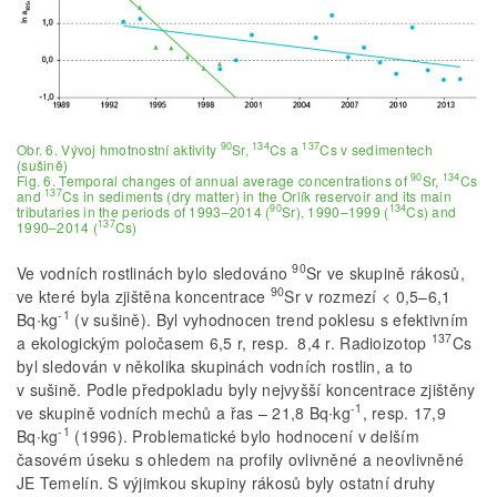
90
134
137
Obr. 6. Vývoj hmotnostní aktivity
Sr,
Cs a
Cs v sedimentech
(sušině)
90
134
Fig. 6. Temporal changes of annual average concentrations of
Sr,
Cs
137
and
Cs in sediments (dry matter) in the Orlík reservoir and its main
90
134
tributaries in the periods of 1993–2014 (
Sr), 1990–1999 (
Cs) and
137
1990–2014 (
Cs)
90
Ve vodních rostlinách bylo sledováno
Sr ve skupině rákosů,
90
ve které byla zjištěna koncentrace
Sr v rozmezí < 0,5–6,1
-1
Bq∙kg
(v sušině). Byl vyhodnocen trend poklesu s efektivním
137
a ekologickým poločasem 6,5 r, resp. 8,4 r. Radioizotop
Cs
byl sledován v několika skupinách vodních rostlin, a to
v sušině. Podle předpokladu byly nejvyšší koncentrace zjištěny
-1
ve skupině vodních mechů a řas – 21,8 Bq∙kg
, resp. 17,9
-1
Bq∙kg
(1996). Problematické bylo hodnocení v delším
časovém úseku s ohledem na profily ovlivněné a neovlivněné
JE Temelín. S výjimkou skupiny rákosů byly ostatní druhy