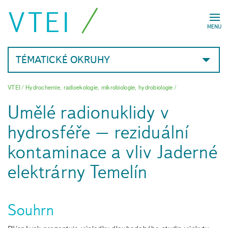
VTEI
MENU
TÉMATICKÉ OKRUHY
VTEI
/
Hydrochemie, radioekologie, mikrobiologie, hydrobiologie
/
Umělé radionuklidy v
hydrosféře – reziduální
kontaminace a vliv Jaderné
elektrárny Temelín
Souhrn