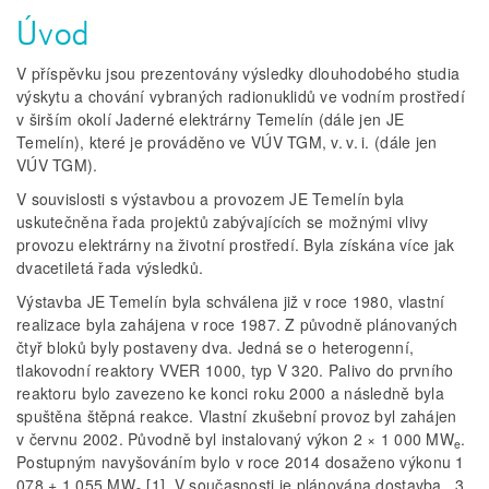
Úvod
V příspěvku jsou prezentovány výsledky dlouhodobého studia
výskytu a chování vybraných radionuklidů ve vodním prostředí
v širším okolí Jaderné elektrárny Temelín (dále jen JE
Temelín), které je prováděno ve VÚV TGM, v. v. i. (dále jen
VÚV TGM).
V souvislosti s výstavbou a provozem JE Temelín byla
uskutečněna řada projektů zabývajících se možnými vlivy
provozu elektrárny na životní prostředí. Byla získána více jak
dvacetiletá řada výsledků.
Výstavba JE Temelín byla schválena již v roce 1980, vlastní
realizace byla zahájena v roce 1987. Z původně plánovaných
čtyř bloků byly postaveny dva. Jedná se o heterogenní,
tlakovodní reaktory VVER 1000, typ V 320. Palivo do prvního
reaktoru bylo zavezeno ke konci roku 2000 a následně byla
spuštěna štěpná reakce. Vlastní zkušební provoz byl zahájen
v červnu 2002. Původně byl instalovaný výkon 2 × 1 000 MW
.
e
Postupným navyšováním bylo v roce 2014 dosaženo výkonu 1
078 + 1 055 MW
[1]. V současnosti je plánována dostavba 3.