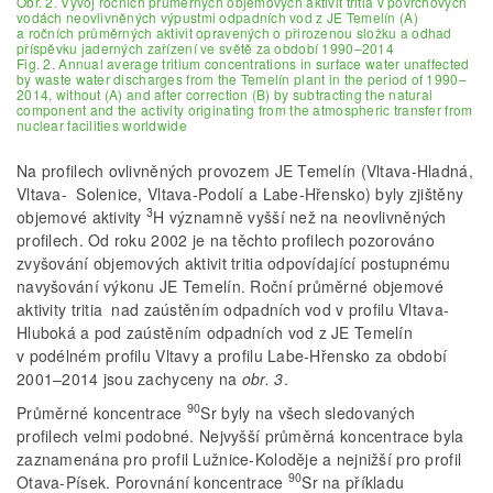
Obr. 2. Vývoj ročních průměrných objemových aktivit tritia v povrchových
vodách neovlivněných výpustmi odpadních vod z JE Temelín (A)
a ročních průměrných aktivit opravených o přirozenou složku a odhad
příspěvku jaderných zařízení ve světě za období 1990–2014
Fig. 2. Annual average tritium concentrations in surface water unaffected
by waste water discharges from the Temelín plant in the period of 1990–
2014, without (A) and after correction (B) by subtracting the natural
component and the activity originating from the atmospheric transfer from
nuclear facilities worldwide
Na profilech ovlivněných provozem JE Temelín (Vltava-Hladná,
Vltava- Solenice, Vltava-Podolí a Labe-Hřensko) byly zjištěny
3
objemové aktivity
H významně vyšší než na neovlivněných
profilech. Od roku 2002 je na těchto profilech pozorováno
zvyšování objemových aktivit tritia odpovídající postupnému
navyšování výkonu JE Temelín. Roční průměrné objemové
aktivity tritia nad zaústěním odpadních vod v profilu Vltava-
Hluboká a pod zaústěním odpadních vod z JE Temelín
v podélném profilu Vltavy a profilu Labe-Hřensko za období
2001–2014 jsou zachyceny na
obr. 3
.
90
Průměrné koncentrace
Sr byly na všech sledovaných
profilech velmi podobné. Nejvyšší průměrná koncentrace byla
zaznamenána pro profil Lužnice-Koloděje a nejnižší pro profil
90
Otava-Písek. Porovnání koncentrace
Sr na příkladu