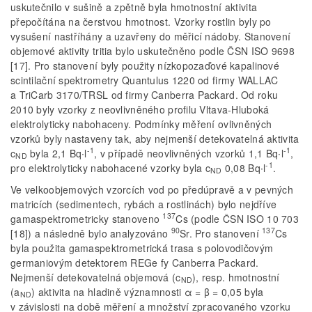
uskutečnilo v sušině a zpětně byla hmotnostní aktivita
přepočítána na čerstvou hmotnost. Vzorky rostlin byly po
vysušení nastříhány a uzavřeny do měřicí nádoby. Stanovení
objemové aktivity tritia bylo uskutečněno podle ČSN ISO 9698
[17]. Pro stanovení byly použity nízkopozaďové kapalinové
scintilační spektrometry Quantulus 1220 od firmy WALLAC
a TriCarb 3170/TRSL od firmy Canberra Packard. Od roku
2010 byly vzorky z neovlivněného profilu Vltava-Hluboká
elektrolyticky nabohaceny. Podmínky měření ovlivněných
vzorků byly nastaveny tak, aby nejmenší detekovatelná aktivita
-1
-1
c
byla 2,1 Bq∙l
, v případě neovlivněných vzorků 1,1 Bq∙l
,
ND
-1
pro elektrolyticky nabohacené vzorky byla c
0,08 Bq∙l
.
ND
Ve velkoobjemových vzorcích vod po předúpravě a v pevných
matricích (sedimentech, rybách a rostlinách) bylo nejdříve
137
gamaspektrometricky stanoveno
Cs (podle ČSN ISO 10 703
90
137
[18]) a následně bylo analyzováno
Sr. Pro stanovení
Cs
byla použita gamaspektrometrická trasa s polovodičovým
germaniovým detektorem REGe fy Canberra Packard.
Nejmenší detekovatelná objemová (c
), resp. hmotnostní
ND
(a
) aktivita na hladině významnosti α = β = 0,05 byla
ND
v závislosti na době měření a množství zpracovaného vzorku