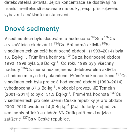
detekovatelná aktivita. Jejich koncentrace se dostávají na
hranici měřitelnosti současné metodiky, resp. přístrojového
vybavení a nákladů na stanovení.
Dnové sedimenty
90
137
V sedimentech bylo sledováno a hodnoceno
Sr a
Cs
134
90
a v začátcích sledování i
Cs. Průměrná aktivita
Sr
v sedimentech za celé hodnocené období (1993–2014) byla
-1
134
1,6 Bq∙kg
. Průměrná hodnota
Cs za hodnocené období
-1
1990–1999 byla 5,6 Bq∙kg
. Od roku 1999 byly všechny
134
hodnoty
Cs menší než nejmenší detekovatelná aktivita
137
a hodnocení bylo tedy ukončeno. Průměrná koncentrace
Cs
v sedimentech byla pro celé hodnocené období (1990–2014)
-1
vyhodnocena 67,6 Bq∙kg
, v období provozu JE Temelín
-1
137
(2001–2014) to bylo 31,3 Bq∙kg
. Průměrná hodnota
Cs
v sedimentech pro celé území České republiky je pro období
-1
2000–2010 uvedena 14,0 Bq∙kg
[24]. Je tedy zřejmé, že
sedimenty přítoků a nádrže VN Orlík patří mezi nejvíce
137
zatížené
Cs v České republice.