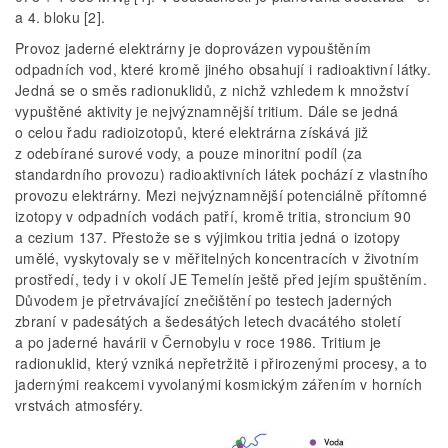
e
a 4. bloku [2].
Provoz jaderné elektrárny je doprovázen vypouštěním
odpadních vod, které kromě jiného obsahují i radioaktivní látky.
Jedná se o směs radionuklidů, z nichž vzhledem k množství
vypuštěné aktivity je nejvýznamnější tritium. Dále se jedná
o celou řadu radioizotopů, které elektrárna získává již
z odebírané surové vody, a pouze minoritní podíl (za
standardního provozu) radioaktivních látek pochází z vlastního
provozu elektrárny. Mezi nejvýznamnější potenciálně přítomné
izotopy v odpadních vodách patří, kromě tritia, stroncium 90
a cezium 137. Přestože se s výjimkou tritia jedná o izotopy
umělé, vyskytovaly se v měřitelných koncentracích v životním
prostředí, tedy i v okolí JE Temelín ještě před jejím spuštěním.
Důvodem je přetrvávající znečištění po testech jaderných
zbraní v padesátých a šedesátých letech dvacátého století
a po jaderné havárii v Černobylu v roce 1986. Tritium je
radionuklid, který vzniká nepřetržitě i přirozenými procesy, a to
jadernými reakcemi vyvolanými kosmickým zářením v horních
vrstvách atmosféry.