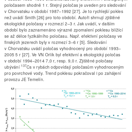
poločasem shodně 1 r. Stejný poločas je uveden pro sledování
v Chorvatsku v období 1987–1992 [27]. Je to rychlejší pokles
než uvádí Smith [26] pro toto období. Autoři shrnují zjištěné
ekologické poločasy v rozmezí 2–3 r. Jak uvádí, v dalším
období bylo zaznamenáno výrazné zpomalení poklesu blížící
se až délce fyzikálního poločasu. Např. efektivní poločasy ve
finských jezerech byly v rozmezí 3–6 r [5]. Sledování
v Chorvatsku uvádí poločas vyhodnocený pro období 1993–
2005 5 r [27]. Ve VN Orlík byl efektivní a ekologický poločas
v období 1994–2014 7,0 r, resp. 9,0 r. Zjištěné poločasy
137
ubývání
Cs v rybách odpovídají poločasům vyhodnoceným
pro povrchové vody. Trend poklesu pokračoval i po zahájení
provozu JE Temelín.