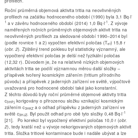
profilech.
Roční průměrná objemová aktivita tritia na neovlivněných
-
profilech na začátku hodnoceného období (1990) byla 3,1 Bq∙l
1
-1
a v závěru hodnoceného období (2014) 1,0 Bq∙l
. Z vývoje
naměřených ročních průměrných objemových aktivit tritia na
neovlivněných profilech za sledované období 1990–2014 byl
(podle rovnice 1 a 2) vypočten efektivní poločas (T
) 15,8 r
ef
(
obr. 2
). Zjištěný trend poklesu byl statisticky významný, ale
vypočtený efektivní poločas je delší než fyzikální poločas
(12,32 r). Důvodem je, že na relativně nízkých objemových
aktivitách tritia se podílí významnou měrou další složky –
příspěvek tvořený kosmickým zářením (tritium přírodního
původu) a příspěvek z jaderných zařízení ve světě, výpočtově
uvažovaná pro hodnocené období také jako konstantní.
Z těchto důvodů byly roční průměrné objemové aktivity tritia
c
korigovány o přirozenou složku vznikající kosmickým
3HP,j
zářením c
a o odhad příspěvku z jaderných zařízení ve
3HKZ
-1
světě c
. Byl použit odhad pro obě tyto složky 0,48 Bq∙l
3HJZ
[21]. Po korekci byl vypočtený efektivní poločas 10,0 r (
obr.
2
), tedy kratší než u vývoje nekorigovaných objemových aktivit
tritia. Složka tritiové kontaminace bude i nadále ubývat a lze