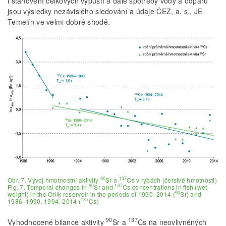
i stanovení celkových výpustí a dále spotřeby vody a odparu
jsou výsledky nezávislého sledování a údaje ČEZ, a. s., JE
Temelín ve velmi dobré shodě.
90
137
Obr. 7. Vývoj hmotnostní aktivity
Sr a
Cs v rybách (čerstvé hmotnosti)
90
137
Fig. 7. Temporal changes in
Sr and
Cs concentrations in fish (wet
90
weight) in the Orlík reservoir in the periods of 1990–2014 (
Sr) and
137
1986–1990, 1994–2014 (
Cs)
90
137
Vyhodnocené bilance aktivity
Sr a
Cs na neovlivněných