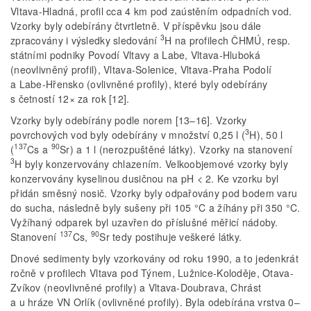
Vltava-Hladná, profil cca 4 km pod zaústěním odpadních vod.
Vzorky byly odebírány čtvrtletně. V příspěvku jsou dále
3
zpracovány i výsledky sledování
H na profilech ČHMÚ, resp.
státními podniky Povodí Vltavy a Labe, Vltava-Hluboká
(neovlivněný profil), Vltava-Solenice, Vltava-Praha Podolí
a Labe-Hřensko (ovlivněné profily), které byly odebírány
s četností 12× za rok [12].
Vzorky byly odebírány podle norem [13–16]. Vzorky
3
povrchových vod byly odebírány v množství 0,25 l (
H), 50 l
137
90
(
Cs a
Sr) a 1 l (nerozpuštěné látky). Vzorky na stanovení
3
H byly konzervovány chlazením. Velkoobjemové vzorky byly
konzervovány kyselinou dusičnou na pH < 2. Ke vzorku byl
přidán směsný nosič. Vzorky byly odpařovány pod bodem varu
do sucha, následně byly sušeny při 105 °C a žíhány při 350 °C.
Vyžíhaný odparek byl uzavřen do příslušné měřicí nádoby.
137
90
Stanovení
Cs,
Sr tedy postihuje veškeré látky.
Dnové sedimenty byly vzorkovány od roku 1990, a to jedenkrát
ročně v profilech Vltava pod Týnem, Lužnice-Koloděje, Otava-
Zvíkov (neovlivněné profily) a Vltava-Doubrava, Chrást
a u hráze VN Orlík (ovlivněné profily). Byla odebírána vrstva 0–