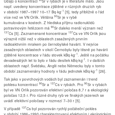
Údajů o koncentraci
Sr v rybách je v literatuře málo. Jsou
např. uvedeny koncentrace zjištěné v různých druzích ryb
-1
v období 1987–1997 10–17 Bq∙kg
[5], tedy přibližně o řád
90
více než ve VN Orlík. Většina
Sr je v rybě
kumulována v kostech. Z hlediska příjmu radionuklidů
90
potravinovým řetězcem má
Sr daleko menší význam než
137
137
Cs [5]. Zaznamenané koncentrace
Cs ve VN Orlík jsou
výrazně nižší než v oblastech zasažených prvním
radioaktivním mrakem po černobylské havárii. V nejvíce
zasažených oblastech v okolí Černobylu byly těsně po havárii
-1
zjištěné koncentrace v řádu stovek kBq∙kg
. Ještě na počátku
-1
devadesátých let to bylo v řádu desítek kBq∙kg
. I v dalších
oblastech např. Švédsku, Anglii nebo Německu byly v tomto
-1
období zaznamenány hodnoty v řádu jednotek kBq∙kg
[26].
Tak jako v povrchových vodách byl zaznamenán i trend
90
137
90
poklesu koncentrací
Sr a
Cs v rybách. Pro
Sr v rybách
byl ve VN Orlík pozorován efektivní poločas 8,7 r a ekologický
poločas 12,5 r. Pro různé druhy ryb ve finských jezerech se
uvádí efektivní poločasy v rozmezí 7–30 r [5].
137
V případě
Cs byl pozorován rychlý počáteční pokles
v období 1986–1990 charakterizovaný efektivním i ekologickým