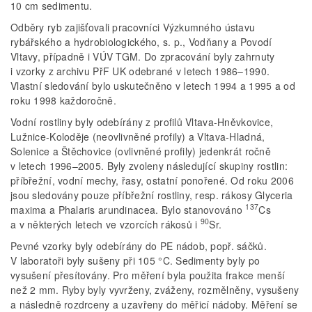
10 cm sedimentu.
Odběry ryb zajišťovali pracovníci Výzkumného ústavu
rybářského a hydrobiologického, s. p., Vodňany a Povodí
Vltavy, případně i VÚV TGM. Do zpracování byly zahrnuty
i vzorky z archivu PřF UK odebrané v letech 1986–1990.
Vlastní sledování bylo uskutečněno v letech 1994 a 1995 a od
roku 1998 každoročně.
Vodní rostliny byly odebírány z profilů Vltava-Hněvkovice,
Lužnice-Koloděje (neovlivněné profily) a Vltava-Hladná,
Solenice a Štěchovice (ovlivněné profily) jedenkrát ročně
v letech 1996–2005. Byly zvoleny následující skupiny rostlin:
příbřežní, vodní mechy, řasy, ostatní ponořené. Od roku 2006
jsou sledovány pouze příbřežní rostliny, resp. rákosy Glyceria
137
maxima a Phalaris arundinacea. Bylo stanovováno
Cs
90
a v některých letech ve vzorcích rákosů i
Sr.
Pevné vzorky byly odebírány do PE nádob, popř. sáčků.
V laboratoři byly sušeny při 105 °C. Sedimenty byly po
vysušení přesítovány. Pro měření byla použita frakce menší
než 2 mm. Ryby byly vyvrženy, zváženy, rozmělněny, vysušeny
a následně rozdrceny a uzavřeny do měřicí nádoby. Měření se