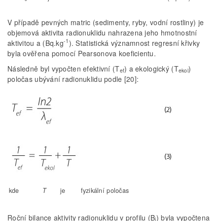
V případě pevných matric (sedimenty, ryby, vodní rostliny) je
objemová aktivita radionuklidu nahrazena jeho hmotnostní
-1
aktivitou a (Bq.kg
). Statistická významnost regresní křivky
byla ověřena pomocí Pearsonova koeficientu.
Následně byl vypočten efektivní (T
) a ekologický (T
)
ef
ekol
poločas ubývání radionuklidu podle [20]:
kde
T
je
fyzikální poločas
Roční bilance aktivity radionuklidu v profilu (B
) byla vypočtena
j