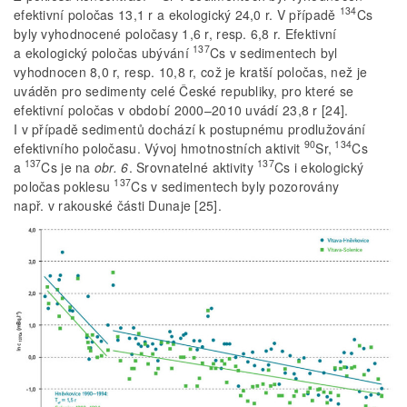
134
efektivní poločas 13,1 r a ekologický 24,0 r. V případě
Cs
byly vyhodnocené poločasy 1,6 r, resp. 6,8 r. Efektivní
137
a ekologický poločas ubývání
Cs v sedimentech byl
vyhodnocen 8,0 r, resp. 10,8 r, což je kratší poločas, než je
uváděn pro sedimenty celé České republiky, pro které se
efektivní poločas v období 2000–2010 uvádí 23,8 r [24].
I v případě sedimentů dochází k postupnému prodlužování
90
134
efektivního poločasu. Vývoj hmotnostních aktivit
Sr,
Cs
137
137
a
Cs je na
obr. 6
. Srovnatelné aktivity
Cs i ekologický
137
poločas poklesu
Cs v sedimentech byly pozorovány
např. v rakouské části Dunaje [25].