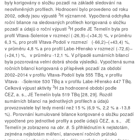
byly korigovány o složku pozadí na základě sledování na
neovlivněných profilech. Hodnocení bylo provedeno od roku
3
2002, odkdy jsou výpustě
H významné. Vypočtená odchylka
roční bilance na sledovaných profilech korigovaná o složku
3
pozadí a údajů o roční výpusti
H podle JE Temelín byla pro
profil Vltava-Solenice v rozmezí (-26,9)–(+34,3) %, v průměru
6,3 %, pro profil Vltava-Podolí v rozmezí (-66,2)–(+43,4) %,
v průměru 4,8 % a pro profil Labe-Hřensko v rozmezí (-72,6)–
(+24,1) %, v průměru -12,1 %. V případě sumárních bilancí
byla pozorována velmi dobrá shoda výsledků. Vypočtená suma
ročních bilancí korigovaná o příspěvek pozadí za období
2002–2014 v profilu Vltava-Podolí byla 555 TBq, v profilu
Vltava- -Solenice 530 TBq a v profilu Labe-Hřensko 447 TBq.
3
Celková výpust aktivity
H za hodnocené období podle
ČEZ, a. s., JE Temelín byla 519 TBq [28, 29]. Rozdíl
sumárních bilancí na jednotlivých profilech a údajů
provozovatele byl tedy menší než 15 % (6,9 %, 2,2 % a -13,8
%). Porovnání kumulované bilance korigované o složku pozadí
vypočtené pro jednotlivé profily a podle údajů ČEZ, a. s., JE
Temelín je zobrazeno na
obr. 8
. S přihlédnutím k nejistotám,
zejména nejistotám měření, stanovení ročních průtoků