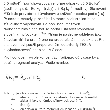
-1
-1
0,5 mBq∙l
(povrchová voda ve formě odparku), 0,5 Bq∙kg
-1
-1
(sedimenty), 0,1 Bq∙kg
(ryby) a 1 Bq∙kg
(rostliny). Stanovení
90
Sr bylo provedeno šťavelanovou srážecí metodou podle [19].
Principem metody je oddělení stroncia spolusrážením se
šťavelanem vápenatým. Po přečištění možných
radiochemických nečistot se nechá ustanovit rovnováha
90
s dceřiným produktem
Y. Ytrium je následně odděleno jako
šťavelan ytritý a proměřeno na proporcionálním detektoru. Pro
stanovení byl použit proporcionální detektor fy TESLA
s vyhodnocovací jednotkou MC 2256.
Pro hodnocení vývoje koncentrací radionuklidů v čase byla
použita regresní analýza. Podle rovnice:
-3
kde
c
je
objemová aktivita radionuklidu v čase t (Bq∙m
),
t
efektivní (pozorována) konstanta ubývání radionuklidu,
λ
-1
ef
získaná jako směrnice přímky poklesu (r
),
t
čas (r),
-3
c
objemová aktivita radionuklidu v čase t = 0 (Bq∙m
).
0