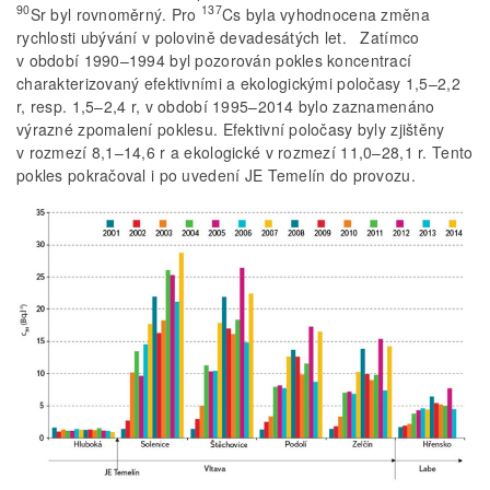
90
137
Sr byl rovnoměrný. Pro
Cs byla vyhodnocena změna
rychlosti ubývání v polovině devadesátých let. Zatímco
v období 1990–1994 byl pozorován pokles koncentrací
charakterizovaný efektivními a ekologickými poločasy 1,5–2,2
r, resp. 1,5–2,4 r, v období 1995–2014 bylo zaznamenáno
výrazné zpomalení poklesu. Efektivní poločasy byly zjištěny
v rozmezí 8,1–14,6 r a ekologické v rozmezí 11,0–28,1 r. Tento
pokles pokračoval i po uvedení JE Temelín do provozu.