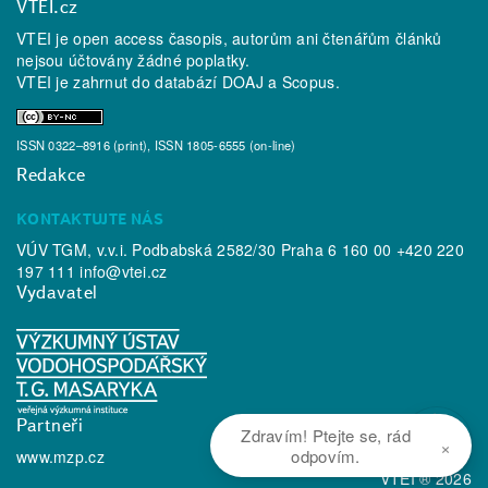
VTEI.cz
VTEI je open access časopis, autorům ani čtenářům článků
nejsou účtovány žádné poplatky.
VTEI je zahrnut do databází
DOAJ
a
Scopus
.
ISSN 0322–8916 (print), ISSN 1805-6555 (on-line)
Redakce
KONTAKTUJTE NÁS
VÚV TGM, v.v.i. Podbabská 2582/30 Praha 6 160 00 +420 220
197 111
info@vtei.cz
Vydavatel
Partneři
Zdravím! Ptejte se, rád
×
odpovím.
www.mzp.cz
VTEI ® 2026